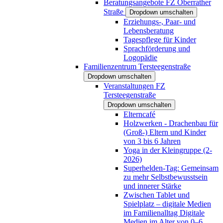
Beratungsangebote FZ Oberrather
Straße
Dropdown umschalten
Erziehungs-, Paar- und
Lebensberatung
Tagespflege für Kinder
Sprachförderung und
Logopädie
Familienzentrum Tersteegenstraße
Dropdown umschalten
Veranstaltungen FZ
Tersteegenstraße
Dropdown umschalten
Elterncafé
Holzwerken - Drachenbau für
(Groß-) Eltern und Kinder
von 3 bis 6 Jahren
Yoga in der Kleingruppe (2-
2026)
Superhelden-Tag: Gemeinsam
zu mehr Selbstbewusstsein
und innerer Stärke
Zwischen Tablet und
Spielplatz – digitale Medien
im Familienalltag Digitale
Medien im Alter von 0–6