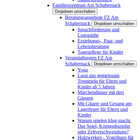
Familienzentrum Am Schabernack
Dropdown umschalten
Beratungsangebote FZ Am
Schabernack
Dropdown umschalten
Sprachförderung und
Logopädie
Erziehungs-, Paar- und
Lebensberatung
Tagespflege für Kinder
Veranstaltungen FZ Am
Schabernack
Dropdown umschalten
Yoga
Lasst uns gemeinsam
Trommeln für Eltern und
Kinder ab 5 Jahren
Märchendinner mit drei
Gängen
Mit Gitarre und Gesang am
Lagerfeuer für Eltern und
Kinder
Warum spielen klug macht.
Das Spiel, Königsdisziplin
oder Zeitverschwendung?
Holzwerken - Vogelhaus für