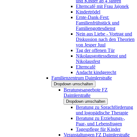
und Kinder ab 4 Jahren
Elterncafé mit Frau Jajonek
Kindertrödel
Ernte-Dank-Fest:
Familienfrühstück und
Familiengottesdienst
Nein aus Liebe - Vortrag und
Diskussion nach den Theorien
von Jesper Juul
Tag der offenen Tür
Nikolausgottessdienst und
Nikolausfest
Elterncafé
Andacht kindgerecht
Familienzentrum Daimlerstraße
Dropdown umschalten
Beratungsangebote FZ
Daimlerstraße
Dropdown umschalten
Beratung zu Sprachförderung
und logopädische Therapie
Beratung zu Erziehungs-,
Paar- und Lebensfragen
Tagespflege für Kinder
Veranstaltungen FZ Daimlerstraße