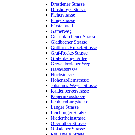
Dresdener Strasse
Duisburger Strasse
Fleherstrasse
Flügelstrasse
Fürstenwall
Gatherweg
Gelsenkirchener Strasse
Gladbacher Strasse
Gottfried-Hötzel-Strasse
Graf-Recke-Strasse
Grafenberger Allee
Grevenbroicher Weg
Hasselsstrasse
Hochstrasse
Hohenzollernstrasse
Johannes-Weyer-Strasse
Kaldenbergerstrasse
Kopernikusstrasse
Krahnenburgstrasse
Langer Strasse
Leichlinger Straße
Niederrheinstrasse
Oberrather Strasse
Opladener Strasse
Ria-Thiele-Straße