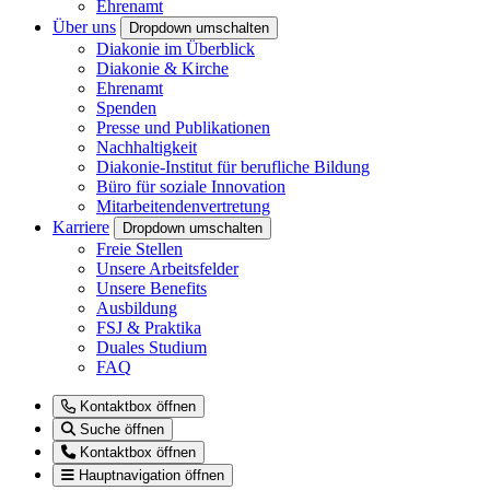
Ehrenamt
Über uns
Dropdown umschalten
Diakonie im Überblick
Diakonie & Kirche
Ehrenamt
Spenden
Presse und Publikationen
Nachhaltigkeit
Diakonie-Institut für berufliche Bildung
Büro für soziale Innovation
Mitarbeitendenvertretung
Karriere
Dropdown umschalten
Freie Stellen
Unsere Arbeitsfelder
Unsere Benefits
Ausbildung
FSJ & Praktika
Duales Studium
FAQ
Kontaktbox öffnen
Suche öffnen
Kontaktbox öffnen
Hauptnavigation öffnen