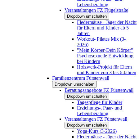
Lebensberatung
Veranstaltungen FZ Flügelstraße
Dropdown umschalten
Fledermäuse - Jäger der Nacht
für Eltern und Kinder ab 5
Jahren
Workout- Pilates Mix (3-
2026)
"Mein Körper-Dein Körper"
Psychosexuelle Entwicklung
bei Kindern
Holzwerk-Projekt für Eltern
und Kinder von 3 bis 6 Jahren
Familienzentrum Fürstenwall
Dropdown umschalten
Beratungsangebote FZ Fürstenwall
Dropdown umschalten
Tagespflege für Kinder
Erziehungs-, Paar- und
Lebensberatung
Veranstaltungen FZ Fürstenwall
Dropdown umschalten
Yoga-Kurs (3-2026)
Fledermäuse - Jäger der Nacht