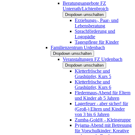
Beratungsangebote FZ
Unterrath/Lichtenbroich
Dropdown umschalten
Erziehungs-, Paar- und
Lebensberatung
Sprachförderung und
Logopädie
Tagespflege für Kinder
Familienzentrum Urdenbach
Dropdown umschalten
Veranstaltungen FZ Urdenbach
Dropdown umschalten
Kletterfrösche und
Grashüpfer, Kurs 5
Kletterfrösche und
Grashüpfer, Kurs 6
Fledermaus-Abend für Eltern
und Kinder ab 5 Jahren
Lagerfeuer - aber sicher! für
(Groß-) Eltern und Kinder
von 3 bis 6 Jahren
Zumba-Gold® - Kleingruppe
Pyjama-Abend mit Betreuung
für Vorschulkinder: Kreative