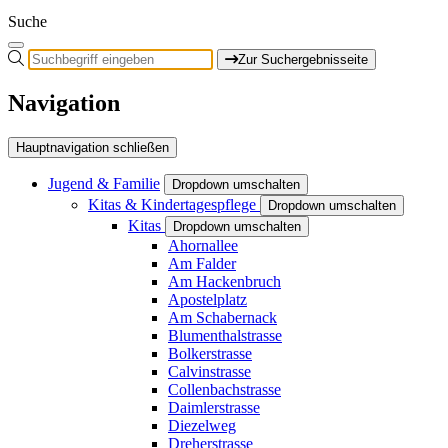
Suche
Zur Suchergebnisseite
Navigation
Hauptnavigation schließen
Jugend & Familie
Dropdown umschalten
Kitas & Kindertagespflege
Dropdown umschalten
Kitas
Dropdown umschalten
Ahornallee
Am Falder
Am Hackenbruch
Apostelplatz
Am Schabernack
Blumenthalstrasse
Bolkerstrasse
Calvinstrasse
Collenbachstrasse
Daimlerstrasse
Diezelweg
Dreherstrasse