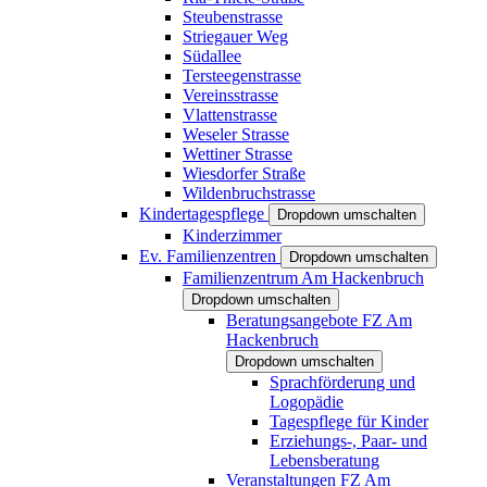
Steubenstrasse
Striegauer Weg
Südallee
Tersteegenstrasse
Vereinsstrasse
Vlattenstrasse
Weseler Strasse
Wettiner Strasse
Wiesdorfer Straße
Wildenbruchstrasse
Kindertagespflege
Dropdown umschalten
Kinderzimmer
Ev. Familienzentren
Dropdown umschalten
Familienzentrum Am Hackenbruch
Dropdown umschalten
Beratungsangebote FZ Am
Hackenbruch
Dropdown umschalten
Sprachförderung und
Logopädie
Tagespflege für Kinder
Erziehungs-, Paar- und
Lebensberatung
Veranstaltungen FZ Am