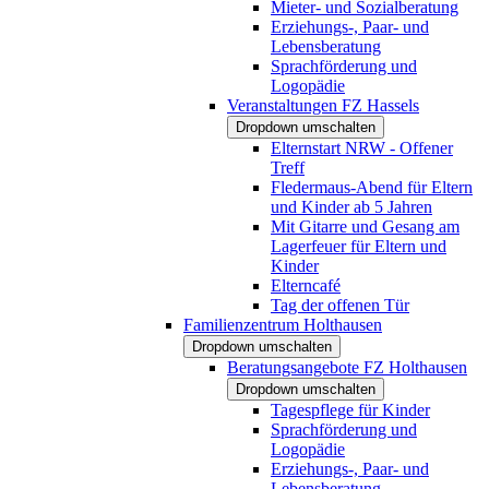
Mieter- und Sozialberatung
Erziehungs-, Paar- und
Lebensberatung
Sprachförderung und
Logopädie
Veranstaltungen FZ Hassels
Dropdown umschalten
Elternstart NRW - Offener
Treff
Fledermaus-Abend für Eltern
und Kinder ab 5 Jahren
Mit Gitarre und Gesang am
Lagerfeuer für Eltern und
Kinder
Elterncafé
Tag der offenen Tür
Familienzentrum Holthausen
Dropdown umschalten
Beratungsangebote FZ Holthausen
Dropdown umschalten
Tagespflege für Kinder
Sprachförderung und
Logopädie
Erziehungs-, Paar- und
Lebensberatung