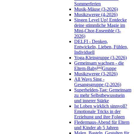
Sommerferien
Musik-Mäuse (3-2026)
Musikzwerge (4-2026)
Singen Level Up! Entdecke
deine stimmliche Magie im
Mini-Chor-Ensemble (3-
2026)
DELFI - Denken,
Entwickeln, Lieben, Fühlen,
Individuell
Yoga-Kleingruppe (3-2026)
Gemeinsam wachsen - die
Eltern-BabyGruppe
Musikzwerge (3-2026)
All Ways Sing -
Gesangsgruppe (2-2026)
Superhelden-Tag: Gemeinsam
zu mehr Selbstbewusstsein
und innerer Stärke
Ist Loben wirklich sinnvoll?
Emotionale Tricks in der
Erziehung und ihre Folgen
Fledermaus-Abend für Eltern
und Kinder ab 5 Jahren
Malen, Basteln, Gestalten für