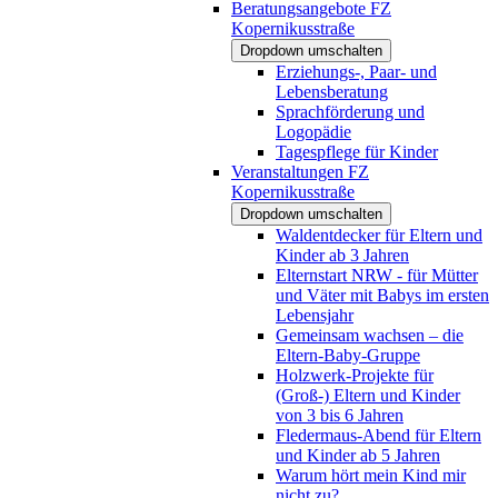
Beratungsangebote FZ
Kopernikusstraße
Dropdown umschalten
Erziehungs-, Paar- und
Lebensberatung
Sprachförderung und
Logopädie
Tagespflege für Kinder
Veranstaltungen FZ
Kopernikusstraße
Dropdown umschalten
Waldentdecker für Eltern und
Kinder ab 3 Jahren
Elternstart NRW - für Mütter
und Väter mit Babys im ersten
Lebensjahr
Gemeinsam wachsen – die
Eltern-Baby-Gruppe
Holzwerk-Projekte für
(Groß-) Eltern und Kinder
von 3 bis 6 Jahren
Fledermaus-Abend für Eltern
und Kinder ab 5 Jahren
Warum hört mein Kind mir
nicht zu?