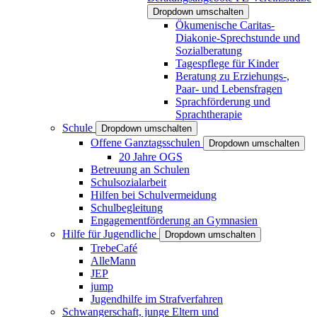
Dropdown umschalten
Ökumenische Caritas-
Diakonie-Sprechstunde und
Sozialberatung
Tagespflege für Kinder
Beratung zu Erziehungs-,
Paar- und Lebensfragen
Sprachförderung und
Sprachtherapie
Schule
Dropdown umschalten
Offene Ganztagsschulen
Dropdown umschalten
20 Jahre OGS
Betreuung an Schulen
Schulsozialarbeit
Hilfen bei Schulvermeidung
Schulbegleitung
Engagementförderung an Gymnasien
Hilfe für Jugendliche
Dropdown umschalten
TrebeCafé
AlleMann
JEP
jump
Jugendhilfe im Strafverfahren
Schwangerschaft, junge Eltern und