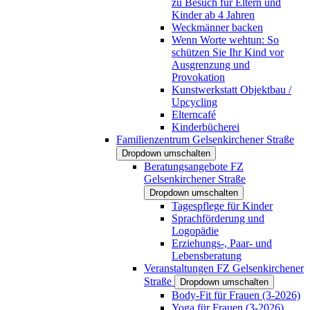
zu Besuch für Eltern und
Kinder ab 4 Jahren
Weckmänner backen
Wenn Worte wehtun: So
schützen Sie Ihr Kind vor
Ausgrenzung und
Provokation
Kunstwerkstatt Objektbau /
Upcycling
Elterncafé
Kinderbücherei
Familienzentrum Gelsenkirchener Straße
Dropdown umschalten
Beratungsangebote FZ
Gelsenkirchener Straße
Dropdown umschalten
Tagespflege für Kinder
Sprachförderung und
Logopädie
Erziehungs-, Paar- und
Lebensberatung
Veranstaltungen FZ Gelsenkirchener
Straße
Dropdown umschalten
Body-Fit für Frauen (3-2026)
Yoga für Frauen (3-2026)