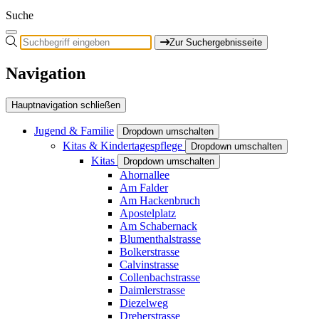
Suche
Zur Suchergebnisseite
Navigation
Hauptnavigation schließen
Jugend & Familie
Dropdown umschalten
Kitas & Kindertagespflege
Dropdown umschalten
Kitas
Dropdown umschalten
Ahornallee
Am Falder
Am Hackenbruch
Apostelplatz
Am Schabernack
Blumenthalstrasse
Bolkerstrasse
Calvinstrasse
Collenbachstrasse
Daimlerstrasse
Diezelweg
Dreherstrasse