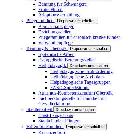
Beratung für Schwangere
Frühe Hilfen
Adoptionsvermittlung
Pflegefamilien
Dropdown umschalten
Bereitschaftspflege
Erziehungsstellen
Pflegefamilien für chronisch kranke Kinder
Verwandtenpflege
Beratung & Therapie
Dropdown umschalten
Systemische Arbeit
Evangelische Beratungsstellen
Heilpädagogik
Dropdown umschalten
Heilpädagogische Frühförderung
Heilpädagogische Ambulanz
Heipädagogische Tagesgruppen
FASD-Sprechstunde
Autismus-Kompetenzzentrum Oberbilk
Fachberatungsstelle für Familien mit
Gewalterfahrung
Stadtteilarbeit
Dropdown umschalten
Ernst-Lange-Haus
Stadtteilladen Flingern
Hilfen für Familien
Dropdown umschalten
Krisenzentrum