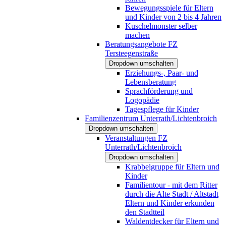
Bewegungsspiele für Eltern
und Kinder von 2 bis 4 Jahren
Kuschelmonster selber
machen
Beratungsangebote FZ
Tersteegenstraße
Dropdown umschalten
Erziehungs-, Paar- und
Lebensberatung
Sprachförderung und
Logopädie
Tagespflege für Kinder
Familienzentrum Unterrath/Lichtenbroich
Dropdown umschalten
Veranstaltungen FZ
Unterrath/Lichtenbroich
Dropdown umschalten
Krabbelgruppe für Eltern und
Kinder
Familientour - mit dem Ritter
durch die Alte Stadt / Altstadt
Eltern und Kinder erkunden
den Stadtteil
Waldentdecker für Eltern und