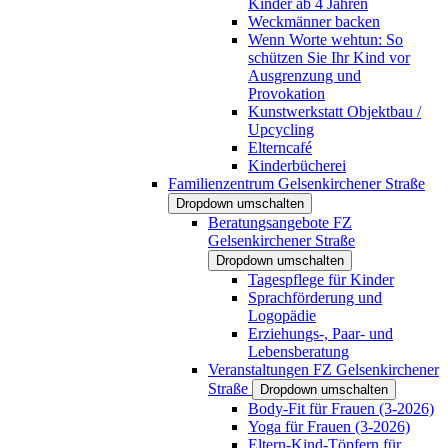
Kinder ab 4 Jahren
Weckmänner backen
Wenn Worte wehtun: So
schützen Sie Ihr Kind vor
Ausgrenzung und
Provokation
Kunstwerkstatt Objektbau /
Upcycling
Elterncafé
Kinderbücherei
Familienzentrum Gelsenkirchener Straße
Dropdown umschalten
Beratungsangebote FZ
Gelsenkirchener Straße
Dropdown umschalten
Tagespflege für Kinder
Sprachförderung und
Logopädie
Erziehungs-, Paar- und
Lebensberatung
Veranstaltungen FZ Gelsenkirchener
Straße
Dropdown umschalten
Body-Fit für Frauen (3-2026)
Yoga für Frauen (3-2026)
Eltern-Kind-Töpfern für