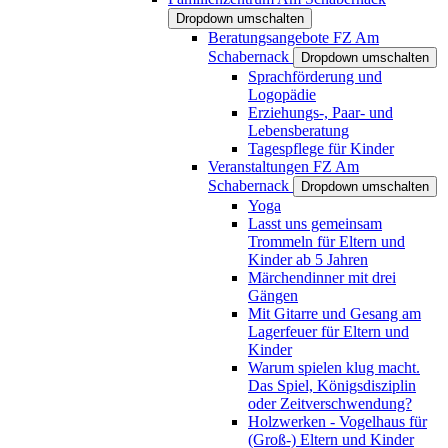
Dropdown umschalten
Beratungsangebote FZ Am
Schabernack
Dropdown umschalten
Sprachförderung und
Logopädie
Erziehungs-, Paar- und
Lebensberatung
Tagespflege für Kinder
Veranstaltungen FZ Am
Schabernack
Dropdown umschalten
Yoga
Lasst uns gemeinsam
Trommeln für Eltern und
Kinder ab 5 Jahren
Märchendinner mit drei
Gängen
Mit Gitarre und Gesang am
Lagerfeuer für Eltern und
Kinder
Warum spielen klug macht.
Das Spiel, Königsdisziplin
oder Zeitverschwendung?
Holzwerken - Vogelhaus für
(Groß-) Eltern und Kinder