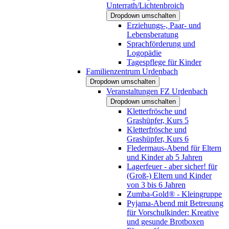
Unterrath/Lichtenbroich
Dropdown umschalten
Erziehungs-, Paar- und
Lebensberatung
Sprachförderung und
Logopädie
Tagespflege für Kinder
Familienzentrum Urdenbach
Dropdown umschalten
Veranstaltungen FZ Urdenbach
Dropdown umschalten
Kletterfrösche und
Grashüpfer, Kurs 5
Kletterfrösche und
Grashüpfer, Kurs 6
Fledermaus-Abend für Eltern
und Kinder ab 5 Jahren
Lagerfeuer - aber sicher! für
(Groß-) Eltern und Kinder
von 3 bis 6 Jahren
Zumba-Gold® - Kleingruppe
Pyjama-Abend mit Betreuung
für Vorschulkinder: Kreative
und gesunde Brotboxen