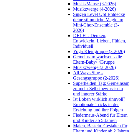
Musik-Mäuse (3-2026)
Musikzwerge (4-2026)
Singen Level Up! Entdecke
deine stimmliche Magie im
Mini-Chor-Ensemble (3-
2026)
DELFI - Denken,
Entwickeln, Lieben, Fühlen,
Individuell
Yoga-Kleingruppe (3-2026)
Gemeinsam wachsen - die
Eltern-BabyGruppe
Musikzwerge (3-2026)
All Ways Sing -
Gesangsgruppe (2-2026)
Superhelden-Tag: Gemeinsam
zu mehr Selbstbewusstsein
und innerer Stärke
Ist Loben wirklich sinnvoll?
Emotionale Tricks in der
Erziehung und ihre Folgen
Fledermaus-Abend für Eltern
und Kinder ab 5 Jahren
Malen, Basteln, Gestalten für
Eltern und Kinder ab 2 Jahren