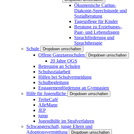
Ökumenische Caritas-
Diakonie-Sprechstunde und
Sozialberatung
Tagespflege für Kinder
Beratung zu Erziehungs-,
Paar- und Lebensfragen
Sprachförderung und
Sprachtherapie
Schule
Dropdown umschalten
Offene Ganztagsschulen
Dropdown umschalten
20 Jahre OGS
Betreuung an Schulen
Schulsozialarbeit
Hilfen bei Schulvermeidung
Schulbegleitung
Engagementförderung an Gymnasien
Hilfe für Jugendliche
Dropdown umschalten
TrebeCafé
AlleMann
JEP
jump
Jugendhilfe im Strafverfahren
Schwangerschaft, junge Eltern und
Adoptionsvermittlung
Dropdown umschalten