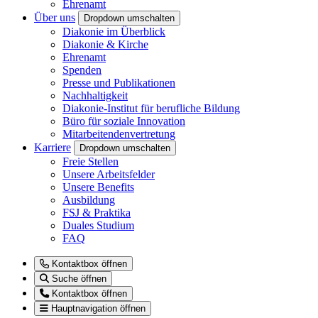
Ehrenamt
Über uns
Dropdown umschalten
Diakonie im Überblick
Diakonie & Kirche
Ehrenamt
Spenden
Presse und Publikationen
Nachhaltigkeit
Diakonie-Institut für berufliche Bildung
Büro für soziale Innovation
Mitarbeitendenvertretung
Karriere
Dropdown umschalten
Freie Stellen
Unsere Arbeitsfelder
Unsere Benefits
Ausbildung
FSJ & Praktika
Duales Studium
FAQ
Kontaktbox öffnen
Suche öffnen
Kontaktbox öffnen
Hauptnavigation öffnen