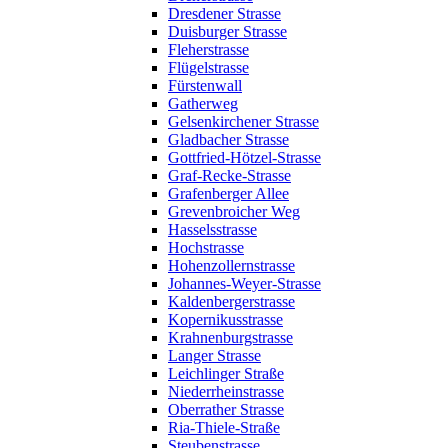
Dresdener Strasse
Duisburger Strasse
Fleherstrasse
Flügelstrasse
Fürstenwall
Gatherweg
Gelsenkirchener Strasse
Gladbacher Strasse
Gottfried-Hötzel-Strasse
Graf-Recke-Strasse
Grafenberger Allee
Grevenbroicher Weg
Hasselsstrasse
Hochstrasse
Hohenzollernstrasse
Johannes-Weyer-Strasse
Kaldenbergerstrasse
Kopernikusstrasse
Krahnenburgstrasse
Langer Strasse
Leichlinger Straße
Niederrheinstrasse
Oberrather Strasse
Ria-Thiele-Straße
Steubenstrasse