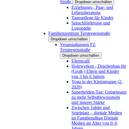
Straße
Dropdown umschalten
Erziehungs-, Paar- und
Lebensberatung
Tagespflege für Kinder
Sprachförderung und
Logopädie
Familienzentrum Tersteegenstraße
Dropdown umschalten
Veranstaltungen FZ
Tersteegenstraße
Dropdown umschalten
Elterncafé
Holzwerken - Drachenbau für
(Groß-) Eltern und Kinder
von 3 bis 6 Jahren
Yoga in der Kleingruppe (2-
2026)
Superhelden-Tag: Gemeinsam
zu mehr Selbstbewusstsein
und innerer Stärke
Zwischen Tablet und
Spielplatz – digitale Medien
im Familienalltag Digitale
Medien im Alter von 0–6
Jahren