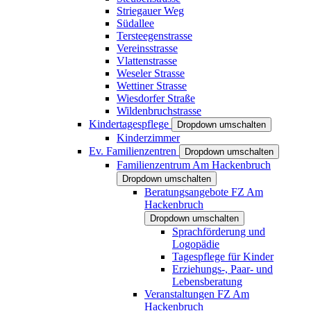
Striegauer Weg
Südallee
Tersteegenstrasse
Vereinsstrasse
Vlattenstrasse
Weseler Strasse
Wettiner Strasse
Wiesdorfer Straße
Wildenbruchstrasse
Kindertagespflege
Dropdown umschalten
Kinderzimmer
Ev. Familienzentren
Dropdown umschalten
Familienzentrum Am Hackenbruch
Dropdown umschalten
Beratungsangebote FZ Am
Hackenbruch
Dropdown umschalten
Sprachförderung und
Logopädie
Tagespflege für Kinder
Erziehungs-, Paar- und
Lebensberatung
Veranstaltungen FZ Am
Hackenbruch