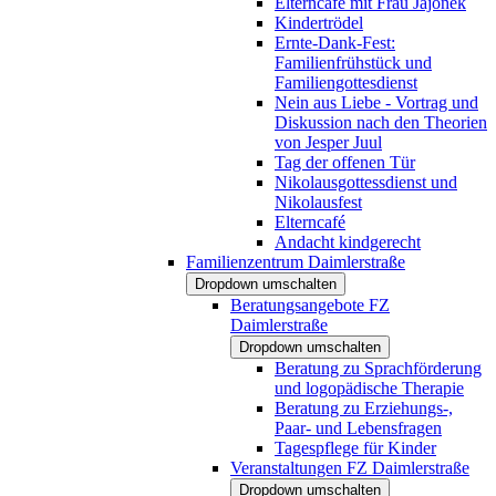
Elterncafé mit Frau Jajonek
Kindertrödel
Ernte-Dank-Fest:
Familienfrühstück und
Familiengottesdienst
Nein aus Liebe - Vortrag und
Diskussion nach den Theorien
von Jesper Juul
Tag der offenen Tür
Nikolausgottessdienst und
Nikolausfest
Elterncafé
Andacht kindgerecht
Familienzentrum Daimlerstraße
Dropdown umschalten
Beratungsangebote FZ
Daimlerstraße
Dropdown umschalten
Beratung zu Sprachförderung
und logopädische Therapie
Beratung zu Erziehungs-,
Paar- und Lebensfragen
Tagespflege für Kinder
Veranstaltungen FZ Daimlerstraße
Dropdown umschalten