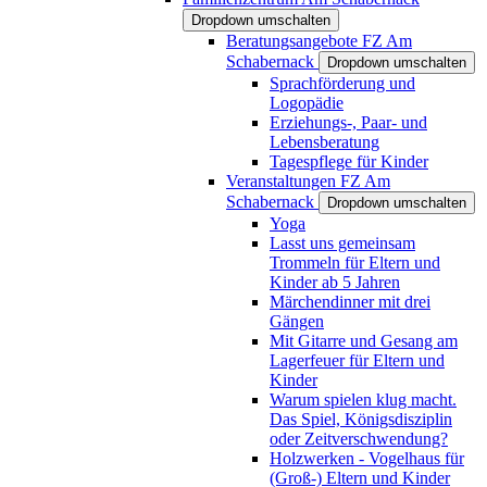
Dropdown umschalten
Beratungsangebote FZ Am
Schabernack
Dropdown umschalten
Sprachförderung und
Logopädie
Erziehungs-, Paar- und
Lebensberatung
Tagespflege für Kinder
Veranstaltungen FZ Am
Schabernack
Dropdown umschalten
Yoga
Lasst uns gemeinsam
Trommeln für Eltern und
Kinder ab 5 Jahren
Märchendinner mit drei
Gängen
Mit Gitarre und Gesang am
Lagerfeuer für Eltern und
Kinder
Warum spielen klug macht.
Das Spiel, Königsdisziplin
oder Zeitverschwendung?
Holzwerken - Vogelhaus für
(Groß-) Eltern und Kinder