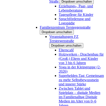
Straße
Dropdown umschalten
Erziehungs-, Paar- und
Lebensberatung
Tagespflege für Kinder
Sprachförderung und
Logopädie
Familienzentrum Tersteegenstraße
Dropdown umschalten
Veranstaltungen FZ
Tersteegenstraße
Dropdown umschalten
Elterncafé
Holzwerken - Drachenbau für
(Groß-) Eltern und Kinder
von 3 bis 6 Jahren
Yoga in der Kleingruppe (2-
2026)
Superhelden-Tag: Gemeinsam
zu mehr Selbstbewusstsein
und innerer Stärke
Zwischen Tablet und
Spielplatz – digitale Medien
im Familienalltag Digitale
Medien im Alter von 0–6
Jahren