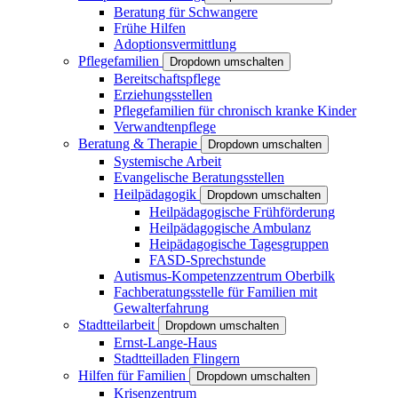
Beratung für Schwangere
Frühe Hilfen
Adoptionsvermittlung
Pflegefamilien
Dropdown umschalten
Bereitschaftspflege
Erziehungsstellen
Pflegefamilien für chronisch kranke Kinder
Verwandtenpflege
Beratung & Therapie
Dropdown umschalten
Systemische Arbeit
Evangelische Beratungsstellen
Heilpädagogik
Dropdown umschalten
Heilpädagogische Frühförderung
Heilpädagogische Ambulanz
Heipädagogische Tagesgruppen
FASD-Sprechstunde
Autismus-Kompetenzzentrum Oberbilk
Fachberatungsstelle für Familien mit
Gewalterfahrung
Stadtteilarbeit
Dropdown umschalten
Ernst-Lange-Haus
Stadtteilladen Flingern
Hilfen für Familien
Dropdown umschalten
Krisenzentrum