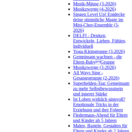
Musik-Mäuse (3-2026)
Musikzwerge (4-2026)
Singen Level Up! Entdecke
deine stimmliche Magie im
Mini-Chor-Ensemble (3-
2026)
DELFI - Denken,
Entwickeln, Lieben, Fühlen,
Individuell
Yoga-Kleingruppe (3-2026)
Gemeinsam wachsen - die
Eltern-BabyGruppe
Musikzwerge (3-2026)
All Ways Sing -
Gesangsgruppe (2-2026)
Superhelden-Tag: Gemeinsam
zu mehr Selbstbewusstsein
und innerer Stärke
Ist Loben wirklich sinnvoll?
Emotionale Tricks in der
Erziehung und ihre Folgen
Fledermaus-Abend für Eltern
und Kinder ab 5 Jahren
Malen, Basteln, Gestalten für
Eltern und Kinder ab 2 Jahren