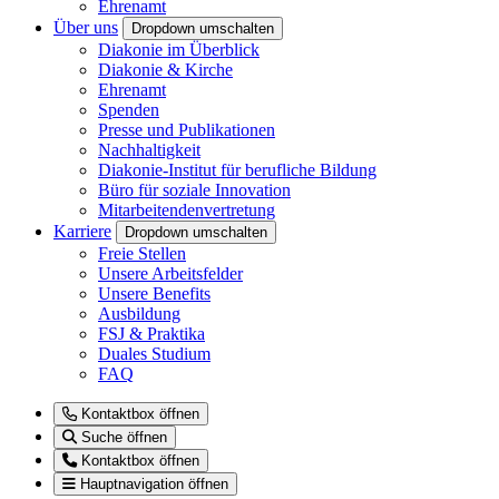
Ehrenamt
Über uns
Dropdown umschalten
Diakonie im Überblick
Diakonie & Kirche
Ehrenamt
Spenden
Presse und Publikationen
Nachhaltigkeit
Diakonie-Institut für berufliche Bildung
Büro für soziale Innovation
Mitarbeitendenvertretung
Karriere
Dropdown umschalten
Freie Stellen
Unsere Arbeitsfelder
Unsere Benefits
Ausbildung
FSJ & Praktika
Duales Studium
FAQ
Kontaktbox öffnen
Suche öffnen
Kontaktbox öffnen
Hauptnavigation öffnen