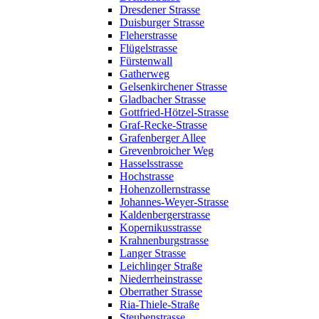
Dresdener Strasse
Duisburger Strasse
Fleherstrasse
Flügelstrasse
Fürstenwall
Gatherweg
Gelsenkirchener Strasse
Gladbacher Strasse
Gottfried-Hötzel-Strasse
Graf-Recke-Strasse
Grafenberger Allee
Grevenbroicher Weg
Hasselsstrasse
Hochstrasse
Hohenzollernstrasse
Johannes-Weyer-Strasse
Kaldenbergerstrasse
Kopernikusstrasse
Krahnenburgstrasse
Langer Strasse
Leichlinger Straße
Niederrheinstrasse
Oberrather Strasse
Ria-Thiele-Straße
Steubenstrasse