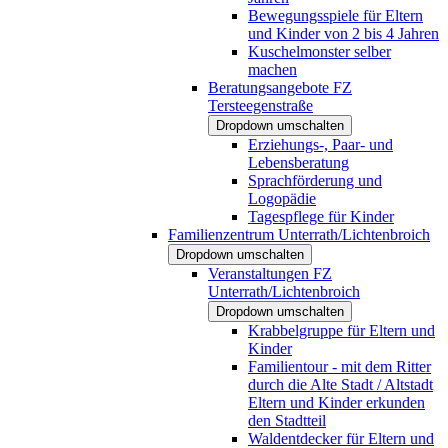
Bewegungsspiele für Eltern
und Kinder von 2 bis 4 Jahren
Kuschelmonster selber
machen
Beratungsangebote FZ
Tersteegenstraße
Dropdown umschalten
Erziehungs-, Paar- und
Lebensberatung
Sprachförderung und
Logopädie
Tagespflege für Kinder
Familienzentrum Unterrath/Lichtenbroich
Dropdown umschalten
Veranstaltungen FZ
Unterrath/Lichtenbroich
Dropdown umschalten
Krabbelgruppe für Eltern und
Kinder
Familientour - mit dem Ritter
durch die Alte Stadt / Altstadt
Eltern und Kinder erkunden
den Stadtteil
Waldentdecker für Eltern und