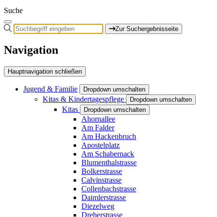
Suche
Zur Suchergebnisseite
Navigation
Hauptnavigation schließen
Jugend & Familie
Dropdown umschalten
Kitas & Kindertagespflege
Dropdown umschalten
Kitas
Dropdown umschalten
Ahornallee
Am Falder
Am Hackenbruch
Apostelplatz
Am Schabernack
Blumenthalstrasse
Bolkerstrasse
Calvinstrasse
Collenbachstrasse
Daimlerstrasse
Diezelweg
Dreherstrasse