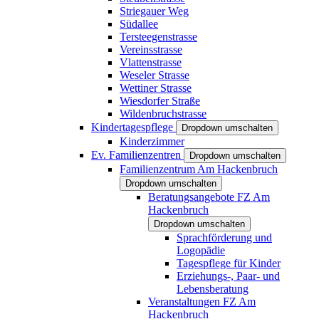
Striegauer Weg
Südallee
Tersteegenstrasse
Vereinsstrasse
Vlattenstrasse
Weseler Strasse
Wettiner Strasse
Wiesdorfer Straße
Wildenbruchstrasse
Kindertagespflege
Dropdown umschalten
Kinderzimmer
Ev. Familienzentren
Dropdown umschalten
Familienzentrum Am Hackenbruch
Dropdown umschalten
Beratungsangebote FZ Am
Hackenbruch
Dropdown umschalten
Sprachförderung und
Logopädie
Tagespflege für Kinder
Erziehungs-, Paar- und
Lebensberatung
Veranstaltungen FZ Am
Hackenbruch