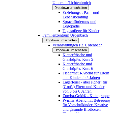
Unterrath/Lichtenbroich
Dropdown umschalten
Erziehungs-, Paar- und
Lebensberatung
Sprachförderung und
Logopädie
Tagespflege für Kinder
Familienzentrum Urdenbach
Dropdown umschalten
Veranstaltungen FZ Urdenbach
Dropdown umschalten
Kletterfrösche und
Grashüpfer, Kurs 5
Kletterfrösche und
Grashüpfer, Kurs 6
Fledermaus-Abend für Eltern
und Kinder ab 5 Jahren
Lagerfeuer - aber sicher! für
(Groß-) Eltern und Kinder
von 3 bis 6 Jahren
Zumba-Gold® - Kleingruppe
Pyjama-Abend mit Betreuung
für Vorschulkinder: Kreative
und gesunde Brotboxen