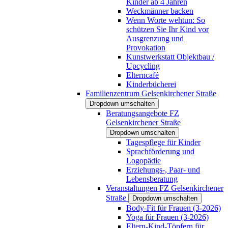
Kinder ab 4 Jahren
Weckmänner backen
Wenn Worte wehtun: So
schützen Sie Ihr Kind vor
Ausgrenzung und
Provokation
Kunstwerkstatt Objektbau /
Upcycling
Elterncafé
Kinderbücherei
Familienzentrum Gelsenkirchener Straße
Dropdown umschalten
Beratungsangebote FZ
Gelsenkirchener Straße
Dropdown umschalten
Tagespflege für Kinder
Sprachförderung und
Logopädie
Erziehungs-, Paar- und
Lebensberatung
Veranstaltungen FZ Gelsenkirchener
Straße
Dropdown umschalten
Body-Fit für Frauen (3-2026)
Yoga für Frauen (3-2026)
Eltern-Kind-Töpfern für