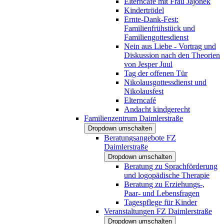
Elterncafé mit Frau Jajonek
Kindertrödel
Ernte-Dank-Fest:
Familienfrühstück und
Familiengottesdienst
Nein aus Liebe - Vortrag und
Diskussion nach den Theorien
von Jesper Juul
Tag der offenen Tür
Nikolausgottessdienst und
Nikolausfest
Elterncafé
Andacht kindgerecht
Familienzentrum Daimlerstraße
Dropdown umschalten
Beratungsangebote FZ
Daimlerstraße
Dropdown umschalten
Beratung zu Sprachförderung
und logopädische Therapie
Beratung zu Erziehungs-,
Paar- und Lebensfragen
Tagespflege für Kinder
Veranstaltungen FZ Daimlerstraße
Dropdown umschalten