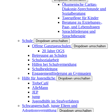
Ökumenische Caritas-
Diakonie-Sprechstunde und
Sozialberatung
Tagespflege für Kinder
Beratung zu Erziehungs-,
Paar- und Lebensfragen
Sprachförderung und
Sprachtherapie
Schule
Dropdown umschalten
Offene Ganztagsschulen
Dropdown umschalten
20 Jahre OGS
Betreuung an Schulen
Schulsozialarbeit
Hilfen bei Schulvermeidung
Schulbegleitung
Engagementförderung an Gymnasien
Hilfe für Jugendliche
Dropdown umschalten
TrebeCafé
AlleMann
JEP
jump
Jugendhilfe im Strafverfahren
Schwangerschaft, junge Eltern und
Adoptionsvermittlung
Dropdown umschalten