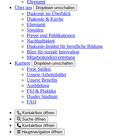
Ehrenamt
Über uns
Dropdown umschalten
Diakonie im Überblick
Diakonie & Kirche
Ehrenamt
Spenden
Presse und Publikationen
Nachhaltigkeit
Diakonie-Institut für berufliche Bildung
Büro für soziale Innovation
Mitarbeitendenvertretung
Karriere
Dropdown umschalten
Freie Stellen
Unsere Arbeitsfelder
Unsere Benefits
Ausbildung
FSJ & Praktika
Duales Studium
FAQ
Kontaktbox öffnen
Suche öffnen
Kontaktbox öffnen
Hauptnavigation öffnen