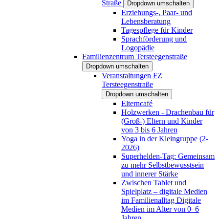
Straße
Dropdown umschalten
Erziehungs-, Paar- und
Lebensberatung
Tagespflege für Kinder
Sprachförderung und
Logopädie
Familienzentrum Tersteegenstraße
Dropdown umschalten
Veranstaltungen FZ
Tersteegenstraße
Dropdown umschalten
Elterncafé
Holzwerken - Drachenbau für
(Groß-) Eltern und Kinder
von 3 bis 6 Jahren
Yoga in der Kleingruppe (2-
2026)
Superhelden-Tag: Gemeinsam
zu mehr Selbstbewusstsein
und innerer Stärke
Zwischen Tablet und
Spielplatz – digitale Medien
im Familienalltag Digitale
Medien im Alter von 0–6
Jahren