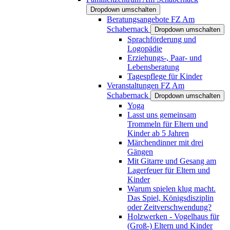
Dropdown umschalten
Beratungsangebote FZ Am
Schabernack
Dropdown umschalten
Sprachförderung und
Logopädie
Erziehungs-, Paar- und
Lebensberatung
Tagespflege für Kinder
Veranstaltungen FZ Am
Schabernack
Dropdown umschalten
Yoga
Lasst uns gemeinsam
Trommeln für Eltern und
Kinder ab 5 Jahren
Märchendinner mit drei
Gängen
Mit Gitarre und Gesang am
Lagerfeuer für Eltern und
Kinder
Warum spielen klug macht.
Das Spiel, Königsdisziplin
oder Zeitverschwendung?
Holzwerken - Vogelhaus für
(Groß-) Eltern und Kinder