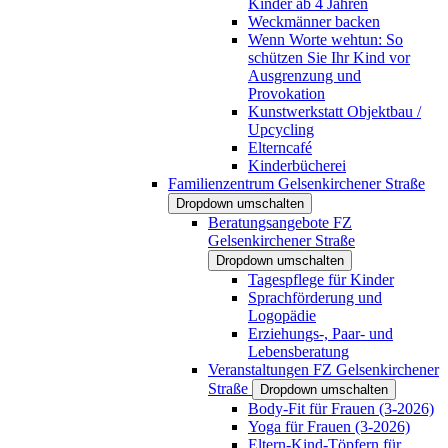
Kinder ab 4 Jahren
Weckmänner backen
Wenn Worte wehtun: So
schützen Sie Ihr Kind vor
Ausgrenzung und
Provokation
Kunstwerkstatt Objektbau /
Upcycling
Elterncafé
Kinderbücherei
Familienzentrum Gelsenkirchener Straße
Dropdown umschalten
Beratungsangebote FZ
Gelsenkirchener Straße
Dropdown umschalten
Tagespflege für Kinder
Sprachförderung und
Logopädie
Erziehungs-, Paar- und
Lebensberatung
Veranstaltungen FZ Gelsenkirchener
Straße
Dropdown umschalten
Body-Fit für Frauen (3-2026)
Yoga für Frauen (3-2026)
Eltern-Kind-Töpfern für