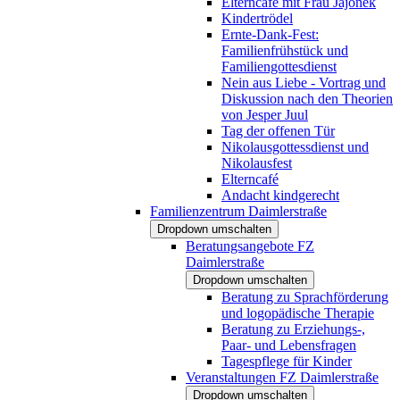
Elterncafé mit Frau Jajonek
Kindertrödel
Ernte-Dank-Fest:
Familienfrühstück und
Familiengottesdienst
Nein aus Liebe - Vortrag und
Diskussion nach den Theorien
von Jesper Juul
Tag der offenen Tür
Nikolausgottessdienst und
Nikolausfest
Elterncafé
Andacht kindgerecht
Familienzentrum Daimlerstraße
Dropdown umschalten
Beratungsangebote FZ
Daimlerstraße
Dropdown umschalten
Beratung zu Sprachförderung
und logopädische Therapie
Beratung zu Erziehungs-,
Paar- und Lebensfragen
Tagespflege für Kinder
Veranstaltungen FZ Daimlerstraße
Dropdown umschalten