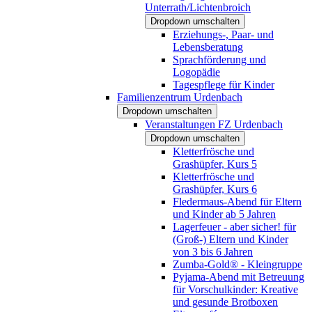
Unterrath/Lichtenbroich
Dropdown umschalten
Erziehungs-, Paar- und
Lebensberatung
Sprachförderung und
Logopädie
Tagespflege für Kinder
Familienzentrum Urdenbach
Dropdown umschalten
Veranstaltungen FZ Urdenbach
Dropdown umschalten
Kletterfrösche und
Grashüpfer, Kurs 5
Kletterfrösche und
Grashüpfer, Kurs 6
Fledermaus-Abend für Eltern
und Kinder ab 5 Jahren
Lagerfeuer - aber sicher! für
(Groß-) Eltern und Kinder
von 3 bis 6 Jahren
Zumba-Gold® - Kleingruppe
Pyjama-Abend mit Betreuung
für Vorschulkinder: Kreative
und gesunde Brotboxen