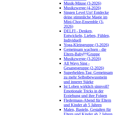
Musik-Mäuse (3-2026)
Musikzwerge (4-2026)
Singen Level Up! Entdecke
deine stimmliche Magie im
Mini-Chor-Ensemble (3-
2026)
DELFI - Denken,
Entwickeln, Lieben, Fühlen,
Individuell
Yoga-Kleingruppe (3-2026)
Gemeinsam wachsen - die
Eltern-BabyGruppe
Musikzwerge (3-2026)
All Ways Sing -
Gesangsgruppe (2-2026)
Superhelden-Tag: Gemeinsam
zu mehr Selbstbewusstsein
und innerer Stärke
Ist Loben wirklich sinnvoll?
Emotionale Tricks in der
Erziehung und ihre Folgen
Fledermaus-Abend für Eltern
und Kinder ab 5 Jahren
Malen, Basteln, Gestalten für
Eltern und Kinder ab 2 Jahren