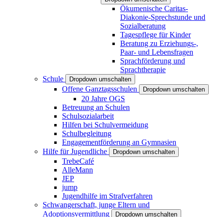
Ökumenische Caritas-
Diakonie-Sprechstunde und
Sozialberatung
Tagespflege für Kinder
Beratung zu Erziehungs-,
Paar- und Lebensfragen
Sprachförderung und
Sprachtherapie
Schule
Dropdown umschalten
Offene Ganztagsschulen
Dropdown umschalten
20 Jahre OGS
Betreuung an Schulen
Schulsozialarbeit
Hilfen bei Schulvermeidung
Schulbegleitung
Engagementförderung an Gymnasien
Hilfe für Jugendliche
Dropdown umschalten
TrebeCafé
AlleMann
JEP
jump
Jugendhilfe im Strafverfahren
Schwangerschaft, junge Eltern und
Adoptionsvermittlung
Dropdown umschalten