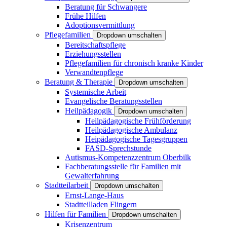
Beratung für Schwangere
Frühe Hilfen
Adoptionsvermittlung
Pflegefamilien
Dropdown umschalten
Bereitschaftspflege
Erziehungsstellen
Pflegefamilien für chronisch kranke Kinder
Verwandtenpflege
Beratung & Therapie
Dropdown umschalten
Systemische Arbeit
Evangelische Beratungsstellen
Heilpädagogik
Dropdown umschalten
Heilpädagogische Frühförderung
Heilpädagogische Ambulanz
Heipädagogische Tagesgruppen
FASD-Sprechstunde
Autismus-Kompetenzzentrum Oberbilk
Fachberatungsstelle für Familien mit
Gewalterfahrung
Stadtteilarbeit
Dropdown umschalten
Ernst-Lange-Haus
Stadtteilladen Flingern
Hilfen für Familien
Dropdown umschalten
Krisenzentrum