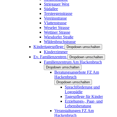
Striegauer Weg
Südallee
Tersteegenstrasse
Vereinsstrasse
Vlattenstrasse
Weseler Strasse
Wettiner Strasse
Wiesdorfer Straße
Wildenbruchstrasse
Kindertagespflege
Dropdown umschalten
Kinderzimmer
Ev. Familienzentren
Dropdown umschalten
Familienzentrum Am Hackenbruch
Dropdown umschalten
Beratungsangebote FZ Am
Hackenbruch
Dropdown umschalten
Sprachförderung und
Logopädie
Tagespflege für Kinder
Erziehungs-, Paar- und
Lebensberatung
Veranstaltungen FZ Am
Hackenbruch