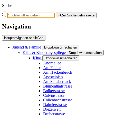
Suche
Zur Suchergebnisseite
Navigation
Hauptnavigation schließen
Jugend & Familie
Dropdown umschalten
Kitas & Kindertagespflege
Dropdown umschalten
Kitas
Dropdown umschalten
Ahornallee
Am Falder
Am Hackenbruch
Apostelplatz
Am Schabernack
Blumenthalstrasse
Bolkerstrasse
Calvinstrasse
Collenbachstrasse
Daimlerstrasse
Diezelweg
Dreherstrasse