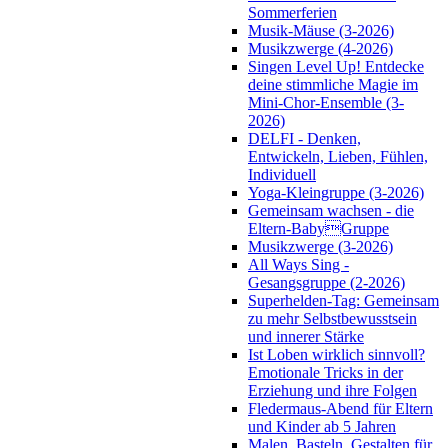
Sommerferien
Musik-Mäuse (3-2026)
Musikzwerge (4-2026)
Singen Level Up! Entdecke
deine stimmliche Magie im
Mini-Chor-Ensemble (3-
2026)
DELFI - Denken,
Entwickeln, Lieben, Fühlen,
Individuell
Yoga-Kleingruppe (3-2026)
Gemeinsam wachsen - die
Eltern-BabyGruppe
Musikzwerge (3-2026)
All Ways Sing -
Gesangsgruppe (2-2026)
Superhelden-Tag: Gemeinsam
zu mehr Selbstbewusstsein
und innerer Stärke
Ist Loben wirklich sinnvoll?
Emotionale Tricks in der
Erziehung und ihre Folgen
Fledermaus-Abend für Eltern
und Kinder ab 5 Jahren
Malen, Basteln, Gestalten für