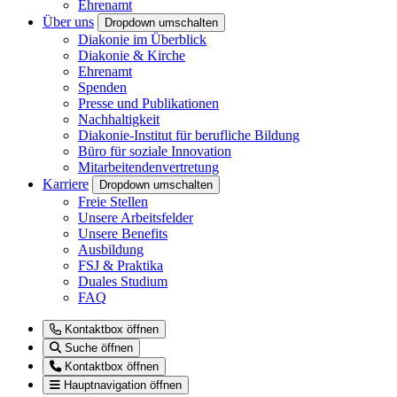
Ehrenamt
Über uns
Dropdown umschalten
Diakonie im Überblick
Diakonie & Kirche
Ehrenamt
Spenden
Presse und Publikationen
Nachhaltigkeit
Diakonie-Institut für berufliche Bildung
Büro für soziale Innovation
Mitarbeitendenvertretung
Karriere
Dropdown umschalten
Freie Stellen
Unsere Arbeitsfelder
Unsere Benefits
Ausbildung
FSJ & Praktika
Duales Studium
FAQ
Kontaktbox öffnen
Suche öffnen
Kontaktbox öffnen
Hauptnavigation öffnen