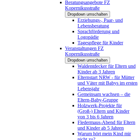
Beratungsangebote FZ
Kopernikusstraße
Dropdown umschalten
Erziehungs-, Paar- und
Lebensberatung
Sprachförderung und
Logopädie
Tagespflege für Kinder
Veranstaltungen FZ
Kopernikusstraße
Dropdown umschalten
Waldentdecker für Eltern und
Kinder ab 3 Jahren
Elternstart NRW - für Mütter
und Väter mit Babys im ersten
Lebensjahr
Gemeinsam wachsen – die
Eltern-Baby-Gruppe
Holzwerk-Projekte für
(Groß-) Eltern und Kinder
von 3 bis 6 Jahren
Fledermaus-Abend für Eltern
und Kinder ab 5 Jahren
Warum hört mein Kind mir
nicht zu?