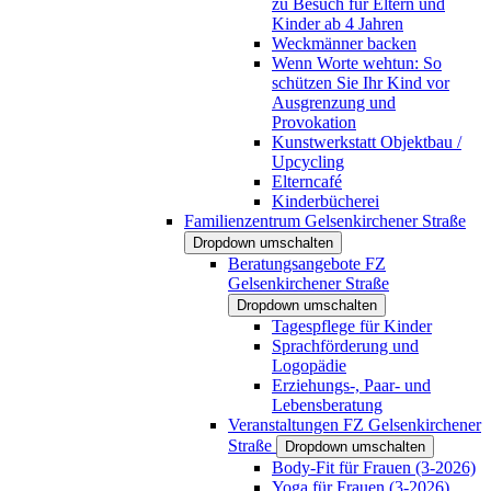
zu Besuch für Eltern und
Kinder ab 4 Jahren
Weckmänner backen
Wenn Worte wehtun: So
schützen Sie Ihr Kind vor
Ausgrenzung und
Provokation
Kunstwerkstatt Objektbau /
Upcycling
Elterncafé
Kinderbücherei
Familienzentrum Gelsenkirchener Straße
Dropdown umschalten
Beratungsangebote FZ
Gelsenkirchener Straße
Dropdown umschalten
Tagespflege für Kinder
Sprachförderung und
Logopädie
Erziehungs-, Paar- und
Lebensberatung
Veranstaltungen FZ Gelsenkirchener
Straße
Dropdown umschalten
Body-Fit für Frauen (3-2026)
Yoga für Frauen (3-2026)