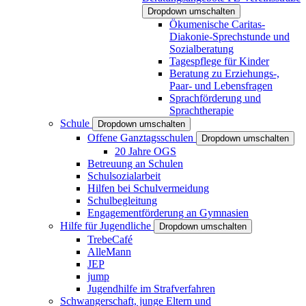
Dropdown umschalten
Ökumenische Caritas-
Diakonie-Sprechstunde und
Sozialberatung
Tagespflege für Kinder
Beratung zu Erziehungs-,
Paar- und Lebensfragen
Sprachförderung und
Sprachtherapie
Schule
Dropdown umschalten
Offene Ganztagsschulen
Dropdown umschalten
20 Jahre OGS
Betreuung an Schulen
Schulsozialarbeit
Hilfen bei Schulvermeidung
Schulbegleitung
Engagementförderung an Gymnasien
Hilfe für Jugendliche
Dropdown umschalten
TrebeCafé
AlleMann
JEP
jump
Jugendhilfe im Strafverfahren
Schwangerschaft, junge Eltern und