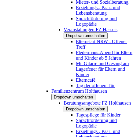
Mieter- und Sozialberatung
Erziehungs-, Paar- und
Lebensberatung
Sprachförderung und
Logopädie
Veranstaltungen FZ Hassels
Dropdown umschalten
Elternstart NRW - Offener
Treff
Fledermaus-Abend für Eltern
und Kinder ab 5 Jahren
Mit Gitarre und Gesang am
Lagerfeuer für Eltern und
Kinder
Elterncafé
Tag der offenen Tür
Familienzentrum Holthausen
Dropdown umschalten
Beratungsangebote FZ Holthausen
Dropdown umschalten
Tagespflege für Kinder
Sprachförderung und
Logopädie
Erziehungs-, Paar- und
Lebensberatung