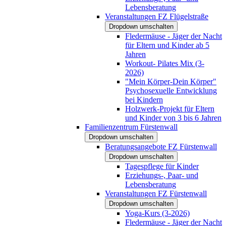
Lebensberatung
Veranstaltungen FZ Flügelstraße
Dropdown umschalten
Fledermäuse - Jäger der Nacht
für Eltern und Kinder ab 5
Jahren
Workout- Pilates Mix (3-
2026)
"Mein Körper-Dein Körper"
Psychosexuelle Entwicklung
bei Kindern
Holzwerk-Projekt für Eltern
und Kinder von 3 bis 6 Jahren
Familienzentrum Fürstenwall
Dropdown umschalten
Beratungsangebote FZ Fürstenwall
Dropdown umschalten
Tagespflege für Kinder
Erziehungs-, Paar- und
Lebensberatung
Veranstaltungen FZ Fürstenwall
Dropdown umschalten
Yoga-Kurs (3-2026)
Fledermäuse - Jäger der Nacht