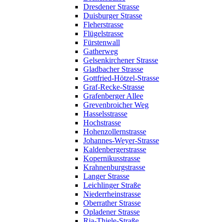
Dresdener Strasse
Duisburger Strasse
Fleherstrasse
Flügelstrasse
Fürstenwall
Gatherweg
Gelsenkirchener Strasse
Gladbacher Strasse
Gottfried-Hötzel-Strasse
Graf-Recke-Strasse
Grafenberger Allee
Grevenbroicher Weg
Hasselsstrasse
Hochstrasse
Hohenzollernstrasse
Johannes-Weyer-Strasse
Kaldenbergerstrasse
Kopernikusstrasse
Krahnenburgstrasse
Langer Strasse
Leichlinger Straße
Niederrheinstrasse
Oberrather Strasse
Opladener Strasse
Ria-Thiele-Straße