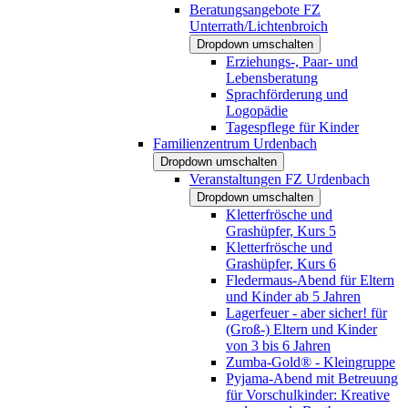
Beratungsangebote FZ
Unterrath/Lichtenbroich
Dropdown umschalten
Erziehungs-, Paar- und
Lebensberatung
Sprachförderung und
Logopädie
Tagespflege für Kinder
Familienzentrum Urdenbach
Dropdown umschalten
Veranstaltungen FZ Urdenbach
Dropdown umschalten
Kletterfrösche und
Grashüpfer, Kurs 5
Kletterfrösche und
Grashüpfer, Kurs 6
Fledermaus-Abend für Eltern
und Kinder ab 5 Jahren
Lagerfeuer - aber sicher! für
(Groß-) Eltern und Kinder
von 3 bis 6 Jahren
Zumba-Gold® - Kleingruppe
Pyjama-Abend mit Betreuung
für Vorschulkinder: Kreative