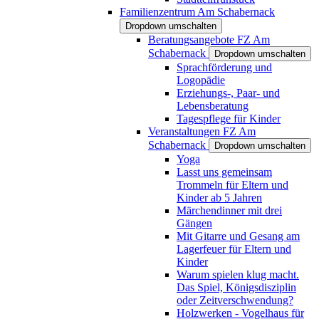
Familienzentrum Am Schabernack
Dropdown umschalten
Beratungsangebote FZ Am
Schabernack
Dropdown umschalten
Sprachförderung und
Logopädie
Erziehungs-, Paar- und
Lebensberatung
Tagespflege für Kinder
Veranstaltungen FZ Am
Schabernack
Dropdown umschalten
Yoga
Lasst uns gemeinsam
Trommeln für Eltern und
Kinder ab 5 Jahren
Märchendinner mit drei
Gängen
Mit Gitarre und Gesang am
Lagerfeuer für Eltern und
Kinder
Warum spielen klug macht.
Das Spiel, Königsdisziplin
oder Zeitverschwendung?
Holzwerken - Vogelhaus für