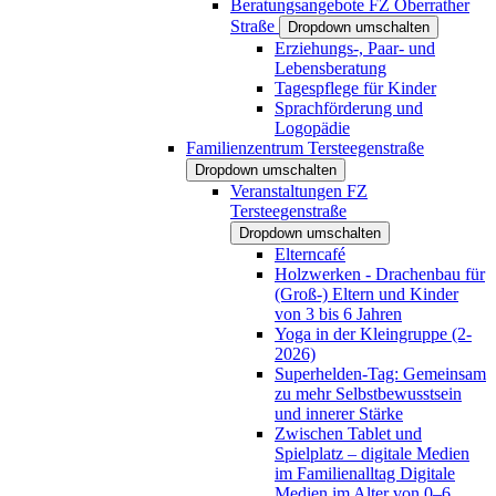
Beratungsangebote FZ Oberrather
Straße
Dropdown umschalten
Erziehungs-, Paar- und
Lebensberatung
Tagespflege für Kinder
Sprachförderung und
Logopädie
Familienzentrum Tersteegenstraße
Dropdown umschalten
Veranstaltungen FZ
Tersteegenstraße
Dropdown umschalten
Elterncafé
Holzwerken - Drachenbau für
(Groß-) Eltern und Kinder
von 3 bis 6 Jahren
Yoga in der Kleingruppe (2-
2026)
Superhelden-Tag: Gemeinsam
zu mehr Selbstbewusstsein
und innerer Stärke
Zwischen Tablet und
Spielplatz – digitale Medien
im Familienalltag Digitale
Medien im Alter von 0–6