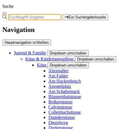
Suche
Zur Suchergebnisseite
Navigation
Hauptnavigation schließen
Jugend & Familie
Dropdown umschalten
Kitas & Kindertagespflege
Dropdown umschalten
Kitas
Dropdown umschalten
Ahornallee
Am Falder
Am Hackenbruch
Apostelplatz
Am Schabernack
Blumenthalstrasse
Bolkerstrasse
Calvinstrasse
Collenbachstrasse
Daimlerstrasse
Diezelweg
Dreherstrasse