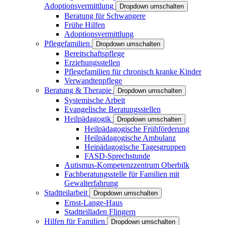
Adoptionsvermittlung
Dropdown umschalten
Beratung für Schwangere
Frühe Hilfen
Adoptionsvermittlung
Pflegefamilien
Dropdown umschalten
Bereitschaftspflege
Erziehungsstellen
Pflegefamilien für chronisch kranke Kinder
Verwandtenpflege
Beratung & Therapie
Dropdown umschalten
Systemische Arbeit
Evangelische Beratungsstellen
Heilpädagogik
Dropdown umschalten
Heilpädagogische Frühförderung
Heilpädagogische Ambulanz
Heipädagogische Tagesgruppen
FASD-Sprechstunde
Autismus-Kompetenzzentrum Oberbilk
Fachberatungsstelle für Familien mit
Gewalterfahrung
Stadtteilarbeit
Dropdown umschalten
Ernst-Lange-Haus
Stadtteilladen Flingern
Hilfen für Familien
Dropdown umschalten