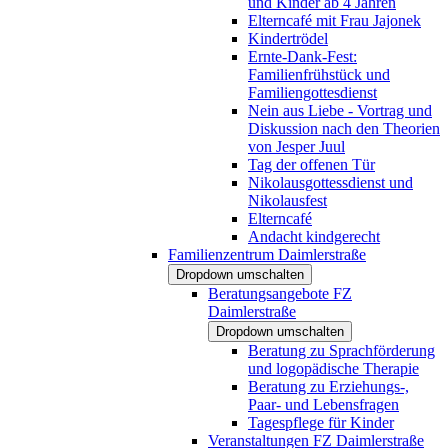
und Kinder ab 4 Jahren
Elterncafé mit Frau Jajonek
Kindertrödel
Ernte-Dank-Fest:
Familienfrühstück und
Familiengottesdienst
Nein aus Liebe - Vortrag und
Diskussion nach den Theorien
von Jesper Juul
Tag der offenen Tür
Nikolausgottessdienst und
Nikolausfest
Elterncafé
Andacht kindgerecht
Familienzentrum Daimlerstraße
Dropdown umschalten
Beratungsangebote FZ
Daimlerstraße
Dropdown umschalten
Beratung zu Sprachförderung
und logopädische Therapie
Beratung zu Erziehungs-,
Paar- und Lebensfragen
Tagespflege für Kinder
Veranstaltungen FZ Daimlerstraße