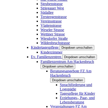
Steubenstrasse
Striegauer Weg
Südallee
Tersteegenstrasse
Vereinsstrasse
Vlattenstrasse
Weseler Strasse
Wettiner Strasse
Wiesdorfer Straße
Wildenbruchstrasse
Kindertagespflege
Dropdown umschalten
Kinderzimmer
Ev. Familienzentren
Dropdown umschalten
Familienzentrum Am Hackenbruch
Dropdown umschalten
Beratungsangebote FZ Am
Hackenbruch
Dropdown umschalten
Sprachförderung und
Logopädie
Tagespflege für Kinder
Erziehungs-, Paar- und
Lebensberatung
Veranstaltungen FZ Am