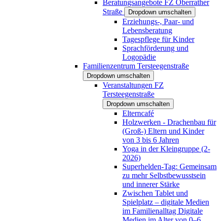
Beratungsangebote FZ Oberrather
Straße
Dropdown umschalten
Erziehungs-, Paar- und
Lebensberatung
Tagespflege für Kinder
Sprachförderung und
Logopädie
Familienzentrum Tersteegenstraße
Dropdown umschalten
Veranstaltungen FZ
Tersteegenstraße
Dropdown umschalten
Elterncafé
Holzwerken - Drachenbau für
(Groß-) Eltern und Kinder
von 3 bis 6 Jahren
Yoga in der Kleingruppe (2-
2026)
Superhelden-Tag: Gemeinsam
zu mehr Selbstbewusstsein
und innerer Stärke
Zwischen Tablet und
Spielplatz – digitale Medien
im Familienalltag Digitale
Medien im Alter von 0–6