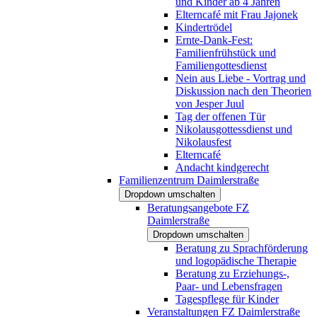
und Kinder ab 4 Jahren
Elterncafé mit Frau Jajonek
Kindertrödel
Ernte-Dank-Fest:
Familienfrühstück und
Familiengottesdienst
Nein aus Liebe - Vortrag und
Diskussion nach den Theorien
von Jesper Juul
Tag der offenen Tür
Nikolausgottessdienst und
Nikolausfest
Elterncafé
Andacht kindgerecht
Familienzentrum Daimlerstraße
Dropdown umschalten
Beratungsangebote FZ
Daimlerstraße
Dropdown umschalten
Beratung zu Sprachförderung
und logopädische Therapie
Beratung zu Erziehungs-,
Paar- und Lebensfragen
Tagespflege für Kinder
Veranstaltungen FZ Daimlerstraße