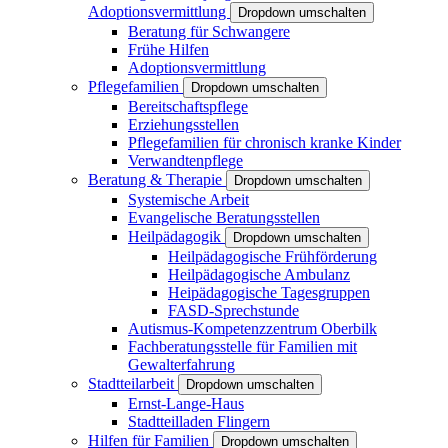
Adoptionsvermittlung
Dropdown umschalten
Beratung für Schwangere
Frühe Hilfen
Adoptionsvermittlung
Pflegefamilien
Dropdown umschalten
Bereitschaftspflege
Erziehungsstellen
Pflegefamilien für chronisch kranke Kinder
Verwandtenpflege
Beratung & Therapie
Dropdown umschalten
Systemische Arbeit
Evangelische Beratungsstellen
Heilpädagogik
Dropdown umschalten
Heilpädagogische Frühförderung
Heilpädagogische Ambulanz
Heipädagogische Tagesgruppen
FASD-Sprechstunde
Autismus-Kompetenzzentrum Oberbilk
Fachberatungsstelle für Familien mit
Gewalterfahrung
Stadtteilarbeit
Dropdown umschalten
Ernst-Lange-Haus
Stadtteilladen Flingern
Hilfen für Familien
Dropdown umschalten