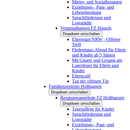
Mieter- und Sozialberatung
Erziehungs-, Paar- und
Lebensberatung
Sprachförderung und
Logopädie
Veranstaltungen FZ Hassels
Dropdown umschalten
Elternstart NRW - Offener
Treff
Fledermaus-Abend für Eltern
und Kinder ab 5 Jahren
Mit Gitarre und Gesang am
Lagerfeuer für Eltern und
Kinder
Elterncafé
Tag der offenen Tür
Familienzentrum Holthausen
Dropdown umschalten
Beratungsangebote FZ Holthausen
Dropdown umschalten
Tagespflege für Kinder
Sprachförderung und
Logopädie
Erziehungs-, Paar- und
Lebensberatung