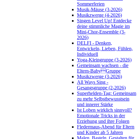
Sommerferien
Musik-Mäuse (3-2026)
Musikzwerge (4-2026)
Singen Level Up! Entdecke
deine stimmliche Magie im
Mini-Chor-Ensemble (3-
2026)
DELFI - Denken,
Entwickeln, Lieben, Fühlen,
Individuell
Yoga-Kleingruppe (3-2026)
Gemeinsam wachsen - die
Eltern-BabyGruppe
Musikzwerge (3-2026)
All Ways Sing -
Gesangsgruppe (2-2026)
Superhelden-Tag: Gemeinsam
zu mehr Selbstbewusstsein
und innerer Stärke
Ist Loben wirklich sinnvoll?
Emotionale Tricks in der
Erziehung und ihre Folgen
Fledermaus-Abend für Eltern
und Kinder ab 5 Jahren
Malen, Basteln, Gestalten für