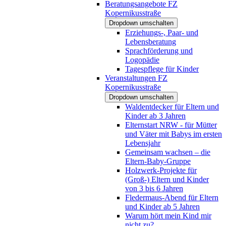
Beratungsangebote FZ
Kopernikusstraße
Dropdown umschalten
Erziehungs-, Paar- und
Lebensberatung
Sprachförderung und
Logopädie
Tagespflege für Kinder
Veranstaltungen FZ
Kopernikusstraße
Dropdown umschalten
Waldentdecker für Eltern und
Kinder ab 3 Jahren
Elternstart NRW - für Mütter
und Väter mit Babys im ersten
Lebensjahr
Gemeinsam wachsen – die
Eltern-Baby-Gruppe
Holzwerk-Projekte für
(Groß-) Eltern und Kinder
von 3 bis 6 Jahren
Fledermaus-Abend für Eltern
und Kinder ab 5 Jahren
Warum hört mein Kind mir
nicht zu?