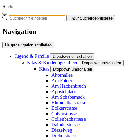
Suche
Zur Suchergebnisseite
Navigation
Hauptnavigation schließen
Jugend & Familie
Dropdown umschalten
Kitas & Kindertagespflege
Dropdown umschalten
Kitas
Dropdown umschalten
Ahornallee
Am Falder
Am Hackenbruch
Apostelplatz
Am Schabernack
Blumenthalstrasse
Bolkerstrasse
Calvinstrasse
Collenbachstrasse
Daimlerstrasse
Diezelweg
Dreherstrasse