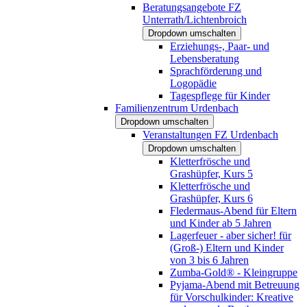
Beratungsangebote FZ
Unterrath/Lichtenbroich
Dropdown umschalten
Erziehungs-, Paar- und
Lebensberatung
Sprachförderung und
Logopädie
Tagespflege für Kinder
Familienzentrum Urdenbach
Dropdown umschalten
Veranstaltungen FZ Urdenbach
Dropdown umschalten
Kletterfrösche und
Grashüpfer, Kurs 5
Kletterfrösche und
Grashüpfer, Kurs 6
Fledermaus-Abend für Eltern
und Kinder ab 5 Jahren
Lagerfeuer - aber sicher! für
(Groß-) Eltern und Kinder
von 3 bis 6 Jahren
Zumba-Gold® - Kleingruppe
Pyjama-Abend mit Betreuung
für Vorschulkinder: Kreative