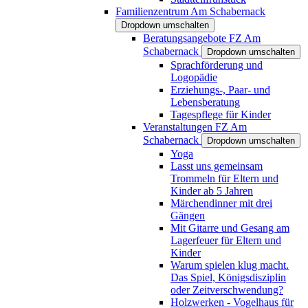
Familienzentrum Am Schabernack
Dropdown umschalten
Beratungsangebote FZ Am
Schabernack
Dropdown umschalten
Sprachförderung und
Logopädie
Erziehungs-, Paar- und
Lebensberatung
Tagespflege für Kinder
Veranstaltungen FZ Am
Schabernack
Dropdown umschalten
Yoga
Lasst uns gemeinsam
Trommeln für Eltern und
Kinder ab 5 Jahren
Märchendinner mit drei
Gängen
Mit Gitarre und Gesang am
Lagerfeuer für Eltern und
Kinder
Warum spielen klug macht.
Das Spiel, Königsdisziplin
oder Zeitverschwendung?
Holzwerken - Vogelhaus für