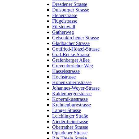
Dresdener Strasse
Duisburger Strasse
Fleherstrasse
Flügelstrasse
Fürstenwall
Gatherweg
Gelsenkirchener Strasse
Gladbacher Strasse
Gottfried-Hötzel-Strasse
Graf-Recke-Strasse
Grafenberger Allee
Grevenbroicher Weg
Hasselsstrasse
Hochstrasse
Hohenzollernstrasse
Johannes-Weyer-Strasse
Kaldenbergerstrasse
Kopernikusstrasse
Krahnenburgstrasse
Langer Strasse
Leichlinger Straße
Niederrheinstrasse
Oberrather Strasse
Opladener Strasse
Ria-Thiele-Straße