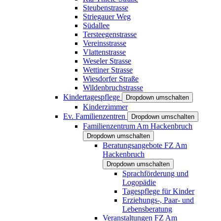
Steubenstrasse
Striegauer Weg
Südallee
Tersteegenstrasse
Vereinsstrasse
Vlattenstrasse
Weseler Strasse
Wettiner Strasse
Wiesdorfer Straße
Wildenbruchstrasse
Kindertagespflege
Dropdown umschalten
Kinderzimmer
Ev. Familienzentren
Dropdown umschalten
Familienzentrum Am Hackenbruch
Dropdown umschalten
Beratungsangebote FZ Am
Hackenbruch
Dropdown umschalten
Sprachförderung und
Logopädie
Tagespflege für Kinder
Erziehungs-, Paar- und
Lebensberatung
Veranstaltungen FZ Am