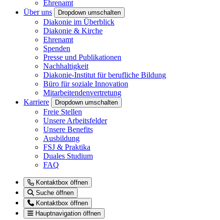
Ehrenamt
Über uns
Dropdown umschalten
Diakonie im Überblick
Diakonie & Kirche
Ehrenamt
Spenden
Presse und Publikationen
Nachhaltigkeit
Diakonie-Institut für berufliche Bildung
Büro für soziale Innovation
Mitarbeitendenvertretung
Karriere
Dropdown umschalten
Freie Stellen
Unsere Arbeitsfelder
Unsere Benefits
Ausbildung
FSJ & Praktika
Duales Studium
FAQ
Kontaktbox öffnen
Suche öffnen
Kontaktbox öffnen
Hauptnavigation öffnen