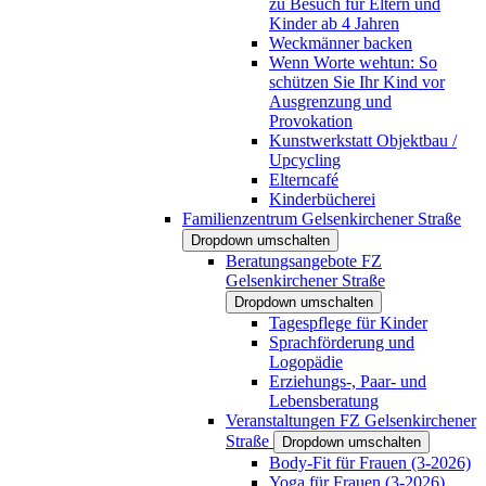
zu Besuch für Eltern und
Kinder ab 4 Jahren
Weckmänner backen
Wenn Worte wehtun: So
schützen Sie Ihr Kind vor
Ausgrenzung und
Provokation
Kunstwerkstatt Objektbau /
Upcycling
Elterncafé
Kinderbücherei
Familienzentrum Gelsenkirchener Straße
Dropdown umschalten
Beratungsangebote FZ
Gelsenkirchener Straße
Dropdown umschalten
Tagespflege für Kinder
Sprachförderung und
Logopädie
Erziehungs-, Paar- und
Lebensberatung
Veranstaltungen FZ Gelsenkirchener
Straße
Dropdown umschalten
Body-Fit für Frauen (3-2026)
Yoga für Frauen (3-2026)