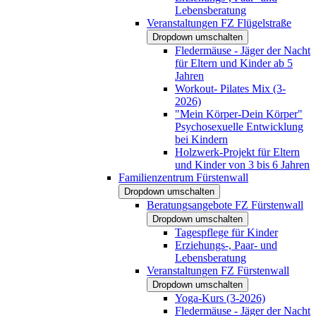
Lebensberatung
Veranstaltungen FZ Flügelstraße
Dropdown umschalten
Fledermäuse - Jäger der Nacht
für Eltern und Kinder ab 5
Jahren
Workout- Pilates Mix (3-
2026)
"Mein Körper-Dein Körper"
Psychosexuelle Entwicklung
bei Kindern
Holzwerk-Projekt für Eltern
und Kinder von 3 bis 6 Jahren
Familienzentrum Fürstenwall
Dropdown umschalten
Beratungsangebote FZ Fürstenwall
Dropdown umschalten
Tagespflege für Kinder
Erziehungs-, Paar- und
Lebensberatung
Veranstaltungen FZ Fürstenwall
Dropdown umschalten
Yoga-Kurs (3-2026)
Fledermäuse - Jäger der Nacht