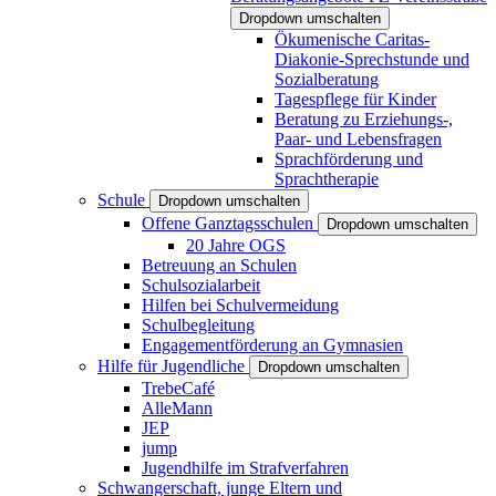
Dropdown umschalten
Ökumenische Caritas-
Diakonie-Sprechstunde und
Sozialberatung
Tagespflege für Kinder
Beratung zu Erziehungs-,
Paar- und Lebensfragen
Sprachförderung und
Sprachtherapie
Schule
Dropdown umschalten
Offene Ganztagsschulen
Dropdown umschalten
20 Jahre OGS
Betreuung an Schulen
Schulsozialarbeit
Hilfen bei Schulvermeidung
Schulbegleitung
Engagementförderung an Gymnasien
Hilfe für Jugendliche
Dropdown umschalten
TrebeCafé
AlleMann
JEP
jump
Jugendhilfe im Strafverfahren
Schwangerschaft, junge Eltern und