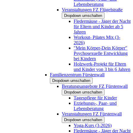
Lebensberatung
Veranstaltungen FZ Flügelstraße
Dropdown umschalten
Fledermäuse - Jäger der Nacht
für Eltern und Kinder ab 5
Jahren
Workout- Pilates Mix (3-
2026)
"Mein Körper-Dein Körper"
Psychosexuelle Entwicklung
bei Kindern
Holzwerk-Projekt für Eltern
und Kinder von 3 bis 6 Jahren
Familienzentrum Fürstenwall
Dropdown umschalten
Beratungsangebote FZ Fürstenwall
Dropdown umschalten
Tagespflege für Kinder
Erziehungs-, Paar- und
Lebensberatung
Veranstaltungen FZ Fürstenwall
Dropdown umschalten
Yoga-Kurs (3-2026)
Fledermäuse - Jäger der Nacht