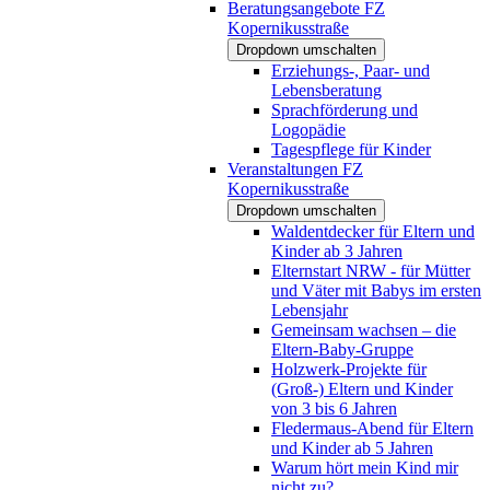
Beratungsangebote FZ
Kopernikusstraße
Dropdown umschalten
Erziehungs-, Paar- und
Lebensberatung
Sprachförderung und
Logopädie
Tagespflege für Kinder
Veranstaltungen FZ
Kopernikusstraße
Dropdown umschalten
Waldentdecker für Eltern und
Kinder ab 3 Jahren
Elternstart NRW - für Mütter
und Väter mit Babys im ersten
Lebensjahr
Gemeinsam wachsen – die
Eltern-Baby-Gruppe
Holzwerk-Projekte für
(Groß-) Eltern und Kinder
von 3 bis 6 Jahren
Fledermaus-Abend für Eltern
und Kinder ab 5 Jahren
Warum hört mein Kind mir
nicht zu?