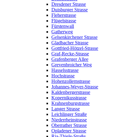
Dresdener Strasse
Duisburger Strasse
Fleherstrasse
Flügelstrasse
Fürstenwall
Gatherweg
Gelsenkirchener Strasse
Gladbacher Strasse
Gottfried-Hötzel-Strasse
Graf-Recke-Strasse
Grafenberger Allee
Grevenbroicher Weg
Hasselsstrasse
Hochstrasse
Hohenzollernstrasse
Johannes-Weyer-Strasse
Kaldenbergerstrasse
Kopernikusstrasse
Krahnenburgstrasse
Langer Strasse
Leichlinger Straße
Niederrheinstrasse
Oberrather Strasse
Opladener Strasse
Ria-Thiele-Straße