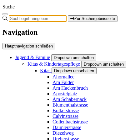
Suche
Zur Suchergebnisseite
Navigation
Hauptnavigation schließen
Jugend & Familie
Dropdown umschalten
Kitas & Kindertagespflege
Dropdown umschalten
Kitas
Dropdown umschalten
Ahornallee
Am Falder
Am Hackenbruch
Apostelplatz
Am Schabernack
Blumenthalstrasse
Bolkerstrasse
Calvinstrasse
Collenbachstrasse
Daimlerstrasse
Diezelweg
Dreherstrasse