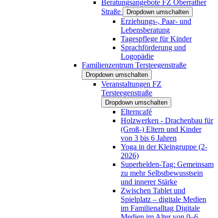
Beratungsangebote FZ Oberrather
Straße
Dropdown umschalten
Erziehungs-, Paar- und
Lebensberatung
Tagespflege für Kinder
Sprachförderung und
Logopädie
Familienzentrum Tersteegenstraße
Dropdown umschalten
Veranstaltungen FZ
Tersteegenstraße
Dropdown umschalten
Elterncafé
Holzwerken - Drachenbau für
(Groß-) Eltern und Kinder
von 3 bis 6 Jahren
Yoga in der Kleingruppe (2-
2026)
Superhelden-Tag: Gemeinsam
zu mehr Selbstbewusstsein
und innerer Stärke
Zwischen Tablet und
Spielplatz – digitale Medien
im Familienalltag Digitale
Medien im Alter von 0–6