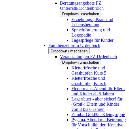
Beratungsangebote FZ
Unterrath/Lichtenbroich
Dropdown umschalten
Erziehungs-, Paar- und
Lebensberatung
Sprachförderung und
Logopädie
Tagespflege für Kinder
Familienzentrum Urdenbach
Dropdown umschalten
Veranstaltungen FZ Urdenbach
Dropdown umschalten
Kletterfrösche und
Grashüpfer, Kurs 5
Kletterfrösche und
Grashüpfer, Kurs 6
Fledermaus-Abend für Eltern
und Kinder ab 5 Jahren
Lagerfeuer - aber sicher! für
(Groß-) Eltern und Kinder
von 3 bis 6 Jahren
Zumba-Gold® - Kleingruppe
Pyjama-Abend mit Betreuung
für Vorschulkinder: Kreative