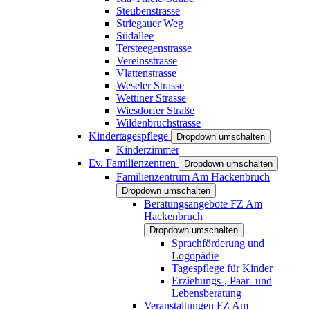
Steubenstrasse
Striegauer Weg
Südallee
Tersteegenstrasse
Vereinsstrasse
Vlattenstrasse
Weseler Strasse
Wettiner Strasse
Wiesdorfer Straße
Wildenbruchstrasse
Kindertagespflege
Dropdown umschalten
Kinderzimmer
Ev. Familienzentren
Dropdown umschalten
Familienzentrum Am Hackenbruch
Dropdown umschalten
Beratungsangebote FZ Am
Hackenbruch
Dropdown umschalten
Sprachförderung und
Logopädie
Tagespflege für Kinder
Erziehungs-, Paar- und
Lebensberatung
Veranstaltungen FZ Am