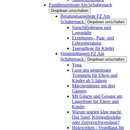
Familienzentrum Am Schabernack
Dropdown umschalten
Beratungsangebote FZ Am
Schabernack
Dropdown umschalten
Sprachförderung und
Logopädie
Erziehungs-, Paar- und
Lebensberatung
Tagespflege für Kinder
Veranstaltungen FZ Am
Schabernack
Dropdown umschalten
Yoga
Lasst uns gemeinsam
Trommeln für Eltern und
Kinder ab 5 Jahren
Märchendinner mit drei
Gängen
Mit Gitarre und Gesang am
Lagerfeuer für Eltern und
Kinder
Warum spielen klug macht.
Das Spiel, Königsdisziplin
oder Zeitverschwendung?
Holzwerken - Vogelhaus für