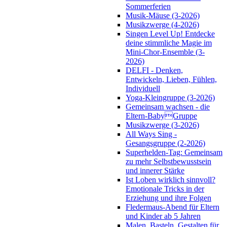
Sommerferien
Musik-Mäuse (3-2026)
Musikzwerge (4-2026)
Singen Level Up! Entdecke
deine stimmliche Magie im
Mini-Chor-Ensemble (3-
2026)
DELFI - Denken,
Entwickeln, Lieben, Fühlen,
Individuell
Yoga-Kleingruppe (3-2026)
Gemeinsam wachsen - die
Eltern-BabyGruppe
Musikzwerge (3-2026)
All Ways Sing -
Gesangsgruppe (2-2026)
Superhelden-Tag: Gemeinsam
zu mehr Selbstbewusstsein
und innerer Stärke
Ist Loben wirklich sinnvoll?
Emotionale Tricks in der
Erziehung und ihre Folgen
Fledermaus-Abend für Eltern
und Kinder ab 5 Jahren
Malen, Basteln, Gestalten für