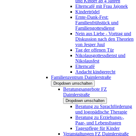
und Kinder ab 4 Jahren
Elterncafé mit Frau Jajonek
Kindertrödel
Ernte-Dank-Fest:
Familienfrühstück und
Familiengottesdienst
Nein aus Liebe - Vortrag und
Diskussion nach den Theorien
von Jesper Juul
Tag der offenen Tür
Nikolausgottessdienst und
Nikolausfest
Elterncafé
Andacht kindgerecht
Familienzentrum Daimlerstraße
Dropdown umschalten
Beratungsangebote FZ
Daimlerstraße
Dropdown umschalten
Beratung zu Sprachförderung
und logopädische Therapie
Beratung zu Erziehungs-,
Paar- und Lebensfragen
Tagespflege für Kinder
Veranstaltungen FZ Daimlerstraße