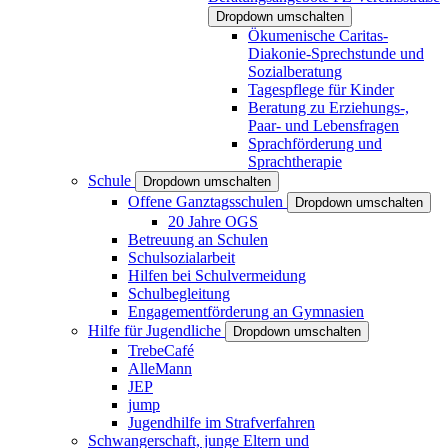
Dropdown umschalten
Ökumenische Caritas-
Diakonie-Sprechstunde und
Sozialberatung
Tagespflege für Kinder
Beratung zu Erziehungs-,
Paar- und Lebensfragen
Sprachförderung und
Sprachtherapie
Schule
Dropdown umschalten
Offene Ganztagsschulen
Dropdown umschalten
20 Jahre OGS
Betreuung an Schulen
Schulsozialarbeit
Hilfen bei Schulvermeidung
Schulbegleitung
Engagementförderung an Gymnasien
Hilfe für Jugendliche
Dropdown umschalten
TrebeCafé
AlleMann
JEP
jump
Jugendhilfe im Strafverfahren
Schwangerschaft, junge Eltern und