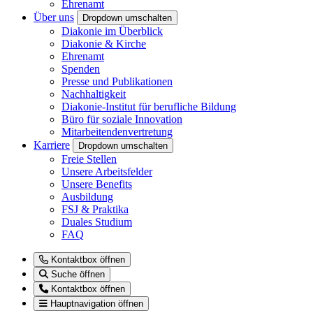
Ehrenamt
Über uns
Dropdown umschalten
Diakonie im Überblick
Diakonie & Kirche
Ehrenamt
Spenden
Presse und Publikationen
Nachhaltigkeit
Diakonie-Institut für berufliche Bildung
Büro für soziale Innovation
Mitarbeitendenvertretung
Karriere
Dropdown umschalten
Freie Stellen
Unsere Arbeitsfelder
Unsere Benefits
Ausbildung
FSJ & Praktika
Duales Studium
FAQ
Kontaktbox öffnen
Suche öffnen
Kontaktbox öffnen
Hauptnavigation öffnen