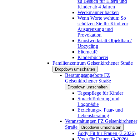
zu Besuch für Eltern und
Kinder ab 4 Jahren
Weckmänner backen
Wenn Worte wehtun: So
schützen Sie Ihr Kind vor
Ausgrenzung und
Provokation
Kunstwerkstatt Objektbau /
Upcycling
Elterncafé
Kinderbücherei
Familienzentrum Gelsenkirchener Straße
Dropdown umschalten
Beratungsangebote FZ
Gelsenkirchener Straße
Dropdown umschalten
Tagespflege für Kinder
Sprachförderung und
Logopädie
Erziehungs-, Paar- und
Lebensberatung
Veranstaltungen FZ Gelsenkirchener
Straße
Dropdown umschalten
Body-Fit für Frauen (3-2026)
Yoga für Frauen (3-2026)