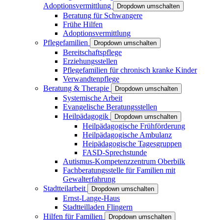
Adoptionsvermittlung
Dropdown umschalten
Beratung für Schwangere
Frühe Hilfen
Adoptionsvermittlung
Pflegefamilien
Dropdown umschalten
Bereitschaftspflege
Erziehungsstellen
Pflegefamilien für chronisch kranke Kinder
Verwandtenpflege
Beratung & Therapie
Dropdown umschalten
Systemische Arbeit
Evangelische Beratungsstellen
Heilpädagogik
Dropdown umschalten
Heilpädagogische Frühförderung
Heilpädagogische Ambulanz
Heipädagogische Tagesgruppen
FASD-Sprechstunde
Autismus-Kompetenzzentrum Oberbilk
Fachberatungsstelle für Familien mit
Gewalterfahrung
Stadtteilarbeit
Dropdown umschalten
Ernst-Lange-Haus
Stadtteilladen Flingern
Hilfen für Familien
Dropdown umschalten