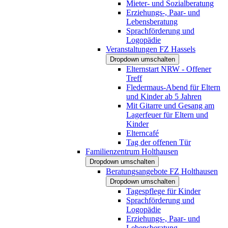
Mieter- und Sozialberatung
Erziehungs-, Paar- und
Lebensberatung
Sprachförderung und
Logopädie
Veranstaltungen FZ Hassels
Dropdown umschalten
Elternstart NRW - Offener
Treff
Fledermaus-Abend für Eltern
und Kinder ab 5 Jahren
Mit Gitarre und Gesang am
Lagerfeuer für Eltern und
Kinder
Elterncafé
Tag der offenen Tür
Familienzentrum Holthausen
Dropdown umschalten
Beratungsangebote FZ Holthausen
Dropdown umschalten
Tagespflege für Kinder
Sprachförderung und
Logopädie
Erziehungs-, Paar- und
Lebensberatung