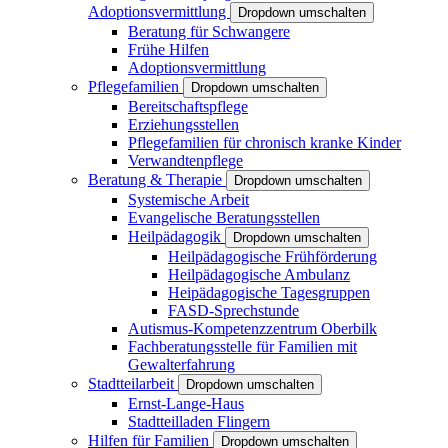
Adoptionsvermittlung
Dropdown umschalten
Beratung für Schwangere
Frühe Hilfen
Adoptionsvermittlung
Pflegefamilien
Dropdown umschalten
Bereitschaftspflege
Erziehungsstellen
Pflegefamilien für chronisch kranke Kinder
Verwandtenpflege
Beratung & Therapie
Dropdown umschalten
Systemische Arbeit
Evangelische Beratungsstellen
Heilpädagogik
Dropdown umschalten
Heilpädagogische Frühförderung
Heilpädagogische Ambulanz
Heipädagogische Tagesgruppen
FASD-Sprechstunde
Autismus-Kompetenzzentrum Oberbilk
Fachberatungsstelle für Familien mit
Gewalterfahrung
Stadtteilarbeit
Dropdown umschalten
Ernst-Lange-Haus
Stadtteilladen Flingern
Hilfen für Familien
Dropdown umschalten