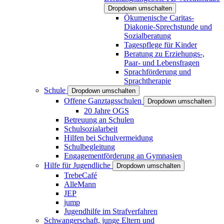
Dropdown umschalten
Ökumenische Caritas-
Diakonie-Sprechstunde und
Sozialberatung
Tagespflege für Kinder
Beratung zu Erziehungs-,
Paar- und Lebensfragen
Sprachförderung und
Sprachtherapie
Schule
Dropdown umschalten
Offene Ganztagsschulen
Dropdown umschalten
20 Jahre OGS
Betreuung an Schulen
Schulsozialarbeit
Hilfen bei Schulvermeidung
Schulbegleitung
Engagementförderung an Gymnasien
Hilfe für Jugendliche
Dropdown umschalten
TrebeCafé
AlleMann
JEP
jump
Jugendhilfe im Strafverfahren
Schwangerschaft, junge Eltern und