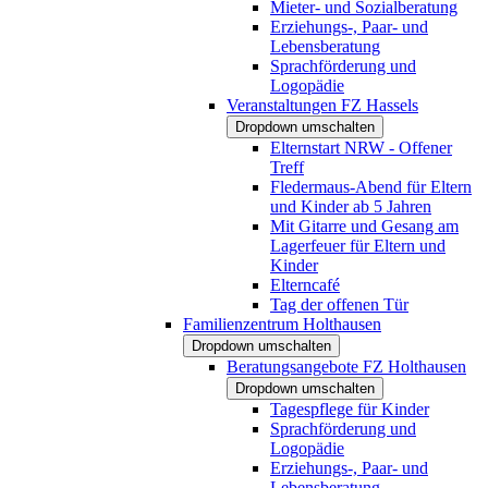
Mieter- und Sozialberatung
Erziehungs-, Paar- und
Lebensberatung
Sprachförderung und
Logopädie
Veranstaltungen FZ Hassels
Dropdown umschalten
Elternstart NRW - Offener
Treff
Fledermaus-Abend für Eltern
und Kinder ab 5 Jahren
Mit Gitarre und Gesang am
Lagerfeuer für Eltern und
Kinder
Elterncafé
Tag der offenen Tür
Familienzentrum Holthausen
Dropdown umschalten
Beratungsangebote FZ Holthausen
Dropdown umschalten
Tagespflege für Kinder
Sprachförderung und
Logopädie
Erziehungs-, Paar- und
Lebensberatung