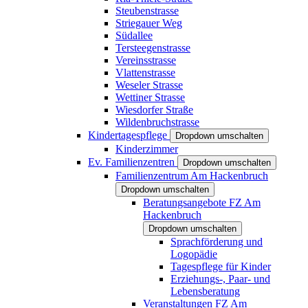
Steubenstrasse
Striegauer Weg
Südallee
Tersteegenstrasse
Vereinsstrasse
Vlattenstrasse
Weseler Strasse
Wettiner Strasse
Wiesdorfer Straße
Wildenbruchstrasse
Kindertagespflege
Dropdown umschalten
Kinderzimmer
Ev. Familienzentren
Dropdown umschalten
Familienzentrum Am Hackenbruch
Dropdown umschalten
Beratungsangebote FZ Am
Hackenbruch
Dropdown umschalten
Sprachförderung und
Logopädie
Tagespflege für Kinder
Erziehungs-, Paar- und
Lebensberatung
Veranstaltungen FZ Am