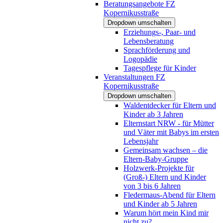
Beratungsangebote FZ
Kopernikusstraße
Dropdown umschalten
Erziehungs-, Paar- und
Lebensberatung
Sprachförderung und
Logopädie
Tagespflege für Kinder
Veranstaltungen FZ
Kopernikusstraße
Dropdown umschalten
Waldentdecker für Eltern und
Kinder ab 3 Jahren
Elternstart NRW - für Mütter
und Väter mit Babys im ersten
Lebensjahr
Gemeinsam wachsen – die
Eltern-Baby-Gruppe
Holzwerk-Projekte für
(Groß-) Eltern und Kinder
von 3 bis 6 Jahren
Fledermaus-Abend für Eltern
und Kinder ab 5 Jahren
Warum hört mein Kind mir
nicht zu?