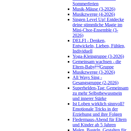
Sommerferien
Musik-Mäuse (3-2026)
Musikzwerge (4-2026)
Singen Level Up! Entdecke
deine stimmliche Magie im
Mini-Chor-Ensemble (3-
2026)
DELFI - Denken,
Entwickeln, Lieben, Fühlen,
Individuell
Yoga-Kleingruppe (3-2026)
Gemeinsam wachsen - die
Eltern-BabyGruppe
Musikzwerge (3-2026)
All Ways Sing -
Gesangsgruppe (2-2026)
Superhelden-Tag: Gemeinsam
zu mehr Selbstbewusstsein
und innerer Stärke
Ist Loben wirklich sinnvoll?
Emotionale Tricks in der
Erziehung und ihre Folgen
Fledermaus-Abend für Eltern
und Kinder ab 5 Jahren
Malen, Basteln, Gestalten für