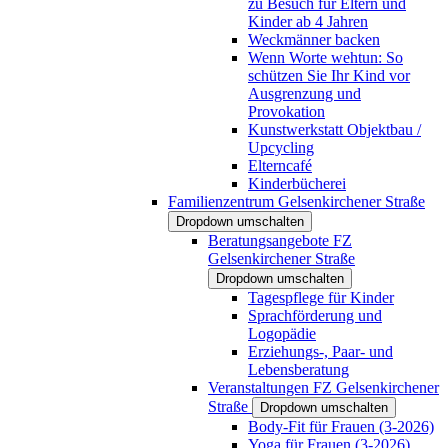
zu Besuch für Eltern und
Kinder ab 4 Jahren
Weckmänner backen
Wenn Worte wehtun: So
schützen Sie Ihr Kind vor
Ausgrenzung und
Provokation
Kunstwerkstatt Objektbau /
Upcycling
Elterncafé
Kinderbücherei
Familienzentrum Gelsenkirchener Straße
Dropdown umschalten
Beratungsangebote FZ
Gelsenkirchener Straße
Dropdown umschalten
Tagespflege für Kinder
Sprachförderung und
Logopädie
Erziehungs-, Paar- und
Lebensberatung
Veranstaltungen FZ Gelsenkirchener
Straße
Dropdown umschalten
Body-Fit für Frauen (3-2026)
Yoga für Frauen (3-2026)