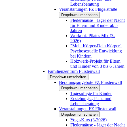
Lebensberatung
Veranstaltungen FZ Flügelstraße
Dropdown umschalten
Fledermäuse - Jäger der Nacht
für Eltern und Kinder ab 5
Jahren
Workout- Pilates Mix (3-
2026)
"Mein Körper-Dein Körper"
Psychosexuelle Entwicklung
bei Kindern
Holzwerk-Projekt für Eltern
und Kinder von 3 bis 6 Jahren
Familienzentrum Fürstenwall
Dropdown umschalten
Beratungsangebote FZ Fürstenwall
Dropdown umschalten
Tagespflege für Kinder
Erziehungs-, Paar- und
Lebensberatung
Veranstaltungen FZ Fürstenwall
Dropdown umschalten
Yoga-Kurs (3-2026)
Fledermäuse - Jäger der Nacht