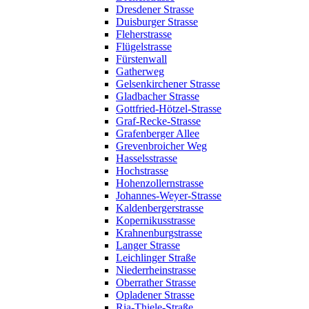
Dresdener Strasse
Duisburger Strasse
Fleherstrasse
Flügelstrasse
Fürstenwall
Gatherweg
Gelsenkirchener Strasse
Gladbacher Strasse
Gottfried-Hötzel-Strasse
Graf-Recke-Strasse
Grafenberger Allee
Grevenbroicher Weg
Hasselsstrasse
Hochstrasse
Hohenzollernstrasse
Johannes-Weyer-Strasse
Kaldenbergerstrasse
Kopernikusstrasse
Krahnenburgstrasse
Langer Strasse
Leichlinger Straße
Niederrheinstrasse
Oberrather Strasse
Opladener Strasse
Ria-Thiele-Straße