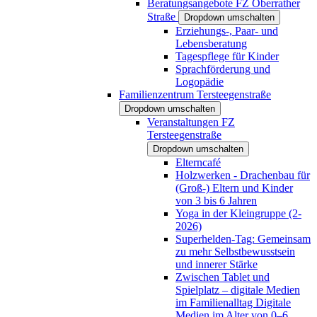
Beratungsangebote FZ Oberrather
Straße
Dropdown umschalten
Erziehungs-, Paar- und
Lebensberatung
Tagespflege für Kinder
Sprachförderung und
Logopädie
Familienzentrum Tersteegenstraße
Dropdown umschalten
Veranstaltungen FZ
Tersteegenstraße
Dropdown umschalten
Elterncafé
Holzwerken - Drachenbau für
(Groß-) Eltern und Kinder
von 3 bis 6 Jahren
Yoga in der Kleingruppe (2-
2026)
Superhelden-Tag: Gemeinsam
zu mehr Selbstbewusstsein
und innerer Stärke
Zwischen Tablet und
Spielplatz – digitale Medien
im Familienalltag Digitale
Medien im Alter von 0–6