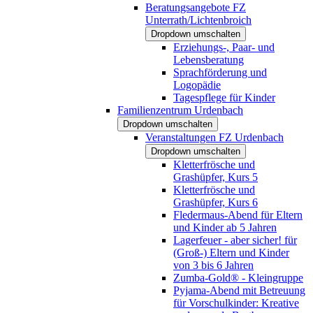
Beratungsangebote FZ
Unterrath/Lichtenbroich
Dropdown umschalten
Erziehungs-, Paar- und
Lebensberatung
Sprachförderung und
Logopädie
Tagespflege für Kinder
Familienzentrum Urdenbach
Dropdown umschalten
Veranstaltungen FZ Urdenbach
Dropdown umschalten
Kletterfrösche und
Grashüpfer, Kurs 5
Kletterfrösche und
Grashüpfer, Kurs 6
Fledermaus-Abend für Eltern
und Kinder ab 5 Jahren
Lagerfeuer - aber sicher! für
(Groß-) Eltern und Kinder
von 3 bis 6 Jahren
Zumba-Gold® - Kleingruppe
Pyjama-Abend mit Betreuung
für Vorschulkinder: Kreative