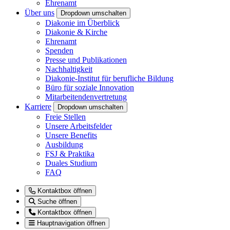
Ehrenamt
Über uns
Dropdown umschalten
Diakonie im Überblick
Diakonie & Kirche
Ehrenamt
Spenden
Presse und Publikationen
Nachhaltigkeit
Diakonie-Institut für berufliche Bildung
Büro für soziale Innovation
Mitarbeitendenvertretung
Karriere
Dropdown umschalten
Freie Stellen
Unsere Arbeitsfelder
Unsere Benefits
Ausbildung
FSJ & Praktika
Duales Studium
FAQ
Kontaktbox öffnen
Suche öffnen
Kontaktbox öffnen
Hauptnavigation öffnen