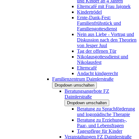
und Kinder ab 4 Jahren
Elterncafé mit Frau Jajonek
Kindertrödel
Ernte-Dank-Fest:
Familienfrühstück und
Familiengottesdienst
Nein aus Liebe - Vortrag und
Diskussion nach den Theorien
von Jesper Juul
Tag der offenen Tür
Nikolausgottessdienst und
Nikolausfest
Elterncafé
Andacht kindgerecht
Familienzentrum Daimlerstraße
Dropdown umschalten
Beratungsangebote FZ
Daimlerstraße
Dropdown umschalten
Beratung zu Sprachförderung
und logopädische Therapie
Beratung zu Erziehungs-,
Paar- und Lebensfragen
Tagespflege für Kinder
Veranstaltungen FZ Daimlerstraße