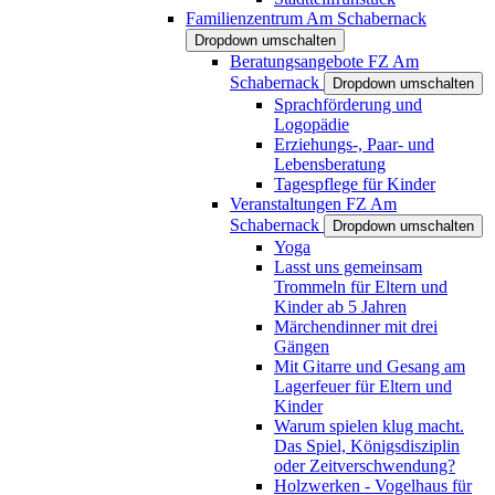
Familienzentrum Am Schabernack
Dropdown umschalten
Beratungsangebote FZ Am
Schabernack
Dropdown umschalten
Sprachförderung und
Logopädie
Erziehungs-, Paar- und
Lebensberatung
Tagespflege für Kinder
Veranstaltungen FZ Am
Schabernack
Dropdown umschalten
Yoga
Lasst uns gemeinsam
Trommeln für Eltern und
Kinder ab 5 Jahren
Märchendinner mit drei
Gängen
Mit Gitarre und Gesang am
Lagerfeuer für Eltern und
Kinder
Warum spielen klug macht.
Das Spiel, Königsdisziplin
oder Zeitverschwendung?
Holzwerken - Vogelhaus für