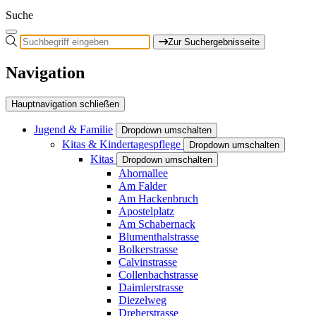
Suche
Zur Suchergebnisseite
Navigation
Hauptnavigation schließen
Jugend & Familie
Dropdown umschalten
Kitas & Kindertagespflege
Dropdown umschalten
Kitas
Dropdown umschalten
Ahornallee
Am Falder
Am Hackenbruch
Apostelplatz
Am Schabernack
Blumenthalstrasse
Bolkerstrasse
Calvinstrasse
Collenbachstrasse
Daimlerstrasse
Diezelweg
Dreherstrasse