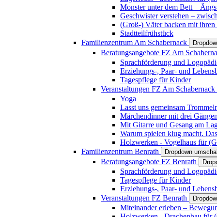
Monster unter dem Bett – Ängst
Geschwister verstehen – zwisc
(Groß-) Väter backen mit ihren
Stadtteilfrühstück
Familienzentrum Am Schabernack
Dropdow
Beratungsangebote FZ Am Schabern
Sprachförderung und Logopädi
Erziehungs-, Paar- und Lebens
Tagespflege für Kinder
Veranstaltungen FZ Am Schabernack
Yoga
Lasst uns gemeinsam Trommeln 
Märchendinner mit drei Gänge
Mit Gitarre und Gesang am Lage
Warum spielen klug macht. Das
Holzwerken - Vogelhaus für (Gr
Familienzentrum Benrath
Dropdown umschal
Beratungsangebote FZ Benrath
Drop
Sprachförderung und Logopädi
Tagespflege für Kinder
Erziehungs-, Paar- und Lebens
Veranstaltungen FZ Benrath
Dropdow
Miteinander erleben – Bewegung
Holzwerken - Drachenbau für (G