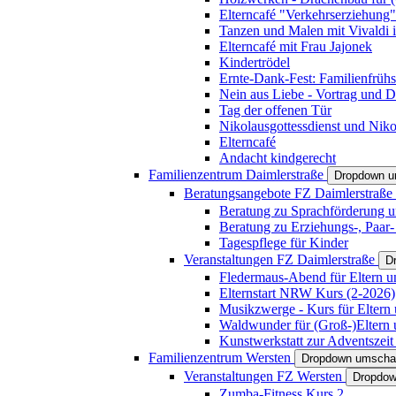
Elterncafé "Verkehrserziehung"
Tanzen und Malen mit Vivaldi in
Elterncafé mit Frau Jajonek
Kindertrödel
Ernte-Dank-Fest: Familienfrühs
Nein aus Liebe - Vortrag und D
Tag der offenen Tür
Nikolausgottessdienst und Niko
Elterncafé
Andacht kindgerecht
Familienzentrum Daimlerstraße
Dropdown u
Beratungsangebote FZ Daimlerstraße
Beratung zu Sprachförderung u
Beratung zu Erziehungs-, Paar
Tagespflege für Kinder
Veranstaltungen FZ Daimlerstraße
D
Fledermaus-Abend für Eltern u
Elternstart NRW Kurs (2-2026)
Musikzwerge - Kurs für Eltern 
Waldwunder für (Groß-)Eltern 
Kunstwerkstatt zur Adventszeit 
Familienzentrum Wersten
Dropdown umscha
Veranstaltungen FZ Wersten
Dropdow
Zumba-Fitness Kurs 2