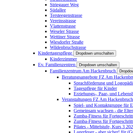
Striegauer Weg
Südallee
Tersteegenstrasse
Vereinsstrasse
Vlattenstrasse
Weseler Strasse
Wettiner Strasse
Wiesdorfer Straße
Wildenbruchstrasse
Kindertagespflege
Dropdown umschalten
Kinderzimmer
Ev. Familienzentren
Dropdown umschalten
Familienzentrum Am Hackenbruch
Dropdo
Beratungsangebote FZ Am Hackenb
Sprachförderung und Logopädi
Tagespflege für Kinder
Erziehungs-, Paar- und Lebens
Veranstaltungen FZ Am Hackenbruc
Spiel- und Kontaktgruppe für E
Gemeinsam wachsen - die Elte
Zumba-Fitness für Fortgeschrit
Zumba-Fitness für Fortgeschrit
Pilates - Mittelstufe, Kurs 3 20
Lagerfeuer - aber sicher! für (