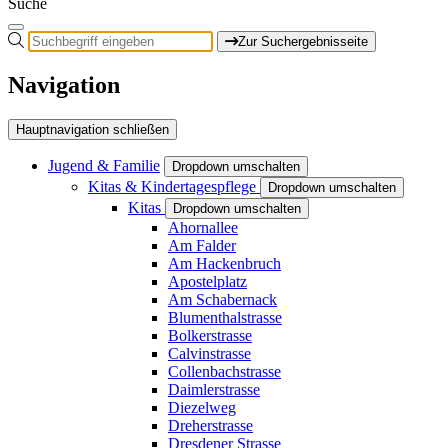
Suche
Zur Suchergebnisseite
Navigation
Hauptnavigation schließen
Jugend & Familie
Dropdown umschalten
Kitas & Kindertagespflege
Dropdown umschalten
Kitas
Dropdown umschalten
Ahornallee
Am Falder
Am Hackenbruch
Apostelplatz
Am Schabernack
Blumenthalstrasse
Bolkerstrasse
Calvinstrasse
Collenbachstrasse
Daimlerstrasse
Diezelweg
Dreherstrasse
Dresdener Strasse