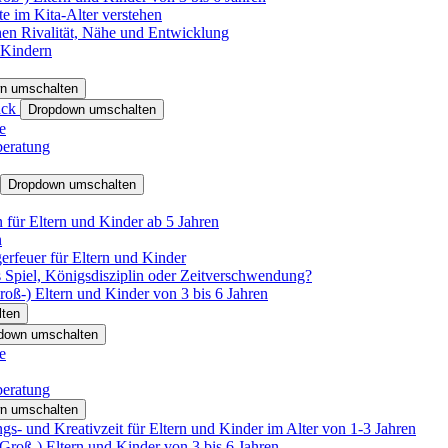
e im Kita-Alter verstehen
hen Rivalität, Nähe und Entwicklung
 Kindern
n umschalten
ack
Dropdown umschalten
e
beratung
Dropdown umschalten
für Eltern und Kinder ab 5 Jahren
n
rfeuer für Eltern und Kinder
 Spiel, Königsdisziplin oder Zeitverschwendung?
oß-) Eltern und Kinder von 3 bis 6 Jahren
ten
down umschalten
e
beratung
n umschalten
s- und Kreativzeit für Eltern und Kinder im Alter von 1-3 Jahren
roß-) Eltern und Kinder von 3 bis 6 Jahren