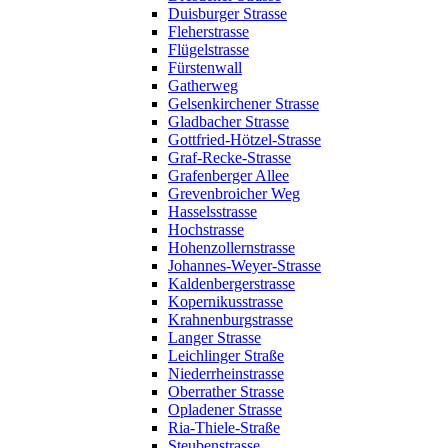
Duisburger Strasse
Fleherstrasse
Flügelstrasse
Fürstenwall
Gatherweg
Gelsenkirchener Strasse
Gladbacher Strasse
Gottfried-Hötzel-Strasse
Graf-Recke-Strasse
Grafenberger Allee
Grevenbroicher Weg
Hasselsstrasse
Hochstrasse
Hohenzollernstrasse
Johannes-Weyer-Strasse
Kaldenbergerstrasse
Kopernikusstrasse
Krahnenburgstrasse
Langer Strasse
Leichlinger Straße
Niederrheinstrasse
Oberrather Strasse
Opladener Strasse
Ria-Thiele-Straße
Steubenstrasse