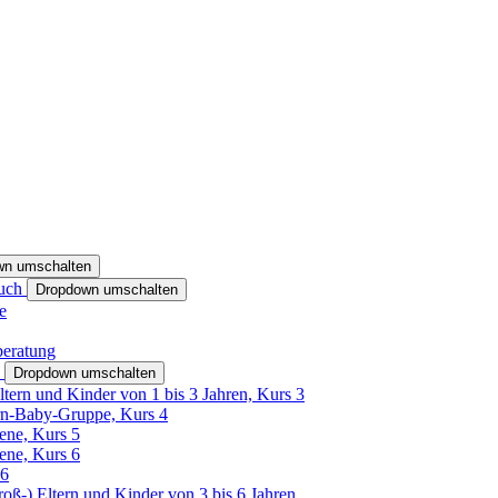
wn umschalten
ruch
Dropdown umschalten
e
beratung
h
Dropdown umschalten
ltern und Kinder von 1 bis 3 Jahren, Kurs 3
rn-Baby-Gruppe, Kurs 4
tene, Kurs 5
tene, Kurs 6
26
Groß-) Eltern und Kinder von 3 bis 6 Jahren