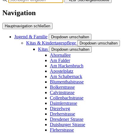
Navigation
Hauptnavigation schließen
Jugend & Familie
Dropdown umschalten
Kitas & Kindertagespflege
Dropdown umschalten
Kitas
Dropdown umschalten
Ahornallee
Am Falder
Am Hackenbruch
Apostelplatz
Am Schabernack
Blumenthalstrasse
Bolkerstrasse
Calvinstrasse
Collenbachstrasse
Daimlerstrasse
Diezelweg
Dreherstrasse
Dresdener Strasse
Duisburger Strasse
Fleherstrasse