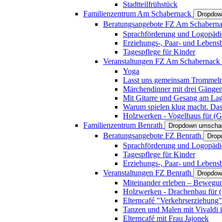
Stadtteilfrühstück
Familienzentrum Am Schabernack
Dropdow
Beratungsangebote FZ Am Schabern
Sprachförderung und Logopädi
Erziehungs-, Paar- und Lebens
Tagespflege für Kinder
Veranstaltungen FZ Am Schabernack
Yoga
Lasst uns gemeinsam Trommeln 
Märchendinner mit drei Gänge
Mit Gitarre und Gesang am Lage
Warum spielen klug macht. Das
Holzwerken - Vogelhaus für (Gr
Familienzentrum Benrath
Dropdown umschal
Beratungsangebote FZ Benrath
Drop
Sprachförderung und Logopädi
Tagespflege für Kinder
Erziehungs-, Paar- und Lebens
Veranstaltungen FZ Benrath
Dropdow
Miteinander erleben – Bewegung
Holzwerken - Drachenbau für (G
Elterncafé "Verkehrserziehung"
Tanzen und Malen mit Vivaldi in
Elterncafé mit Frau Jajonek