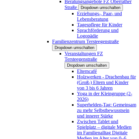
Beratungsangebote FZ Oberrather
Straße
Dropdown umschalten
Erziehungs-, Paar- und
Lebensberatung
Tagespflege für Kinder
Sprachförderung und
Logopädie
Familienzentrum Tersteegenstraße
Dropdown umschalten
Veranstaltungen FZ
Tersteegenstraße
Dropdown umschalten
Elterncafé
Holzwerken - Drachenbau für
(Groß-) Eltern und Kinder
von 3 bis 6 Jahren
Yoga in der Kleingruppe (2-
2026)
Superhelden-Tag: Gemeinsam
zu mehr Selbstbewusstsein
und innerer Stärke
Zwischen Tablet und
Spielplatz – digitale Medien
im Familienalltag Digitale
Medien im Alter von 0–6