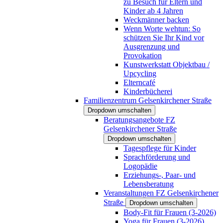
zu Besuch für Eltern und
Kinder ab 4 Jahren
Weckmänner backen
Wenn Worte wehtun: So
schützen Sie Ihr Kind vor
Ausgrenzung und
Provokation
Kunstwerkstatt Objektbau /
Upcycling
Elterncafé
Kinderbücherei
Familienzentrum Gelsenkirchener Straße
Dropdown umschalten
Beratungsangebote FZ
Gelsenkirchener Straße
Dropdown umschalten
Tagespflege für Kinder
Sprachförderung und
Logopädie
Erziehungs-, Paar- und
Lebensberatung
Veranstaltungen FZ Gelsenkirchener
Straße
Dropdown umschalten
Body-Fit für Frauen (3-2026)
Yoga für Frauen (3-2026)