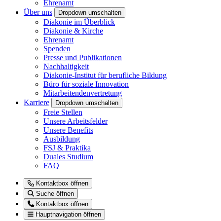
Ehrenamt
Über uns
Dropdown umschalten
Diakonie im Überblick
Diakonie & Kirche
Ehrenamt
Spenden
Presse und Publikationen
Nachhaltigkeit
Diakonie-Institut für berufliche Bildung
Büro für soziale Innovation
Mitarbeitendenvertretung
Karriere
Dropdown umschalten
Freie Stellen
Unsere Arbeitsfelder
Unsere Benefits
Ausbildung
FSJ & Praktika
Duales Studium
FAQ
Kontaktbox öffnen
Suche öffnen
Kontaktbox öffnen
Hauptnavigation öffnen