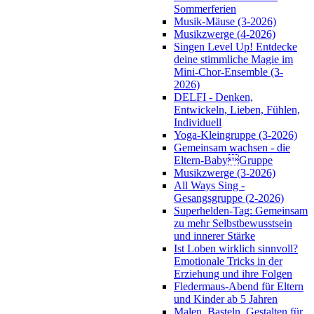
Sommerferien
Musik-Mäuse (3-2026)
Musikzwerge (4-2026)
Singen Level Up! Entdecke
deine stimmliche Magie im
Mini-Chor-Ensemble (3-
2026)
DELFI - Denken,
Entwickeln, Lieben, Fühlen,
Individuell
Yoga-Kleingruppe (3-2026)
Gemeinsam wachsen - die
Eltern-BabyGruppe
Musikzwerge (3-2026)
All Ways Sing -
Gesangsgruppe (2-2026)
Superhelden-Tag: Gemeinsam
zu mehr Selbstbewusstsein
und innerer Stärke
Ist Loben wirklich sinnvoll?
Emotionale Tricks in der
Erziehung und ihre Folgen
Fledermaus-Abend für Eltern
und Kinder ab 5 Jahren
Malen, Basteln, Gestalten für