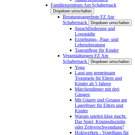
Familienzentrum Am Schabernack
Dropdown umschalten
Beratungsangebote FZ Am
Schabernack
Dropdown umschalten
Sprachförderung und
Logopädie
Erziehungs-, Paar- und
Lebensberatung
Tagespflege für Kinder
Veranstaltungen FZ Am
Schabernack
Dropdown umschalten
Yoga
Lasst uns gemeinsam
Trommeln für Eltern und
Kinder ab 5 Jahren
Märchendinner mit drei
Gängen
Mit Gitarre und Gesang am
Lagerfeuer für Eltern und
Kinder
Warum spielen klug macht.
Das Spiel, Königsdisziplin
oder Zeitverschwendung?
Holzwerken - Vogelhaus für