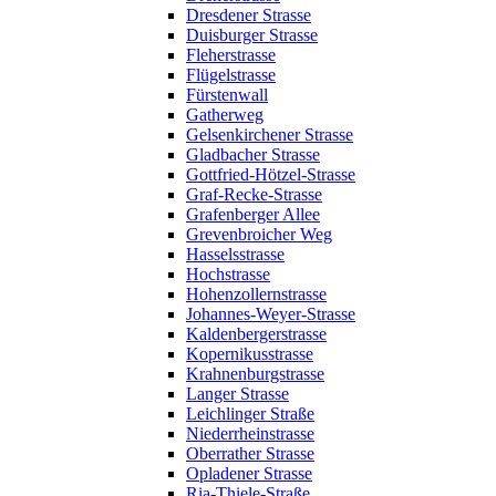
Dresdener Strasse
Duisburger Strasse
Fleherstrasse
Flügelstrasse
Fürstenwall
Gatherweg
Gelsenkirchener Strasse
Gladbacher Strasse
Gottfried-Hötzel-Strasse
Graf-Recke-Strasse
Grafenberger Allee
Grevenbroicher Weg
Hasselsstrasse
Hochstrasse
Hohenzollernstrasse
Johannes-Weyer-Strasse
Kaldenbergerstrasse
Kopernikusstrasse
Krahnenburgstrasse
Langer Strasse
Leichlinger Straße
Niederrheinstrasse
Oberrather Strasse
Opladener Strasse
Ria-Thiele-Straße