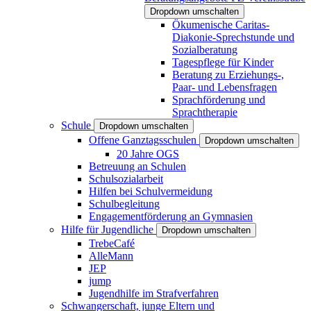
Dropdown umschalten
Ökumenische Caritas-
Diakonie-Sprechstunde und
Sozialberatung
Tagespflege für Kinder
Beratung zu Erziehungs-,
Paar- und Lebensfragen
Sprachförderung und
Sprachtherapie
Schule
Dropdown umschalten
Offene Ganztagsschulen
Dropdown umschalten
20 Jahre OGS
Betreuung an Schulen
Schulsozialarbeit
Hilfen bei Schulvermeidung
Schulbegleitung
Engagementförderung an Gymnasien
Hilfe für Jugendliche
Dropdown umschalten
TrebeCafé
AlleMann
JEP
jump
Jugendhilfe im Strafverfahren
Schwangerschaft, junge Eltern und