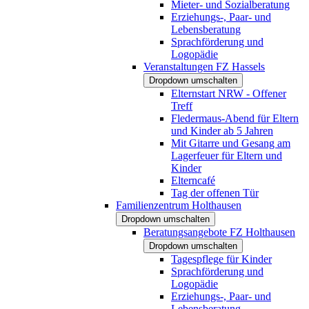
Mieter- und Sozialberatung
Erziehungs-, Paar- und
Lebensberatung
Sprachförderung und
Logopädie
Veranstaltungen FZ Hassels
Dropdown umschalten
Elternstart NRW - Offener
Treff
Fledermaus-Abend für Eltern
und Kinder ab 5 Jahren
Mit Gitarre und Gesang am
Lagerfeuer für Eltern und
Kinder
Elterncafé
Tag der offenen Tür
Familienzentrum Holthausen
Dropdown umschalten
Beratungsangebote FZ Holthausen
Dropdown umschalten
Tagespflege für Kinder
Sprachförderung und
Logopädie
Erziehungs-, Paar- und
Lebensberatung