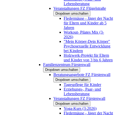
Lebensberatung
Veranstaltungen FZ Flügelstraße
Dropdown umschalten
Fledermäuse - Jäger der Nacht
für Eltern und Kinder ab 5
Jahren
Workout- Pilates Mix (3-
2026)
"Mein Körper-Dein Körper"
Psychosexuelle Entwicklung
bei Kindern
Holzwerk-Projekt für Eltern
und Kinder von 3 bis 6 Jahren
Familienzentrum Fürstenwall
Dropdown umschalten
Beratungsangebote FZ Fürstenwall
Dropdown umschalten
Tagespflege für Kinder
Erziehungs-, Paar- und
Lebensberatung
Veranstaltungen FZ Fürstenwall
Dropdown umschalten
Yoga-Kurs (3-2026)
Fledermäuse - Jäger der Nacht