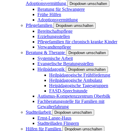
Adoptionsvermittlung
Dropdown umschalten
Beratung für Schwangere
Frühe Hilfen
Adoptionsvermittlung
Pflegefamilien
Dropdown umschalten
Bereitschaftspflege
Erziehungsstellen
Pflegefamilien für chronisch kranke Kinder
Verwandtenpflege
Beratung & Therapie
Dropdown umschalten
Systemische Arbeit
Evangelische Beratungsstellen
Heilpädagogik
Dropdown umschalten
Heilpädagogische Frühförderung
Heilpädagogische Ambulanz
Heipädagogische Tagesgruppen
FASD-Sprechstunde
Autismus-Kompetenzzentrum Oberbilk
Fachberatungsstelle für Familien mit
Gewalterfahrung
Stadtteilarbeit
Dropdown umschalten
Ernst-Lange-Haus
Stadtteilladen Flingern
Hilfen für Familien
Dropdown umschalten