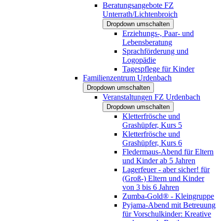
Beratungsangebote FZ
Unterrath/Lichtenbroich
Dropdown umschalten
Erziehungs-, Paar- und
Lebensberatung
Sprachförderung und
Logopädie
Tagespflege für Kinder
Familienzentrum Urdenbach
Dropdown umschalten
Veranstaltungen FZ Urdenbach
Dropdown umschalten
Kletterfrösche und
Grashüpfer, Kurs 5
Kletterfrösche und
Grashüpfer, Kurs 6
Fledermaus-Abend für Eltern
und Kinder ab 5 Jahren
Lagerfeuer - aber sicher! für
(Groß-) Eltern und Kinder
von 3 bis 6 Jahren
Zumba-Gold® - Kleingruppe
Pyjama-Abend mit Betreuung
für Vorschulkinder: Kreative