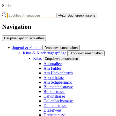
Suche
Zur Suchergebnisseite
Navigation
Hauptnavigation schließen
Jugend & Familie
Dropdown umschalten
Kitas & Kindertagespflege
Dropdown umschalten
Kitas
Dropdown umschalten
Ahornallee
Am Falder
Am Hackenbruch
Apostelplatz
Am Schabernack
Blumenthalstrasse
Bolkerstrasse
Calvinstrasse
Collenbachstrasse
Daimlerstrasse
Diezelweg
Dreherstrasse