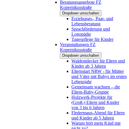
Beratungsangebote FZ
Kopernikusstraße
Dropdown umschalten
Erziehungs-, Paar- und
Lebensberatung
Sprachförderung und
Logopädie
Tagespflege für Kinder
Veranstaltungen FZ
Kopernikusstraße
Dropdown umschalten
Waldentdecker für Eltern und
Kinder ab 3 Jahren
Elternstart NRW - für Mütter
und Väter mit Babys im ersten
Lebensjahr
Gemeinsam wachsen – die
Eltern-Baby-Gruppe
Holzwerk-Projekte für
(Groß-) Eltern und Kinder
von 3 bis 6 Jahren
Fledermaus-Abend für Eltern
und Kinder ab 5 Jahren
Warum hört mein Kind mir
nicht zu?