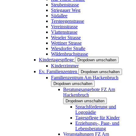
Steubenstrasse
Striegauer Weg
Südallee
Tersteegenstrasse
Vereinsstrasse
Vlattenstrasse
Weseler Strasse
Wettiner Strasse
Wiesdorfer Straße
Wildenbruchstrasse
Kindertagespflege
Dropdown umschalten
Kinderzimmer
Ev. Familienzentren
Dropdown umschalten
Familienzentrum Am Hackenbruch
Dropdown umschalten
Beratungsangebote FZ Am
Hackenbruch
Dropdown umschalten
Sprachförderung und
Logopädie
Tagespflege für Kinder
Erziehungs-, Paar- und
Lebensberatung
Veranstaltungen FZ Am