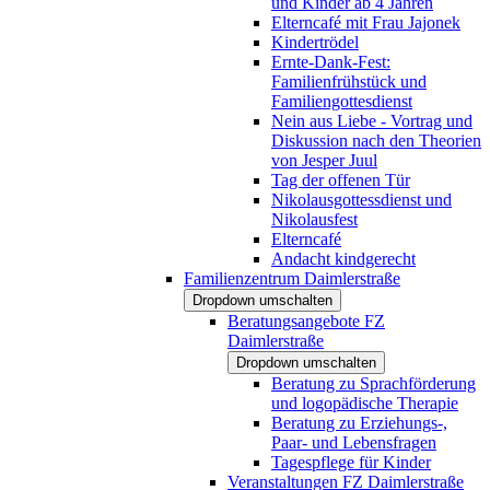
und Kinder ab 4 Jahren
Elterncafé mit Frau Jajonek
Kindertrödel
Ernte-Dank-Fest:
Familienfrühstück und
Familiengottesdienst
Nein aus Liebe - Vortrag und
Diskussion nach den Theorien
von Jesper Juul
Tag der offenen Tür
Nikolausgottessdienst und
Nikolausfest
Elterncafé
Andacht kindgerecht
Familienzentrum Daimlerstraße
Dropdown umschalten
Beratungsangebote FZ
Daimlerstraße
Dropdown umschalten
Beratung zu Sprachförderung
und logopädische Therapie
Beratung zu Erziehungs-,
Paar- und Lebensfragen
Tagespflege für Kinder
Veranstaltungen FZ Daimlerstraße