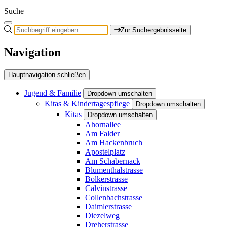
Suche
Zur Suchergebnisseite
Navigation
Hauptnavigation schließen
Jugend & Familie
Dropdown umschalten
Kitas & Kindertagespflege
Dropdown umschalten
Kitas
Dropdown umschalten
Ahornallee
Am Falder
Am Hackenbruch
Apostelplatz
Am Schabernack
Blumenthalstrasse
Bolkerstrasse
Calvinstrasse
Collenbachstrasse
Daimlerstrasse
Diezelweg
Dreherstrasse