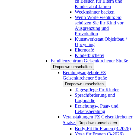
zu Besuch für Eltern und
Kinder ab 4 Jahren
Weckmänner backen
Wenn Worte wehtun: So
schützen Sie Ihr Kind vor
Ausgrenzung und
Provokation
Kunstwerkstatt Objektbau /
Upcycling
Elterncafé
Kinderbücherei
Familienzentrum Gelsenkirchener Straße
Dropdown umschalten
Beratungsangebote FZ
Gelsenkirchener Straße
Dropdown umschalten
Tagespflege für Kinder
Sprachförderung und
Logopädie
Erziehungs-, Paar- und
Lebensberatung
Veranstaltungen FZ Gelsenkirchener
Straße
Dropdown umschalten
Body-Fit für Frauen (3-2026)
Yoga für Frauen (3-2026)