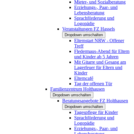
Mieter- und Sozialberatung
Erziehungs-, Paar- und
Lebensberatung
Sprachförderung und
Logopädie
Veranstaltungen FZ Hassels
Dropdown umschalten
Elternstart NRW - Offener
Treff
Fledermaus-Abend für Eltern
und Kinder ab 5 Jahren
Mit Gitarre und Gesang am
Lagerfeuer für Eltern und
Kinder
Elterncafé
Tag der offenen Tür
Familienzentrum Holthausen
Dropdown umschalten
Beratungsangebote FZ Holthausen
Dropdown umschalten
Tagespflege für Kinder
Sprachförderung und
Logopädie
Erziehungs-, Paar- und
Lebensberatung