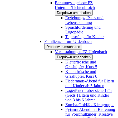
Beratungsangebote FZ
Unterrath/Lichtenbroich
Dropdown umschalten
Erziehungs-, Paar- und
Lebensberatung
Sprachförderung und
Logopädie
Tagespflege für Kinder
Familienzentrum Urdenbach
Dropdown umschalten
Veranstaltungen FZ Urdenbach
Dropdown umschalten
Kletterfrösche und
Grashüpfer, Kurs 5
Kletterfrösche und
Grashüpfer, Kurs 6
Fledermaus-Abend für Eltern
und Kinder ab 5 Jahren
Lagerfeuer - aber sicher! für
(Groß-) Eltern und Kinder
von 3 bis 6 Jahren
Zumba-Gold® - Kleingruppe
Pyjama-Abend mit Betreuung
für Vorschulkinder: Kreative