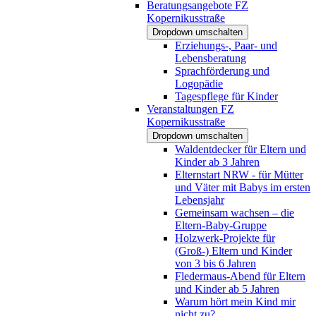
Beratungsangebote FZ
Kopernikusstraße
Dropdown umschalten
Erziehungs-, Paar- und
Lebensberatung
Sprachförderung und
Logopädie
Tagespflege für Kinder
Veranstaltungen FZ
Kopernikusstraße
Dropdown umschalten
Waldentdecker für Eltern und
Kinder ab 3 Jahren
Elternstart NRW - für Mütter
und Väter mit Babys im ersten
Lebensjahr
Gemeinsam wachsen – die
Eltern-Baby-Gruppe
Holzwerk-Projekte für
(Groß-) Eltern und Kinder
von 3 bis 6 Jahren
Fledermaus-Abend für Eltern
und Kinder ab 5 Jahren
Warum hört mein Kind mir
nicht zu?