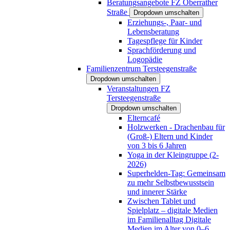
Beratungsangebote FZ Oberrather
Straße
Dropdown umschalten
Erziehungs-, Paar- und
Lebensberatung
Tagespflege für Kinder
Sprachförderung und
Logopädie
Familienzentrum Tersteegenstraße
Dropdown umschalten
Veranstaltungen FZ
Tersteegenstraße
Dropdown umschalten
Elterncafé
Holzwerken - Drachenbau für
(Groß-) Eltern und Kinder
von 3 bis 6 Jahren
Yoga in der Kleingruppe (2-
2026)
Superhelden-Tag: Gemeinsam
zu mehr Selbstbewusstsein
und innerer Stärke
Zwischen Tablet und
Spielplatz – digitale Medien
im Familienalltag Digitale
Medien im Alter von 0–6