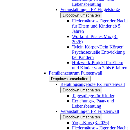
Lebensberatung
Veranstaltungen FZ Flügelstraße
Dropdown umschalten
Fledermäuse - Jäger der Nacht
für Eltern und Kinder ab 5
Jahren
Workout- Pilates Mix (3-
2026)
"Mein Körper-Dein Körper"
Psychosexuelle Entwicklung
bei Kindern
Holzwerk-Projekt für Eltern
und Kinder von 3 bis 6 Jahren
Familienzentrum Fürstenwall
Dropdown umschalten
Beratungsangebote FZ Fürstenwall
Dropdown umschalten
Tagespflege für Kinder
Erziehungs-, Paar- und
Lebensberatung
Veranstaltungen FZ Fürstenwall
Dropdown umschalten
Yoga-Kurs (3-2026)
Fledermäuse - Jäger der Nacht