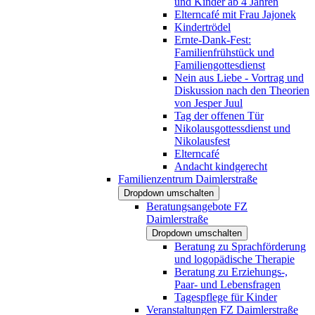
und Kinder ab 4 Jahren
Elterncafé mit Frau Jajonek
Kindertrödel
Ernte-Dank-Fest:
Familienfrühstück und
Familiengottesdienst
Nein aus Liebe - Vortrag und
Diskussion nach den Theorien
von Jesper Juul
Tag der offenen Tür
Nikolausgottessdienst und
Nikolausfest
Elterncafé
Andacht kindgerecht
Familienzentrum Daimlerstraße
Dropdown umschalten
Beratungsangebote FZ
Daimlerstraße
Dropdown umschalten
Beratung zu Sprachförderung
und logopädische Therapie
Beratung zu Erziehungs-,
Paar- und Lebensfragen
Tagespflege für Kinder
Veranstaltungen FZ Daimlerstraße