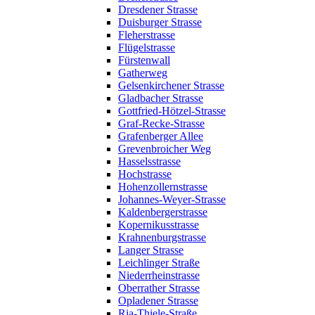
Dresdener Strasse
Duisburger Strasse
Fleherstrasse
Flügelstrasse
Fürstenwall
Gatherweg
Gelsenkirchener Strasse
Gladbacher Strasse
Gottfried-Hötzel-Strasse
Graf-Recke-Strasse
Grafenberger Allee
Grevenbroicher Weg
Hasselsstrasse
Hochstrasse
Hohenzollernstrasse
Johannes-Weyer-Strasse
Kaldenbergerstrasse
Kopernikusstrasse
Krahnenburgstrasse
Langer Strasse
Leichlinger Straße
Niederrheinstrasse
Oberrather Strasse
Opladener Strasse
Ria-Thiele-Straße