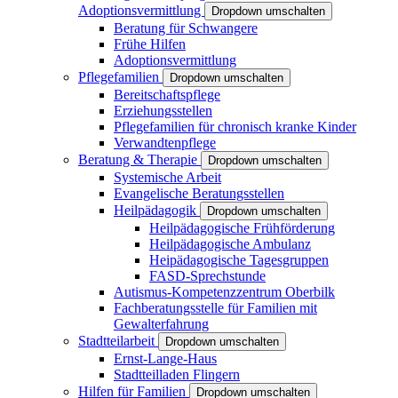
Adoptionsvermittlung
Dropdown umschalten
Beratung für Schwangere
Frühe Hilfen
Adoptionsvermittlung
Pflegefamilien
Dropdown umschalten
Bereitschaftspflege
Erziehungsstellen
Pflegefamilien für chronisch kranke Kinder
Verwandtenpflege
Beratung & Therapie
Dropdown umschalten
Systemische Arbeit
Evangelische Beratungsstellen
Heilpädagogik
Dropdown umschalten
Heilpädagogische Frühförderung
Heilpädagogische Ambulanz
Heipädagogische Tagesgruppen
FASD-Sprechstunde
Autismus-Kompetenzzentrum Oberbilk
Fachberatungsstelle für Familien mit
Gewalterfahrung
Stadtteilarbeit
Dropdown umschalten
Ernst-Lange-Haus
Stadtteilladen Flingern
Hilfen für Familien
Dropdown umschalten