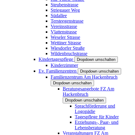
Steubenstrasse
Striegauer Weg
Südallee
Tersteegenstrasse
Vereinsstrasse
Vlattenstrasse
Weseler Strasse
Wettiner Strasse
Wiesdorfer Straße
Wildenbruchstrasse
Kindertagespflege
Dropdown umschalten
Kinderzimmer
Ev. Familienzentren
Dropdown umschalten
Familienzentrum Am Hackenbruch
Dropdown umschalten
Beratungsangebote FZ Am
Hackenbruch
Dropdown umschalten
Sprachförderung und
Logopädie
Tagespflege für Kinder
Erziehungs-, Paar- und
Lebensberatung
Veranstaltungen FZ Am