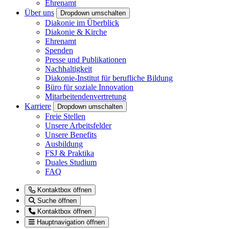
Ehrenamt
Über uns
Dropdown umschalten
Diakonie im Überblick
Diakonie & Kirche
Ehrenamt
Spenden
Presse und Publikationen
Nachhaltigkeit
Diakonie-Institut für berufliche Bildung
Büro für soziale Innovation
Mitarbeitendenvertretung
Karriere
Dropdown umschalten
Freie Stellen
Unsere Arbeitsfelder
Unsere Benefits
Ausbildung
FSJ & Praktika
Duales Studium
FAQ
Kontaktbox öffnen
Suche öffnen
Kontaktbox öffnen
Hauptnavigation öffnen