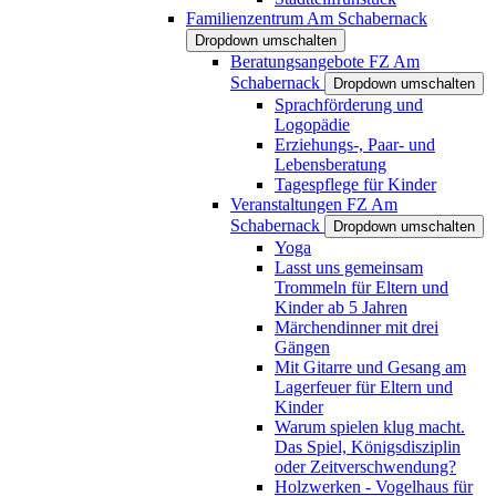
Familienzentrum Am Schabernack
Dropdown umschalten
Beratungsangebote FZ Am
Schabernack
Dropdown umschalten
Sprachförderung und
Logopädie
Erziehungs-, Paar- und
Lebensberatung
Tagespflege für Kinder
Veranstaltungen FZ Am
Schabernack
Dropdown umschalten
Yoga
Lasst uns gemeinsam
Trommeln für Eltern und
Kinder ab 5 Jahren
Märchendinner mit drei
Gängen
Mit Gitarre und Gesang am
Lagerfeuer für Eltern und
Kinder
Warum spielen klug macht.
Das Spiel, Königsdisziplin
oder Zeitverschwendung?
Holzwerken - Vogelhaus für