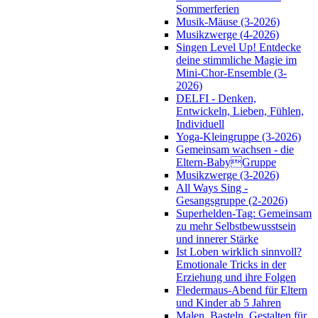
Sommerferien
Musik-Mäuse (3-2026)
Musikzwerge (4-2026)
Singen Level Up! Entdecke
deine stimmliche Magie im
Mini-Chor-Ensemble (3-
2026)
DELFI - Denken,
Entwickeln, Lieben, Fühlen,
Individuell
Yoga-Kleingruppe (3-2026)
Gemeinsam wachsen - die
Eltern-BabyGruppe
Musikzwerge (3-2026)
All Ways Sing -
Gesangsgruppe (2-2026)
Superhelden-Tag: Gemeinsam
zu mehr Selbstbewusstsein
und innerer Stärke
Ist Loben wirklich sinnvoll?
Emotionale Tricks in der
Erziehung und ihre Folgen
Fledermaus-Abend für Eltern
und Kinder ab 5 Jahren
Malen, Basteln, Gestalten für