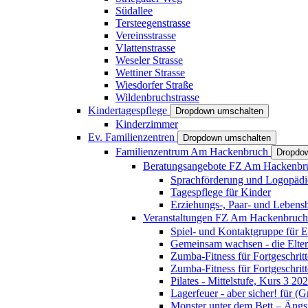
Südallee
Tersteegenstrasse
Vereinsstrasse
Vlattenstrasse
Weseler Strasse
Wettiner Strasse
Wiesdorfer Straße
Wildenbruchstrasse
Kindertagespflege
Dropdown umschalten
Kinderzimmer
Ev. Familienzentren
Dropdown umschalten
Familienzentrum Am Hackenbruch
Dropdo
Beratungsangebote FZ Am Hackenb
Sprachförderung und Logopädi
Tagespflege für Kinder
Erziehungs-, Paar- und Lebens
Veranstaltungen FZ Am Hackenbruc
Spiel- und Kontaktgruppe für E
Gemeinsam wachsen - die Elte
Zumba-Fitness für Fortgeschrit
Zumba-Fitness für Fortgeschrit
Pilates - Mittelstufe, Kurs 3 20
Lagerfeuer - aber sicher! für (
Monster unter dem Bett – Ängst