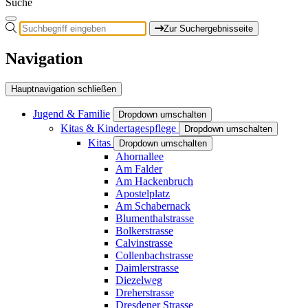
Suche
Zur Suchergebnisseite
Navigation
Hauptnavigation schließen
Jugend & Familie
Dropdown umschalten
Kitas & Kindertagespflege
Dropdown umschalten
Kitas
Dropdown umschalten
Ahornallee
Am Falder
Am Hackenbruch
Apostelplatz
Am Schabernack
Blumenthalstrasse
Bolkerstrasse
Calvinstrasse
Collenbachstrasse
Daimlerstrasse
Diezelweg
Dreherstrasse
Dresdener Strasse