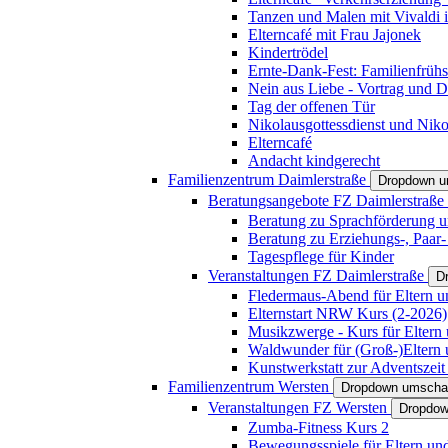
Tanzen und Malen mit Vivaldi in
Elterncafé mit Frau Jajonek
Kindertrödel
Ernte-Dank-Fest: Familienfrühs
Nein aus Liebe - Vortrag und D
Tag der offenen Tür
Nikolausgottessdienst und Niko
Elterncafé
Andacht kindgerecht
Familienzentrum Daimlerstraße
Dropdown u
Beratungsangebote FZ Daimlerstraße
Beratung zu Sprachförderung u
Beratung zu Erziehungs-, Paar
Tagespflege für Kinder
Veranstaltungen FZ Daimlerstraße
D
Fledermaus-Abend für Eltern u
Elternstart NRW Kurs (2-2026)
Musikzwerge - Kurs für Eltern 
Waldwunder für (Groß-)Eltern 
Kunstwerkstatt zur Adventszeit 
Familienzentrum Wersten
Dropdown umscha
Veranstaltungen FZ Wersten
Dropdow
Zumba-Fitness Kurs 2
Bewegungsspiele für Eltern un