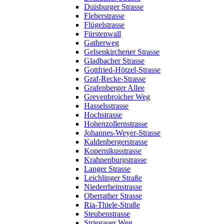
Duisburger Strasse
Fleherstrasse
Flügelstrasse
Fürstenwall
Gatherweg
Gelsenkirchener Strasse
Gladbacher Strasse
Gottfried-Hötzel-Strasse
Graf-Recke-Strasse
Grafenberger Allee
Grevenbroicher Weg
Hasselsstrasse
Hochstrasse
Hohenzollernstrasse
Johannes-Weyer-Strasse
Kaldenbergerstrasse
Kopernikusstrasse
Krahnenburgstrasse
Langer Strasse
Leichlinger Straße
Niederrheinstrasse
Oberrather Strasse
Ria-Thiele-Straße
Steubenstrasse
Striegauer Weg