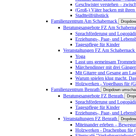
Geschwister verstehen – zwisc
(Groß-) Väter backen mit ihren
Stadtteilfrühstück
Familienzentrum Am Schabernack
Dropdow
Beratungsangebote FZ Am Schabern
Sprachförderung und Logopädi
Erziehungs-, Paar- und Lebens
Tagespflege für Kinder
Veranstaltungen FZ Am Schabernack
Yoga
Lasst uns gemeinsam Trommeln 
Märchendinner mit drei Gänge
Mit Gitarre und Gesang am Lage
Warum spielen klug macht. Das
Holzwerken - Vogelhaus für (Gr
Familienzentrum Benrath
Dropdown umschal
Beratungsangebote FZ Benrath
Drop
Sprachförderung und Logopädi
Tagespflege für Kinder
Erziehungs-, Paar- und Lebens
Veranstaltungen FZ Benrath
Dropdow
Miteinander erleben – Bewegung
Holzwerken - Drachenbau für (G
Elterncafé "Verkehrserziehung"