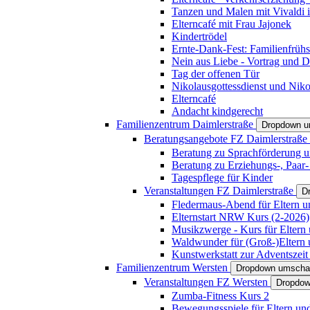
Tanzen und Malen mit Vivaldi in
Elterncafé mit Frau Jajonek
Kindertrödel
Ernte-Dank-Fest: Familienfrühs
Nein aus Liebe - Vortrag und D
Tag der offenen Tür
Nikolausgottessdienst und Niko
Elterncafé
Andacht kindgerecht
Familienzentrum Daimlerstraße
Dropdown u
Beratungsangebote FZ Daimlerstraße
Beratung zu Sprachförderung u
Beratung zu Erziehungs-, Paar
Tagespflege für Kinder
Veranstaltungen FZ Daimlerstraße
D
Fledermaus-Abend für Eltern u
Elternstart NRW Kurs (2-2026)
Musikzwerge - Kurs für Eltern 
Waldwunder für (Groß-)Eltern 
Kunstwerkstatt zur Adventszeit 
Familienzentrum Wersten
Dropdown umscha
Veranstaltungen FZ Wersten
Dropdow
Zumba-Fitness Kurs 2
Bewegungsspiele für Eltern un