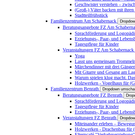
Geschwister verstehen – zwisc
(Groß-) Väter backen mit ihren
Stadtteilfrühstück
Familienzentrum Am Schabernack
Dropdow
Beratungsangebote FZ Am Schabern
Sprachförderung und Logopädi
Erziehungs-, Paar- und Lebens
Tagespflege für Kinder
Veranstaltungen FZ Am Schabernack
Yoga
Lasst uns gemeinsam Trommeln 
Märchendinner mit drei Gänge
Mit Gitarre und Gesang am Lage
Warum spielen klug macht. Das
Holzwerken - Vogelhaus für (Gr
Familienzentrum Benrath
Dropdown umschal
Beratungsangebote FZ Benrath
Drop
Sprachförderung und Logopädi
Tagespflege für Kinder
Erziehungs-, Paar- und Lebens
Veranstaltungen FZ Benrath
Dropdow
Miteinander erleben – Bewegung
Holzwerken - Drachenbau für (G
Elterncafé "Verkehrserziehung"