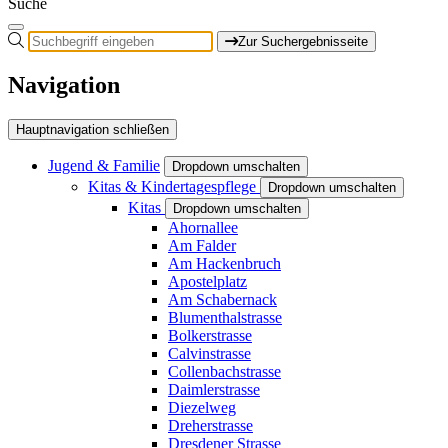
Suche
Zur Suchergebnisseite
Navigation
Hauptnavigation schließen
Jugend & Familie
Dropdown umschalten
Kitas & Kindertagespflege
Dropdown umschalten
Kitas
Dropdown umschalten
Ahornallee
Am Falder
Am Hackenbruch
Apostelplatz
Am Schabernack
Blumenthalstrasse
Bolkerstrasse
Calvinstrasse
Collenbachstrasse
Daimlerstrasse
Diezelweg
Dreherstrasse
Dresdener Strasse