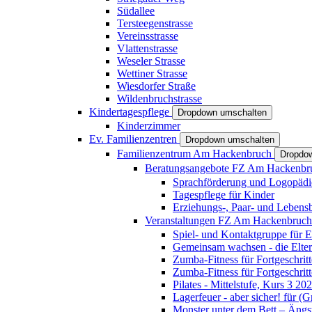
Südallee
Tersteegenstrasse
Vereinsstrasse
Vlattenstrasse
Weseler Strasse
Wettiner Strasse
Wiesdorfer Straße
Wildenbruchstrasse
Kindertagespflege
Dropdown umschalten
Kinderzimmer
Ev. Familienzentren
Dropdown umschalten
Familienzentrum Am Hackenbruch
Dropdo
Beratungsangebote FZ Am Hackenb
Sprachförderung und Logopädi
Tagespflege für Kinder
Erziehungs-, Paar- und Lebens
Veranstaltungen FZ Am Hackenbruc
Spiel- und Kontaktgruppe für E
Gemeinsam wachsen - die Elte
Zumba-Fitness für Fortgeschrit
Zumba-Fitness für Fortgeschrit
Pilates - Mittelstufe, Kurs 3 20
Lagerfeuer - aber sicher! für (
Monster unter dem Bett – Ängst