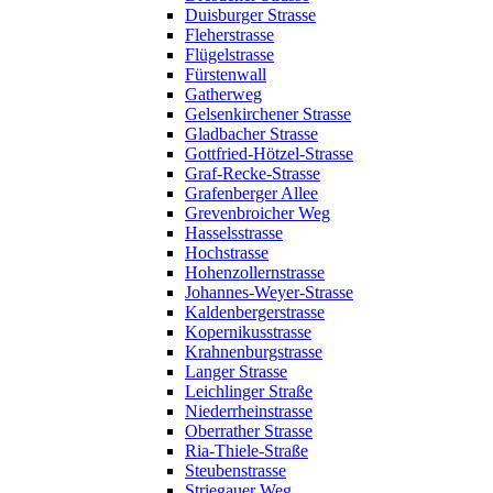
Duisburger Strasse
Fleherstrasse
Flügelstrasse
Fürstenwall
Gatherweg
Gelsenkirchener Strasse
Gladbacher Strasse
Gottfried-Hötzel-Strasse
Graf-Recke-Strasse
Grafenberger Allee
Grevenbroicher Weg
Hasselsstrasse
Hochstrasse
Hohenzollernstrasse
Johannes-Weyer-Strasse
Kaldenbergerstrasse
Kopernikusstrasse
Krahnenburgstrasse
Langer Strasse
Leichlinger Straße
Niederrheinstrasse
Oberrather Strasse
Ria-Thiele-Straße
Steubenstrasse
Striegauer Weg