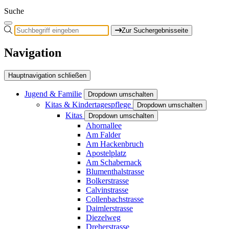
Suche
Zur Suchergebnisseite
Navigation
Hauptnavigation schließen
Jugend & Familie
Dropdown umschalten
Kitas & Kindertagespflege
Dropdown umschalten
Kitas
Dropdown umschalten
Ahornallee
Am Falder
Am Hackenbruch
Apostelplatz
Am Schabernack
Blumenthalstrasse
Bolkerstrasse
Calvinstrasse
Collenbachstrasse
Daimlerstrasse
Diezelweg
Dreherstrasse