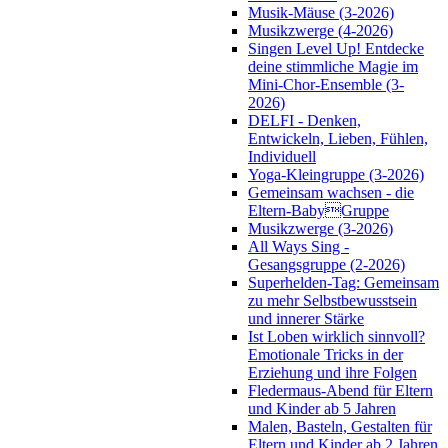
Musik-Mäuse (3-2026)
Musikzwerge (4-2026)
Singen Level Up! Entdecke
deine stimmliche Magie im
Mini-Chor-Ensemble (3-
2026)
DELFI - Denken,
Entwickeln, Lieben, Fühlen,
Individuell
Yoga-Kleingruppe (3-2026)
Gemeinsam wachsen - die
Eltern-BabyGruppe
Musikzwerge (3-2026)
All Ways Sing -
Gesangsgruppe (2-2026)
Superhelden-Tag: Gemeinsam
zu mehr Selbstbewusstsein
und innerer Stärke
Ist Loben wirklich sinnvoll?
Emotionale Tricks in der
Erziehung und ihre Folgen
Fledermaus-Abend für Eltern
und Kinder ab 5 Jahren
Malen, Basteln, Gestalten für
Eltern und Kinder ab 2 Jahren