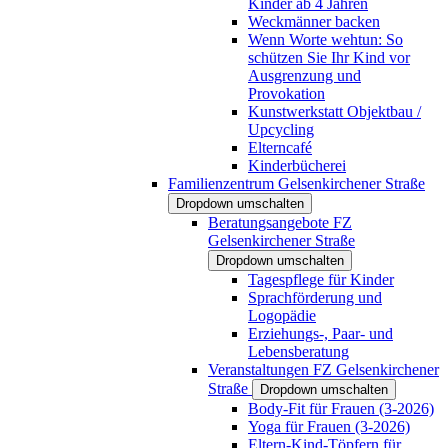
Kinder ab 4 Jahren
Weckmänner backen
Wenn Worte wehtun: So
schützen Sie Ihr Kind vor
Ausgrenzung und
Provokation
Kunstwerkstatt Objektbau /
Upcycling
Elterncafé
Kinderbücherei
Familienzentrum Gelsenkirchener Straße
Dropdown umschalten
Beratungsangebote FZ
Gelsenkirchener Straße
Dropdown umschalten
Tagespflege für Kinder
Sprachförderung und
Logopädie
Erziehungs-, Paar- und
Lebensberatung
Veranstaltungen FZ Gelsenkirchener
Straße
Dropdown umschalten
Body-Fit für Frauen (3-2026)
Yoga für Frauen (3-2026)
Eltern-Kind-Töpfern für