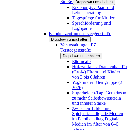
Straße
Dropdown umschalten
Erziehungs-, Paar- und
Lebensberatung
Tagespflege für Kinder
Sprachförderung und
Logopädie
Familienzentrum Tersteegenstraße
Dropdown umschalten
Veranstaltungen FZ
Tersteegenstraße
Dropdown umschalten
Elterncafé
Holzwerken - Drachenbau für
(Groß-) Eltern und Kinder
von 3 bis 6 Jahren
Yoga in der Kleingruppe (2-
2026)
Superhelden-Tag: Gemeinsam
zu mehr Selbstbewusstsein
und innerer Stärke
Zwischen Tablet und
Spielplatz – digitale Medien
im Familienalltag Digitale
Medien im Alter von 0–6
Jahren