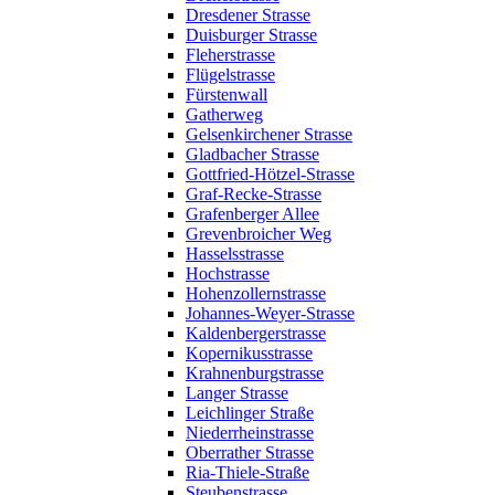
Dresdener Strasse
Duisburger Strasse
Fleherstrasse
Flügelstrasse
Fürstenwall
Gatherweg
Gelsenkirchener Strasse
Gladbacher Strasse
Gottfried-Hötzel-Strasse
Graf-Recke-Strasse
Grafenberger Allee
Grevenbroicher Weg
Hasselsstrasse
Hochstrasse
Hohenzollernstrasse
Johannes-Weyer-Strasse
Kaldenbergerstrasse
Kopernikusstrasse
Krahnenburgstrasse
Langer Strasse
Leichlinger Straße
Niederrheinstrasse
Oberrather Strasse
Ria-Thiele-Straße
Steubenstrasse