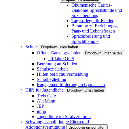
Ökumenische Caritas-
Diakonie-Sprechstunde und
Sozialberatung
Tagespflege für Kinder
Beratung zu Erziehungs-,
Paar- und Lebensfragen
Sprachförderung und
Sprachtherapie
Schule
Dropdown umschalten
Offene Ganztagsschulen
Dropdown umschalten
20 Jahre OGS
Betreuung an Schulen
Schulsozialarbeit
Hilfen bei Schulvermeidung
Schulbegleitung
Engagementförderung an Gymnasien
Hilfe für Jugendliche
Dropdown umschalten
TrebeCafé
AlleMann
JEP
jump
Jugendhilfe im Strafverfahren
Schwangerschaft, junge Eltern und
Adoptionsvermittlung
Dropdown umschalten