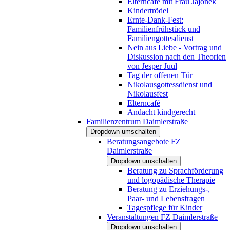
Elterncafé mit Frau Jajonek
Kindertrödel
Ernte-Dank-Fest:
Familienfrühstück und
Familiengottesdienst
Nein aus Liebe - Vortrag und
Diskussion nach den Theorien
von Jesper Juul
Tag der offenen Tür
Nikolausgottessdienst und
Nikolausfest
Elterncafé
Andacht kindgerecht
Familienzentrum Daimlerstraße
Dropdown umschalten
Beratungsangebote FZ
Daimlerstraße
Dropdown umschalten
Beratung zu Sprachförderung
und logopädische Therapie
Beratung zu Erziehungs-,
Paar- und Lebensfragen
Tagespflege für Kinder
Veranstaltungen FZ Daimlerstraße
Dropdown umschalten