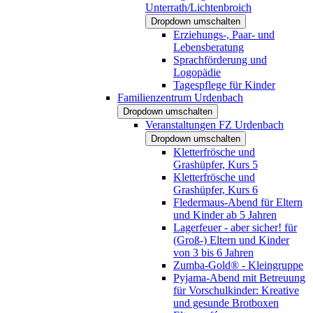
Unterrath/Lichtenbroich
Dropdown umschalten
Erziehungs-, Paar- und
Lebensberatung
Sprachförderung und
Logopädie
Tagespflege für Kinder
Familienzentrum Urdenbach
Dropdown umschalten
Veranstaltungen FZ Urdenbach
Dropdown umschalten
Kletterfrösche und
Grashüpfer, Kurs 5
Kletterfrösche und
Grashüpfer, Kurs 6
Fledermaus-Abend für Eltern
und Kinder ab 5 Jahren
Lagerfeuer - aber sicher! für
(Groß-) Eltern und Kinder
von 3 bis 6 Jahren
Zumba-Gold® - Kleingruppe
Pyjama-Abend mit Betreuung
für Vorschulkinder: Kreative
und gesunde Brotboxen