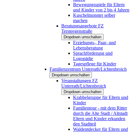
Bewegungsspiele für Eltern
und Kinder von 2 bis 4 Jahren
Kuschelmonster selber
machen
Beratungsangebote FZ
Tersteegenstraße
Dropdown umschalten
Erziehungs-, Paar- und
Lebensberatung
Sprachförderung und
Logopädie
Tagespflege für Kinder
Familienzentrum Unterrath/Lichtenbroich
Dropdown umschalten
Veranstaltungen FZ
Unterrath/Lichtenbroich
Dropdown umschalten
Krabbelgruppe für Eltern und
Kinder
Familientour - mit dem Ritter
durch die Alte Stadt / Altstadt
Eltern und Kinder erkunden
den Stadtteil
Waldentdecker für Eltern und