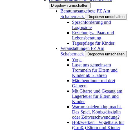
Dropdown umschalten
Beratungsangebote FZ Am
Schabernack
Dropdown umschalten
Sprachförderung und
Logopädie
Erziehungs-, Paar- und
Lebensberatung
Tagespflege für Kinder
Veranstaltungen FZ Am
Schabernack
Dropdown umschalten
Yoga
Lasst uns gemeinsam
Trommeln für Eltern und
Kinder ab 5 Jahren
Märchendinner mit drei
Gängen
Mit Gitarre und Gesang am
Lagerfeuer für Eltern und
Kinder
Warum spielen klug macht.
Das Spiel, Königsdisziplin
oder Zeitverschwendung?
Holzwerken - Vogelhaus für
(Groß-) Eltern und Kinder