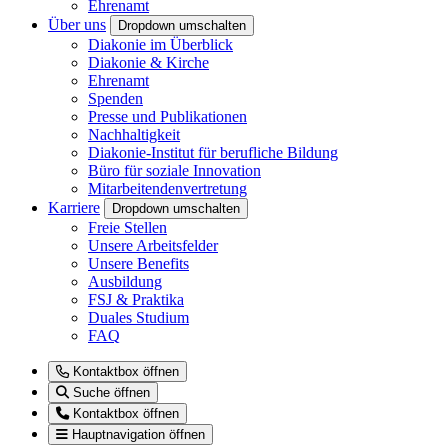
Ehrenamt
Über uns
Dropdown umschalten
Diakonie im Überblick
Diakonie & Kirche
Ehrenamt
Spenden
Presse und Publikationen
Nachhaltigkeit
Diakonie-Institut für berufliche Bildung
Büro für soziale Innovation
Mitarbeitendenvertretung
Karriere
Dropdown umschalten
Freie Stellen
Unsere Arbeitsfelder
Unsere Benefits
Ausbildung
FSJ & Praktika
Duales Studium
FAQ
Kontaktbox öffnen
Suche öffnen
Kontaktbox öffnen
Hauptnavigation öffnen