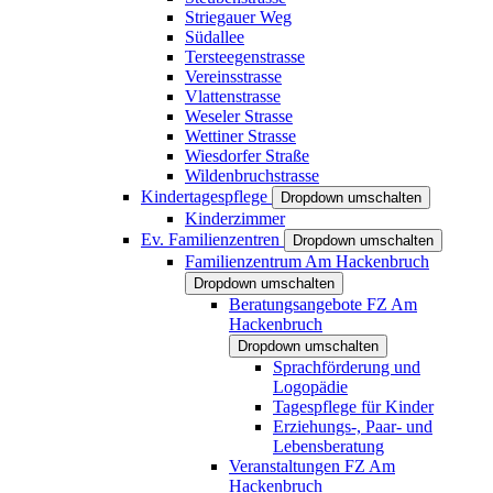
Striegauer Weg
Südallee
Tersteegenstrasse
Vereinsstrasse
Vlattenstrasse
Weseler Strasse
Wettiner Strasse
Wiesdorfer Straße
Wildenbruchstrasse
Kindertagespflege
Dropdown umschalten
Kinderzimmer
Ev. Familienzentren
Dropdown umschalten
Familienzentrum Am Hackenbruch
Dropdown umschalten
Beratungsangebote FZ Am
Hackenbruch
Dropdown umschalten
Sprachförderung und
Logopädie
Tagespflege für Kinder
Erziehungs-, Paar- und
Lebensberatung
Veranstaltungen FZ Am
Hackenbruch