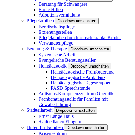
Beratung für Schwangere
Frühe Hilfen
Adoptionsvermittlung
Pflegefamilien
Dropdown umschalten
Bereitschaftspflege
Erziehungsstellen
Pflegefamilien für chronisch kranke Kinder
Verwandtenpflege
Beratung & Therapie
Dropdown umschalten
Systemische Arbeit
Evangelische Beratungsstellen
Heilpädagogik
Dropdown umschalten
Heilpädagogische Frühförderung
Heilpädagogische Ambulanz
Heipädagogische Tagesgruppen
FASD-Sprechstunde
Autismus-Kompetenzzentrum Oberbilk
Fachberatungsstelle für Familien mit
Gewalterfahrung
Stadtteilarbeit
Dropdown umschalten
Ernst-Lange-Haus
Stadtteilladen Flingern
Hilfen für Familien
Dropdown umschalten
Krisenzentrum