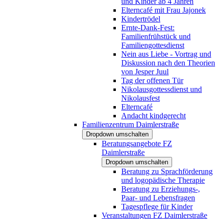
und Kinder ab 4 Jahren
Elterncafé mit Frau Jajonek
Kindertrödel
Ernte-Dank-Fest:
Familienfrühstück und
Familiengottesdienst
Nein aus Liebe - Vortrag und
Diskussion nach den Theorien
von Jesper Juul
Tag der offenen Tür
Nikolausgottessdienst und
Nikolausfest
Elterncafé
Andacht kindgerecht
Familienzentrum Daimlerstraße
Dropdown umschalten
Beratungsangebote FZ
Daimlerstraße
Dropdown umschalten
Beratung zu Sprachförderung
und logopädische Therapie
Beratung zu Erziehungs-,
Paar- und Lebensfragen
Tagespflege für Kinder
Veranstaltungen FZ Daimlerstraße