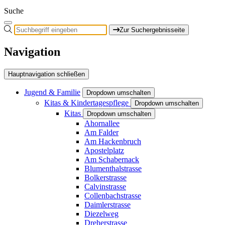
Suche
Zur Suchergebnisseite
Navigation
Hauptnavigation schließen
Jugend & Familie
Dropdown umschalten
Kitas & Kindertagespflege
Dropdown umschalten
Kitas
Dropdown umschalten
Ahornallee
Am Falder
Am Hackenbruch
Apostelplatz
Am Schabernack
Blumenthalstrasse
Bolkerstrasse
Calvinstrasse
Collenbachstrasse
Daimlerstrasse
Diezelweg
Dreherstrasse