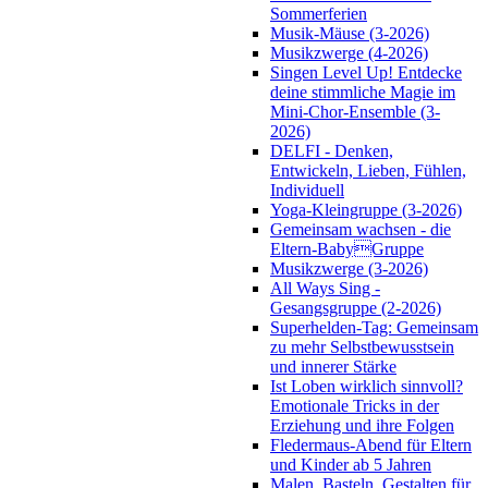
Sommerferien
Musik-Mäuse (3-2026)
Musikzwerge (4-2026)
Singen Level Up! Entdecke
deine stimmliche Magie im
Mini-Chor-Ensemble (3-
2026)
DELFI - Denken,
Entwickeln, Lieben, Fühlen,
Individuell
Yoga-Kleingruppe (3-2026)
Gemeinsam wachsen - die
Eltern-BabyGruppe
Musikzwerge (3-2026)
All Ways Sing -
Gesangsgruppe (2-2026)
Superhelden-Tag: Gemeinsam
zu mehr Selbstbewusstsein
und innerer Stärke
Ist Loben wirklich sinnvoll?
Emotionale Tricks in der
Erziehung und ihre Folgen
Fledermaus-Abend für Eltern
und Kinder ab 5 Jahren
Malen, Basteln, Gestalten für