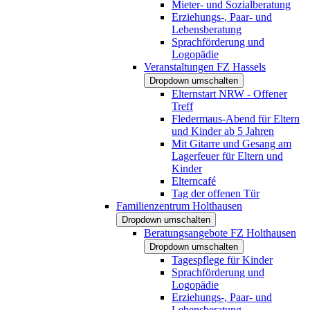
Mieter- und Sozialberatung
Erziehungs-, Paar- und
Lebensberatung
Sprachförderung und
Logopädie
Veranstaltungen FZ Hassels
Dropdown umschalten
Elternstart NRW - Offener
Treff
Fledermaus-Abend für Eltern
und Kinder ab 5 Jahren
Mit Gitarre und Gesang am
Lagerfeuer für Eltern und
Kinder
Elterncafé
Tag der offenen Tür
Familienzentrum Holthausen
Dropdown umschalten
Beratungsangebote FZ Holthausen
Dropdown umschalten
Tagespflege für Kinder
Sprachförderung und
Logopädie
Erziehungs-, Paar- und
Lebensberatung