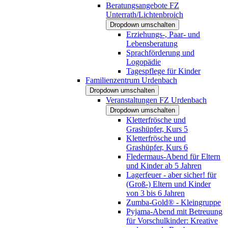
Beratungsangebote FZ
Unterrath/Lichtenbroich
Dropdown umschalten
Erziehungs-, Paar- und
Lebensberatung
Sprachförderung und
Logopädie
Tagespflege für Kinder
Familienzentrum Urdenbach
Dropdown umschalten
Veranstaltungen FZ Urdenbach
Dropdown umschalten
Kletterfrösche und
Grashüpfer, Kurs 5
Kletterfrösche und
Grashüpfer, Kurs 6
Fledermaus-Abend für Eltern
und Kinder ab 5 Jahren
Lagerfeuer - aber sicher! für
(Groß-) Eltern und Kinder
von 3 bis 6 Jahren
Zumba-Gold® - Kleingruppe
Pyjama-Abend mit Betreuung
für Vorschulkinder: Kreative