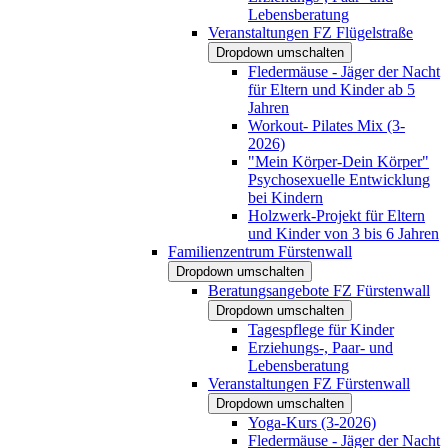
Lebensberatung
Veranstaltungen FZ Flügelstraße
Dropdown umschalten
Fledermäuse - Jäger der Nacht
für Eltern und Kinder ab 5
Jahren
Workout- Pilates Mix (3-
2026)
"Mein Körper-Dein Körper"
Psychosexuelle Entwicklung
bei Kindern
Holzwerk-Projekt für Eltern
und Kinder von 3 bis 6 Jahren
Familienzentrum Fürstenwall
Dropdown umschalten
Beratungsangebote FZ Fürstenwall
Dropdown umschalten
Tagespflege für Kinder
Erziehungs-, Paar- und
Lebensberatung
Veranstaltungen FZ Fürstenwall
Dropdown umschalten
Yoga-Kurs (3-2026)
Fledermäuse - Jäger der Nacht