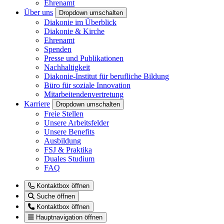
Ehrenamt
Über uns
Dropdown umschalten
Diakonie im Überblick
Diakonie & Kirche
Ehrenamt
Spenden
Presse und Publikationen
Nachhaltigkeit
Diakonie-Institut für berufliche Bildung
Büro für soziale Innovation
Mitarbeitendenvertretung
Karriere
Dropdown umschalten
Freie Stellen
Unsere Arbeitsfelder
Unsere Benefits
Ausbildung
FSJ & Praktika
Duales Studium
FAQ
Kontaktbox öffnen
Suche öffnen
Kontaktbox öffnen
Hauptnavigation öffnen