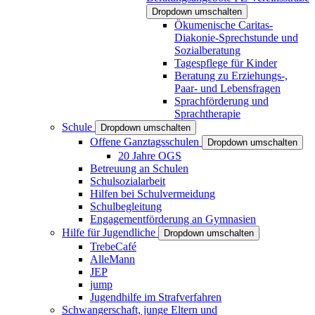
Dropdown umschalten
Ökumenische Caritas-
Diakonie-Sprechstunde und
Sozialberatung
Tagespflege für Kinder
Beratung zu Erziehungs-,
Paar- und Lebensfragen
Sprachförderung und
Sprachtherapie
Schule
Dropdown umschalten
Offene Ganztagsschulen
Dropdown umschalten
20 Jahre OGS
Betreuung an Schulen
Schulsozialarbeit
Hilfen bei Schulvermeidung
Schulbegleitung
Engagementförderung an Gymnasien
Hilfe für Jugendliche
Dropdown umschalten
TrebeCafé
AlleMann
JEP
jump
Jugendhilfe im Strafverfahren
Schwangerschaft, junge Eltern und