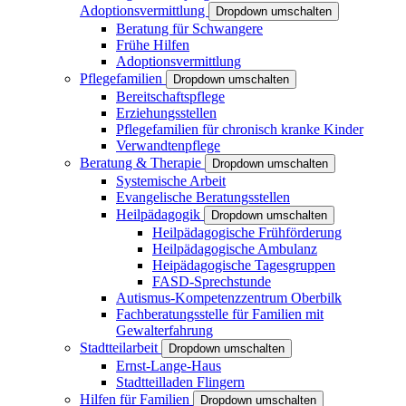
Adoptionsvermittlung
Dropdown umschalten
Beratung für Schwangere
Frühe Hilfen
Adoptionsvermittlung
Pflegefamilien
Dropdown umschalten
Bereitschaftspflege
Erziehungsstellen
Pflegefamilien für chronisch kranke Kinder
Verwandtenpflege
Beratung & Therapie
Dropdown umschalten
Systemische Arbeit
Evangelische Beratungsstellen
Heilpädagogik
Dropdown umschalten
Heilpädagogische Frühförderung
Heilpädagogische Ambulanz
Heipädagogische Tagesgruppen
FASD-Sprechstunde
Autismus-Kompetenzzentrum Oberbilk
Fachberatungsstelle für Familien mit
Gewalterfahrung
Stadtteilarbeit
Dropdown umschalten
Ernst-Lange-Haus
Stadtteilladen Flingern
Hilfen für Familien
Dropdown umschalten