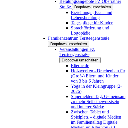
Beratungsangebote FZ Oberrather
Straße
Dropdown umschalten
Erziehungs-, Paar- und
Lebensberatung
Tagespflege für Kinder
Sprachförderung und
Logopädie
Familienzentrum Tersteegenstraße
Dropdown umschalten
Veranstaltungen FZ
Tersteegenstraße
Dropdown umschalten
Elterncafé
Holzwerken - Drachenbau für
(Groß-) Eltern und Kinder
von 3 bis 6 Jahren
Yoga in der Kleingruppe (2-
2026)
Superhelden-Tag: Gemeinsam
zu mehr Selbstbewusstsein
und innerer Stärke
Zwischen Tablet und
Spielplatz – digitale Medien
im Familienalltag Digitale
Medien im Alter von 0–6