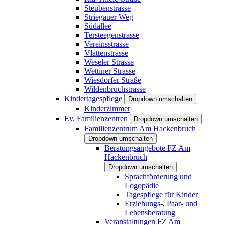
Steubenstrasse
Striegauer Weg
Südallee
Tersteegenstrasse
Vereinsstrasse
Vlattenstrasse
Weseler Strasse
Wettiner Strasse
Wiesdorfer Straße
Wildenbruchstrasse
Kindertagespflege
Dropdown umschalten
Kinderzimmer
Ev. Familienzentren
Dropdown umschalten
Familienzentrum Am Hackenbruch
Dropdown umschalten
Beratungsangebote FZ Am
Hackenbruch
Dropdown umschalten
Sprachförderung und
Logopädie
Tagespflege für Kinder
Erziehungs-, Paar- und
Lebensberatung
Veranstaltungen FZ Am