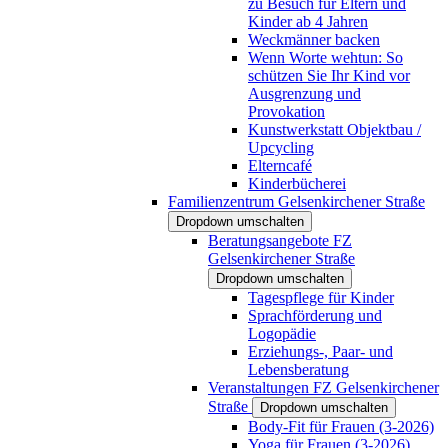
zu Besuch für Eltern und
Kinder ab 4 Jahren
Weckmänner backen
Wenn Worte wehtun: So
schützen Sie Ihr Kind vor
Ausgrenzung und
Provokation
Kunstwerkstatt Objektbau /
Upcycling
Elterncafé
Kinderbücherei
Familienzentrum Gelsenkirchener Straße
Dropdown umschalten
Beratungsangebote FZ
Gelsenkirchener Straße
Dropdown umschalten
Tagespflege für Kinder
Sprachförderung und
Logopädie
Erziehungs-, Paar- und
Lebensberatung
Veranstaltungen FZ Gelsenkirchener
Straße
Dropdown umschalten
Body-Fit für Frauen (3-2026)
Yoga für Frauen (3-2026)