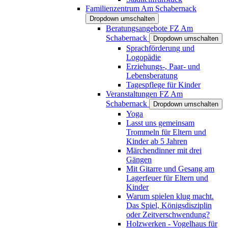
Familienzentrum Am Schabernack
Dropdown umschalten
Beratungsangebote FZ Am
Schabernack
Dropdown umschalten
Sprachförderung und
Logopädie
Erziehungs-, Paar- und
Lebensberatung
Tagespflege für Kinder
Veranstaltungen FZ Am
Schabernack
Dropdown umschalten
Yoga
Lasst uns gemeinsam
Trommeln für Eltern und
Kinder ab 5 Jahren
Märchendinner mit drei
Gängen
Mit Gitarre und Gesang am
Lagerfeuer für Eltern und
Kinder
Warum spielen klug macht.
Das Spiel, Königsdisziplin
oder Zeitverschwendung?
Holzwerken - Vogelhaus für