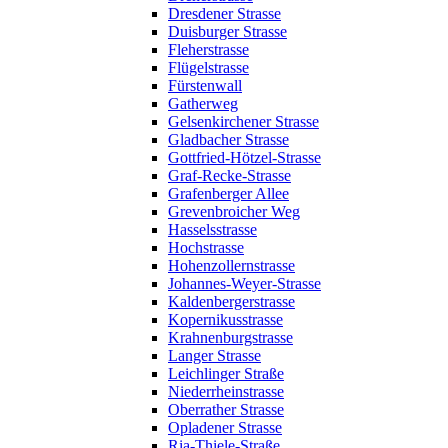
Dresdener Strasse
Duisburger Strasse
Fleherstrasse
Flügelstrasse
Fürstenwall
Gatherweg
Gelsenkirchener Strasse
Gladbacher Strasse
Gottfried-Hötzel-Strasse
Graf-Recke-Strasse
Grafenberger Allee
Grevenbroicher Weg
Hasselsstrasse
Hochstrasse
Hohenzollernstrasse
Johannes-Weyer-Strasse
Kaldenbergerstrasse
Kopernikusstrasse
Krahnenburgstrasse
Langer Strasse
Leichlinger Straße
Niederrheinstrasse
Oberrather Strasse
Opladener Strasse
Ria-Thiele-Straße