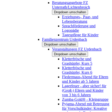
Beratungsangebote FZ
Unterrath/Lichtenbroich
Dropdown umschalten
Erziehungs-, Paar- und
Lebensberatung
Sprachförderung und
Logopädie
Tagespflege für Kinder
Familienzentrum Urdenbach
Dropdown umschalten
Veranstaltungen FZ Urdenbach
Dropdown umschalten
Kletterfrösche und
Grashüpfer, Kurs 5
Kletterfrösche und
Grashüpfer, Kurs 6
Fledermaus-Abend für Eltern
und Kinder ab 5 Jahren
Lagerfeuer - aber sicher! für
(Groß-) Eltern und Kinder
von 3 bis 6 Jahren
Zumba-Gold® - Kleingruppe
Pyjama-Abend mit Betreuung
für Vorschulkinder: Kreative