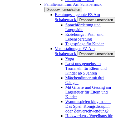
Familienzentrum Am Schabernack
Dropdown umschalten
Beratungsangebote FZ Am
Schabernack
Dropdown umschalten
Sprachförderung und
Logopädie
Erziehungs-, Paar- und
Lebensberatung
Tagespflege für Kinder
Veranstaltungen FZ Am
Schabernack
Dropdown umschalten
Yoga
Lasst uns gemeinsam
Trommeln für Eltern und
Kinder ab 5 Jahren
Märchendinner mit drei
Gängen
Mit Gitarre und Gesang am
Lagerfeuer für Eltern und
Kinder
Warum spielen klug macht.
Das Spiel, Königsdisziplin
oder Zeitverschwendung?
Holzwerken - Vogelhaus für