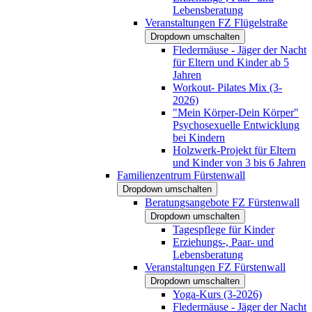
Lebensberatung
Veranstaltungen FZ Flügelstraße
Dropdown umschalten
Fledermäuse - Jäger der Nacht
für Eltern und Kinder ab 5
Jahren
Workout- Pilates Mix (3-
2026)
"Mein Körper-Dein Körper"
Psychosexuelle Entwicklung
bei Kindern
Holzwerk-Projekt für Eltern
und Kinder von 3 bis 6 Jahren
Familienzentrum Fürstenwall
Dropdown umschalten
Beratungsangebote FZ Fürstenwall
Dropdown umschalten
Tagespflege für Kinder
Erziehungs-, Paar- und
Lebensberatung
Veranstaltungen FZ Fürstenwall
Dropdown umschalten
Yoga-Kurs (3-2026)
Fledermäuse - Jäger der Nacht