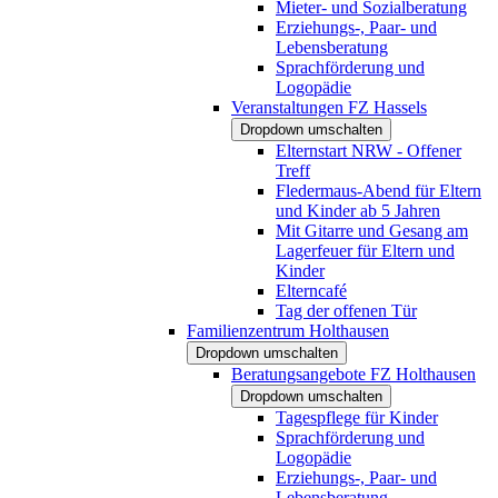
Mieter- und Sozialberatung
Erziehungs-, Paar- und
Lebensberatung
Sprachförderung und
Logopädie
Veranstaltungen FZ Hassels
Dropdown umschalten
Elternstart NRW - Offener
Treff
Fledermaus-Abend für Eltern
und Kinder ab 5 Jahren
Mit Gitarre und Gesang am
Lagerfeuer für Eltern und
Kinder
Elterncafé
Tag der offenen Tür
Familienzentrum Holthausen
Dropdown umschalten
Beratungsangebote FZ Holthausen
Dropdown umschalten
Tagespflege für Kinder
Sprachförderung und
Logopädie
Erziehungs-, Paar- und
Lebensberatung