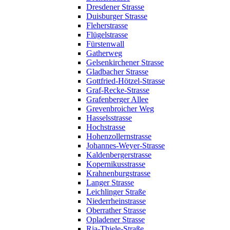
Dresdener Strasse
Duisburger Strasse
Fleherstrasse
Flügelstrasse
Fürstenwall
Gatherweg
Gelsenkirchener Strasse
Gladbacher Strasse
Gottfried-Hötzel-Strasse
Graf-Recke-Strasse
Grafenberger Allee
Grevenbroicher Weg
Hasselsstrasse
Hochstrasse
Hohenzollernstrasse
Johannes-Weyer-Strasse
Kaldenbergerstrasse
Kopernikusstrasse
Krahnenburgstrasse
Langer Strasse
Leichlinger Straße
Niederrheinstrasse
Oberrather Strasse
Opladener Strasse
Ria-Thiele-Straße