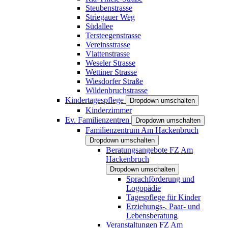
Steubenstrasse
Striegauer Weg
Südallee
Tersteegenstrasse
Vereinsstrasse
Vlattenstrasse
Weseler Strasse
Wettiner Strasse
Wiesdorfer Straße
Wildenbruchstrasse
Kindertagespflege
Dropdown umschalten
Kinderzimmer
Ev. Familienzentren
Dropdown umschalten
Familienzentrum Am Hackenbruch
Dropdown umschalten
Beratungsangebote FZ Am
Hackenbruch
Dropdown umschalten
Sprachförderung und
Logopädie
Tagespflege für Kinder
Erziehungs-, Paar- und
Lebensberatung
Veranstaltungen FZ Am