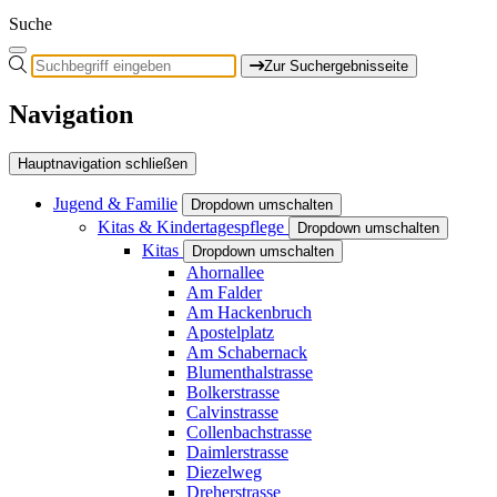
Suche
Zur Suchergebnisseite
Navigation
Hauptnavigation schließen
Jugend & Familie
Dropdown umschalten
Kitas & Kindertagespflege
Dropdown umschalten
Kitas
Dropdown umschalten
Ahornallee
Am Falder
Am Hackenbruch
Apostelplatz
Am Schabernack
Blumenthalstrasse
Bolkerstrasse
Calvinstrasse
Collenbachstrasse
Daimlerstrasse
Diezelweg
Dreherstrasse