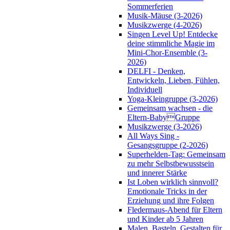
Sommerferien
Musik-Mäuse (3-2026)
Musikzwerge (4-2026)
Singen Level Up! Entdecke
deine stimmliche Magie im
Mini-Chor-Ensemble (3-
2026)
DELFI - Denken,
Entwickeln, Lieben, Fühlen,
Individuell
Yoga-Kleingruppe (3-2026)
Gemeinsam wachsen - die
Eltern-BabyGruppe
Musikzwerge (3-2026)
All Ways Sing -
Gesangsgruppe (2-2026)
Superhelden-Tag: Gemeinsam
zu mehr Selbstbewusstsein
und innerer Stärke
Ist Loben wirklich sinnvoll?
Emotionale Tricks in der
Erziehung und ihre Folgen
Fledermaus-Abend für Eltern
und Kinder ab 5 Jahren
Malen, Basteln, Gestalten für