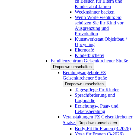
zu Besuch für Eltern und
Kinder ab 4 Jahren
Weckmänner backen
Wenn Worte wehtun: So
schützen Sie Ihr Kind vor
Ausgrenzung und
Provokation
Kunstwerkstatt Objektbau /
Upcycling
Elterncafé
Kinderbücherei
Familienzentrum Gelsenkirchener Straße
Dropdown umschalten
Beratungsangebote FZ
Gelsenkirchener Straße
Dropdown umschalten
Tagespflege für Kinder
Sprachförderung und
Logopädie
Erziehungs-, Paar- und
Lebensberatung
Veranstaltungen FZ Gelsenkirchener
Straße
Dropdown umschalten
Body-Fit für Frauen (3-2026)
Yoga für Frauen (3-2026)