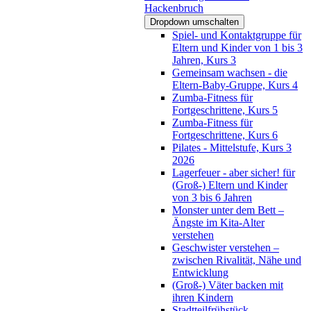
Hackenbruch
Dropdown umschalten
Spiel- und Kontaktgruppe für
Eltern und Kinder von 1 bis 3
Jahren, Kurs 3
Gemeinsam wachsen - die
Eltern-Baby-Gruppe, Kurs 4
Zumba-Fitness für
Fortgeschrittene, Kurs 5
Zumba-Fitness für
Fortgeschrittene, Kurs 6
Pilates - Mittelstufe, Kurs 3
2026
Lagerfeuer - aber sicher! für
(Groß-) Eltern und Kinder
von 3 bis 6 Jahren
Monster unter dem Bett –
Ängste im Kita-Alter
verstehen
Geschwister verstehen –
zwischen Rivalität, Nähe und
Entwicklung
(Groß-) Väter backen mit
ihren Kindern
Stadtteilfrühstück