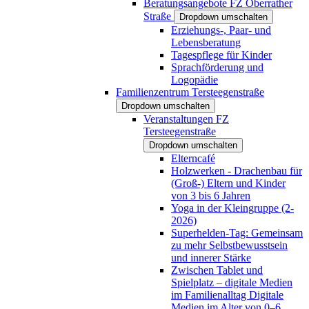
Beratungsangebote FZ Oberrather
Straße
Dropdown umschalten
Erziehungs-, Paar- und
Lebensberatung
Tagespflege für Kinder
Sprachförderung und
Logopädie
Familienzentrum Tersteegenstraße
Dropdown umschalten
Veranstaltungen FZ
Tersteegenstraße
Dropdown umschalten
Elterncafé
Holzwerken - Drachenbau für
(Groß-) Eltern und Kinder
von 3 bis 6 Jahren
Yoga in der Kleingruppe (2-
2026)
Superhelden-Tag: Gemeinsam
zu mehr Selbstbewusstsein
und innerer Stärke
Zwischen Tablet und
Spielplatz – digitale Medien
im Familienalltag Digitale
Medien im Alter von 0–6