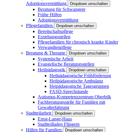
Adoptionsvermittlung
Dropdown umschalten
Beratung für Schwangere
Frühe Hilfen
Adoptionsvermittlung
Pflegefamilien
Dropdown umschalten
Bereitschaftspflege
Erziehungsstellen
Pflegefamilien für chronisch kranke Kinder
Verwandtenpflege
Beratung & Therapie
Dropdown umschalten
Systemische Arbeit
Evangelische Beratungsstellen
Heilpädagogik
Dropdown umschalten
Heilpädagogische Frühförderung
Heilpädagogische Ambulanz
Heipädagogische Tagesgruppen
FASD-Sprechstunde
Autismus-Kompetenzzentrum Oberbilk
Fachberatungsstelle für Familien mit
Gewalterfahrung
Stadtteilarbeit
Dropdown umschalten
Ernst-Lange-Haus
Stadtteilladen Flingern
Hilfen für Familien
Dropdown umschalten