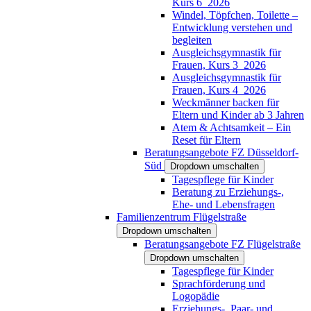
Kurs 6_2026
Windel, Töpfchen, Toilette –
Entwicklung verstehen und
begleiten
Ausgleichsgymnastik für
Frauen, Kurs 3_2026
Ausgleichsgymnastik für
Frauen, Kurs 4_2026
Weckmänner backen für
Eltern und Kinder ab 3 Jahren
Atem & Achtsamkeit – Ein
Reset für Eltern
Beratungsangebote FZ Düsseldorf-
Süd
Dropdown umschalten
Tagespflege für Kinder
Beratung zu Erziehungs-,
Ehe- und Lebensfragen
Familienzentrum Flügelstraße
Dropdown umschalten
Beratungsangebote FZ Flügelstraße
Dropdown umschalten
Tagespflege für Kinder
Sprachförderung und
Logopädie
Erziehungs-, Paar- und