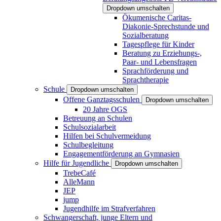
Dropdown umschalten
Ökumenische Caritas-
Diakonie-Sprechstunde und
Sozialberatung
Tagespflege für Kinder
Beratung zu Erziehungs-,
Paar- und Lebensfragen
Sprachförderung und
Sprachtherapie
Schule
Dropdown umschalten
Offene Ganztagsschulen
Dropdown umschalten
20 Jahre OGS
Betreuung an Schulen
Schulsozialarbeit
Hilfen bei Schulvermeidung
Schulbegleitung
Engagementförderung an Gymnasien
Hilfe für Jugendliche
Dropdown umschalten
TrebeCafé
AlleMann
JEP
jump
Jugendhilfe im Strafverfahren
Schwangerschaft, junge Eltern und