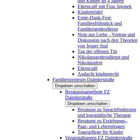
und Kinder ab 4 Jahren
Elterncafé mit Frau Jajonek
Kindertrödel
Ernte-Dank-Fest:
Familienfrühstück und
Familiengottesdienst
Nein aus Liebe - Vortrag und
Diskussion nach den Theorien
von Jesper Juul
Tag der offenen Tür
Nikolausgottessdienst und
Nikolausfest
Elterncafé
Andacht kindgerecht
Familienzentrum Daimlerstraße
Dropdown umschalten
Beratungsangebote FZ
Daimlerstraße
Dropdown umschalten
Beratung zu Sprachförderung
und logopädische Therapie
Beratung zu Erziehungs-,
Paar- und Lebensfragen
Tagespflege für Kinder
Veranstaltungen FZ Daimlerstraße