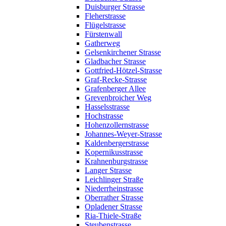
Duisburger Strasse
Fleherstrasse
Flügelstrasse
Fürstenwall
Gatherweg
Gelsenkirchener Strasse
Gladbacher Strasse
Gottfried-Hötzel-Strasse
Graf-Recke-Strasse
Grafenberger Allee
Grevenbroicher Weg
Hasselsstrasse
Hochstrasse
Hohenzollernstrasse
Johannes-Weyer-Strasse
Kaldenbergerstrasse
Kopernikusstrasse
Krahnenburgstrasse
Langer Strasse
Leichlinger Straße
Niederrheinstrasse
Oberrather Strasse
Opladener Strasse
Ria-Thiele-Straße
Steubenstrasse