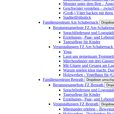
Monster unter dem Bett – Ängst
Geschwister verstehen – zwisc
(Groß-) Väter backen mit ihren
Stadtteilfrühstück
Familienzentrum Am Schabernack
Dropdow
Beratungsangebote FZ Am Schabern
Sprachförderung und Logopädi
Erziehungs-, Paar- und Lebens
Tagespflege für Kinder
Veranstaltungen FZ Am Schabernack
Yoga
Lasst uns gemeinsam Trommeln 
Märchendinner mit drei Gänge
Mit Gitarre und Gesang am Lage
Warum spielen klug macht. Das
Holzwerken - Vogelhaus für (Gr
Familienzentrum Benrath
Dropdown umschal
Beratungsangebote FZ Benrath
Drop
Sprachförderung und Logopädi
Tagespflege für Kinder
Erziehungs-, Paar- und Lebens
Veranstaltungen FZ Benrath
Dropdow
Miteinander erleben – Bewegung
Holzwerken - Drachenbau für (G