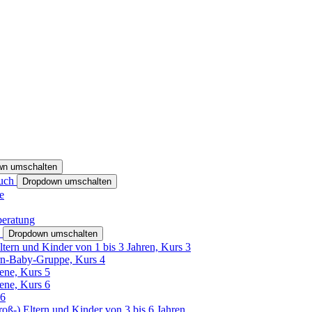
wn umschalten
ruch
Dropdown umschalten
e
beratung
h
Dropdown umschalten
ltern und Kinder von 1 bis 3 Jahren, Kurs 3
rn-Baby-Gruppe, Kurs 4
tene, Kurs 5
tene, Kurs 6
26
Groß-) Eltern und Kinder von 3 bis 6 Jahren