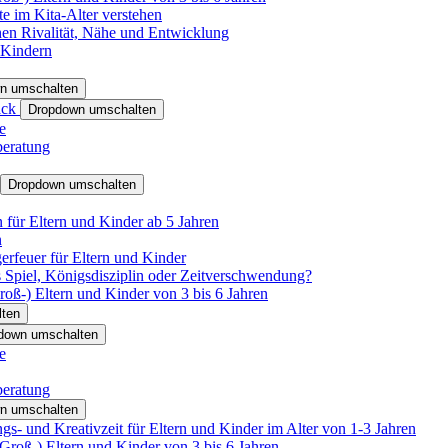
e im Kita-Alter verstehen
hen Rivalität, Nähe und Entwicklung
 Kindern
n umschalten
ack
Dropdown umschalten
e
beratung
Dropdown umschalten
für Eltern und Kinder ab 5 Jahren
n
rfeuer für Eltern und Kinder
 Spiel, Königsdisziplin oder Zeitverschwendung?
oß-) Eltern und Kinder von 3 bis 6 Jahren
ten
down umschalten
e
beratung
n umschalten
s- und Kreativzeit für Eltern und Kinder im Alter von 1-3 Jahren
roß-) Eltern und Kinder von 3 bis 6 Jahren