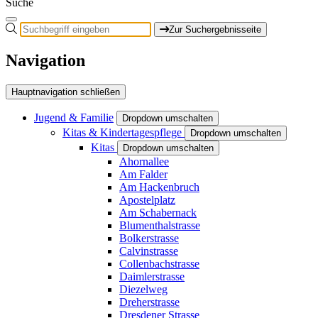
Suche
Zur Suchergebnisseite
Navigation
Hauptnavigation schließen
Jugend & Familie
Dropdown umschalten
Kitas & Kindertagespflege
Dropdown umschalten
Kitas
Dropdown umschalten
Ahornallee
Am Falder
Am Hackenbruch
Apostelplatz
Am Schabernack
Blumenthalstrasse
Bolkerstrasse
Calvinstrasse
Collenbachstrasse
Daimlerstrasse
Diezelweg
Dreherstrasse
Dresdener Strasse