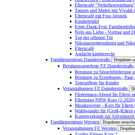
Elterncafé "Verkehrserziehung"
Tanzen und Malen mit Vivaldi in
Elterncafé mit Frau Jajonek
Kindertrödel
Ernte-Dank-Fest: Familienfrühs
Nein aus Liebe - Vortrag und D
Tag der offenen Tür
Nikolausgottessdienst und Niko
Elterncafé
Andacht kindgerecht
Familienzentrum Daimlerstraße
Dropdown u
Beratungsangebote FZ Daimlerstraße
Beratung zu Sprachförderung u
Beratung zu Erziehungs-, Paar
Tagespflege für Kinder
Veranstaltungen FZ Daimlerstraße
D
Fledermaus-Abend für Eltern u
Elternstart NRW Kurs (2-2026)
Musikzwerge - Kurs für Eltern 
Waldwunder für (Groß-)Eltern 
Kunstwerkstatt zur Adventszeit 
Familienzentrum Wersten
Dropdown umscha
Veranstaltungen FZ Wersten
Dropdow
Zumba-Fitness Kurs 2