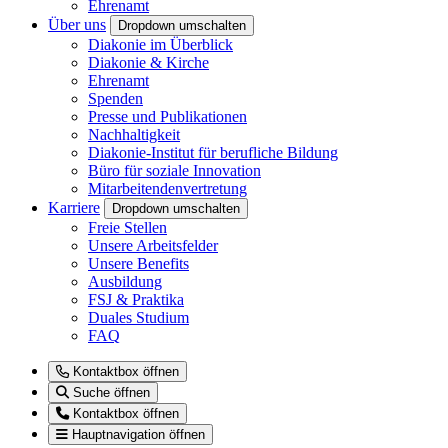
Ehrenamt
Über uns
Dropdown umschalten
Diakonie im Überblick
Diakonie & Kirche
Ehrenamt
Spenden
Presse und Publikationen
Nachhaltigkeit
Diakonie-Institut für berufliche Bildung
Büro für soziale Innovation
Mitarbeitendenvertretung
Karriere
Dropdown umschalten
Freie Stellen
Unsere Arbeitsfelder
Unsere Benefits
Ausbildung
FSJ & Praktika
Duales Studium
FAQ
Kontaktbox öffnen
Suche öffnen
Kontaktbox öffnen
Hauptnavigation öffnen