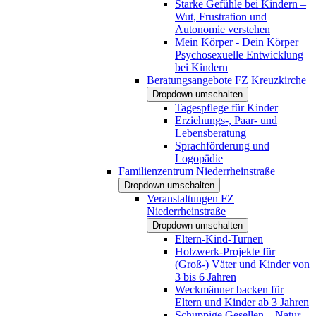
Starke Gefühle bei Kindern –
Wut, Frustration und
Autonomie verstehen
Mein Körper - Dein Körper
Psychosexuelle Entwicklung
bei Kindern
Beratungsangebote FZ Kreuzkirche
Dropdown umschalten
Tagespflege für Kinder
Erziehungs-, Paar- und
Lebensberatung
Sprachförderung und
Logopädie
Familienzentrum Niederrheinstraße
Dropdown umschalten
Veranstaltungen FZ
Niederrheinstraße
Dropdown umschalten
Eltern-Kind-Turnen
Holzwerk-Projekte für
(Groß-) Väter und Kinder von
3 bis 6 Jahren
Weckmänner backen für
Eltern und Kinder ab 3 Jahren
Schuppige Gesellen – Natur