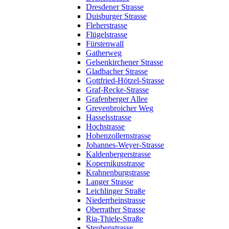
Dresdener Strasse
Duisburger Strasse
Fleherstrasse
Flügelstrasse
Fürstenwall
Gatherweg
Gelsenkirchener Strasse
Gladbacher Strasse
Gottfried-Hötzel-Strasse
Graf-Recke-Strasse
Grafenberger Allee
Grevenbroicher Weg
Hasselsstrasse
Hochstrasse
Hohenzollernstrasse
Johannes-Weyer-Strasse
Kaldenbergerstrasse
Kopernikusstrasse
Krahnenburgstrasse
Langer Strasse
Leichlinger Straße
Niederrheinstrasse
Oberrather Strasse
Ria-Thiele-Straße
Steubenstrasse