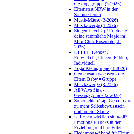
Gesangsgruppe (3-2026)
Elternstart NRW in den
Sommerferien
Musik-Mäuse (3-2026)
Musikzwerge (4-2026)
Singen Level Up! Entdecke
deine stimmliche Magie im
Mini-Chor-Ensemble (3-
2026)
DELFI - Denken,
Entwickeln, Lieben, Fühlen,
Individuell
Yoga-Kleingruppe (3-2026)
Gemeinsam wachsen - die
Eltern-BabyGruppe
Musikzwerge (3-2026)
All Ways Sing -
Gesangsgruppe (2-2026)
Superhelden-Tag: Gemeinsam
zu mehr Selbstbewusstsein
und innerer Stärke
Ist Loben wirklich sinnvoll?
Emotionale Tricks in der
Erziehung und ihre Folgen
Fledermaus-Abend für Eltern