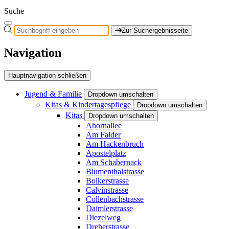
Suche
Zur Suchergebnisseite
Navigation
Hauptnavigation schließen
Jugend & Familie
Dropdown umschalten
Kitas & Kindertagespflege
Dropdown umschalten
Kitas
Dropdown umschalten
Ahornallee
Am Falder
Am Hackenbruch
Apostelplatz
Am Schabernack
Blumenthalstrasse
Bolkerstrasse
Calvinstrasse
Collenbachstrasse
Daimlerstrasse
Diezelweg
Dreherstrasse