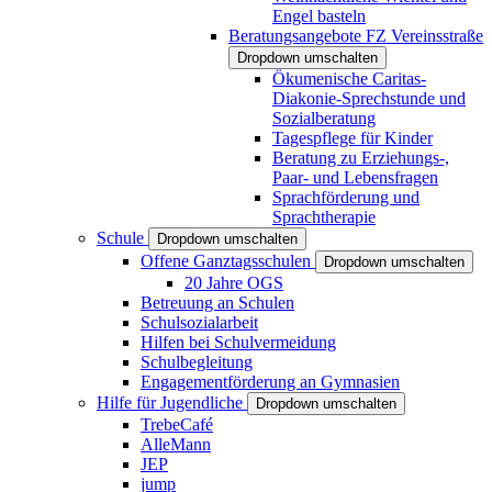
Engel basteln
Beratungsangebote FZ Vereinsstraße
Dropdown umschalten
Ökumenische Caritas-
Diakonie-Sprechstunde und
Sozialberatung
Tagespflege für Kinder
Beratung zu Erziehungs-,
Paar- und Lebensfragen
Sprachförderung und
Sprachtherapie
Schule
Dropdown umschalten
Offene Ganztagsschulen
Dropdown umschalten
20 Jahre OGS
Betreuung an Schulen
Schulsozialarbeit
Hilfen bei Schulvermeidung
Schulbegleitung
Engagementförderung an Gymnasien
Hilfe für Jugendliche
Dropdown umschalten
TrebeCafé
AlleMann
JEP
jump