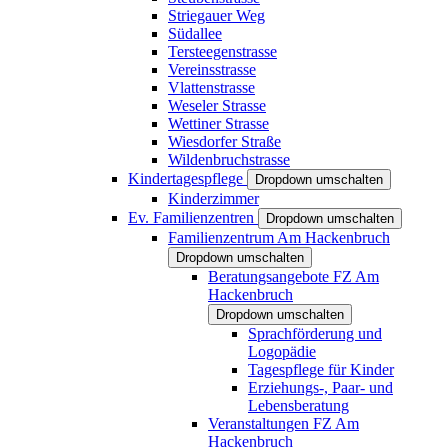
Striegauer Weg
Südallee
Tersteegenstrasse
Vereinsstrasse
Vlattenstrasse
Weseler Strasse
Wettiner Strasse
Wiesdorfer Straße
Wildenbruchstrasse
Kindertagespflege
Dropdown umschalten
Kinderzimmer
Ev. Familienzentren
Dropdown umschalten
Familienzentrum Am Hackenbruch
Dropdown umschalten
Beratungsangebote FZ Am
Hackenbruch
Dropdown umschalten
Sprachförderung und
Logopädie
Tagespflege für Kinder
Erziehungs-, Paar- und
Lebensberatung
Veranstaltungen FZ Am
Hackenbruch