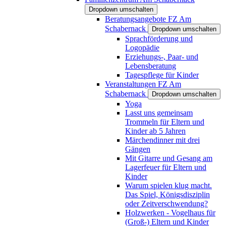
Dropdown umschalten
Beratungsangebote FZ Am
Schabernack
Dropdown umschalten
Sprachförderung und
Logopädie
Erziehungs-, Paar- und
Lebensberatung
Tagespflege für Kinder
Veranstaltungen FZ Am
Schabernack
Dropdown umschalten
Yoga
Lasst uns gemeinsam
Trommeln für Eltern und
Kinder ab 5 Jahren
Märchendinner mit drei
Gängen
Mit Gitarre und Gesang am
Lagerfeuer für Eltern und
Kinder
Warum spielen klug macht.
Das Spiel, Königsdisziplin
oder Zeitverschwendung?
Holzwerken - Vogelhaus für
(Groß-) Eltern und Kinder