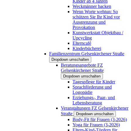
Kinder ab 4 Jahren
Weckmänner backen
Wenn Worte wehtun: So
schützen Sie Ihr Kind vor
Ausgrenzung und
Provokation
Kunstwerkstatt Objektbau /
Upcycling
Elterncafé
Kinderbücherei
Familienzentrum Gelsenkirchener Straße
Dropdown umschalten
Beratungsangebote FZ
Gelsenkirchener Straße
Dropdown umschalten
Tagespflege für Kinder
Sprachförderung und
Logopädie
Erziehungs-, Paar- und
Lebensberatung
Veranstaltungen FZ Gelsenkirchener
Straße
Dropdown umschalten
Body-Fit für Frauen (3-2026)
Yoga für Frauen (3-2026)
Eltern-Kind-Töpfern für