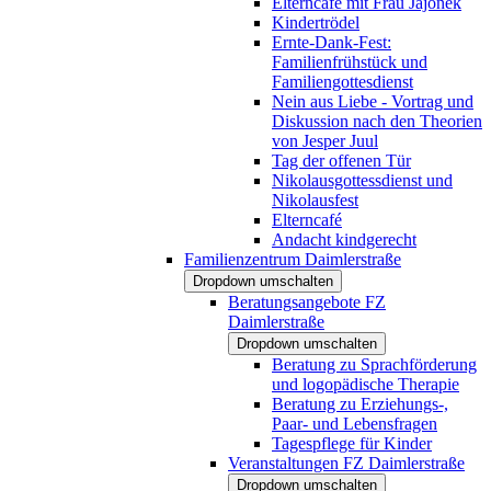
Elterncafé mit Frau Jajonek
Kindertrödel
Ernte-Dank-Fest:
Familienfrühstück und
Familiengottesdienst
Nein aus Liebe - Vortrag und
Diskussion nach den Theorien
von Jesper Juul
Tag der offenen Tür
Nikolausgottessdienst und
Nikolausfest
Elterncafé
Andacht kindgerecht
Familienzentrum Daimlerstraße
Dropdown umschalten
Beratungsangebote FZ
Daimlerstraße
Dropdown umschalten
Beratung zu Sprachförderung
und logopädische Therapie
Beratung zu Erziehungs-,
Paar- und Lebensfragen
Tagespflege für Kinder
Veranstaltungen FZ Daimlerstraße
Dropdown umschalten