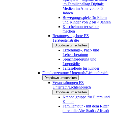
im Familienalltag Digitale
Medien im Alter von 0–6
Jahren
Bewegungsspiele für Eltern
und Kinder von 2 bis 4 Jahren
Kuschelmonster selber
machen
Beratungsangebote FZ
Tersteegenstraße
Dropdown umschalten
Erziehungs-, Paar- und
Lebensberatung
Sprachförderung und
Logopädie
Tagespflege für Kinder
Familienzentrum Unterrath/Lichtenbroich
Dropdown umschalten
Veranstaltungen FZ
Unterrath/Lichtenbroich
Dropdown umschalten
Krabbelgruppe für Eltern und
Kinder
Familientour - mit dem Ritter
durch die Alte Stadt / Altstadt