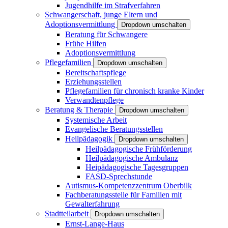
Jugendhilfe im Strafverfahren
Schwangerschaft, junge Eltern und
Adoptionsvermittlung
Dropdown umschalten
Beratung für Schwangere
Frühe Hilfen
Adoptionsvermittlung
Pflegefamilien
Dropdown umschalten
Bereitschaftspflege
Erziehungsstellen
Pflegefamilien für chronisch kranke Kinder
Verwandtenpflege
Beratung & Therapie
Dropdown umschalten
Systemische Arbeit
Evangelische Beratungsstellen
Heilpädagogik
Dropdown umschalten
Heilpädagogische Frühförderung
Heilpädagogische Ambulanz
Heipädagogische Tagesgruppen
FASD-Sprechstunde
Autismus-Kompetenzzentrum Oberbilk
Fachberatungsstelle für Familien mit
Gewalterfahrung
Stadtteilarbeit
Dropdown umschalten
Ernst-Lange-Haus