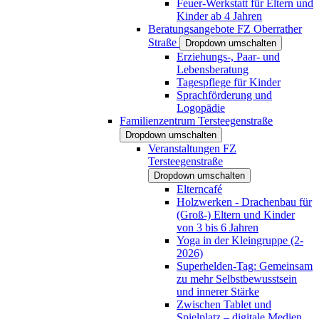
Feuer-Werkstatt für Eltern und
Kinder ab 4 Jahren
Beratungsangebote FZ Oberrather
Straße
Dropdown umschalten
Erziehungs-, Paar- und
Lebensberatung
Tagespflege für Kinder
Sprachförderung und
Logopädie
Familienzentrum Tersteegenstraße
Dropdown umschalten
Veranstaltungen FZ
Tersteegenstraße
Dropdown umschalten
Elterncafé
Holzwerken - Drachenbau für
(Groß-) Eltern und Kinder
von 3 bis 6 Jahren
Yoga in der Kleingruppe (2-
2026)
Superhelden-Tag: Gemeinsam
zu mehr Selbstbewusstsein
und innerer Stärke
Zwischen Tablet und
Spielplatz – digitale Medien