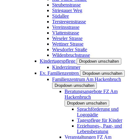
Steubenstrasse
Striegauer Weg
Südallee
Tersteegenstrasse
Vereinsstrasse
Vlattenstrasse
Weseler Strasse
Wettiner Strasse
Wiesdorfer Straße
Wildenbruchstrasse
Kindertagespflege
Dropdown umschalten
Kinderzimmer
Ev. Familienzentren
Dropdown umschalten
Familienzentrum Am Hackenbruch
Dropdown umschalten
Beratungsangebote FZ Am
Hackenbruch
Dropdown umschalten
Sprachförderung und
Logopädie
Tagespflege für Kinder
Erziehungs-, Paar- und
Lebensberatung
Veranstaltungen FZ Am