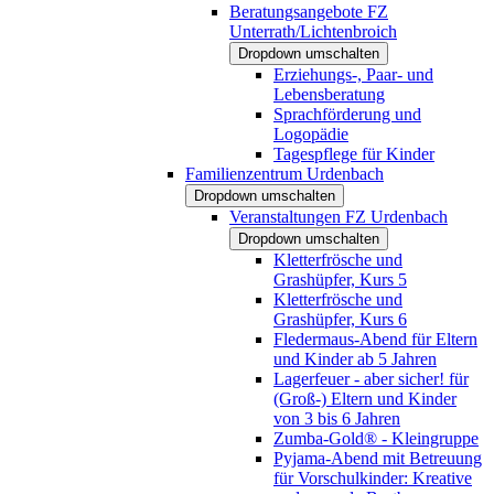
Beratungsangebote FZ
Unterrath/Lichtenbroich
Dropdown umschalten
Erziehungs-, Paar- und
Lebensberatung
Sprachförderung und
Logopädie
Tagespflege für Kinder
Familienzentrum Urdenbach
Dropdown umschalten
Veranstaltungen FZ Urdenbach
Dropdown umschalten
Kletterfrösche und
Grashüpfer, Kurs 5
Kletterfrösche und
Grashüpfer, Kurs 6
Fledermaus-Abend für Eltern
und Kinder ab 5 Jahren
Lagerfeuer - aber sicher! für
(Groß-) Eltern und Kinder
von 3 bis 6 Jahren
Zumba-Gold® - Kleingruppe
Pyjama-Abend mit Betreuung
für Vorschulkinder: Kreative