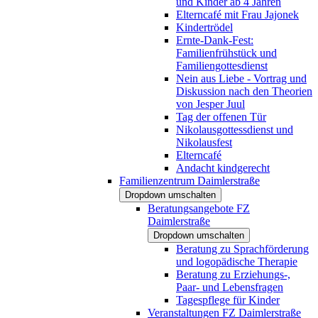
und Kinder ab 4 Jahren
Elterncafé mit Frau Jajonek
Kindertrödel
Ernte-Dank-Fest:
Familienfrühstück und
Familiengottesdienst
Nein aus Liebe - Vortrag und
Diskussion nach den Theorien
von Jesper Juul
Tag der offenen Tür
Nikolausgottessdienst und
Nikolausfest
Elterncafé
Andacht kindgerecht
Familienzentrum Daimlerstraße
Dropdown umschalten
Beratungsangebote FZ
Daimlerstraße
Dropdown umschalten
Beratung zu Sprachförderung
und logopädische Therapie
Beratung zu Erziehungs-,
Paar- und Lebensfragen
Tagespflege für Kinder
Veranstaltungen FZ Daimlerstraße