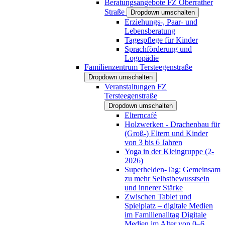
Beratungsangebote FZ Oberrather
Straße
Dropdown umschalten
Erziehungs-, Paar- und
Lebensberatung
Tagespflege für Kinder
Sprachförderung und
Logopädie
Familienzentrum Tersteegenstraße
Dropdown umschalten
Veranstaltungen FZ
Tersteegenstraße
Dropdown umschalten
Elterncafé
Holzwerken - Drachenbau für
(Groß-) Eltern und Kinder
von 3 bis 6 Jahren
Yoga in der Kleingruppe (2-
2026)
Superhelden-Tag: Gemeinsam
zu mehr Selbstbewusstsein
und innerer Stärke
Zwischen Tablet und
Spielplatz – digitale Medien
im Familienalltag Digitale
Medien im Alter von 0–6