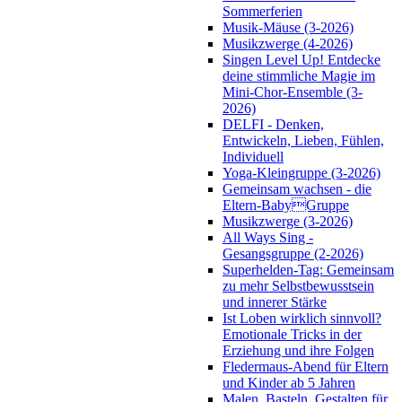
Sommerferien
Musik-Mäuse (3-2026)
Musikzwerge (4-2026)
Singen Level Up! Entdecke
deine stimmliche Magie im
Mini-Chor-Ensemble (3-
2026)
DELFI - Denken,
Entwickeln, Lieben, Fühlen,
Individuell
Yoga-Kleingruppe (3-2026)
Gemeinsam wachsen - die
Eltern-BabyGruppe
Musikzwerge (3-2026)
All Ways Sing -
Gesangsgruppe (2-2026)
Superhelden-Tag: Gemeinsam
zu mehr Selbstbewusstsein
und innerer Stärke
Ist Loben wirklich sinnvoll?
Emotionale Tricks in der
Erziehung und ihre Folgen
Fledermaus-Abend für Eltern
und Kinder ab 5 Jahren
Malen, Basteln, Gestalten für