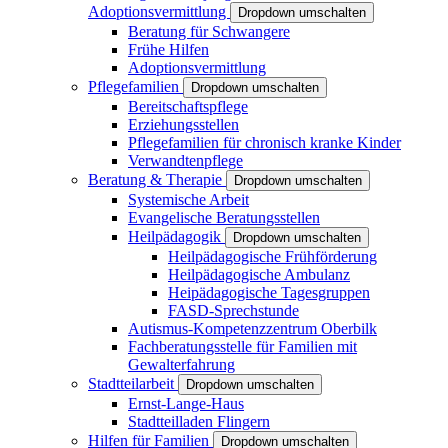
Adoptionsvermittlung
Dropdown umschalten
Beratung für Schwangere
Frühe Hilfen
Adoptionsvermittlung
Pflegefamilien
Dropdown umschalten
Bereitschaftspflege
Erziehungsstellen
Pflegefamilien für chronisch kranke Kinder
Verwandtenpflege
Beratung & Therapie
Dropdown umschalten
Systemische Arbeit
Evangelische Beratungsstellen
Heilpädagogik
Dropdown umschalten
Heilpädagogische Frühförderung
Heilpädagogische Ambulanz
Heipädagogische Tagesgruppen
FASD-Sprechstunde
Autismus-Kompetenzzentrum Oberbilk
Fachberatungsstelle für Familien mit
Gewalterfahrung
Stadtteilarbeit
Dropdown umschalten
Ernst-Lange-Haus
Stadtteilladen Flingern
Hilfen für Familien
Dropdown umschalten