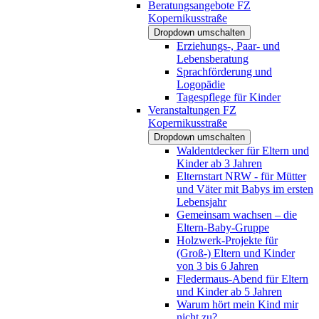
Beratungsangebote FZ
Kopernikusstraße
Dropdown umschalten
Erziehungs-, Paar- und
Lebensberatung
Sprachförderung und
Logopädie
Tagespflege für Kinder
Veranstaltungen FZ
Kopernikusstraße
Dropdown umschalten
Waldentdecker für Eltern und
Kinder ab 3 Jahren
Elternstart NRW - für Mütter
und Väter mit Babys im ersten
Lebensjahr
Gemeinsam wachsen – die
Eltern-Baby-Gruppe
Holzwerk-Projekte für
(Groß-) Eltern und Kinder
von 3 bis 6 Jahren
Fledermaus-Abend für Eltern
und Kinder ab 5 Jahren
Warum hört mein Kind mir
nicht zu?