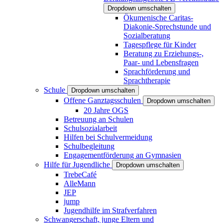
Dropdown umschalten
Ökumenische Caritas-
Diakonie-Sprechstunde und
Sozialberatung
Tagespflege für Kinder
Beratung zu Erziehungs-,
Paar- und Lebensfragen
Sprachförderung und
Sprachtherapie
Schule
Dropdown umschalten
Offene Ganztagsschulen
Dropdown umschalten
20 Jahre OGS
Betreuung an Schulen
Schulsozialarbeit
Hilfen bei Schulvermeidung
Schulbegleitung
Engagementförderung an Gymnasien
Hilfe für Jugendliche
Dropdown umschalten
TrebeCafé
AlleMann
JEP
jump
Jugendhilfe im Strafverfahren
Schwangerschaft, junge Eltern und