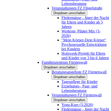
Lebensberatung
Veranstaltungen FZ Flügelstraße
Dropdown umschalten
Fledermäuse - Jäger der Nacht
für Eltern und Kinder ab 5
Jahren
Workout- Pilates Mix (3-
2026)
"Mein Körper-Dein Körper"
Psychosexuelle Entwicklung
bei Kindern
Holzwerk-Projekt für Eltern
und Kinder von 3 bis 6 Jahren
Familienzentrum Fürstenwall
Dropdown umschalten
Beratungsangebote FZ Fürstenwall
Dropdown umschalten
Tagespflege für Kinder
Erziehungs-, Paar- und
Lebensberatung
Veranstaltungen FZ Fürstenwall
Dropdown umschalten
Yoga-Kurs (3-2026)
Fledermäuse - Jäger der Nacht