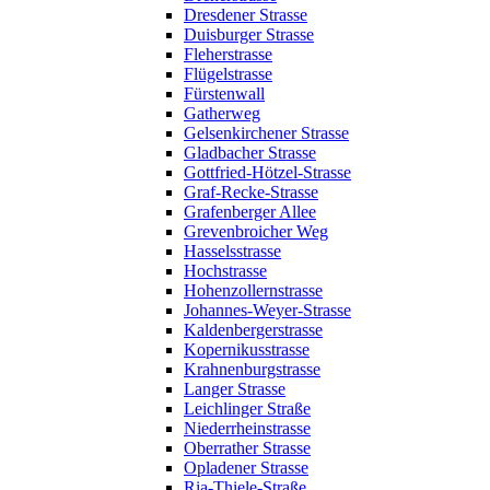
Dresdener Strasse
Duisburger Strasse
Fleherstrasse
Flügelstrasse
Fürstenwall
Gatherweg
Gelsenkirchener Strasse
Gladbacher Strasse
Gottfried-Hötzel-Strasse
Graf-Recke-Strasse
Grafenberger Allee
Grevenbroicher Weg
Hasselsstrasse
Hochstrasse
Hohenzollernstrasse
Johannes-Weyer-Strasse
Kaldenbergerstrasse
Kopernikusstrasse
Krahnenburgstrasse
Langer Strasse
Leichlinger Straße
Niederrheinstrasse
Oberrather Strasse
Opladener Strasse
Ria-Thiele-Straße