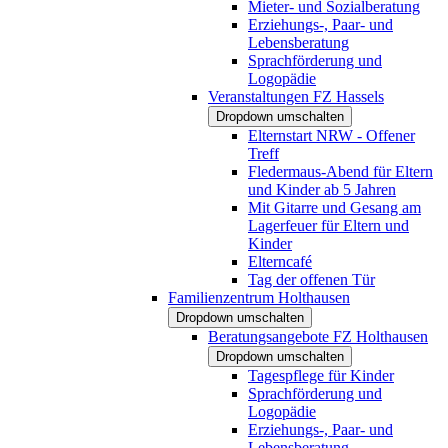
Mieter- und Sozialberatung
Erziehungs-, Paar- und
Lebensberatung
Sprachförderung und
Logopädie
Veranstaltungen FZ Hassels
Dropdown umschalten
Elternstart NRW - Offener
Treff
Fledermaus-Abend für Eltern
und Kinder ab 5 Jahren
Mit Gitarre und Gesang am
Lagerfeuer für Eltern und
Kinder
Elterncafé
Tag der offenen Tür
Familienzentrum Holthausen
Dropdown umschalten
Beratungsangebote FZ Holthausen
Dropdown umschalten
Tagespflege für Kinder
Sprachförderung und
Logopädie
Erziehungs-, Paar- und
Lebensberatung