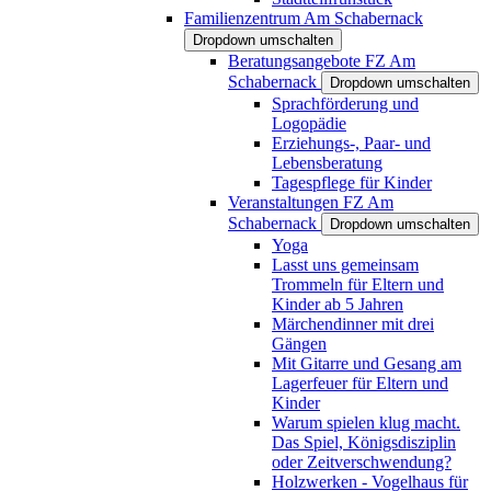
Familienzentrum Am Schabernack
Dropdown umschalten
Beratungsangebote FZ Am
Schabernack
Dropdown umschalten
Sprachförderung und
Logopädie
Erziehungs-, Paar- und
Lebensberatung
Tagespflege für Kinder
Veranstaltungen FZ Am
Schabernack
Dropdown umschalten
Yoga
Lasst uns gemeinsam
Trommeln für Eltern und
Kinder ab 5 Jahren
Märchendinner mit drei
Gängen
Mit Gitarre und Gesang am
Lagerfeuer für Eltern und
Kinder
Warum spielen klug macht.
Das Spiel, Königsdisziplin
oder Zeitverschwendung?
Holzwerken - Vogelhaus für