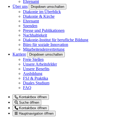
Ehrenamt
Über uns
Dropdown umschalten
Diakonie im Überblick
Diakonie & Kirche
Ehrenamt
Spenden
Presse und Publikationen
Nachhaltigkeit
Diakonie-Institut für berufliche Bildung
Büro für soziale Innovation
Mitarbeitendenvertretung
Karriere
Dropdown umschalten
Freie Stellen
Unsere Arbeitsfelder
Unsere Benefits
Ausbildung
FSJ & Praktika
Duales Studium
FAQ
Kontaktbox öffnen
Suche öffnen
Kontaktbox öffnen
Hauptnavigation öffnen