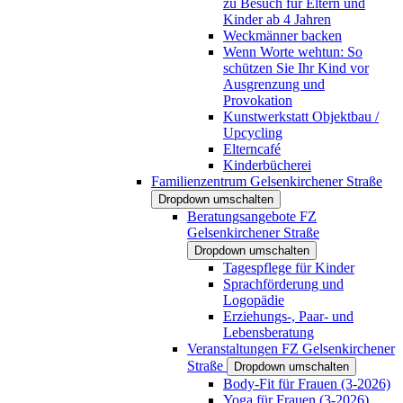
zu Besuch für Eltern und
Kinder ab 4 Jahren
Weckmänner backen
Wenn Worte wehtun: So
schützen Sie Ihr Kind vor
Ausgrenzung und
Provokation
Kunstwerkstatt Objektbau /
Upcycling
Elterncafé
Kinderbücherei
Familienzentrum Gelsenkirchener Straße
Dropdown umschalten
Beratungsangebote FZ
Gelsenkirchener Straße
Dropdown umschalten
Tagespflege für Kinder
Sprachförderung und
Logopädie
Erziehungs-, Paar- und
Lebensberatung
Veranstaltungen FZ Gelsenkirchener
Straße
Dropdown umschalten
Body-Fit für Frauen (3-2026)
Yoga für Frauen (3-2026)