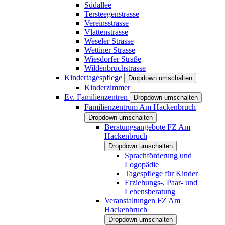
Südallee
Tersteegenstrasse
Vereinsstrasse
Vlattenstrasse
Weseler Strasse
Wettiner Strasse
Wiesdorfer Straße
Wildenbruchstrasse
Kindertagespflege
Dropdown umschalten
Kinderzimmer
Ev. Familienzentren
Dropdown umschalten
Familienzentrum Am Hackenbruch
Dropdown umschalten
Beratungsangebote FZ Am
Hackenbruch
Dropdown umschalten
Sprachförderung und
Logopädie
Tagespflege für Kinder
Erziehungs-, Paar- und
Lebensberatung
Veranstaltungen FZ Am
Hackenbruch
Dropdown umschalten