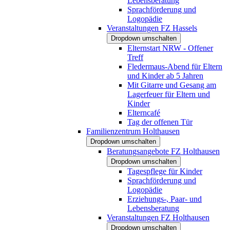
Lebensberatung
Sprachförderung und
Logopädie
Veranstaltungen FZ Hassels
Dropdown umschalten
Elternstart NRW - Offener
Treff
Fledermaus-Abend für Eltern
und Kinder ab 5 Jahren
Mit Gitarre und Gesang am
Lagerfeuer für Eltern und
Kinder
Elterncafé
Tag der offenen Tür
Familienzentrum Holthausen
Dropdown umschalten
Beratungsangebote FZ Holthausen
Dropdown umschalten
Tagespflege für Kinder
Sprachförderung und
Logopädie
Erziehungs-, Paar- und
Lebensberatung
Veranstaltungen FZ Holthausen
Dropdown umschalten