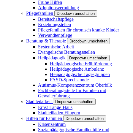
Frühe Hilfen
Adoptionsvermittlung
Pflegefamilien
Dropdown umschalten
Bereitschaftspflege
Erziehungsstellen
Pflegefamilien für chronisch kranke Kinder
Verwandtenpflege
Beratung & Therapie
Dropdown umschalten
Systemische Arbeit
Evangelische Beratungsstellen
Heilpädagogik
Dropdown umschalten
Heilpädagogische Frühförderung
Heilpädagogische Ambulanz
Heipädagogische Tagesgruppen
FASD-Sprechstunde
Autismus-Kompetenzzentrum Oberbilk
Fachberatungsstelle für Familien mit
Gewalterfahrung
Stadtteilarbeit
Dropdown umschalten
Ernst-Lange-Haus
Stadtteilladen Flingern
Hilfen für Familien
Dropdown umschalten
Krisenzentrum
Sozialpädagogische Familienhilfe und