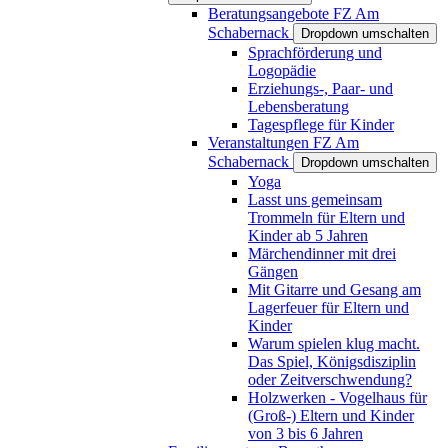
Beratungsangebote FZ Am
Schabernack
Dropdown umschalten
Sprachförderung und
Logopädie
Erziehungs-, Paar- und
Lebensberatung
Tagespflege für Kinder
Veranstaltungen FZ Am
Schabernack
Dropdown umschalten
Yoga
Lasst uns gemeinsam
Trommeln für Eltern und
Kinder ab 5 Jahren
Märchendinner mit drei
Gängen
Mit Gitarre und Gesang am
Lagerfeuer für Eltern und
Kinder
Warum spielen klug macht.
Das Spiel, Königsdisziplin
oder Zeitverschwendung?
Holzwerken - Vogelhaus für
(Groß-) Eltern und Kinder
von 3 bis 6 Jahren