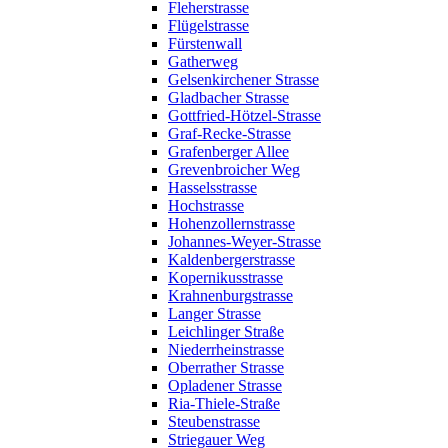
Fleherstrasse
Flügelstrasse
Fürstenwall
Gatherweg
Gelsenkirchener Strasse
Gladbacher Strasse
Gottfried-Hötzel-Strasse
Graf-Recke-Strasse
Grafenberger Allee
Grevenbroicher Weg
Hasselsstrasse
Hochstrasse
Hohenzollernstrasse
Johannes-Weyer-Strasse
Kaldenbergerstrasse
Kopernikusstrasse
Krahnenburgstrasse
Langer Strasse
Leichlinger Straße
Niederrheinstrasse
Oberrather Strasse
Opladener Strasse
Ria-Thiele-Straße
Steubenstrasse
Striegauer Weg