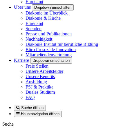
Ehrenamt
Über uns
Dropdown umschalten
Diakonie im Überblick
Diakonie & Kirche
Ehrenamt
Spenden
Presse und Publikationen
Nachhaltigkeit
Diakonie-Institut für berufliche Bildung
Büro für soziale Innovation
Mitarbeitendenvertretung
Karriere
Dropdown umschalten
Freie Stellen
Unsere Arbeitsfelder
Unsere Benefits
Ausbildung
FSJ & Praktika
Duales Studium
FAQ
Suche öffnen
Hauptnavigation öffnen
Suche