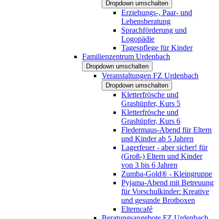
Dropdown umschalten
Erziehungs-, Paar- und
Lebensberatung
Sprachförderung und
Logopädie
Tagespflege für Kinder
Familienzentrum Urdenbach
Dropdown umschalten
Veranstaltungen FZ Urdenbach
Dropdown umschalten
Kletterfrösche und
Grashüpfer, Kurs 5
Kletterfrösche und
Grashüpfer, Kurs 6
Fledermaus-Abend für Eltern
und Kinder ab 5 Jahren
Lagerfeuer - aber sicher! für
(Groß-) Eltern und Kinder
von 3 bis 6 Jahren
Zumba-Gold® - Kleingruppe
Pyjama-Abend mit Betreuung
für Vorschulkinder: Kreative
und gesunde Brotboxen
Elterncafé
Beratungsangebote FZ Urdenbach