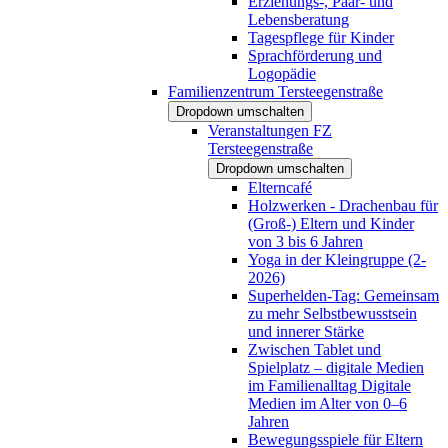
Erziehungs-, Paar- und
Lebensberatung
Tagespflege für Kinder
Sprachförderung und
Logopädie
Familienzentrum Tersteegenstraße
Dropdown umschalten
Veranstaltungen FZ
Tersteegenstraße
Dropdown umschalten
Elterncafé
Holzwerken - Drachenbau für
(Groß-) Eltern und Kinder
von 3 bis 6 Jahren
Yoga in der Kleingruppe (2-
2026)
Superhelden-Tag: Gemeinsam
zu mehr Selbstbewusstsein
und innerer Stärke
Zwischen Tablet und
Spielplatz – digitale Medien
im Familienalltag Digitale
Medien im Alter von 0–6
Jahren
Bewegungsspiele für Eltern