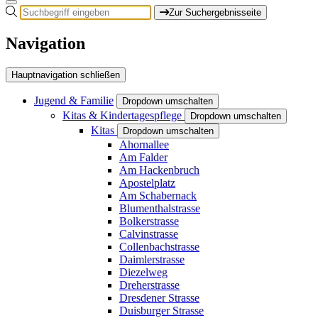
Zur Suchergebnisseite
Navigation
Hauptnavigation schließen
Jugend & Familie
Dropdown umschalten
Kitas & Kindertagespflege
Dropdown umschalten
Kitas
Dropdown umschalten
Ahornallee
Am Falder
Am Hackenbruch
Apostelplatz
Am Schabernack
Blumenthalstrasse
Bolkerstrasse
Calvinstrasse
Collenbachstrasse
Daimlerstrasse
Diezelweg
Dreherstrasse
Dresdener Strasse
Duisburger Strasse