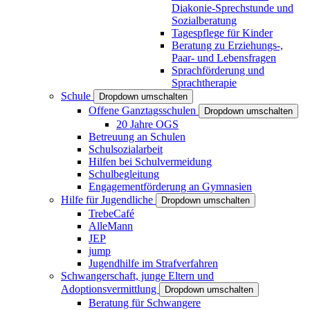
Diakonie-Sprechstunde und
Sozialberatung
Tagespflege für Kinder
Beratung zu Erziehungs-,
Paar- und Lebensfragen
Sprachförderung und
Sprachtherapie
Schule
Dropdown umschalten
Offene Ganztagsschulen
Dropdown umschalten
20 Jahre OGS
Betreuung an Schulen
Schulsozialarbeit
Hilfen bei Schulvermeidung
Schulbegleitung
Engagementförderung an Gymnasien
Hilfe für Jugendliche
Dropdown umschalten
TrebeCafé
AlleMann
JEP
jump
Jugendhilfe im Strafverfahren
Schwangerschaft, junge Eltern und
Adoptionsvermittlung
Dropdown umschalten
Beratung für Schwangere