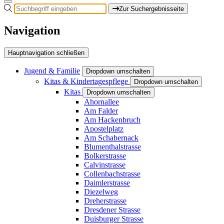
Zur Suchergebnisseite
Navigation
Hauptnavigation schließen
Jugend & Familie
Dropdown umschalten
Kitas & Kindertagespflege
Dropdown umschalten
Kitas
Dropdown umschalten
Ahornallee
Am Falder
Am Hackenbruch
Apostelplatz
Am Schabernack
Blumenthalstrasse
Bolkerstrasse
Calvinstrasse
Collenbachstrasse
Daimlerstrasse
Diezelweg
Dreherstrasse
Dresdener Strasse
Duisburger Strasse