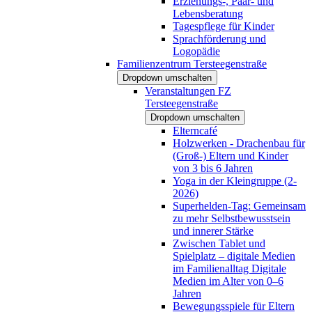
Erziehungs-, Paar- und
Lebensberatung
Tagespflege für Kinder
Sprachförderung und
Logopädie
Familienzentrum Tersteegenstraße
Dropdown umschalten
Veranstaltungen FZ
Tersteegenstraße
Dropdown umschalten
Elterncafé
Holzwerken - Drachenbau für
(Groß-) Eltern und Kinder
von 3 bis 6 Jahren
Yoga in der Kleingruppe (2-
2026)
Superhelden-Tag: Gemeinsam
zu mehr Selbstbewusstsein
und innerer Stärke
Zwischen Tablet und
Spielplatz – digitale Medien
im Familienalltag Digitale
Medien im Alter von 0–6
Jahren
Bewegungsspiele für Eltern