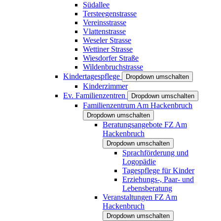
Südallee
Tersteegenstrasse
Vereinsstrasse
Vlattenstrasse
Weseler Strasse
Wettiner Strasse
Wiesdorfer Straße
Wildenbruchstrasse
Kindertagespflege
Dropdown umschalten
Kinderzimmer
Ev. Familienzentren
Dropdown umschalten
Familienzentrum Am Hackenbruch
Dropdown umschalten
Beratungsangebote FZ Am
Hackenbruch
Dropdown umschalten
Sprachförderung und
Logopädie
Tagespflege für Kinder
Erziehungs-, Paar- und
Lebensberatung
Veranstaltungen FZ Am
Hackenbruch
Dropdown umschalten