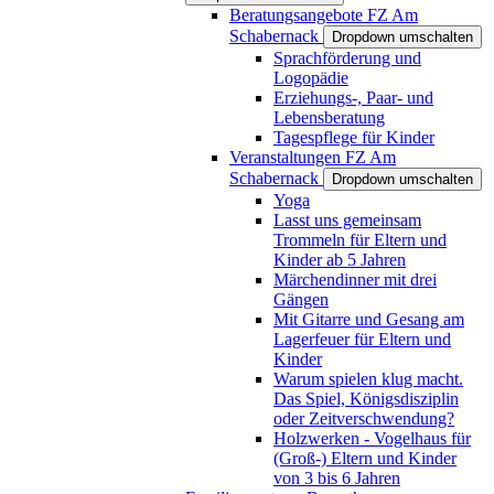
Beratungsangebote FZ Am
Schabernack
Dropdown umschalten
Sprachförderung und
Logopädie
Erziehungs-, Paar- und
Lebensberatung
Tagespflege für Kinder
Veranstaltungen FZ Am
Schabernack
Dropdown umschalten
Yoga
Lasst uns gemeinsam
Trommeln für Eltern und
Kinder ab 5 Jahren
Märchendinner mit drei
Gängen
Mit Gitarre und Gesang am
Lagerfeuer für Eltern und
Kinder
Warum spielen klug macht.
Das Spiel, Königsdisziplin
oder Zeitverschwendung?
Holzwerken - Vogelhaus für
(Groß-) Eltern und Kinder
von 3 bis 6 Jahren