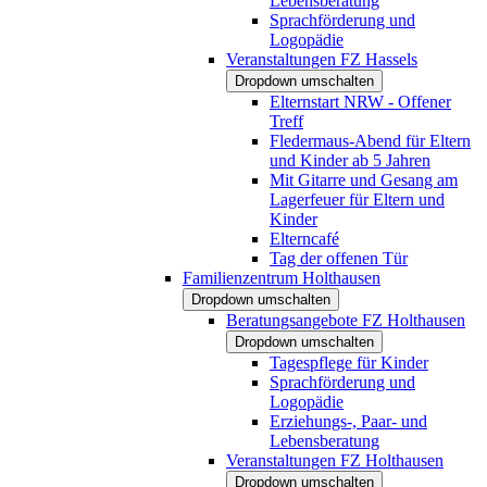
Lebensberatung
Sprachförderung und
Logopädie
Veranstaltungen FZ Hassels
Dropdown umschalten
Elternstart NRW - Offener
Treff
Fledermaus-Abend für Eltern
und Kinder ab 5 Jahren
Mit Gitarre und Gesang am
Lagerfeuer für Eltern und
Kinder
Elterncafé
Tag der offenen Tür
Familienzentrum Holthausen
Dropdown umschalten
Beratungsangebote FZ Holthausen
Dropdown umschalten
Tagespflege für Kinder
Sprachförderung und
Logopädie
Erziehungs-, Paar- und
Lebensberatung
Veranstaltungen FZ Holthausen
Dropdown umschalten