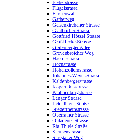
Fleherstrasse
Flügelstrasse
Fürstenwall
Gatherweg
Gelsenkirchener Strasse
Gladbacher Strasse
Gottfried-Hötzel-Strasse
Graf-Recke-Strasse
Grafenberger Allee
Grevenbroicher Weg
Hasselsstrasse
Hochstrasse
Hohenzollernstrasse
Johannes-Weyer-Strasse
Kaldenbergerstrasse
Kopernikusstrasse
Krahnenburgstrasse
Langer Strasse
Leichlinger Straße
Niederrheinstrasse
Oberrather Strasse
Opladener Strasse
Ria-Thiele-Straße
Steubenstrasse
Striegauer Weg