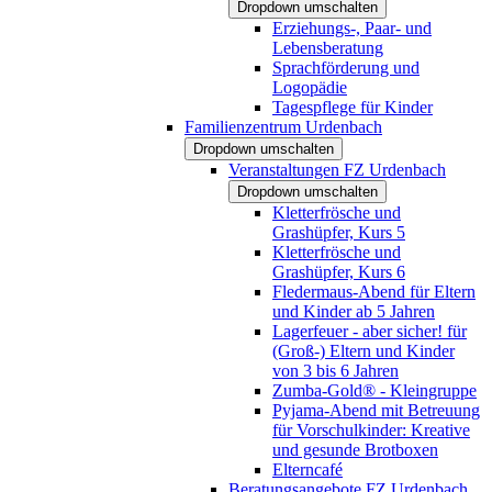
Dropdown umschalten
Erziehungs-, Paar- und
Lebensberatung
Sprachförderung und
Logopädie
Tagespflege für Kinder
Familienzentrum Urdenbach
Dropdown umschalten
Veranstaltungen FZ Urdenbach
Dropdown umschalten
Kletterfrösche und
Grashüpfer, Kurs 5
Kletterfrösche und
Grashüpfer, Kurs 6
Fledermaus-Abend für Eltern
und Kinder ab 5 Jahren
Lagerfeuer - aber sicher! für
(Groß-) Eltern und Kinder
von 3 bis 6 Jahren
Zumba-Gold® - Kleingruppe
Pyjama-Abend mit Betreuung
für Vorschulkinder: Kreative
und gesunde Brotboxen
Elterncafé
Beratungsangebote FZ Urdenbach