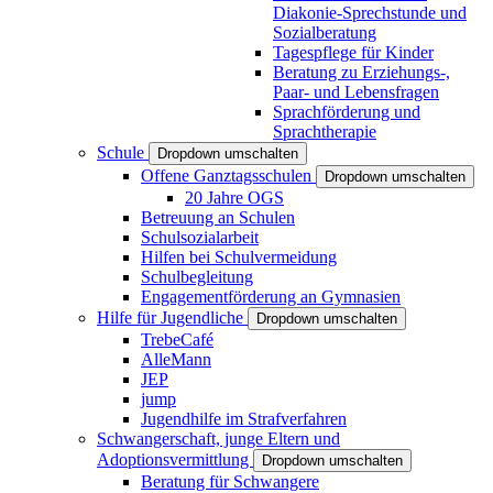
Diakonie-Sprechstunde und
Sozialberatung
Tagespflege für Kinder
Beratung zu Erziehungs-,
Paar- und Lebensfragen
Sprachförderung und
Sprachtherapie
Schule
Dropdown umschalten
Offene Ganztagsschulen
Dropdown umschalten
20 Jahre OGS
Betreuung an Schulen
Schulsozialarbeit
Hilfen bei Schulvermeidung
Schulbegleitung
Engagementförderung an Gymnasien
Hilfe für Jugendliche
Dropdown umschalten
TrebeCafé
AlleMann
JEP
jump
Jugendhilfe im Strafverfahren
Schwangerschaft, junge Eltern und
Adoptionsvermittlung
Dropdown umschalten
Beratung für Schwangere