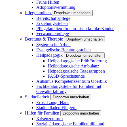
Frühe Hilfen
Adoptionsvermittlung
Pflegefamilien
Dropdown umschalten
Bereitschaftspflege
Erziehungsstellen
Pflegefamilien für chronisch kranke Kinder
Verwandtenpflege
Beratung & Therapie
Dropdown umschalten
Systemische Arbeit
Evangelische Beratungsstellen
Heilpädagogik
Dropdown umschalten
Heilpädagogische Frühförderung
Heilpädagogische Ambulanz
Heipädagogische Tagesgruppen
FASD-Sprechstunde
Autismus-Kompetenzzentrum Oberbilk
Fachberatungsstelle für Familien mit
Gewalterfahrung
Stadtteilarbeit
Dropdown umschalten
Ernst-Lange-Haus
Stadtteilladen Flingern
Hilfen für Familien
Dropdown umschalten
Krisenzentrum
Sozialpädagogische Familienhilfe und