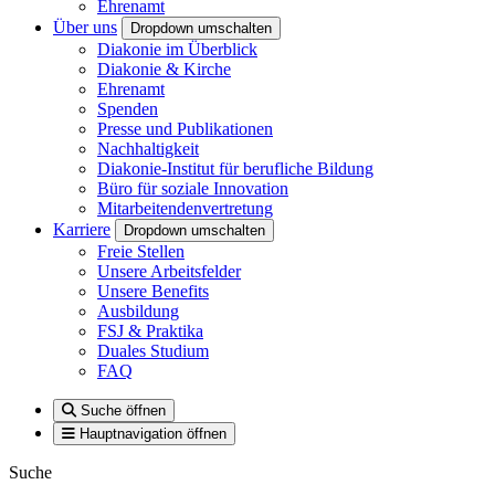
Ehrenamt
Über uns
Dropdown umschalten
Diakonie im Überblick
Diakonie & Kirche
Ehrenamt
Spenden
Presse und Publikationen
Nachhaltigkeit
Diakonie-Institut für berufliche Bildung
Büro für soziale Innovation
Mitarbeitendenvertretung
Karriere
Dropdown umschalten
Freie Stellen
Unsere Arbeitsfelder
Unsere Benefits
Ausbildung
FSJ & Praktika
Duales Studium
FAQ
Suche öffnen
Hauptnavigation öffnen
Suche