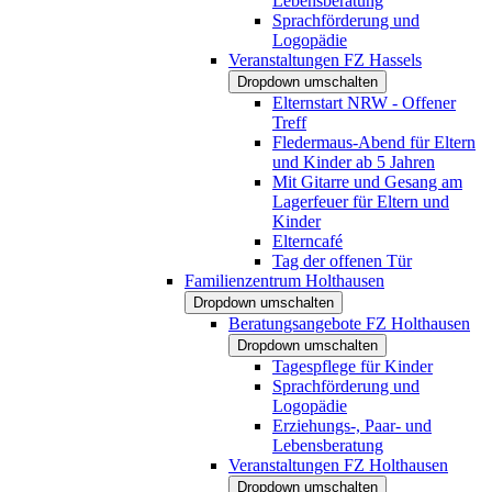
Lebensberatung
Sprachförderung und
Logopädie
Veranstaltungen FZ Hassels
Dropdown umschalten
Elternstart NRW - Offener
Treff
Fledermaus-Abend für Eltern
und Kinder ab 5 Jahren
Mit Gitarre und Gesang am
Lagerfeuer für Eltern und
Kinder
Elterncafé
Tag der offenen Tür
Familienzentrum Holthausen
Dropdown umschalten
Beratungsangebote FZ Holthausen
Dropdown umschalten
Tagespflege für Kinder
Sprachförderung und
Logopädie
Erziehungs-, Paar- und
Lebensberatung
Veranstaltungen FZ Holthausen
Dropdown umschalten