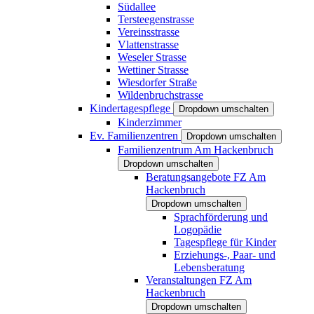
Südallee
Tersteegenstrasse
Vereinsstrasse
Vlattenstrasse
Weseler Strasse
Wettiner Strasse
Wiesdorfer Straße
Wildenbruchstrasse
Kindertagespflege
Dropdown umschalten
Kinderzimmer
Ev. Familienzentren
Dropdown umschalten
Familienzentrum Am Hackenbruch
Dropdown umschalten
Beratungsangebote FZ Am
Hackenbruch
Dropdown umschalten
Sprachförderung und
Logopädie
Tagespflege für Kinder
Erziehungs-, Paar- und
Lebensberatung
Veranstaltungen FZ Am
Hackenbruch
Dropdown umschalten