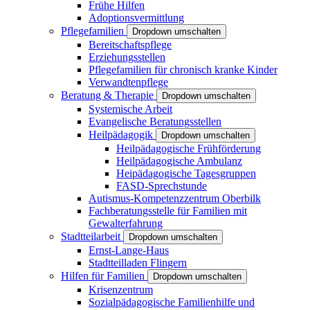
Frühe Hilfen
Adoptionsvermittlung
Pflegefamilien
Dropdown umschalten
Bereitschaftspflege
Erziehungsstellen
Pflegefamilien für chronisch kranke Kinder
Verwandtenpflege
Beratung & Therapie
Dropdown umschalten
Systemische Arbeit
Evangelische Beratungsstellen
Heilpädagogik
Dropdown umschalten
Heilpädagogische Frühförderung
Heilpädagogische Ambulanz
Heipädagogische Tagesgruppen
FASD-Sprechstunde
Autismus-Kompetenzzentrum Oberbilk
Fachberatungsstelle für Familien mit
Gewalterfahrung
Stadtteilarbeit
Dropdown umschalten
Ernst-Lange-Haus
Stadtteilladen Flingern
Hilfen für Familien
Dropdown umschalten
Krisenzentrum
Sozialpädagogische Familienhilfe und