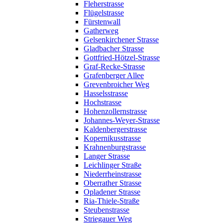
Fleherstrasse
Flügelstrasse
Fürstenwall
Gatherweg
Gelsenkirchener Strasse
Gladbacher Strasse
Gottfried-Hötzel-Strasse
Graf-Recke-Strasse
Grafenberger Allee
Grevenbroicher Weg
Hasselsstrasse
Hochstrasse
Hohenzollernstrasse
Johannes-Weyer-Strasse
Kaldenbergerstrasse
Kopernikusstrasse
Krahnenburgstrasse
Langer Strasse
Leichlinger Straße
Niederrheinstrasse
Oberrather Strasse
Opladener Strasse
Ria-Thiele-Straße
Steubenstrasse
Striegauer Weg