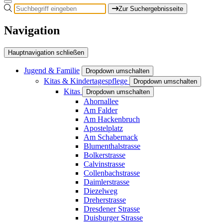
Zur Suchergebnisseite
Navigation
Hauptnavigation schließen
Jugend & Familie
Dropdown umschalten
Kitas & Kindertagespflege
Dropdown umschalten
Kitas
Dropdown umschalten
Ahornallee
Am Falder
Am Hackenbruch
Apostelplatz
Am Schabernack
Blumenthalstrasse
Bolkerstrasse
Calvinstrasse
Collenbachstrasse
Daimlerstrasse
Diezelweg
Dreherstrasse
Dresdener Strasse
Duisburger Strasse