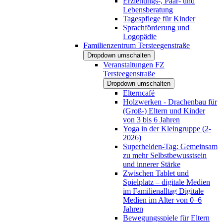
Erziehungs-, Paar- und
Lebensberatung
Tagespflege für Kinder
Sprachförderung und
Logopädie
Familienzentrum Tersteegenstraße
Dropdown umschalten
Veranstaltungen FZ
Tersteegenstraße
Dropdown umschalten
Elterncafé
Holzwerken - Drachenbau für
(Groß-) Eltern und Kinder
von 3 bis 6 Jahren
Yoga in der Kleingruppe (2-
2026)
Superhelden-Tag: Gemeinsam
zu mehr Selbstbewusstsein
und innerer Stärke
Zwischen Tablet und
Spielplatz – digitale Medien
im Familienalltag Digitale
Medien im Alter von 0–6
Jahren
Bewegungsspiele für Eltern