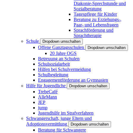
Diakonie-Sprechstunde und
Sozialberatung
Tagespflege für Kinder
Beratung zu Erziehungs-,
Paar- und Lebensfragen
Sprachförderung und
Sprachtherapie
Schule
Dropdown umschalten
Offene Ganztagsschulen
Dropdown umschalten
20 Jahre OGS
Betreuung an Schulen
Schulsozialarbeit
Hilfen bei Schulvermeidung
Schulbegleitung
Engagementförderung an Gymnasien
Hilfe für Jugendliche
Dropdown umschalten
TrebeCafé
AlleMann
JEP
jump
Jugendhilfe im Strafverfahren
Schwangerschaft, junge Eltern und
Adoptionsvermittlung
Dropdown umschalten
Beratung für Schwangere