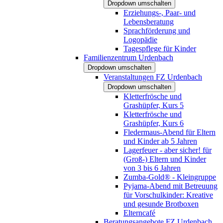
Dropdown umschalten
Erziehungs-, Paar- und
Lebensberatung
Sprachförderung und
Logopädie
Tagespflege für Kinder
Familienzentrum Urdenbach
Dropdown umschalten
Veranstaltungen FZ Urdenbach
Dropdown umschalten
Kletterfrösche und
Grashüpfer, Kurs 5
Kletterfrösche und
Grashüpfer, Kurs 6
Fledermaus-Abend für Eltern
und Kinder ab 5 Jahren
Lagerfeuer - aber sicher! für
(Groß-) Eltern und Kinder
von 3 bis 6 Jahren
Zumba-Gold® - Kleingruppe
Pyjama-Abend mit Betreuung
für Vorschulkinder: Kreative
und gesunde Brotboxen
Elterncafé
Beratungsangebote FZ Urdenbach