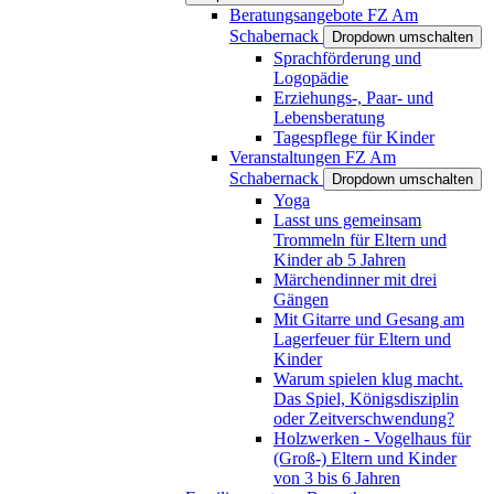
Beratungsangebote FZ Am
Schabernack
Dropdown umschalten
Sprachförderung und
Logopädie
Erziehungs-, Paar- und
Lebensberatung
Tagespflege für Kinder
Veranstaltungen FZ Am
Schabernack
Dropdown umschalten
Yoga
Lasst uns gemeinsam
Trommeln für Eltern und
Kinder ab 5 Jahren
Märchendinner mit drei
Gängen
Mit Gitarre und Gesang am
Lagerfeuer für Eltern und
Kinder
Warum spielen klug macht.
Das Spiel, Königsdisziplin
oder Zeitverschwendung?
Holzwerken - Vogelhaus für
(Groß-) Eltern und Kinder
von 3 bis 6 Jahren