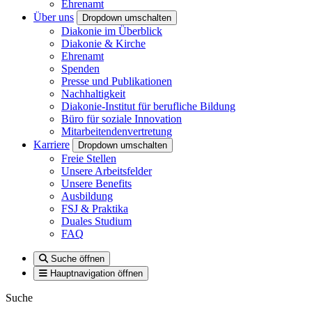
Ehrenamt
Über uns
Dropdown umschalten
Diakonie im Überblick
Diakonie & Kirche
Ehrenamt
Spenden
Presse und Publikationen
Nachhaltigkeit
Diakonie-Institut für berufliche Bildung
Büro für soziale Innovation
Mitarbeitendenvertretung
Karriere
Dropdown umschalten
Freie Stellen
Unsere Arbeitsfelder
Unsere Benefits
Ausbildung
FSJ & Praktika
Duales Studium
FAQ
Suche öffnen
Hauptnavigation öffnen
Suche