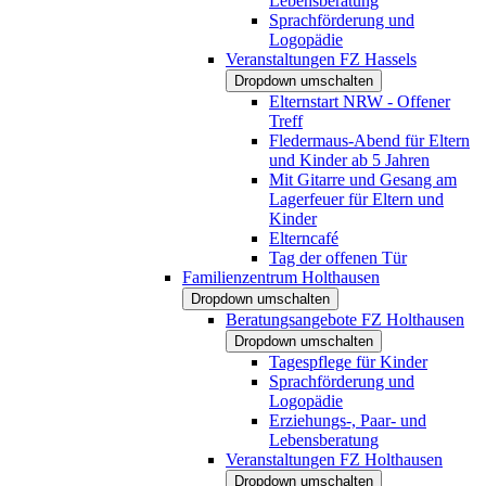
Lebensberatung
Sprachförderung und
Logopädie
Veranstaltungen FZ Hassels
Dropdown umschalten
Elternstart NRW - Offener
Treff
Fledermaus-Abend für Eltern
und Kinder ab 5 Jahren
Mit Gitarre und Gesang am
Lagerfeuer für Eltern und
Kinder
Elterncafé
Tag der offenen Tür
Familienzentrum Holthausen
Dropdown umschalten
Beratungsangebote FZ Holthausen
Dropdown umschalten
Tagespflege für Kinder
Sprachförderung und
Logopädie
Erziehungs-, Paar- und
Lebensberatung
Veranstaltungen FZ Holthausen
Dropdown umschalten