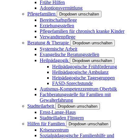
Frühe Hilfen
Adoptionsvermittlung
Pflegefamilien
Dropdown umschalten
Bereitschaftspflege
Erziehungsstellen
Pflegefamilien für chronisch kranke Kinder
Verwandtenpflege
Beratung & Therapie
Dropdown umschalten
Systemische Arbeit
Evangelische Beratungsstellen
Heilpädagogik
Dropdown umschalten
Heilpädagogische Frühförderung
Heilpädagogische Ambulanz
Heipädagogische Tagesgruppen
FASD-Sprechstunde
Autismus-Kompetenzzentrum Oberbilk
Fachberatungsstelle für Familien mit
Gewalterfahrung
Stadtteilarbeit
Dropdown umschalten
Ernst-Lange-Haus
Stadtteilladen Flingern
Hilfen für Familien
Dropdown umschalten
Krisenzentrum
Sozialpädagogische Familienhilfe und