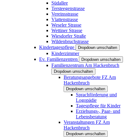
Südallee
Tersteegenstrasse
Vereinsstrasse
Vlattenstrasse
Weseler Strasse
Wettiner Strasse
Wiesdorfer Straße
Wildenbruchstrasse
Kindertagespflege
Dropdown umschalten
Kinderzimmer
Ev. Familienzentren
Dropdown umschalten
Familienzentrum Am Hackenbruch
Dropdown umschalten
Beratungsangebote FZ Am
Hackenbruch
Dropdown umschalten
Sprachförderung und
Logopädie
Tagespflege für Kinder
Erziehungs-, Paar- und
Lebensberatung
Veranstaltungen FZ Am
Hackenbruch
Dropdown umschalten