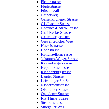
Fleherstrasse
Flügelstrasse
Fürstenwall
Gatherweg
Gelsenkirchener Strasse
Gladbacher Strasse
Gottfried-Hötzel-Strasse
Graf-Recke-Strasse
Grafenberger Allee
Grevenbroicher Weg
Hasselsstrasse
Hochstrasse
Hohenzollernstrasse
Johannes-Weyer-Strasse
Kaldenbergerstrasse
Kopernikusstrasse
Krahnenburgstrasse
Langer Strasse
Leichlinger Straße
Niederrheinstrasse
Oberrather Strasse
Opladener Strasse
Ria-Thiele-Straße
Steubenstrasse
Striegauer Weg