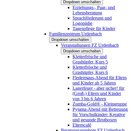
Dropdown umschalten
Erziehungs-, Paar- und
Lebensberatung
Sprachförderung und
Logopädie
Tagespflege für Kinder
Familienzentrum Urdenbach
Dropdown umschalten
Veranstaltungen FZ Urdenbach
Dropdown umschalten
Kletterfrösche und
Grashüpfer, Kurs 5
Kletterfrösche und
Grashüpfer, Kurs 6
Fledermaus-Abend für Eltern
und Kinder ab 5 Jahren
Lagerfeuer - aber sicher! für
(Groß-) Eltern und Kinder
von 3 bis 6 Jahren
Zumba-Gold® - Kleingruppe
Pyjama-Abend mit Betreuung
für Vorschulkinder: Kreative
und gesunde Brotboxen
Elterncafé
Beratungsangebote FZ Urdenbach