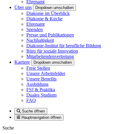
Ehrenamt
Über uns
Dropdown umschalten
Diakonie im Überblick
Diakonie & Kirche
Ehrenamt
Spenden
Presse und Publikationen
Nachhaltigkeit
Diakonie-Institut für berufliche Bildung
Büro für soziale Innovation
Mitarbeitendenvertretung
Karriere
Dropdown umschalten
Freie Stellen
Unsere Arbeitsfelder
Unsere Benefits
Ausbildung
FSJ & Praktika
Duales Studium
FAQ
Suche öffnen
Hauptnavigation öffnen
Suche