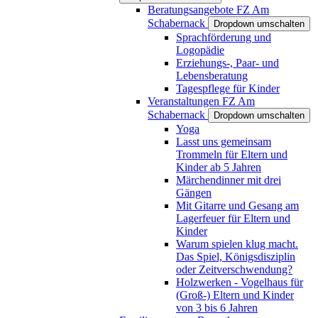
Beratungsangebote FZ Am
Schabernack
Dropdown umschalten
Sprachförderung und
Logopädie
Erziehungs-, Paar- und
Lebensberatung
Tagespflege für Kinder
Veranstaltungen FZ Am
Schabernack
Dropdown umschalten
Yoga
Lasst uns gemeinsam
Trommeln für Eltern und
Kinder ab 5 Jahren
Märchendinner mit drei
Gängen
Mit Gitarre und Gesang am
Lagerfeuer für Eltern und
Kinder
Warum spielen klug macht.
Das Spiel, Königsdisziplin
oder Zeitverschwendung?
Holzwerken - Vogelhaus für
(Groß-) Eltern und Kinder
von 3 bis 6 Jahren