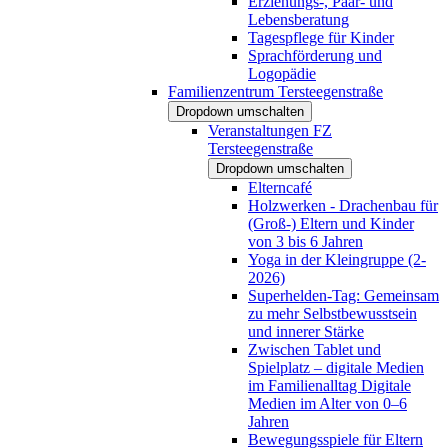
Erziehungs-, Paar- und
Lebensberatung
Tagespflege für Kinder
Sprachförderung und
Logopädie
Familienzentrum Tersteegenstraße
Dropdown umschalten
Veranstaltungen FZ
Tersteegenstraße
Dropdown umschalten
Elterncafé
Holzwerken - Drachenbau für
(Groß-) Eltern und Kinder
von 3 bis 6 Jahren
Yoga in der Kleingruppe (2-
2026)
Superhelden-Tag: Gemeinsam
zu mehr Selbstbewusstsein
und innerer Stärke
Zwischen Tablet und
Spielplatz – digitale Medien
im Familienalltag Digitale
Medien im Alter von 0–6
Jahren
Bewegungsspiele für Eltern