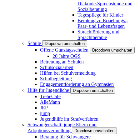
Diakonie-Sprechstunde und
Sozialberatung
Tagespflege für Kinder
Beratung zu Erziehungs-,
Paar- und Lebensfragen
Sprachförderung und
Sprachtherapie
Schule
Dropdown umschalten
Offene Ganztagsschulen
Dropdown umschalten
20 Jahre OGS
Betreuung an Schulen
Schulsozialarbeit
Hilfen bei Schulvermeidung
Schulbegleitung
Engagementförderung an Gymnasien
Hilfe für Jugendliche
Dropdown umschalten
TrebeCafé
AlleMann
JEP
jump
Jugendhilfe im Strafverfahren
Schwangerschaft, junge Eltern und
Adoptionsvermittlung
Dropdown umschalten
Beratung für Schwangere