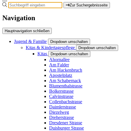
Zur Suchergebnisseite
Navigation
Hauptnavigation schließen
Jugend & Familie
Dropdown umschalten
Kitas & Kindertagespflege
Dropdown umschalten
Kitas
Dropdown umschalten
Ahornallee
Am Falder
Am Hackenbruch
Apostelplatz
Am Schabernack
Blumenthalstrasse
Bolkerstrasse
Calvinstrasse
Collenbachstrasse
Daimlerstrasse
Diezelweg
Dreherstrasse
Dresdener Strasse
Duisburger Strasse