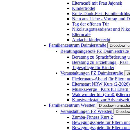
Elterncafé mit Frau Jajonek
Kindertrödel
Ernte-Dank-Fest: Familienfrühs
Nein aus Liebe - Vortrag und D
Tag der offenen Tür
Nikolausgottessdienst und Niko
Elterncafé
Andacht kindgerecht
Familienzentrum Daimlerstraße
Dropdown u
Beratungsangebote FZ Daimlerstraße
Beratung zu Sprachförderung u
Beratung zu Erziehungs-, Paar
Tagespflege für Kinder
Veranstaltungen FZ Daimlerstraße
D
Fledermaus-Abend für Eltern u
Elternstart NRW Kurs (2-2026)
Musikzwerge - Kurs für Eltern 
Waldwunder für (Groß-)Eltern 
Kunstwerkstatt zur Adventszeit 
Familienzentrum Wersten
Dropdown umscha
Veranstaltungen FZ Wersten
Dropdow
Zumba-Fitness Kurs 2
Bewegungsspiele für Eltern un
Bewegungsspiele für Eltern un