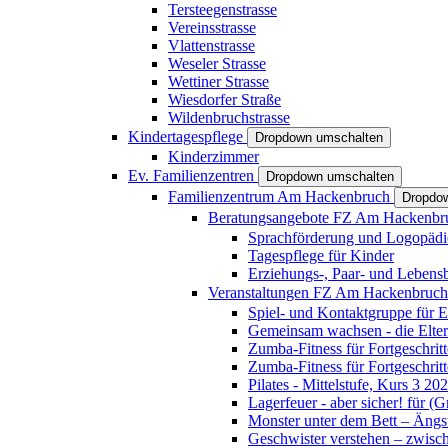
Tersteegenstrasse
Vereinsstrasse
Vlattenstrasse
Weseler Strasse
Wettiner Strasse
Wiesdorfer Straße
Wildenbruchstrasse
Kindertagespflege
Dropdown umschalten
Kinderzimmer
Ev. Familienzentren
Dropdown umschalten
Familienzentrum Am Hackenbruch
Dropdo
Beratungsangebote FZ Am Hackenb
Sprachförderung und Logopädi
Tagespflege für Kinder
Erziehungs-, Paar- und Lebens
Veranstaltungen FZ Am Hackenbruc
Spiel- und Kontaktgruppe für E
Gemeinsam wachsen - die Elte
Zumba-Fitness für Fortgeschrit
Zumba-Fitness für Fortgeschrit
Pilates - Mittelstufe, Kurs 3 20
Lagerfeuer - aber sicher! für (
Monster unter dem Bett – Ängst
Geschwister verstehen – zwisc