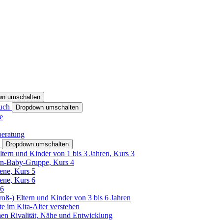
wn umschalten
ruch
Dropdown umschalten
e
beratung
h
Dropdown umschalten
ltern und Kinder von 1 bis 3 Jahren, Kurs 3
rn-Baby-Gruppe, Kurs 4
tene, Kurs 5
tene, Kurs 6
26
Groß-) Eltern und Kinder von 3 bis 6 Jahren
e im Kita-Alter verstehen
hen Rivalität, Nähe und Entwicklung