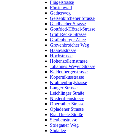
Flügelstrasse
Fürstenwall
Gatherweg
Gelsenkirchener Strasse
Gladbacher Strasse
Gottfried-Hötzel-Strasse
Graf-Recke-Strasse
Grafenberger Allee
Grevenbroicher Weg
Hasselsstrasse
Hochstrasse
Hohenzollernstrasse
Johannes-Weyer-Strasse
Kaldenbergerstrasse
Kopernikusstrasse
Krahnenburgstrasse
Langer Strasse
Leichlinger Straße
Niederrheinstrasse
Oberrather Strasse
Opladener Strasse
Ria-Thiele-Straße
Steubenstrasse
Striegauer Weg
Südallee