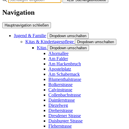
Navigation
Hauptnavigation schließen
Jugend & Familie
Dropdown umschalten
Kitas & Kindertagespflege
Dropdown umschalten
Kitas
Dropdown umschalten
Ahornallee
Am Falder
Am Hackenbruch
Apostelplatz
Am Schabernack
Blumenthalstrasse
Bolkerstrasse
Calvinstrasse
Collenbachstrasse
Daimlerstrasse
Diezelweg
Dreherstrasse
Dresdener Strasse
Duisburger Strasse
Fleherstrasse