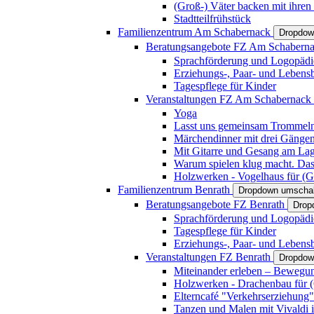
(Groß-) Väter backen mit ihren
Stadtteilfrühstück
Familienzentrum Am Schabernack
Dropdow
Beratungsangebote FZ Am Schabern
Sprachförderung und Logopädi
Erziehungs-, Paar- und Lebens
Tagespflege für Kinder
Veranstaltungen FZ Am Schabernack
Yoga
Lasst uns gemeinsam Trommeln 
Märchendinner mit drei Gänge
Mit Gitarre und Gesang am Lage
Warum spielen klug macht. Das
Holzwerken - Vogelhaus für (Gr
Familienzentrum Benrath
Dropdown umschal
Beratungsangebote FZ Benrath
Drop
Sprachförderung und Logopädi
Tagespflege für Kinder
Erziehungs-, Paar- und Lebens
Veranstaltungen FZ Benrath
Dropdow
Miteinander erleben – Bewegung
Holzwerken - Drachenbau für (G
Elterncafé "Verkehrserziehung"
Tanzen und Malen mit Vivaldi in