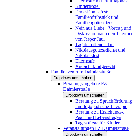
Elterncafé mit Frau Jajonek
Kindertrödel
Ernte-Dank-Fest:
Familienfrühstück und
Familiengottesdienst
Nein aus Liebe - Vortrag und
Diskussion nach den Theorien
von Jesper Juul
Tag der offenen Tür
Nikolausgottessdienst und
Nikolausfest
Elterncafé
Andacht kindgerecht
Familienzentrum Daimlerstraße
Dropdown umschalten
Beratungsangebote FZ
Daimlerstraße
Dropdown umschalten
Beratung zu Sprachförderung
und logopädische Therapie
Beratung zu Erziehungs-,
Paar- und Lebensfragen
Tagespflege für Kinder
Veranstaltungen FZ Daimlerstraße
Dropdown umschalten