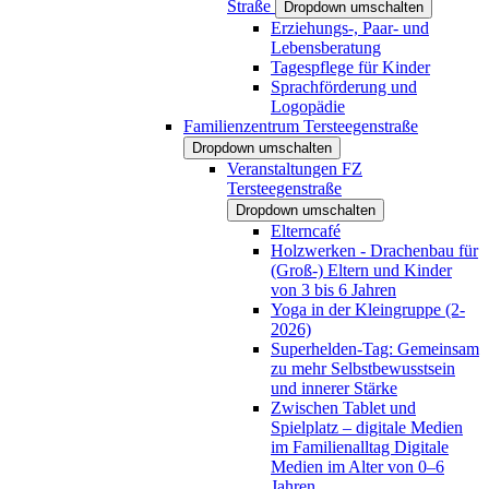
Straße
Dropdown umschalten
Erziehungs-, Paar- und
Lebensberatung
Tagespflege für Kinder
Sprachförderung und
Logopädie
Familienzentrum Tersteegenstraße
Dropdown umschalten
Veranstaltungen FZ
Tersteegenstraße
Dropdown umschalten
Elterncafé
Holzwerken - Drachenbau für
(Groß-) Eltern und Kinder
von 3 bis 6 Jahren
Yoga in der Kleingruppe (2-
2026)
Superhelden-Tag: Gemeinsam
zu mehr Selbstbewusstsein
und innerer Stärke
Zwischen Tablet und
Spielplatz – digitale Medien
im Familienalltag Digitale
Medien im Alter von 0–6
Jahren