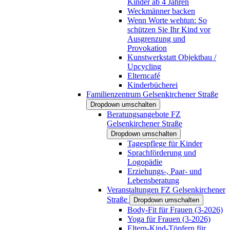
Kinder ab 4 Jahren
Weckmänner backen
Wenn Worte wehtun: So
schützen Sie Ihr Kind vor
Ausgrenzung und
Provokation
Kunstwerkstatt Objektbau /
Upcycling
Elterncafé
Kinderbücherei
Familienzentrum Gelsenkirchener Straße
Dropdown umschalten
Beratungsangebote FZ
Gelsenkirchener Straße
Dropdown umschalten
Tagespflege für Kinder
Sprachförderung und
Logopädie
Erziehungs-, Paar- und
Lebensberatung
Veranstaltungen FZ Gelsenkirchener
Straße
Dropdown umschalten
Body-Fit für Frauen (3-2026)
Yoga für Frauen (3-2026)
Eltern-Kind-Töpfern für