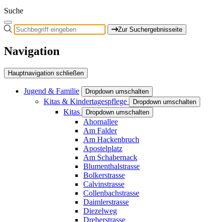
Suche
Zur Suchergebnisseite
Navigation
Hauptnavigation schließen
Jugend & Familie
Dropdown umschalten
Kitas & Kindertagespflege
Dropdown umschalten
Kitas
Dropdown umschalten
Ahornallee
Am Falder
Am Hackenbruch
Apostelplatz
Am Schabernack
Blumenthalstrasse
Bolkerstrasse
Calvinstrasse
Collenbachstrasse
Daimlerstrasse
Diezelweg
Dreherstrasse