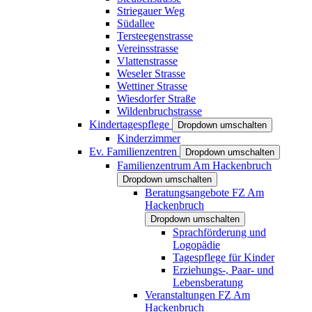
Striegauer Weg
Südallee
Tersteegenstrasse
Vereinsstrasse
Vlattenstrasse
Weseler Strasse
Wettiner Strasse
Wiesdorfer Straße
Wildenbruchstrasse
Kindertagespflege
Dropdown umschalten
Kinderzimmer
Ev. Familienzentren
Dropdown umschalten
Familienzentrum Am Hackenbruch
Dropdown umschalten
Beratungsangebote FZ Am
Hackenbruch
Dropdown umschalten
Sprachförderung und
Logopädie
Tagespflege für Kinder
Erziehungs-, Paar- und
Lebensberatung
Veranstaltungen FZ Am
Hackenbruch