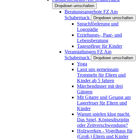
Dropdown umschalten
Beratungsangebote FZ Am
Schabernack
Dropdown umschalten
Sprachförderung und
Logopädie
Erziehungs-, Paar- und
Lebensberatung
Tagespflege für Kinder
Veranstaltungen FZ Am
Schabernack
Dropdown umschalten
Yoga
Lasst uns gemeinsam
Trommeln für Eltern und
Kinder ab 5 Jahren
Märchendinner mit drei
Gängen
Mit Gitarre und Gesang am
Lagerfeuer für Eltern und
Kinder
Warum spielen klug macht.
Das Spiel, Königsdisziplin
oder Zeitverschwendung?
Holzwerken - Vogelhaus für
(Groß-) Eltern und Kinder