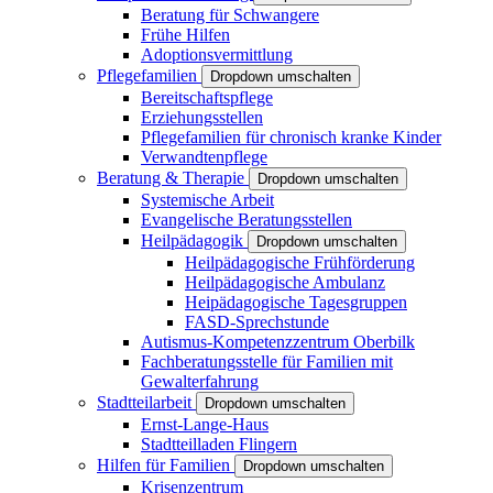
Beratung für Schwangere
Frühe Hilfen
Adoptionsvermittlung
Pflegefamilien
Dropdown umschalten
Bereitschaftspflege
Erziehungsstellen
Pflegefamilien für chronisch kranke Kinder
Verwandtenpflege
Beratung & Therapie
Dropdown umschalten
Systemische Arbeit
Evangelische Beratungsstellen
Heilpädagogik
Dropdown umschalten
Heilpädagogische Frühförderung
Heilpädagogische Ambulanz
Heipädagogische Tagesgruppen
FASD-Sprechstunde
Autismus-Kompetenzzentrum Oberbilk
Fachberatungsstelle für Familien mit
Gewalterfahrung
Stadtteilarbeit
Dropdown umschalten
Ernst-Lange-Haus
Stadtteilladen Flingern
Hilfen für Familien
Dropdown umschalten
Krisenzentrum