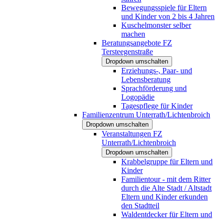
Bewegungsspiele für Eltern
und Kinder von 2 bis 4 Jahren
Kuschelmonster selber
machen
Beratungsangebote FZ
Tersteegenstraße
Dropdown umschalten
Erziehungs-, Paar- und
Lebensberatung
Sprachförderung und
Logopädie
Tagespflege für Kinder
Familienzentrum Unterrath/Lichtenbroich
Dropdown umschalten
Veranstaltungen FZ
Unterrath/Lichtenbroich
Dropdown umschalten
Krabbelgruppe für Eltern und
Kinder
Familientour - mit dem Ritter
durch die Alte Stadt / Altstadt
Eltern und Kinder erkunden
den Stadtteil
Waldentdecker für Eltern und