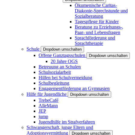
Ökumenische Caritas-
Diakonie-Sprechstunde und
Sozialberatung
Tagespflege für Kinder
Beratung zu Erziehungs-,
Paar- und Lebensfragen
Sprachförderung und
Sprachtherapie
Schule
Dropdown umschalten
Offene Ganztagsschulen
Dropdown umschalten
20 Jahre OGS
Betreuung an Schulen
Schulsozialarbeit
Hilfen bei Schulvermeidung
Schulbegleitung
Engagementförderung an Gymnasien
Hilfe für Jugendliche
Dropdown umschalten
TrebeCafé
AlleMann
JEP
jump
Jugendhilfe im Strafverfahren
Schwangerschaft, junge Eltern und
Adoptionsvermittlung
Dropdown umschalten