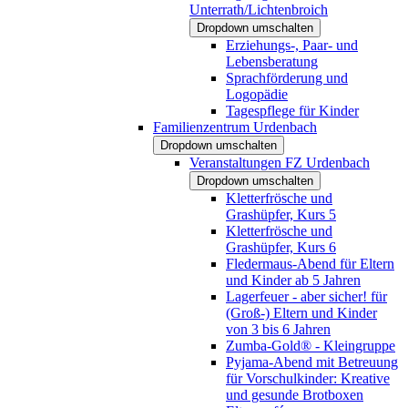
Unterrath/Lichtenbroich
Dropdown umschalten
Erziehungs-, Paar- und
Lebensberatung
Sprachförderung und
Logopädie
Tagespflege für Kinder
Familienzentrum Urdenbach
Dropdown umschalten
Veranstaltungen FZ Urdenbach
Dropdown umschalten
Kletterfrösche und
Grashüpfer, Kurs 5
Kletterfrösche und
Grashüpfer, Kurs 6
Fledermaus-Abend für Eltern
und Kinder ab 5 Jahren
Lagerfeuer - aber sicher! für
(Groß-) Eltern und Kinder
von 3 bis 6 Jahren
Zumba-Gold® - Kleingruppe
Pyjama-Abend mit Betreuung
für Vorschulkinder: Kreative
und gesunde Brotboxen