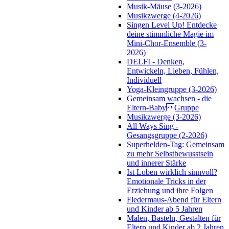
Musik-Mäuse (3-2026)
Musikzwerge (4-2026)
Singen Level Up! Entdecke
deine stimmliche Magie im
Mini-Chor-Ensemble (3-
2026)
DELFI - Denken,
Entwickeln, Lieben, Fühlen,
Individuell
Yoga-Kleingruppe (3-2026)
Gemeinsam wachsen - die
Eltern-BabyGruppe
Musikzwerge (3-2026)
All Ways Sing -
Gesangsgruppe (2-2026)
Superhelden-Tag: Gemeinsam
zu mehr Selbstbewusstsein
und innerer Stärke
Ist Loben wirklich sinnvoll?
Emotionale Tricks in der
Erziehung und ihre Folgen
Fledermaus-Abend für Eltern
und Kinder ab 5 Jahren
Malen, Basteln, Gestalten für
Eltern und Kinder ab 2 Jahren