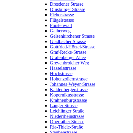
Dresdener Strasse
Duisburger Strasse
Fleherstrasse
Flügelstrasse
Fürstenwall
Gatherweg
Gelsenkirchener Strasse
Gladbacher Strasse
Gottfried-Hötzel-Strasse
Graf-Recke-Strasse
Grafenberger Allee
Grevenbroicher Weg
Hasselsstrasse
Hochstrasse
Hohenzollernstrasse
Johannes-Weyer-Strasse
Kaldenbergerstrasse
Kopernikusstrasse
Krahnenburgstrasse
Langer Strasse
Leichlinger Straße
Niederrheinstrasse
Oberrather Strasse
Ria-Thiele-Straße
Steubenstrasse