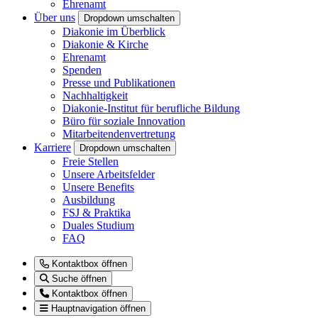
Ehrenamt
Über uns
Dropdown umschalten
Diakonie im Überblick
Diakonie & Kirche
Ehrenamt
Spenden
Presse und Publikationen
Nachhaltigkeit
Diakonie-Institut für berufliche Bildung
Büro für soziale Innovation
Mitarbeitendenvertretung
Karriere
Dropdown umschalten
Freie Stellen
Unsere Arbeitsfelder
Unsere Benefits
Ausbildung
FSJ & Praktika
Duales Studium
FAQ
Kontaktbox öffnen
Suche öffnen
Kontaktbox öffnen
Hauptnavigation öffnen