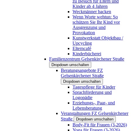
zu Besuch für Eltern und
Kinder ab 4 Jahren
Weckmänner backen
Wenn Worte wehtun: So
schützen Sie Ihr Kind vor
Ausgrenzung und
Provokation
Kunstwerkstatt Objektbau /
Upcycling
Elterncafé
Kinderbücherei
Familienzentrum Gelsenkirchener Straße
Dropdown umschalten
Beratungsangebote FZ
Gelsenkirchener Straße
Dropdown umschalten
Tagespflege für Kinder
Sprachförderung und
Logopädie
Erziehungs-, Paar- und
Lebensberatung
Veranstaltungen FZ Gelsenkirchener
Straße
Dropdown umschalten
Body-Fit für Frauen (3-2026)
Yoga für Frauen (3-2026)