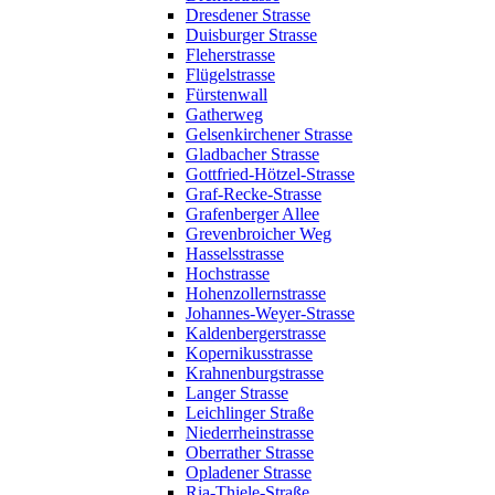
Dresdener Strasse
Duisburger Strasse
Fleherstrasse
Flügelstrasse
Fürstenwall
Gatherweg
Gelsenkirchener Strasse
Gladbacher Strasse
Gottfried-Hötzel-Strasse
Graf-Recke-Strasse
Grafenberger Allee
Grevenbroicher Weg
Hasselsstrasse
Hochstrasse
Hohenzollernstrasse
Johannes-Weyer-Strasse
Kaldenbergerstrasse
Kopernikusstrasse
Krahnenburgstrasse
Langer Strasse
Leichlinger Straße
Niederrheinstrasse
Oberrather Strasse
Opladener Strasse
Ria-Thiele-Straße