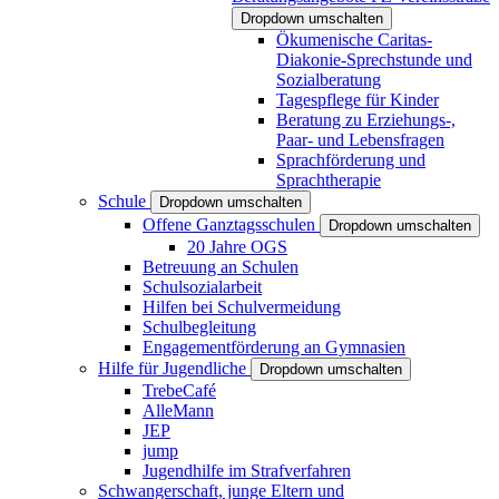
Dropdown umschalten
Ökumenische Caritas-
Diakonie-Sprechstunde und
Sozialberatung
Tagespflege für Kinder
Beratung zu Erziehungs-,
Paar- und Lebensfragen
Sprachförderung und
Sprachtherapie
Schule
Dropdown umschalten
Offene Ganztagsschulen
Dropdown umschalten
20 Jahre OGS
Betreuung an Schulen
Schulsozialarbeit
Hilfen bei Schulvermeidung
Schulbegleitung
Engagementförderung an Gymnasien
Hilfe für Jugendliche
Dropdown umschalten
TrebeCafé
AlleMann
JEP
jump
Jugendhilfe im Strafverfahren
Schwangerschaft, junge Eltern und