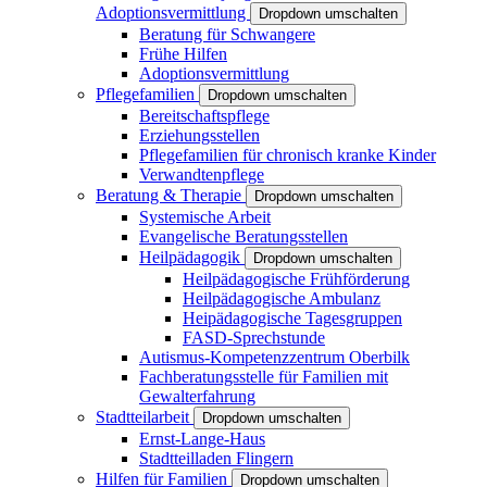
Adoptionsvermittlung
Dropdown umschalten
Beratung für Schwangere
Frühe Hilfen
Adoptionsvermittlung
Pflegefamilien
Dropdown umschalten
Bereitschaftspflege
Erziehungsstellen
Pflegefamilien für chronisch kranke Kinder
Verwandtenpflege
Beratung & Therapie
Dropdown umschalten
Systemische Arbeit
Evangelische Beratungsstellen
Heilpädagogik
Dropdown umschalten
Heilpädagogische Frühförderung
Heilpädagogische Ambulanz
Heipädagogische Tagesgruppen
FASD-Sprechstunde
Autismus-Kompetenzzentrum Oberbilk
Fachberatungsstelle für Familien mit
Gewalterfahrung
Stadtteilarbeit
Dropdown umschalten
Ernst-Lange-Haus
Stadtteilladen Flingern
Hilfen für Familien
Dropdown umschalten