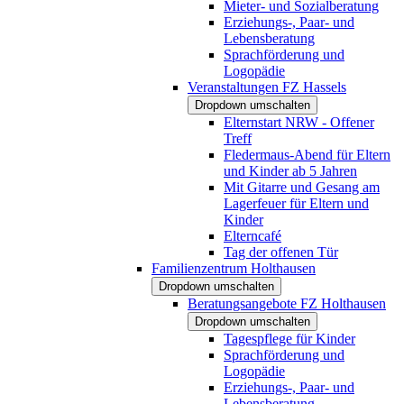
Mieter- und Sozialberatung
Erziehungs-, Paar- und
Lebensberatung
Sprachförderung und
Logopädie
Veranstaltungen FZ Hassels
Dropdown umschalten
Elternstart NRW - Offener
Treff
Fledermaus-Abend für Eltern
und Kinder ab 5 Jahren
Mit Gitarre und Gesang am
Lagerfeuer für Eltern und
Kinder
Elterncafé
Tag der offenen Tür
Familienzentrum Holthausen
Dropdown umschalten
Beratungsangebote FZ Holthausen
Dropdown umschalten
Tagespflege für Kinder
Sprachförderung und
Logopädie
Erziehungs-, Paar- und
Lebensberatung