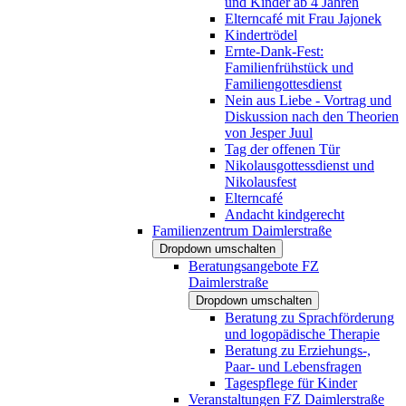
und Kinder ab 4 Jahren
Elterncafé mit Frau Jajonek
Kindertrödel
Ernte-Dank-Fest:
Familienfrühstück und
Familiengottesdienst
Nein aus Liebe - Vortrag und
Diskussion nach den Theorien
von Jesper Juul
Tag der offenen Tür
Nikolausgottessdienst und
Nikolausfest
Elterncafé
Andacht kindgerecht
Familienzentrum Daimlerstraße
Dropdown umschalten
Beratungsangebote FZ
Daimlerstraße
Dropdown umschalten
Beratung zu Sprachförderung
und logopädische Therapie
Beratung zu Erziehungs-,
Paar- und Lebensfragen
Tagespflege für Kinder
Veranstaltungen FZ Daimlerstraße