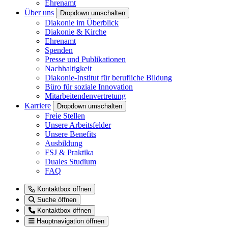
Ehrenamt
Über uns
Dropdown umschalten
Diakonie im Überblick
Diakonie & Kirche
Ehrenamt
Spenden
Presse und Publikationen
Nachhaltigkeit
Diakonie-Institut für berufliche Bildung
Büro für soziale Innovation
Mitarbeitendenvertretung
Karriere
Dropdown umschalten
Freie Stellen
Unsere Arbeitsfelder
Unsere Benefits
Ausbildung
FSJ & Praktika
Duales Studium
FAQ
Kontaktbox öffnen
Suche öffnen
Kontaktbox öffnen
Hauptnavigation öffnen