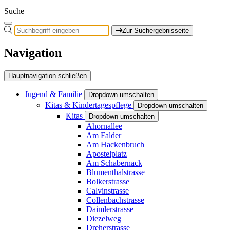
Suche
Zur Suchergebnisseite
Navigation
Hauptnavigation schließen
Jugend & Familie
Dropdown umschalten
Kitas & Kindertagespflege
Dropdown umschalten
Kitas
Dropdown umschalten
Ahornallee
Am Falder
Am Hackenbruch
Apostelplatz
Am Schabernack
Blumenthalstrasse
Bolkerstrasse
Calvinstrasse
Collenbachstrasse
Daimlerstrasse
Diezelweg
Dreherstrasse