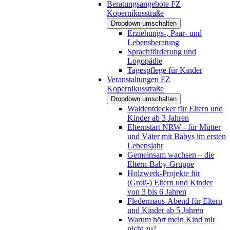
Beratungsangebote FZ
Kopernikusstraße
Dropdown umschalten
Erziehungs-, Paar- und
Lebensberatung
Sprachförderung und
Logopädie
Tagespflege für Kinder
Veranstaltungen FZ
Kopernikusstraße
Dropdown umschalten
Waldentdecker für Eltern und
Kinder ab 3 Jahren
Elternstart NRW - für Mütter
und Väter mit Babys im ersten
Lebensjahr
Gemeinsam wachsen – die
Eltern-Baby-Gruppe
Holzwerk-Projekte für
(Groß-) Eltern und Kinder
von 3 bis 6 Jahren
Fledermaus-Abend für Eltern
und Kinder ab 5 Jahren
Warum hört mein Kind mir
nicht zu?