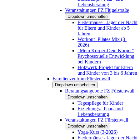
Lebensberatung
Veranstaltungen FZ Flügelstraße
Dropdown umschalten
Fledermäuse - Jäger der Nacht
für Eltern und Kinder ab 5
Jahren
Workout- Pilates Mix (3-
2026)
"Mein Körper-Dein Körper"
Psychosexuelle Entwicklung
bei Kindern
Holzwerk-Projekt für Eltern
und Kinder von 3 bis 6 Jahren
Familienzentrum Fürstenwall
Dropdown umschalten
Beratungsangebote FZ Fürstenwall
Dropdown umschalten
Tagespflege für Kinder
Erziehungs-, Paar- und
Lebensberatung
Veranstaltungen FZ Fürstenwall
Dropdown umschalten
Yoga-Kurs (3-2026)
Fledermäuse - Jäger der Nacht