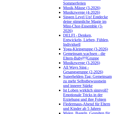
Sommerferien
Musik-Mäuse (3-2026)
Musikzwerge (4-2026)
Singen Level Up! Entdecke
deine stimmliche Magie im
Mini-Chor-Ensemble (3-
2026)
DELFI - Denken,
Entwickeln, Lieben, Fühlen,
Individuell
Yoga-Kleingruppe (3-2026)
Gemeinsam wachsen - die
Eltern-BabyGruppe
Musikzwerge (3-2026)
All Ways Sing -
Gesangsgruppe (2-2026)
Superhelden-Tag: Gemeinsam
zu mehr Selbstbewusstsein
und innerer Stärke
Ist Loben wirklich sinnvoll?
Emotionale Tricks in der
Erziehung und ihre Folgen
Fledermaus-Abend für Eltern
und Kinder ab 5 Jahren
Malen, Basteln, Gestalten für