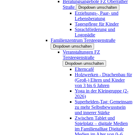
Beratungsangebote FZ Oberrather
Straße
Dropdown umschalten
Erziehungs-, Paar- und
Lebensberatung
Tagespflege für Kinder
Sprachförderung und
Logopädie
Familienzentrum Tersteegenstraße
Dropdown umschalten
Veranstaltungen FZ
Tersteegenstraße
Dropdown umschalten
Elterncafé
Holzwerken - Drachenbau für
(Groß-) Eltern und Kinder
von 3 bis 6 Jahren
Yoga in der Kleingruppe (2-
2026)
Superhelden-Tag: Gemeinsam
zu mehr Selbstbewusstsein
und innerer Stärke
Zwischen Tablet und
Spielplatz – digitale Medien
im Familienalltag Digitale
Medien im Alter von 0–6