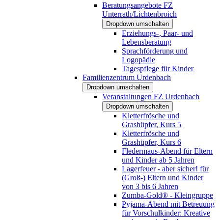
Beratungsangebote FZ
Unterrath/Lichtenbroich
Dropdown umschalten
Erziehungs-, Paar- und
Lebensberatung
Sprachförderung und
Logopädie
Tagespflege für Kinder
Familienzentrum Urdenbach
Dropdown umschalten
Veranstaltungen FZ Urdenbach
Dropdown umschalten
Kletterfrösche und
Grashüpfer, Kurs 5
Kletterfrösche und
Grashüpfer, Kurs 6
Fledermaus-Abend für Eltern
und Kinder ab 5 Jahren
Lagerfeuer - aber sicher! für
(Groß-) Eltern und Kinder
von 3 bis 6 Jahren
Zumba-Gold® - Kleingruppe
Pyjama-Abend mit Betreuung
für Vorschulkinder: Kreative