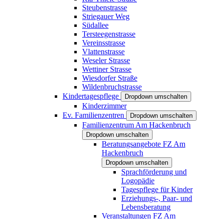
Steubenstrasse
Striegauer Weg
Südallee
Tersteegenstrasse
Vereinsstrasse
Vlattenstrasse
Weseler Strasse
Wettiner Strasse
Wiesdorfer Straße
Wildenbruchstrasse
Kindertagespflege
Dropdown umschalten
Kinderzimmer
Ev. Familienzentren
Dropdown umschalten
Familienzentrum Am Hackenbruch
Dropdown umschalten
Beratungsangebote FZ Am
Hackenbruch
Dropdown umschalten
Sprachförderung und
Logopädie
Tagespflege für Kinder
Erziehungs-, Paar- und
Lebensberatung
Veranstaltungen FZ Am