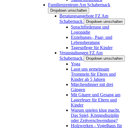
Familienzentrum Am Schabernack
Dropdown umschalten
Beratungsangebote FZ Am
Schabernack
Dropdown umschalten
Sprachförderung und
Logopädie
Erziehungs-, Paar- und
Lebensberatung
Tagespflege für Kinder
Veranstaltungen FZ Am
Schabernack
Dropdown umschalten
Yoga
Lasst uns gemeinsam
Trommeln für Eltern und
Kinder ab 5 Jahren
Märchendinner mit drei
Gängen
Mit Gitarre und Gesang am
Lagerfeuer für Eltern und
Kinder
Warum spielen klug macht.
Das Spiel, Königsdisziplin
oder Zeitverschwendung?
Holzwerken - Vogelhaus für