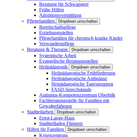
Beratung für Schwangere
Frühe Hilfen
Adoptionsvermittlung
Pflegefamilien
Dropdown umschalten
Bereitschaftspflege
Erziehungsstellen
Pflegefamilien für chronisch kranke Kinder
Verwandtenpflege
Beratung & Therapie
Dropdown umschalten
Systemische Arbeit
Evangelische Beratungsstellen
Heilpädagogik
Dropdown umschalten
Heilpädagogische Frühförderung
Heilpädagogische Ambulanz
Heipädagogische Tagesgruppen
FASD-Sprechstunde
Autismus-Kompetenzzentrum Oberbilk
Fachberatungsstelle für Familien mit
Gewalterfahrung
Stadtteilarbeit
Dropdown umschalten
Ernst-Lange-Haus
Stadtteilladen Flingern
Hilfen für Familien
Dropdown umschalten
Krisenzentrum