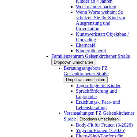
Kinder ab 4 Jahren
Weckmänner backen
Wenn Worte wehtun: So
schützen Sie Ihr Kind vor
Ausgrenzung und
Provokation
Kunstwerkstatt Objektbau /
Upcycling
Elterncafé
Kinderbücherei
Familienzentrum Gelsenkirchener Straße
Dropdown umschalten
Beratungsangebote FZ
Gelsenkirchener Straße
Dropdown umschalten
Tagespflege für Kinder
Sprachförderung und
Logopädie
Erziehungs-, Paar- und
Lebensberatung
Veranstaltungen FZ Gelsenkirchener
Straße
Dropdown umschalten
Body-Fit für Frauen (3-2026)
Yoga für Frauen (3-2026)
Eltern-Kind-Töpfern für