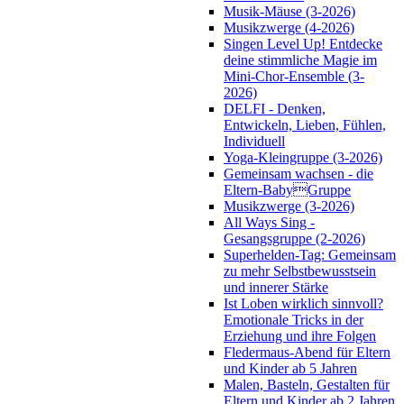
Musik-Mäuse (3-2026)
Musikzwerge (4-2026)
Singen Level Up! Entdecke
deine stimmliche Magie im
Mini-Chor-Ensemble (3-
2026)
DELFI - Denken,
Entwickeln, Lieben, Fühlen,
Individuell
Yoga-Kleingruppe (3-2026)
Gemeinsam wachsen - die
Eltern-BabyGruppe
Musikzwerge (3-2026)
All Ways Sing -
Gesangsgruppe (2-2026)
Superhelden-Tag: Gemeinsam
zu mehr Selbstbewusstsein
und innerer Stärke
Ist Loben wirklich sinnvoll?
Emotionale Tricks in der
Erziehung und ihre Folgen
Fledermaus-Abend für Eltern
und Kinder ab 5 Jahren
Malen, Basteln, Gestalten für
Eltern und Kinder ab 2 Jahren