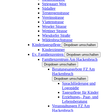
Striegauer Weg
Südallee
Tersteegenstrasse
Vereinsstrasse
Vlattenstrasse
Weseler Strasse
Wettiner Strasse
Wiesdorfer Straße
Wildenbruchstrasse
Kindertagespflege
Dropdown umschalten
Kinderzimmer
Ev. Familienzentren
Dropdown umschalten
Familienzentrum Am Hackenbruch
Dropdown umschalten
Beratungsangebote FZ Am
Hackenbruch
Dropdown umschalten
Sprachförderung und
Logopädie
Tagespflege für Kinder
Erziehungs-, Paar- und
Lebensberatung
Veranstaltungen FZ Am
Hackenbruch