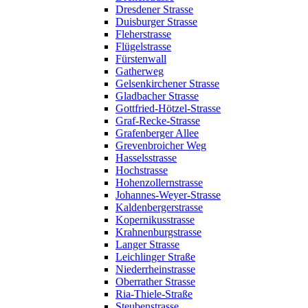
Dresdener Strasse
Duisburger Strasse
Fleherstrasse
Flügelstrasse
Fürstenwall
Gatherweg
Gelsenkirchener Strasse
Gladbacher Strasse
Gottfried-Hötzel-Strasse
Graf-Recke-Strasse
Grafenberger Allee
Grevenbroicher Weg
Hasselsstrasse
Hochstrasse
Hohenzollernstrasse
Johannes-Weyer-Strasse
Kaldenbergerstrasse
Kopernikusstrasse
Krahnenburgstrasse
Langer Strasse
Leichlinger Straße
Niederrheinstrasse
Oberrather Strasse
Ria-Thiele-Straße
Steubenstrasse