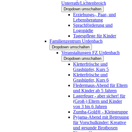
Unterrath/Lichtenbroich
Dropdown umschalten
Erziehungs-, Paar- und
Lebensberatung
Sprachförderung und
Logopädie
Tagespflege für Kinder
Familienzentrum Urdenbach
Dropdown umschalten
Veranstaltungen FZ Urdenbach
Dropdown umschalten
Kletterfrösche und
Grashüpfer, Kurs 5
Kletterfrösche und
Grashüpfer, Kurs 6
Fledermaus-Abend für Eltern
und Kinder ab 5 Jahren
Lagerfeuer - aber sicher! für
(Groß-) Eltern und Kinder
von 3 bis 6 Jahren
Zumba-Gold® - Kleingruppe
Pyjama-Abend mit Betreuung
für Vorschulkinder: Kreative
und gesunde Brotboxen