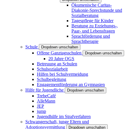
Ökumenische Caritas-
Diakonie-Sprechstunde und
Sozialberatung
Tagespflege für Kinder
Beratung zu Erziehungs-,
Paar- und Lebensfragen
Sprachförderung und
Sprachtherapie
Schule
Dropdown umschalten
Offene Ganztagsschulen
Dropdown umschalten
20 Jahre OGS
Betreuung an Schulen
Schulsozialarbeit
Hilfen bei Schulvermeidung
Schulbegleitung
Engagementförderung an Gymnasien
Hilfe für Jugendliche
Dropdown umschalten
TrebeCafé
AlleMann
JEP
jump
Jugendhilfe im Strafverfahren
Schwangerschaft, junge Eltern und
Adoptionsvermittlung
Dropdown umschalten