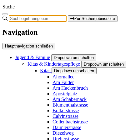
Suche
Zur Suchergebnisseite
Navigation
Hauptnavigation schließen
Jugend & Familie
Dropdown umschalten
Kitas & Kindertagespflege
Dropdown umschalten
Kitas
Dropdown umschalten
Ahornallee
Am Falder
Am Hackenbruch
Apostelplatz
Am Schabernack
Blumenthalstrasse
Bolkerstrasse
Calvinstrasse
Collenbachstrasse
Daimlerstrasse
Diezelweg
Dreherstrasse