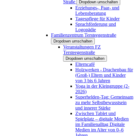
Straße
Dropdown umschalten
Erziehungs-, Paar- und
Lebensberatung
Tagespflege für Kinder
Sprachförderung und
Logopädie
Familienzentrum Tersteegenstraße
Dropdown umschalten
Veranstaltungen FZ
Tersteegenstraße
Dropdown umschalten
Elterncafé
Holzwerken - Drachenbau für
(Groß-) Eltern und Kinder
von 3 bis 6 Jahren
Yoga in der Kleingruppe (2-
2026)
Superhelden-Tag: Gemeinsam
zu mehr Selbstbewusstsein
und innerer Stärke
Zwischen Tablet und
Spielplatz – digitale Medien
im Familienalltag Digitale
Medien im Alter von 0–6
Jahren