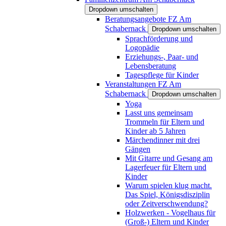
Dropdown umschalten
Beratungsangebote FZ Am
Schabernack
Dropdown umschalten
Sprachförderung und
Logopädie
Erziehungs-, Paar- und
Lebensberatung
Tagespflege für Kinder
Veranstaltungen FZ Am
Schabernack
Dropdown umschalten
Yoga
Lasst uns gemeinsam
Trommeln für Eltern und
Kinder ab 5 Jahren
Märchendinner mit drei
Gängen
Mit Gitarre und Gesang am
Lagerfeuer für Eltern und
Kinder
Warum spielen klug macht.
Das Spiel, Königsdisziplin
oder Zeitverschwendung?
Holzwerken - Vogelhaus für
(Groß-) Eltern und Kinder