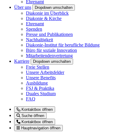
Ehrenamt
Über uns
Dropdown umschalten
Diakonie im Überblick
Diakonie & Kirche
Ehrenamt
Spenden
Presse und Publikationen
Nachhaltigkeit
Diakonie-Institut für berufliche Bildung
Büro für soziale Innovation
Mitarbeitendenvertretung
Karriere
Dropdown umschalten
Freie Stellen
Unsere Arbeitsfelder
Unsere Benefits
Ausbildung
FSJ & Praktika
Duales Studium
FAQ
Kontaktbox öffnen
Suche öffnen
Kontaktbox öffnen
Hauptnavigation öffnen