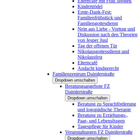
Elterncafé mit Frau Jajonek
Kindertrödel
Ernte-Dank-Fest:
Familienfrühstück und
Familiengottesdienst
Nein aus Liebe - Vortrag und
Diskussion nach den Theorien
von Jesper Juul
Tag der offenen Tür
Nikolausgottessdienst und
Nikolausfest
Elterncafé
Andacht kindgerecht
Familienzentrum Daimlerstraße
Dropdown umschalten
Beratungsangebote FZ
Daimlerstraße
Dropdown umschalten
Beratung zu Sprachförderung
und logopädische Therapie
Beratung zu Erziehungs-,
Paar- und Lebensfragen
Tagespflege für Kinder
Veranstaltungen FZ Daimlerstraße
Dropdown umschalten