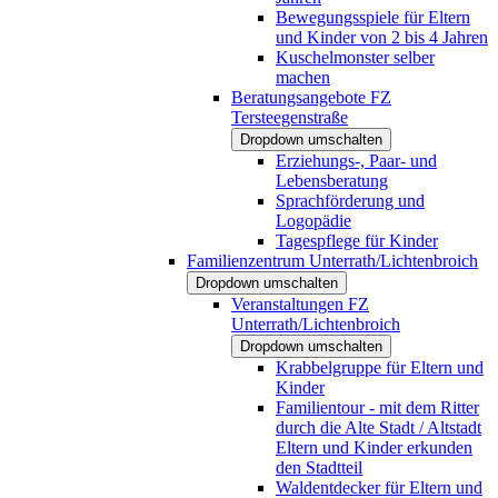
Bewegungsspiele für Eltern
und Kinder von 2 bis 4 Jahren
Kuschelmonster selber
machen
Beratungsangebote FZ
Tersteegenstraße
Dropdown umschalten
Erziehungs-, Paar- und
Lebensberatung
Sprachförderung und
Logopädie
Tagespflege für Kinder
Familienzentrum Unterrath/Lichtenbroich
Dropdown umschalten
Veranstaltungen FZ
Unterrath/Lichtenbroich
Dropdown umschalten
Krabbelgruppe für Eltern und
Kinder
Familientour - mit dem Ritter
durch die Alte Stadt / Altstadt
Eltern und Kinder erkunden
den Stadtteil
Waldentdecker für Eltern und