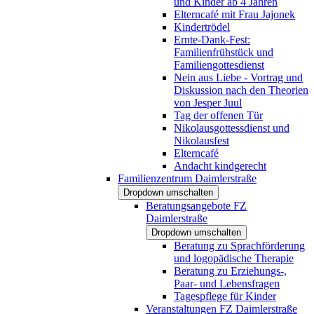
und Kinder ab 4 Jahren
Elterncafé mit Frau Jajonek
Kindertrödel
Ernte-Dank-Fest:
Familienfrühstück und
Familiengottesdienst
Nein aus Liebe - Vortrag und
Diskussion nach den Theorien
von Jesper Juul
Tag der offenen Tür
Nikolausgottessdienst und
Nikolausfest
Elterncafé
Andacht kindgerecht
Familienzentrum Daimlerstraße
Dropdown umschalten
Beratungsangebote FZ
Daimlerstraße
Dropdown umschalten
Beratung zu Sprachförderung
und logopädische Therapie
Beratung zu Erziehungs-,
Paar- und Lebensfragen
Tagespflege für Kinder
Veranstaltungen FZ Daimlerstraße