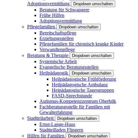
Adoptionsvermittlung
Dropdown umschalten
Beratung für Schwangere
Frühe Hilfen
Adoptionsvermittlung
Pflegefamilien
Dropdown umschalten
Bereitschaftspflege
Erziehungsstellen
Pflegefamilien für chronisch kranke Kinder
Verwandtenpflege
Beratung & Therapie
Dropdown umschalten
Systemische Arbeit
Evangelische Beratungsstellen
Heilpädagogik
Dropdown umschalten
Heilpädagogische Frühförderung
Heilpädagogische Ambulanz
Heipädagogische Tagesgruppen
FASD-Sprechstunde
Autismus-Kompetenzzentrum Oberbilk
Fachberatungsstelle für Familien mit
Gewalterfahrung
Stadtteilarbeit
Dropdown umschalten
Ernst-Lange-Haus
Stadtteilladen Flingern
Hilfen für Familien
Dropdown umschalten