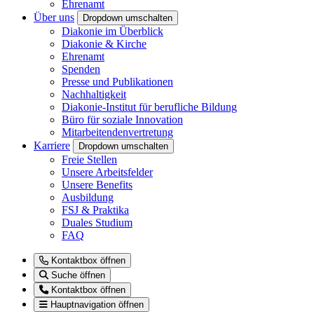
Ehrenamt
Über uns
Dropdown umschalten
Diakonie im Überblick
Diakonie & Kirche
Ehrenamt
Spenden
Presse und Publikationen
Nachhaltigkeit
Diakonie-Institut für berufliche Bildung
Büro für soziale Innovation
Mitarbeitendenvertretung
Karriere
Dropdown umschalten
Freie Stellen
Unsere Arbeitsfelder
Unsere Benefits
Ausbildung
FSJ & Praktika
Duales Studium
FAQ
Kontaktbox öffnen
Suche öffnen
Kontaktbox öffnen
Hauptnavigation öffnen