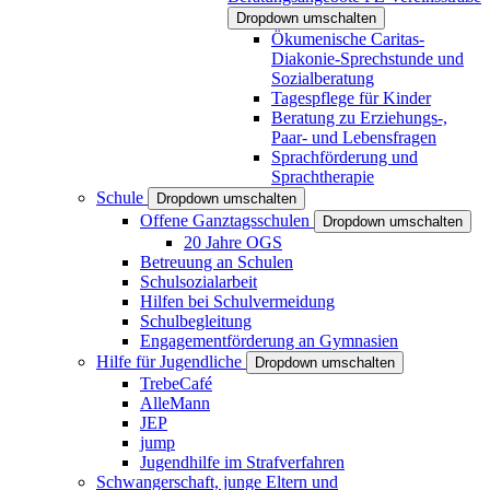
Dropdown umschalten
Ökumenische Caritas-
Diakonie-Sprechstunde und
Sozialberatung
Tagespflege für Kinder
Beratung zu Erziehungs-,
Paar- und Lebensfragen
Sprachförderung und
Sprachtherapie
Schule
Dropdown umschalten
Offene Ganztagsschulen
Dropdown umschalten
20 Jahre OGS
Betreuung an Schulen
Schulsozialarbeit
Hilfen bei Schulvermeidung
Schulbegleitung
Engagementförderung an Gymnasien
Hilfe für Jugendliche
Dropdown umschalten
TrebeCafé
AlleMann
JEP
jump
Jugendhilfe im Strafverfahren
Schwangerschaft, junge Eltern und