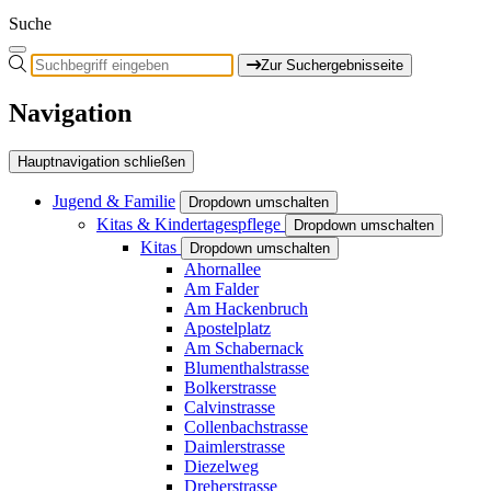
Suche
Zur Suchergebnisseite
Navigation
Hauptnavigation schließen
Jugend & Familie
Dropdown umschalten
Kitas & Kindertagespflege
Dropdown umschalten
Kitas
Dropdown umschalten
Ahornallee
Am Falder
Am Hackenbruch
Apostelplatz
Am Schabernack
Blumenthalstrasse
Bolkerstrasse
Calvinstrasse
Collenbachstrasse
Daimlerstrasse
Diezelweg
Dreherstrasse