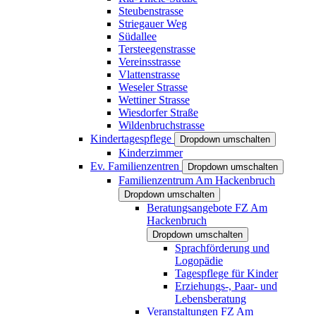
Steubenstrasse
Striegauer Weg
Südallee
Tersteegenstrasse
Vereinsstrasse
Vlattenstrasse
Weseler Strasse
Wettiner Strasse
Wiesdorfer Straße
Wildenbruchstrasse
Kindertagespflege
Dropdown umschalten
Kinderzimmer
Ev. Familienzentren
Dropdown umschalten
Familienzentrum Am Hackenbruch
Dropdown umschalten
Beratungsangebote FZ Am
Hackenbruch
Dropdown umschalten
Sprachförderung und
Logopädie
Tagespflege für Kinder
Erziehungs-, Paar- und
Lebensberatung
Veranstaltungen FZ Am