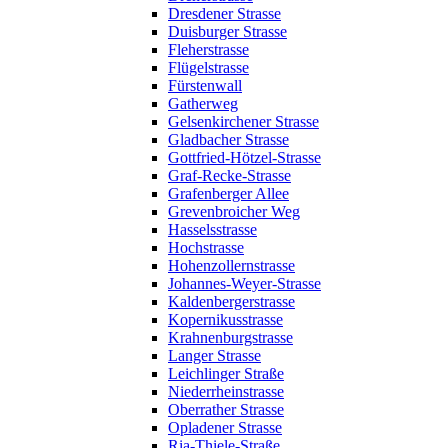
Dresdener Strasse
Duisburger Strasse
Fleherstrasse
Flügelstrasse
Fürstenwall
Gatherweg
Gelsenkirchener Strasse
Gladbacher Strasse
Gottfried-Hötzel-Strasse
Graf-Recke-Strasse
Grafenberger Allee
Grevenbroicher Weg
Hasselsstrasse
Hochstrasse
Hohenzollernstrasse
Johannes-Weyer-Strasse
Kaldenbergerstrasse
Kopernikusstrasse
Krahnenburgstrasse
Langer Strasse
Leichlinger Straße
Niederrheinstrasse
Oberrather Strasse
Opladener Strasse
Ria-Thiele-Straße