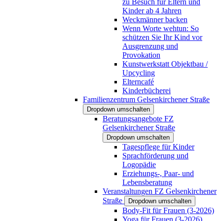
zu Besuch für Eltern und
Kinder ab 4 Jahren
Weckmänner backen
Wenn Worte wehtun: So
schützen Sie Ihr Kind vor
Ausgrenzung und
Provokation
Kunstwerkstatt Objektbau /
Upcycling
Elterncafé
Kinderbücherei
Familienzentrum Gelsenkirchener Straße
Dropdown umschalten
Beratungsangebote FZ
Gelsenkirchener Straße
Dropdown umschalten
Tagespflege für Kinder
Sprachförderung und
Logopädie
Erziehungs-, Paar- und
Lebensberatung
Veranstaltungen FZ Gelsenkirchener
Straße
Dropdown umschalten
Body-Fit für Frauen (3-2026)
Yoga für Frauen (3-2026)