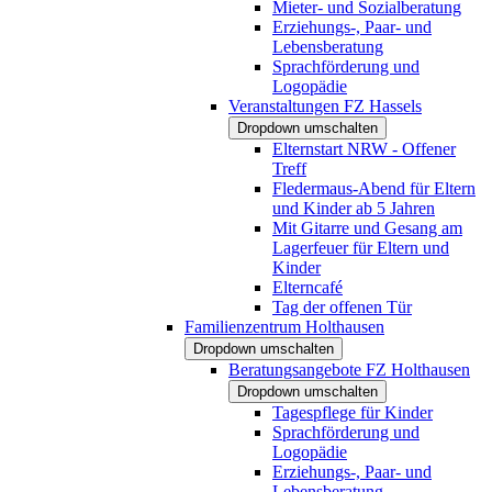
Mieter- und Sozialberatung
Erziehungs-, Paar- und
Lebensberatung
Sprachförderung und
Logopädie
Veranstaltungen FZ Hassels
Dropdown umschalten
Elternstart NRW - Offener
Treff
Fledermaus-Abend für Eltern
und Kinder ab 5 Jahren
Mit Gitarre und Gesang am
Lagerfeuer für Eltern und
Kinder
Elterncafé
Tag der offenen Tür
Familienzentrum Holthausen
Dropdown umschalten
Beratungsangebote FZ Holthausen
Dropdown umschalten
Tagespflege für Kinder
Sprachförderung und
Logopädie
Erziehungs-, Paar- und
Lebensberatung