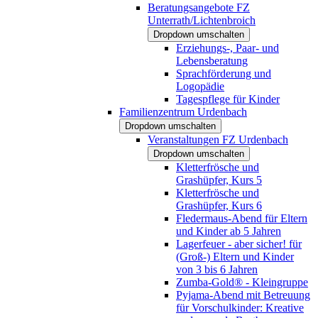
Beratungsangebote FZ
Unterrath/Lichtenbroich
Dropdown umschalten
Erziehungs-, Paar- und
Lebensberatung
Sprachförderung und
Logopädie
Tagespflege für Kinder
Familienzentrum Urdenbach
Dropdown umschalten
Veranstaltungen FZ Urdenbach
Dropdown umschalten
Kletterfrösche und
Grashüpfer, Kurs 5
Kletterfrösche und
Grashüpfer, Kurs 6
Fledermaus-Abend für Eltern
und Kinder ab 5 Jahren
Lagerfeuer - aber sicher! für
(Groß-) Eltern und Kinder
von 3 bis 6 Jahren
Zumba-Gold® - Kleingruppe
Pyjama-Abend mit Betreuung
für Vorschulkinder: Kreative