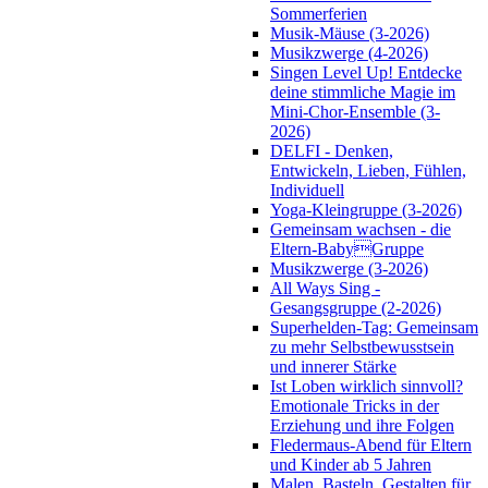
Sommerferien
Musik-Mäuse (3-2026)
Musikzwerge (4-2026)
Singen Level Up! Entdecke
deine stimmliche Magie im
Mini-Chor-Ensemble (3-
2026)
DELFI - Denken,
Entwickeln, Lieben, Fühlen,
Individuell
Yoga-Kleingruppe (3-2026)
Gemeinsam wachsen - die
Eltern-BabyGruppe
Musikzwerge (3-2026)
All Ways Sing -
Gesangsgruppe (2-2026)
Superhelden-Tag: Gemeinsam
zu mehr Selbstbewusstsein
und innerer Stärke
Ist Loben wirklich sinnvoll?
Emotionale Tricks in der
Erziehung und ihre Folgen
Fledermaus-Abend für Eltern
und Kinder ab 5 Jahren
Malen, Basteln, Gestalten für