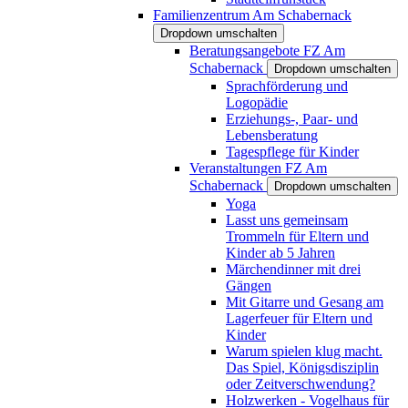
Familienzentrum Am Schabernack
Dropdown umschalten
Beratungsangebote FZ Am
Schabernack
Dropdown umschalten
Sprachförderung und
Logopädie
Erziehungs-, Paar- und
Lebensberatung
Tagespflege für Kinder
Veranstaltungen FZ Am
Schabernack
Dropdown umschalten
Yoga
Lasst uns gemeinsam
Trommeln für Eltern und
Kinder ab 5 Jahren
Märchendinner mit drei
Gängen
Mit Gitarre und Gesang am
Lagerfeuer für Eltern und
Kinder
Warum spielen klug macht.
Das Spiel, Königsdisziplin
oder Zeitverschwendung?
Holzwerken - Vogelhaus für