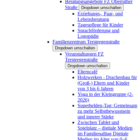
Beratungsangebote FZ Oberrather
Straße
Dropdown umschalten
Erziehungs-, Paar- und
Lebensberatung
Tagespflege für Kinder
Sprachförderung und
Logopädie
Familienzentrum Tersteegenstraße
Dropdown umschalten
Veranstaltungen FZ
Tersteegenstraße
Dropdown umschalten
Elterncafé
Holzwerken - Drachenbau für
(Groß-) Eltern und Kinder
von 3 bis 6 Jahren
Yoga in der Kleingruppe (2-
2026)
Superhelden-Tag: Gemeinsam
zu mehr Selbstbewusstsein
und innerer Stärke
Zwischen Tablet und
Spielplatz – digitale Medien
im Familienalltag Digitale
Medien im Alter von 0–6