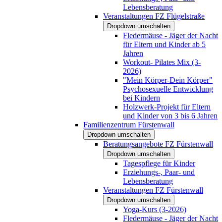
Lebensberatung
Veranstaltungen FZ Flügelstraße
Dropdown umschalten
Fledermäuse - Jäger der Nacht
für Eltern und Kinder ab 5
Jahren
Workout- Pilates Mix (3-
2026)
"Mein Körper-Dein Körper"
Psychosexuelle Entwicklung
bei Kindern
Holzwerk-Projekt für Eltern
und Kinder von 3 bis 6 Jahren
Familienzentrum Fürstenwall
Dropdown umschalten
Beratungsangebote FZ Fürstenwall
Dropdown umschalten
Tagespflege für Kinder
Erziehungs-, Paar- und
Lebensberatung
Veranstaltungen FZ Fürstenwall
Dropdown umschalten
Yoga-Kurs (3-2026)
Fledermäuse - Jäger der Nacht