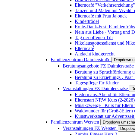
Elterncafé "Verkehrserziehung"
Tanzen und Malen mit Vivaldi in
Elterncafé mit Frau Jajonek
Kindertrödel
Ernte-Dank-Fest: Familienfrühs
Nein aus Liebe - Vortrag und D
Tag der offenen Tür
Nikolausgottessdienst und Niko
Elterncafé
Andacht kindgerecht
Familienzentrum Daimlerstraße
Dropdown u
Beratungsangebote FZ Daimlerstraße
Beratung zu Sprachförderung u
Beratung zu Erziehungs-, Paar
Tagespflege für Kinder
Veranstaltungen FZ Daimlerstraße
D
Fledermaus-Abend für Eltern u
Elternstart NRW Kurs (2-2026)
Musikzwerge - Kurs für Eltern 
Waldwunder für (Groß-)Eltern 
Kunstwerkstatt zur Adventszeit 
Familienzentrum Wersten
Dropdown umscha
Veranstaltungen FZ Wersten
Dropdow
Zumba-Fitness Kurs 2