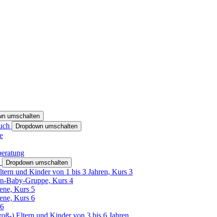
wn umschalten
ruch
Dropdown umschalten
e
beratung
h
Dropdown umschalten
ltern und Kinder von 1 bis 3 Jahren, Kurs 3
rn-Baby-Gruppe, Kurs 4
tene, Kurs 5
tene, Kurs 6
26
Groß-) Eltern und Kinder von 3 bis 6 Jahren