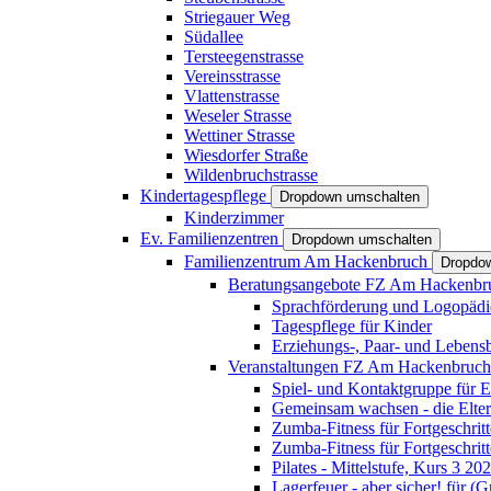
Striegauer Weg
Südallee
Tersteegenstrasse
Vereinsstrasse
Vlattenstrasse
Weseler Strasse
Wettiner Strasse
Wiesdorfer Straße
Wildenbruchstrasse
Kindertagespflege
Dropdown umschalten
Kinderzimmer
Ev. Familienzentren
Dropdown umschalten
Familienzentrum Am Hackenbruch
Dropdo
Beratungsangebote FZ Am Hackenb
Sprachförderung und Logopädi
Tagespflege für Kinder
Erziehungs-, Paar- und Lebens
Veranstaltungen FZ Am Hackenbruc
Spiel- und Kontaktgruppe für E
Gemeinsam wachsen - die Elte
Zumba-Fitness für Fortgeschrit
Zumba-Fitness für Fortgeschrit
Pilates - Mittelstufe, Kurs 3 20
Lagerfeuer - aber sicher! für (