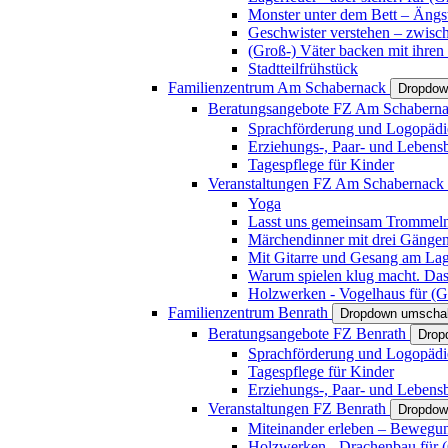
Monster unter dem Bett – Ängst
Geschwister verstehen – zwisc
(Groß-) Väter backen mit ihren
Stadtteilfrühstück
Familienzentrum Am Schabernack
Dropdow
Beratungsangebote FZ Am Schabern
Sprachförderung und Logopädi
Erziehungs-, Paar- und Lebens
Tagespflege für Kinder
Veranstaltungen FZ Am Schabernack
Yoga
Lasst uns gemeinsam Trommeln 
Märchendinner mit drei Gänge
Mit Gitarre und Gesang am Lage
Warum spielen klug macht. Das
Holzwerken - Vogelhaus für (Gr
Familienzentrum Benrath
Dropdown umschal
Beratungsangebote FZ Benrath
Drop
Sprachförderung und Logopädi
Tagespflege für Kinder
Erziehungs-, Paar- und Lebens
Veranstaltungen FZ Benrath
Dropdow
Miteinander erleben – Bewegung
Holzwerken - Drachenbau für (G