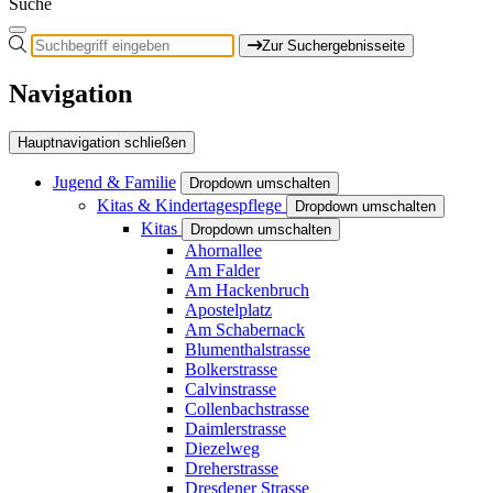
Suche
Zur Suchergebnisseite
Navigation
Hauptnavigation schließen
Jugend & Familie
Dropdown umschalten
Kitas & Kindertagespflege
Dropdown umschalten
Kitas
Dropdown umschalten
Ahornallee
Am Falder
Am Hackenbruch
Apostelplatz
Am Schabernack
Blumenthalstrasse
Bolkerstrasse
Calvinstrasse
Collenbachstrasse
Daimlerstrasse
Diezelweg
Dreherstrasse
Dresdener Strasse