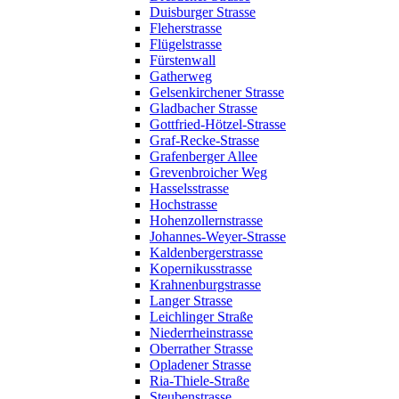
Duisburger Strasse
Fleherstrasse
Flügelstrasse
Fürstenwall
Gatherweg
Gelsenkirchener Strasse
Gladbacher Strasse
Gottfried-Hötzel-Strasse
Graf-Recke-Strasse
Grafenberger Allee
Grevenbroicher Weg
Hasselsstrasse
Hochstrasse
Hohenzollernstrasse
Johannes-Weyer-Strasse
Kaldenbergerstrasse
Kopernikusstrasse
Krahnenburgstrasse
Langer Strasse
Leichlinger Straße
Niederrheinstrasse
Oberrather Strasse
Opladener Strasse
Ria-Thiele-Straße
Steubenstrasse