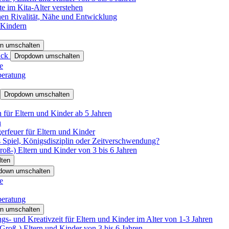
e im Kita-Alter verstehen
hen Rivalität, Nähe und Entwicklung
 Kindern
n umschalten
ack
Dropdown umschalten
e
beratung
Dropdown umschalten
für Eltern und Kinder ab 5 Jahren
n
rfeuer für Eltern und Kinder
 Spiel, Königsdisziplin oder Zeitverschwendung?
oß-) Eltern und Kinder von 3 bis 6 Jahren
ten
down umschalten
e
beratung
n umschalten
s- und Kreativzeit für Eltern und Kinder im Alter von 1-3 Jahren
roß-) Eltern und Kinder von 3 bis 6 Jahren