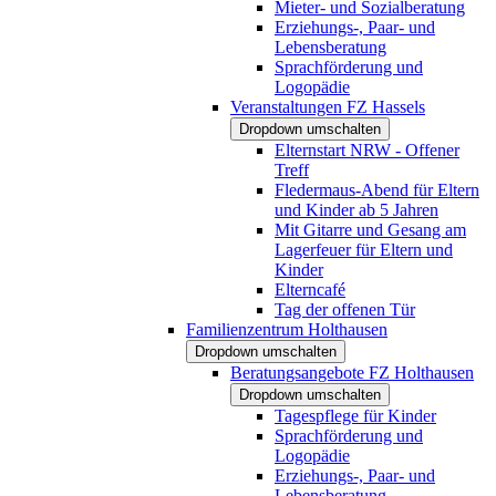
Mieter- und Sozialberatung
Erziehungs-, Paar- und
Lebensberatung
Sprachförderung und
Logopädie
Veranstaltungen FZ Hassels
Dropdown umschalten
Elternstart NRW - Offener
Treff
Fledermaus-Abend für Eltern
und Kinder ab 5 Jahren
Mit Gitarre und Gesang am
Lagerfeuer für Eltern und
Kinder
Elterncafé
Tag der offenen Tür
Familienzentrum Holthausen
Dropdown umschalten
Beratungsangebote FZ Holthausen
Dropdown umschalten
Tagespflege für Kinder
Sprachförderung und
Logopädie
Erziehungs-, Paar- und
Lebensberatung