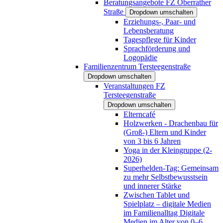
Beratungsangebote FZ Oberrather
Straße
Dropdown umschalten
Erziehungs-, Paar- und
Lebensberatung
Tagespflege für Kinder
Sprachförderung und
Logopädie
Familienzentrum Tersteegenstraße
Dropdown umschalten
Veranstaltungen FZ
Tersteegenstraße
Dropdown umschalten
Elterncafé
Holzwerken - Drachenbau für
(Groß-) Eltern und Kinder
von 3 bis 6 Jahren
Yoga in der Kleingruppe (2-
2026)
Superhelden-Tag: Gemeinsam
zu mehr Selbstbewusstsein
und innerer Stärke
Zwischen Tablet und
Spielplatz – digitale Medien
im Familienalltag Digitale
Medien im Alter von 0–6