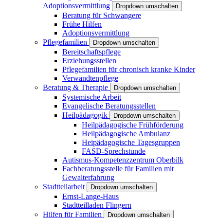
Adoptionsvermittlung
Dropdown umschalten
Beratung für Schwangere
Frühe Hilfen
Adoptionsvermittlung
Pflegefamilien
Dropdown umschalten
Bereitschaftspflege
Erziehungsstellen
Pflegefamilien für chronisch kranke Kinder
Verwandtenpflege
Beratung & Therapie
Dropdown umschalten
Systemische Arbeit
Evangelische Beratungsstellen
Heilpädagogik
Dropdown umschalten
Heilpädagogische Frühförderung
Heilpädagogische Ambulanz
Heipädagogische Tagesgruppen
FASD-Sprechstunde
Autismus-Kompetenzzentrum Oberbilk
Fachberatungsstelle für Familien mit
Gewalterfahrung
Stadtteilarbeit
Dropdown umschalten
Ernst-Lange-Haus
Stadtteilladen Flingern
Hilfen für Familien
Dropdown umschalten