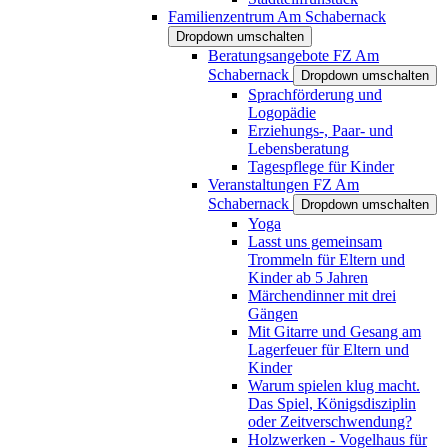
Familienzentrum Am Schabernack
Dropdown umschalten
Beratungsangebote FZ Am
Schabernack
Dropdown umschalten
Sprachförderung und
Logopädie
Erziehungs-, Paar- und
Lebensberatung
Tagespflege für Kinder
Veranstaltungen FZ Am
Schabernack
Dropdown umschalten
Yoga
Lasst uns gemeinsam
Trommeln für Eltern und
Kinder ab 5 Jahren
Märchendinner mit drei
Gängen
Mit Gitarre und Gesang am
Lagerfeuer für Eltern und
Kinder
Warum spielen klug macht.
Das Spiel, Königsdisziplin
oder Zeitverschwendung?
Holzwerken - Vogelhaus für