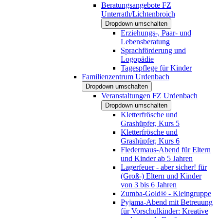
Beratungsangebote FZ
Unterrath/Lichtenbroich
Dropdown umschalten
Erziehungs-, Paar- und
Lebensberatung
Sprachförderung und
Logopädie
Tagespflege für Kinder
Familienzentrum Urdenbach
Dropdown umschalten
Veranstaltungen FZ Urdenbach
Dropdown umschalten
Kletterfrösche und
Grashüpfer, Kurs 5
Kletterfrösche und
Grashüpfer, Kurs 6
Fledermaus-Abend für Eltern
und Kinder ab 5 Jahren
Lagerfeuer - aber sicher! für
(Groß-) Eltern und Kinder
von 3 bis 6 Jahren
Zumba-Gold® - Kleingruppe
Pyjama-Abend mit Betreuung
für Vorschulkinder: Kreative