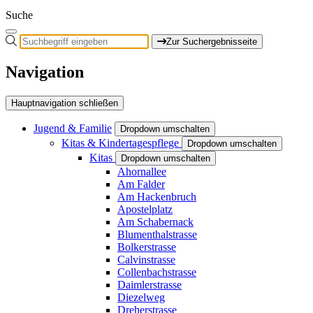
Suche
Zur Suchergebnisseite
Navigation
Hauptnavigation schließen
Jugend & Familie
Dropdown umschalten
Kitas & Kindertagespflege
Dropdown umschalten
Kitas
Dropdown umschalten
Ahornallee
Am Falder
Am Hackenbruch
Apostelplatz
Am Schabernack
Blumenthalstrasse
Bolkerstrasse
Calvinstrasse
Collenbachstrasse
Daimlerstrasse
Diezelweg
Dreherstrasse