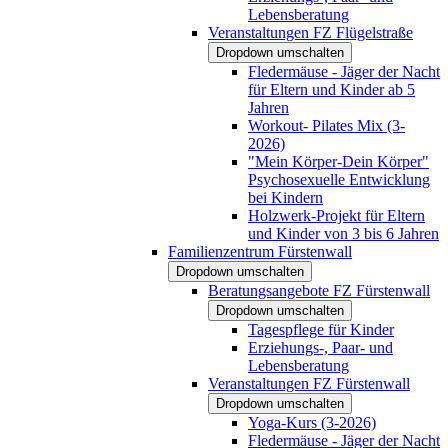
Lebensberatung
Veranstaltungen FZ Flügelstraße
Dropdown umschalten
Fledermäuse - Jäger der Nacht
für Eltern und Kinder ab 5
Jahren
Workout- Pilates Mix (3-
2026)
"Mein Körper-Dein Körper"
Psychosexuelle Entwicklung
bei Kindern
Holzwerk-Projekt für Eltern
und Kinder von 3 bis 6 Jahren
Familienzentrum Fürstenwall
Dropdown umschalten
Beratungsangebote FZ Fürstenwall
Dropdown umschalten
Tagespflege für Kinder
Erziehungs-, Paar- und
Lebensberatung
Veranstaltungen FZ Fürstenwall
Dropdown umschalten
Yoga-Kurs (3-2026)
Fledermäuse - Jäger der Nacht