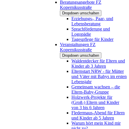
Beratungsangebote FZ
Kopernikusstraße
Dropdown umschalten
Erziehungs-, Paar- und
Lebensberatung
Sprachförderung und
Logopädie
Tagespflege für Kinder
Veranstaltungen FZ
Kopernikusstraße
Dropdown umschalten
Waldentdecker für Eltern und
Kinder ab 3 Jahren
Elternstart NRW - für Mütter
und Väter mit Babys im ersten
Lebensjahr
Gemeinsam wachsen – die
Eltern-Baby-Gruppe
Holzwerk-Projekte für
(Groß-) Eltern und Kinder
von 3 bis 6 Jahren
Fledermaus-Abend für Eltern
und Kinder ab 5 Jahren
Warum hört mein Kind mir
nicht zu?