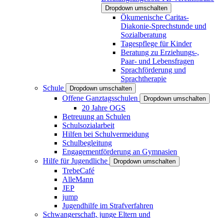
Dropdown umschalten
Ökumenische Caritas-
Diakonie-Sprechstunde und
Sozialberatung
Tagespflege für Kinder
Beratung zu Erziehungs-,
Paar- und Lebensfragen
Sprachförderung und
Sprachtherapie
Schule
Dropdown umschalten
Offene Ganztagsschulen
Dropdown umschalten
20 Jahre OGS
Betreuung an Schulen
Schulsozialarbeit
Hilfen bei Schulvermeidung
Schulbegleitung
Engagementförderung an Gymnasien
Hilfe für Jugendliche
Dropdown umschalten
TrebeCafé
AlleMann
JEP
jump
Jugendhilfe im Strafverfahren
Schwangerschaft, junge Eltern und