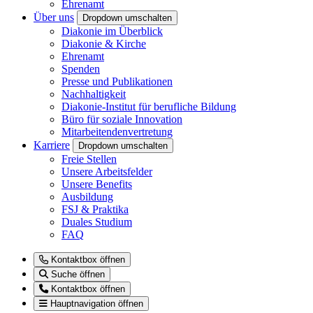
Ehrenamt
Über uns
Dropdown umschalten
Diakonie im Überblick
Diakonie & Kirche
Ehrenamt
Spenden
Presse und Publikationen
Nachhaltigkeit
Diakonie-Institut für berufliche Bildung
Büro für soziale Innovation
Mitarbeitendenvertretung
Karriere
Dropdown umschalten
Freie Stellen
Unsere Arbeitsfelder
Unsere Benefits
Ausbildung
FSJ & Praktika
Duales Studium
FAQ
Kontaktbox öffnen
Suche öffnen
Kontaktbox öffnen
Hauptnavigation öffnen