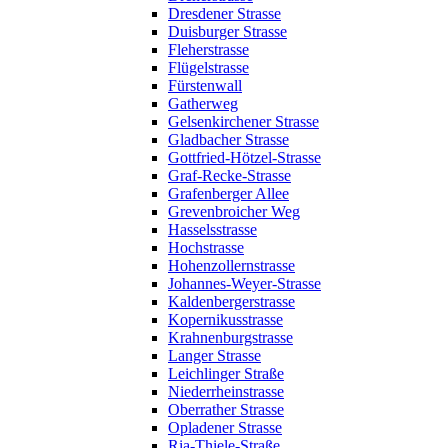
Dresdener Strasse
Duisburger Strasse
Fleherstrasse
Flügelstrasse
Fürstenwall
Gatherweg
Gelsenkirchener Strasse
Gladbacher Strasse
Gottfried-Hötzel-Strasse
Graf-Recke-Strasse
Grafenberger Allee
Grevenbroicher Weg
Hasselsstrasse
Hochstrasse
Hohenzollernstrasse
Johannes-Weyer-Strasse
Kaldenbergerstrasse
Kopernikusstrasse
Krahnenburgstrasse
Langer Strasse
Leichlinger Straße
Niederrheinstrasse
Oberrather Strasse
Opladener Strasse
Ria-Thiele-Straße