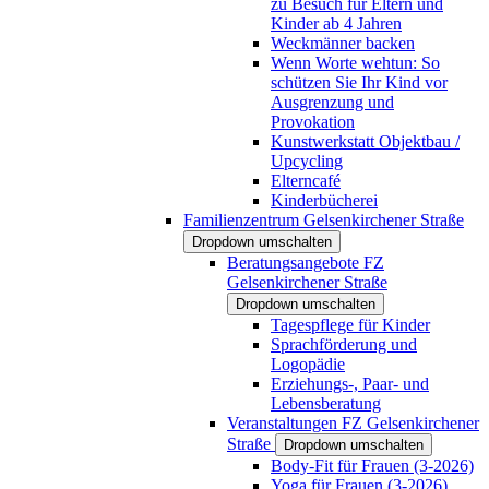
zu Besuch für Eltern und
Kinder ab 4 Jahren
Weckmänner backen
Wenn Worte wehtun: So
schützen Sie Ihr Kind vor
Ausgrenzung und
Provokation
Kunstwerkstatt Objektbau /
Upcycling
Elterncafé
Kinderbücherei
Familienzentrum Gelsenkirchener Straße
Dropdown umschalten
Beratungsangebote FZ
Gelsenkirchener Straße
Dropdown umschalten
Tagespflege für Kinder
Sprachförderung und
Logopädie
Erziehungs-, Paar- und
Lebensberatung
Veranstaltungen FZ Gelsenkirchener
Straße
Dropdown umschalten
Body-Fit für Frauen (3-2026)
Yoga für Frauen (3-2026)