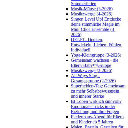
Sommerferien
Musik-Mäuse (3-2026)
Musikzwerge (4-2026)
Singen Level Up! Entdecke
deine stimmliche Magie im
Mini-Chor-Ensemble (3-
2026)
DELFI - Denken,
Entwickeln, Lieben, Fühlen,
Individuell
Yoga-Kleingruppe (3-2026)
Gemeinsam wachsen - die
Eltern-BabyGruppe
Musikzwerge (3-2026)
All Ways Sing -
Gesangsgruppe (2-2026)
Superhelden-Tag: Gemeinsam
zu mehr Selbstbewusstsein
und innerer Stärke
Ist Loben wirklich sinnvoll?
Emotionale Tricks in der
Erziehung und ihre Folgen
Fledermaus-Abend für Eltern
und Kinder ab 5 Jahren
Malen, Basteln, Gestalten für