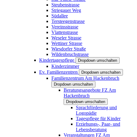
Steubenstrasse
Striegauer Weg
Südallee
Tersteegenstrasse
Vereinsstrasse
Vlattenstrasse
Weseler Strasse
Wettiner Strasse
Wiesdorfer Straße
Wildenbruchstrasse
Kindertagespflege
Dropdown umschalten
Kinderzimmer
Ev. Familienzentren
Dropdown umschalten
Familienzentrum Am Hackenbruch
Dropdown umschalten
Beratungsangebote FZ Am
Hackenbruch
Dropdown umschalten
Sprachförderung und
Logopädie
Tagespflege für Kinder
Erziehungs-, Paar- und
Lebensberatung
Veranstaltungen FZ Am