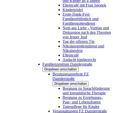
und Kinder ab 4 Jahren
Elterncafé mit Frau Jajonek
Kindertrödel
Ernte-Dank-Fest:
Familienfrühstück und
Familiengottesdienst
Nein aus Liebe - Vortrag und
Diskussion nach den Theorien
von Jesper Juul
Tag der offenen Tür
Nikolausgottessdienst und
Nikolausfest
Elterncafé
Andacht kindgerecht
Familienzentrum Daimlerstraße
Dropdown umschalten
Beratungsangebote FZ
Daimlerstraße
Dropdown umschalten
Beratung zu Sprachförderung
und logopädische Therapie
Beratung zu Erziehungs-,
Paar- und Lebensfragen
Tagespflege für Kinder
Veranstaltungen FZ Daimlerstraße