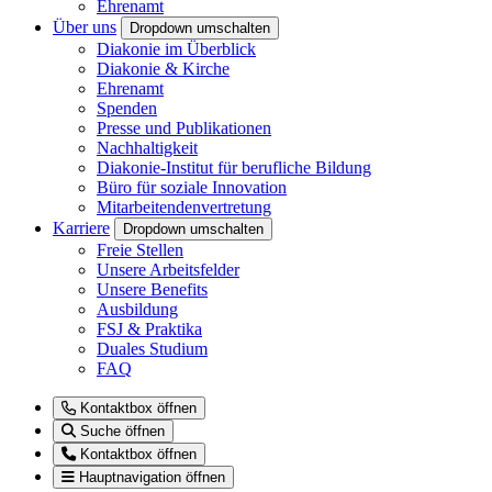
Ehrenamt
Über uns
Dropdown umschalten
Diakonie im Überblick
Diakonie & Kirche
Ehrenamt
Spenden
Presse und Publikationen
Nachhaltigkeit
Diakonie-Institut für berufliche Bildung
Büro für soziale Innovation
Mitarbeitendenvertretung
Karriere
Dropdown umschalten
Freie Stellen
Unsere Arbeitsfelder
Unsere Benefits
Ausbildung
FSJ & Praktika
Duales Studium
FAQ
Kontaktbox öffnen
Suche öffnen
Kontaktbox öffnen
Hauptnavigation öffnen