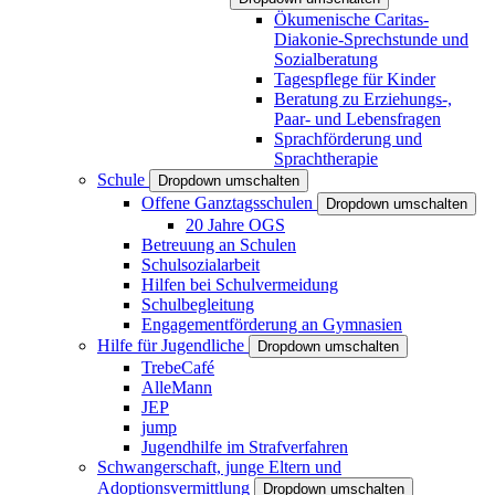
Ökumenische Caritas-
Diakonie-Sprechstunde und
Sozialberatung
Tagespflege für Kinder
Beratung zu Erziehungs-,
Paar- und Lebensfragen
Sprachförderung und
Sprachtherapie
Schule
Dropdown umschalten
Offene Ganztagsschulen
Dropdown umschalten
20 Jahre OGS
Betreuung an Schulen
Schulsozialarbeit
Hilfen bei Schulvermeidung
Schulbegleitung
Engagementförderung an Gymnasien
Hilfe für Jugendliche
Dropdown umschalten
TrebeCafé
AlleMann
JEP
jump
Jugendhilfe im Strafverfahren
Schwangerschaft, junge Eltern und
Adoptionsvermittlung
Dropdown umschalten