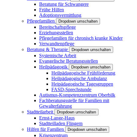
Beratung für Schwangere
Frühe Hilfen
Adoptionsvermittlung
Pflegefamilien
Dropdown umschalten
Bereitschaftspflege
Erziehungsstellen
Pflegefamilien für chronisch kranke Kinder
Verwandtenpflege
Beratung & Therapie
Dropdown umschalten
Systemische Arbeit
Evangelische Beratungsstellen
Heilpädagogik
Dropdown umschalten
Heilpädagogische Frühförderung
Heilpädagogische Ambulanz
Heipädagogische Tagesgruppen
FASD-Sprechstunde
Autismus-Kompetenzzentrum Oberbilk
Fachberatungsstelle für Familien mit
Gewalterfahrung
Stadtteilarbeit
Dropdown umschalten
Ernst-Lange-Haus
Stadtteilladen Flingern
Hilfen für Familien
Dropdown umschalten
Krisenzentrum