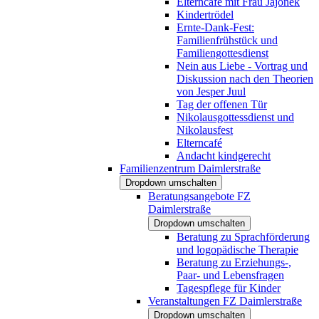
Elterncafé mit Frau Jajonek
Kindertrödel
Ernte-Dank-Fest:
Familienfrühstück und
Familiengottesdienst
Nein aus Liebe - Vortrag und
Diskussion nach den Theorien
von Jesper Juul
Tag der offenen Tür
Nikolausgottessdienst und
Nikolausfest
Elterncafé
Andacht kindgerecht
Familienzentrum Daimlerstraße
Dropdown umschalten
Beratungsangebote FZ
Daimlerstraße
Dropdown umschalten
Beratung zu Sprachförderung
und logopädische Therapie
Beratung zu Erziehungs-,
Paar- und Lebensfragen
Tagespflege für Kinder
Veranstaltungen FZ Daimlerstraße
Dropdown umschalten