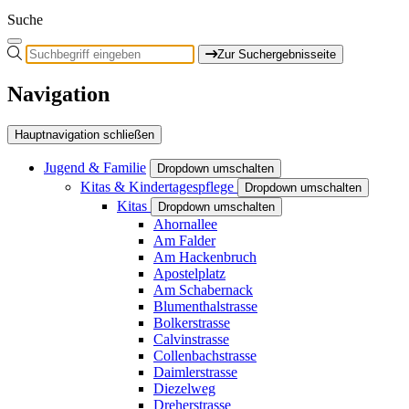
Suche
Zur Suchergebnisseite
Navigation
Hauptnavigation schließen
Jugend & Familie
Dropdown umschalten
Kitas & Kindertagespflege
Dropdown umschalten
Kitas
Dropdown umschalten
Ahornallee
Am Falder
Am Hackenbruch
Apostelplatz
Am Schabernack
Blumenthalstrasse
Bolkerstrasse
Calvinstrasse
Collenbachstrasse
Daimlerstrasse
Diezelweg
Dreherstrasse