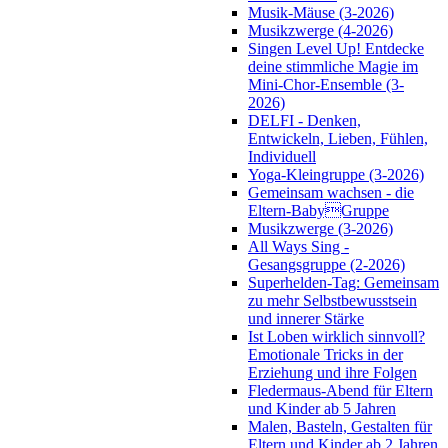
Musik-Mäuse (3-2026)
Musikzwerge (4-2026)
Singen Level Up! Entdecke
deine stimmliche Magie im
Mini-Chor-Ensemble (3-
2026)
DELFI - Denken,
Entwickeln, Lieben, Fühlen,
Individuell
Yoga-Kleingruppe (3-2026)
Gemeinsam wachsen - die
Eltern-BabyGruppe
Musikzwerge (3-2026)
All Ways Sing -
Gesangsgruppe (2-2026)
Superhelden-Tag: Gemeinsam
zu mehr Selbstbewusstsein
und innerer Stärke
Ist Loben wirklich sinnvoll?
Emotionale Tricks in der
Erziehung und ihre Folgen
Fledermaus-Abend für Eltern
und Kinder ab 5 Jahren
Malen, Basteln, Gestalten für
Eltern und Kinder ab 2 Jahren