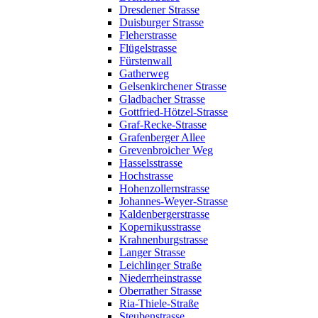
Dresdener Strasse
Duisburger Strasse
Fleherstrasse
Flügelstrasse
Fürstenwall
Gatherweg
Gelsenkirchener Strasse
Gladbacher Strasse
Gottfried-Hötzel-Strasse
Graf-Recke-Strasse
Grafenberger Allee
Grevenbroicher Weg
Hasselsstrasse
Hochstrasse
Hohenzollernstrasse
Johannes-Weyer-Strasse
Kaldenbergerstrasse
Kopernikusstrasse
Krahnenburgstrasse
Langer Strasse
Leichlinger Straße
Niederrheinstrasse
Oberrather Strasse
Ria-Thiele-Straße
Steubenstrasse