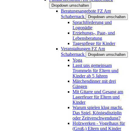
Dropdown umschalten
Beratungsangebote FZ Am
Schabernack
Dropdown umschalten
Sprachförderung und
Logopädie
Erziehungs-, Paar- und
Lebensberatung
Tagespflege für Kinder
Veranstaltungen FZ Am
Schabernack
Dropdown umschalten
Yoga
Lasst uns gemeinsam
Trommeln für Eltern und
Kinder ab 5 Jahren
Märchendinner mit drei
Gängen
Mit Gitarre und Gesang am
Lagerfeuer für Eltern und
Kinder
Warum spielen klug macht.
Das Spiel, Königsdisziplin
oder Zeitverschwendung?
Holzwerken - Vogelhaus für
(Groß-) Eltern und Kinder