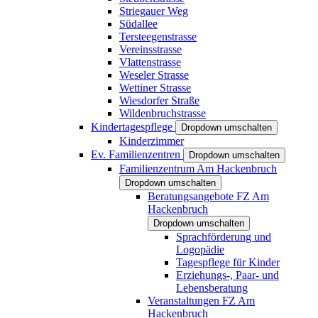
Striegauer Weg
Südallee
Tersteegenstrasse
Vereinsstrasse
Vlattenstrasse
Weseler Strasse
Wettiner Strasse
Wiesdorfer Straße
Wildenbruchstrasse
Kindertagespflege
Dropdown umschalten
Kinderzimmer
Ev. Familienzentren
Dropdown umschalten
Familienzentrum Am Hackenbruch
Dropdown umschalten
Beratungsangebote FZ Am
Hackenbruch
Dropdown umschalten
Sprachförderung und
Logopädie
Tagespflege für Kinder
Erziehungs-, Paar- und
Lebensberatung
Veranstaltungen FZ Am
Hackenbruch