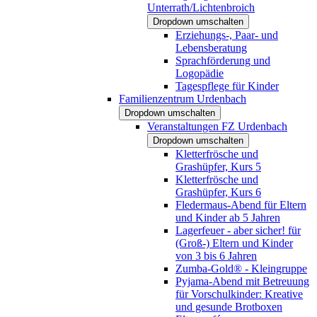
Unterrath/Lichtenbroich
Dropdown umschalten
Erziehungs-, Paar- und
Lebensberatung
Sprachförderung und
Logopädie
Tagespflege für Kinder
Familienzentrum Urdenbach
Dropdown umschalten
Veranstaltungen FZ Urdenbach
Dropdown umschalten
Kletterfrösche und
Grashüpfer, Kurs 5
Kletterfrösche und
Grashüpfer, Kurs 6
Fledermaus-Abend für Eltern
und Kinder ab 5 Jahren
Lagerfeuer - aber sicher! für
(Groß-) Eltern und Kinder
von 3 bis 6 Jahren
Zumba-Gold® - Kleingruppe
Pyjama-Abend mit Betreuung
für Vorschulkinder: Kreative
und gesunde Brotboxen