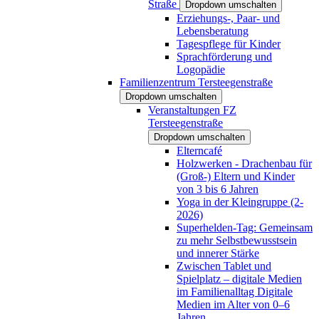
Straße
Dropdown umschalten
Erziehungs-, Paar- und
Lebensberatung
Tagespflege für Kinder
Sprachförderung und
Logopädie
Familienzentrum Tersteegenstraße
Dropdown umschalten
Veranstaltungen FZ
Tersteegenstraße
Dropdown umschalten
Elterncafé
Holzwerken - Drachenbau für
(Groß-) Eltern und Kinder
von 3 bis 6 Jahren
Yoga in der Kleingruppe (2-
2026)
Superhelden-Tag: Gemeinsam
zu mehr Selbstbewusstsein
und innerer Stärke
Zwischen Tablet und
Spielplatz – digitale Medien
im Familienalltag Digitale
Medien im Alter von 0–6
Jahren