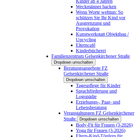
Kinder ab 4 Jahren
Weckmänner backen
Wenn Worte wehtun: So
schützen Sie Ihr Kind vor
Ausgrenzung und
Provokation
Kunstwerkstatt Objektbau /
Upcycling
Elterncafé
Kinderbücherei
Familienzentrum Gelsenkirchener Straße
Dropdown umschalten
Beratungsangebote FZ
Gelsenkirchener Straße
Dropdown umschalten
Tagespflege für Kinder
Sprachförderung und
Logopädie
Erziehungs-, Paar- und
Lebensberatung
Veranstaltungen FZ Gelsenkirchener
Straße
Dropdown umschalten
Body-Fit für Frauen (3-2026)
Yoga für Frauen (3-2026)
Eltern-Kind-Töpfern für