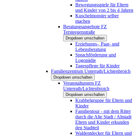
Bewegungsspiele für Eltern
und Kinder von 2 bis 4 Jahren
Kuschelmonster selber
machen
Beratungsangebote FZ
Tersteegenstraße
Dropdown umschalten
Erziehungs-, Paar- und
Lebensberatung
Sprachförderung und
Logopädie
Tagespflege für Kinder
Familienzentrum Unterrath/Lichtenbroich
Dropdown umschalten
Veranstaltungen FZ
Unterrath/Lichtenbroich
Dropdown umschalten
Krabbelgruppe für Eltern und
Kinder
Familientour - mit dem Ritter
durch die Alte Stadt / Altstadt
Eltern und Kinder erkunden
den Stadtteil
Waldentdecker für Eltern und