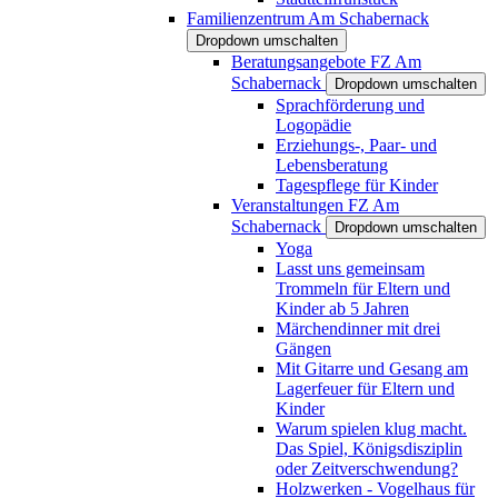
Familienzentrum Am Schabernack
Dropdown umschalten
Beratungsangebote FZ Am
Schabernack
Dropdown umschalten
Sprachförderung und
Logopädie
Erziehungs-, Paar- und
Lebensberatung
Tagespflege für Kinder
Veranstaltungen FZ Am
Schabernack
Dropdown umschalten
Yoga
Lasst uns gemeinsam
Trommeln für Eltern und
Kinder ab 5 Jahren
Märchendinner mit drei
Gängen
Mit Gitarre und Gesang am
Lagerfeuer für Eltern und
Kinder
Warum spielen klug macht.
Das Spiel, Königsdisziplin
oder Zeitverschwendung?
Holzwerken - Vogelhaus für