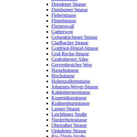
Dresdener Strasse
Duisburger Strasse
Fleherstrasse
Flügelstrasse
Fürstenwall
Gatherweg
Gelsenkirchener Strasse
Gladbacher Strasse
Gottfried-Hötzel-Strasse
Graf-Recke-Strasse
Grafenberger Allee
Grevenbroicher Weg
Hasselsstrasse
Hochstrasse
Hohenzollernstrasse
Johannes-Weyer-Strasse
Kaldenbergerstrasse
Kopernikusstrasse
Krahnenburgstrasse
Langer Strasse
Leichlinger Straße
Niederrheinstrasse
Oberrather Strasse
Opladener Strasse
Ria-Thiele-Straße