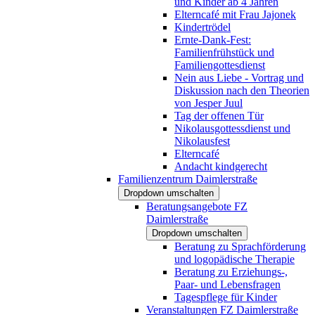
und Kinder ab 4 Jahren
Elterncafé mit Frau Jajonek
Kindertrödel
Ernte-Dank-Fest:
Familienfrühstück und
Familiengottesdienst
Nein aus Liebe - Vortrag und
Diskussion nach den Theorien
von Jesper Juul
Tag der offenen Tür
Nikolausgottessdienst und
Nikolausfest
Elterncafé
Andacht kindgerecht
Familienzentrum Daimlerstraße
Dropdown umschalten
Beratungsangebote FZ
Daimlerstraße
Dropdown umschalten
Beratung zu Sprachförderung
und logopädische Therapie
Beratung zu Erziehungs-,
Paar- und Lebensfragen
Tagespflege für Kinder
Veranstaltungen FZ Daimlerstraße