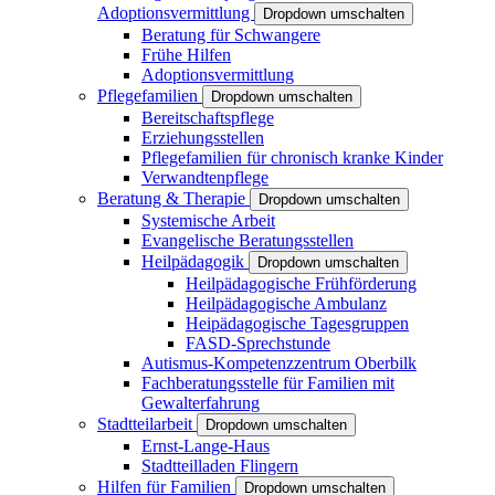
Adoptionsvermittlung
Dropdown umschalten
Beratung für Schwangere
Frühe Hilfen
Adoptionsvermittlung
Pflegefamilien
Dropdown umschalten
Bereitschaftspflege
Erziehungsstellen
Pflegefamilien für chronisch kranke Kinder
Verwandtenpflege
Beratung & Therapie
Dropdown umschalten
Systemische Arbeit
Evangelische Beratungsstellen
Heilpädagogik
Dropdown umschalten
Heilpädagogische Frühförderung
Heilpädagogische Ambulanz
Heipädagogische Tagesgruppen
FASD-Sprechstunde
Autismus-Kompetenzzentrum Oberbilk
Fachberatungsstelle für Familien mit
Gewalterfahrung
Stadtteilarbeit
Dropdown umschalten
Ernst-Lange-Haus
Stadtteilladen Flingern
Hilfen für Familien
Dropdown umschalten