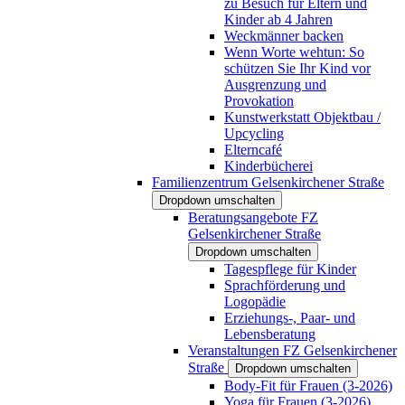
zu Besuch für Eltern und
Kinder ab 4 Jahren
Weckmänner backen
Wenn Worte wehtun: So
schützen Sie Ihr Kind vor
Ausgrenzung und
Provokation
Kunstwerkstatt Objektbau /
Upcycling
Elterncafé
Kinderbücherei
Familienzentrum Gelsenkirchener Straße
Dropdown umschalten
Beratungsangebote FZ
Gelsenkirchener Straße
Dropdown umschalten
Tagespflege für Kinder
Sprachförderung und
Logopädie
Erziehungs-, Paar- und
Lebensberatung
Veranstaltungen FZ Gelsenkirchener
Straße
Dropdown umschalten
Body-Fit für Frauen (3-2026)
Yoga für Frauen (3-2026)