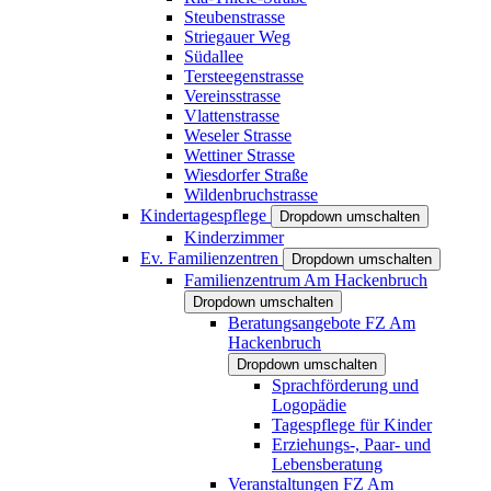
Steubenstrasse
Striegauer Weg
Südallee
Tersteegenstrasse
Vereinsstrasse
Vlattenstrasse
Weseler Strasse
Wettiner Strasse
Wiesdorfer Straße
Wildenbruchstrasse
Kindertagespflege
Dropdown umschalten
Kinderzimmer
Ev. Familienzentren
Dropdown umschalten
Familienzentrum Am Hackenbruch
Dropdown umschalten
Beratungsangebote FZ Am
Hackenbruch
Dropdown umschalten
Sprachförderung und
Logopädie
Tagespflege für Kinder
Erziehungs-, Paar- und
Lebensberatung
Veranstaltungen FZ Am