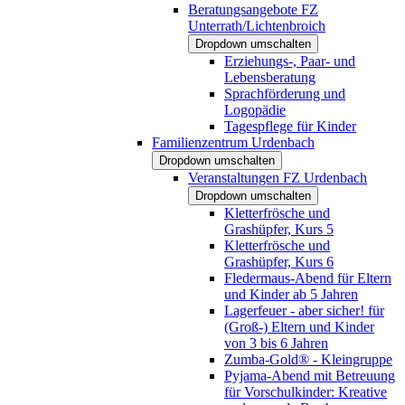
Beratungsangebote FZ
Unterrath/Lichtenbroich
Dropdown umschalten
Erziehungs-, Paar- und
Lebensberatung
Sprachförderung und
Logopädie
Tagespflege für Kinder
Familienzentrum Urdenbach
Dropdown umschalten
Veranstaltungen FZ Urdenbach
Dropdown umschalten
Kletterfrösche und
Grashüpfer, Kurs 5
Kletterfrösche und
Grashüpfer, Kurs 6
Fledermaus-Abend für Eltern
und Kinder ab 5 Jahren
Lagerfeuer - aber sicher! für
(Groß-) Eltern und Kinder
von 3 bis 6 Jahren
Zumba-Gold® - Kleingruppe
Pyjama-Abend mit Betreuung
für Vorschulkinder: Kreative