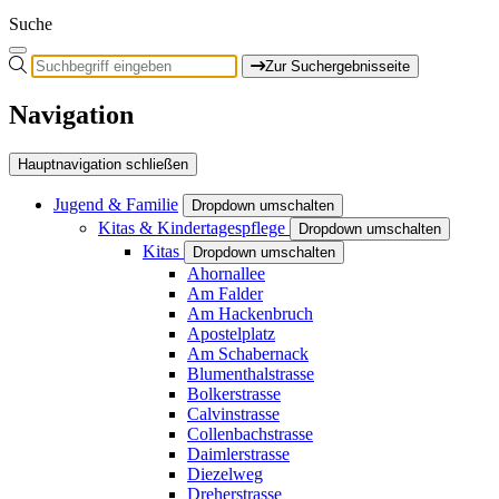
Suche
Zur Suchergebnisseite
Navigation
Hauptnavigation schließen
Jugend & Familie
Dropdown umschalten
Kitas & Kindertagespflege
Dropdown umschalten
Kitas
Dropdown umschalten
Ahornallee
Am Falder
Am Hackenbruch
Apostelplatz
Am Schabernack
Blumenthalstrasse
Bolkerstrasse
Calvinstrasse
Collenbachstrasse
Daimlerstrasse
Diezelweg
Dreherstrasse