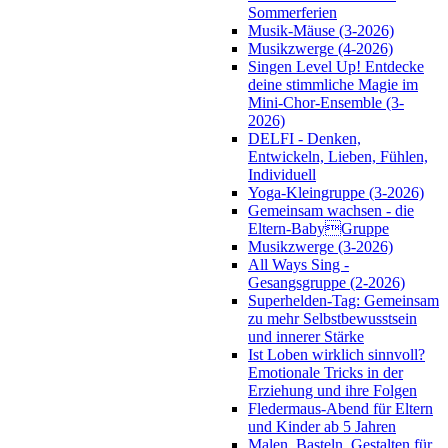
Sommerferien
Musik-Mäuse (3-2026)
Musikzwerge (4-2026)
Singen Level Up! Entdecke
deine stimmliche Magie im
Mini-Chor-Ensemble (3-
2026)
DELFI - Denken,
Entwickeln, Lieben, Fühlen,
Individuell
Yoga-Kleingruppe (3-2026)
Gemeinsam wachsen - die
Eltern-BabyGruppe
Musikzwerge (3-2026)
All Ways Sing -
Gesangsgruppe (2-2026)
Superhelden-Tag: Gemeinsam
zu mehr Selbstbewusstsein
und innerer Stärke
Ist Loben wirklich sinnvoll?
Emotionale Tricks in der
Erziehung und ihre Folgen
Fledermaus-Abend für Eltern
und Kinder ab 5 Jahren
Malen, Basteln, Gestalten für