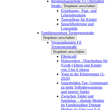
Beratungsangebote FZ Oberrather
Straße
Dropdown umschalten
Erziehungs-, Paar- und
Lebensberatung
Tagespflege für Kinder
Sprachförderung und
Logopädie
Familienzentrum Tersteegenstraße
Dropdown umschalten
Veranstaltungen FZ
Tersteegenstraße
Dropdown umschalten
Elterncafé
Holzwerken - Drachenbau für
(Groß-) Eltern und Kinder
von 3 bis 6 Jahren
Yoga in der Kleingruppe (2-
2026)
Superhelden-Tag: Gemeinsam
zu mehr Selbstbewusstsein
und innerer Stärke
Zwischen Tablet und
Spielplatz – digitale Medien
im Familienalltag Digitale
Medien im Alter von 0–6