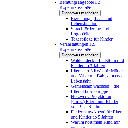
Beratungsangebote FZ
Kopernikusstraße
Dropdown umschalten
Erziehungs-, Paar- und
Lebensberatung
Sprachförderung und
Logopädie
Tagespflege für Kinder
Veranstaltungen FZ
Kopernikusstraße
Dropdown umschalten
Waldentdecker für Eltern und
Kinder ab 3 Jahren
Elternstart NRW - für Mütter
und Väter mit Babys im ersten
Lebensjahr
Gemeinsam wachsen – die
Eltern-Baby-Gruppe
Holzwerk-Projekte für
(Groß-) Eltern und Kinder
von 3 bis 6 Jahren
Fledermaus-Abend für Eltern
und Kinder ab 5 Jahren
Warum hört mein Kind mir
nicht zu?