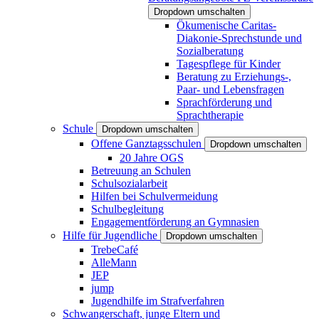
Dropdown umschalten
Ökumenische Caritas-
Diakonie-Sprechstunde und
Sozialberatung
Tagespflege für Kinder
Beratung zu Erziehungs-,
Paar- und Lebensfragen
Sprachförderung und
Sprachtherapie
Schule
Dropdown umschalten
Offene Ganztagsschulen
Dropdown umschalten
20 Jahre OGS
Betreuung an Schulen
Schulsozialarbeit
Hilfen bei Schulvermeidung
Schulbegleitung
Engagementförderung an Gymnasien
Hilfe für Jugendliche
Dropdown umschalten
TrebeCafé
AlleMann
JEP
jump
Jugendhilfe im Strafverfahren
Schwangerschaft, junge Eltern und