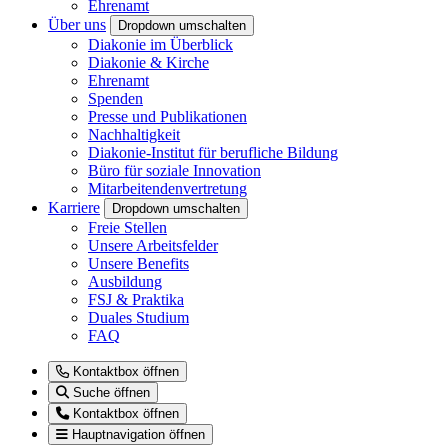
Ehrenamt
Über uns
Dropdown umschalten
Diakonie im Überblick
Diakonie & Kirche
Ehrenamt
Spenden
Presse und Publikationen
Nachhaltigkeit
Diakonie-Institut für berufliche Bildung
Büro für soziale Innovation
Mitarbeitendenvertretung
Karriere
Dropdown umschalten
Freie Stellen
Unsere Arbeitsfelder
Unsere Benefits
Ausbildung
FSJ & Praktika
Duales Studium
FAQ
Kontaktbox öffnen
Suche öffnen
Kontaktbox öffnen
Hauptnavigation öffnen