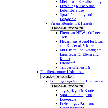
Mieter- und Sozialberatung
Erziehungs-, Paar- und
Lebensberatung
Sprachförderung und
Logopädie
Veranstaltungen FZ Hassels
Dropdown umschalten
Elternstart NRW - Offener
Treff
Fledermaus-Abend für Eltern
und Kinder ab 5 Jahren
Mit Gitarre und Gesang am
Lagerfeuer für Eltern und
Kinder
Elterncafé
Tag der offenen Tür
Familienzentrum Holthausen
Dropdown umschalten
Beratungsangebote FZ Holthausen
Dropdown umschalten
Tagespflege für Kinder
Sprachförderung und
Logopädie
Erziehungs-, Paar- und
Lebensberatung