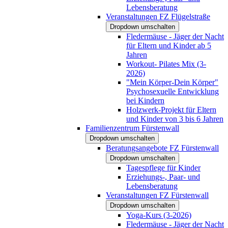
Lebensberatung
Veranstaltungen FZ Flügelstraße
Dropdown umschalten
Fledermäuse - Jäger der Nacht
für Eltern und Kinder ab 5
Jahren
Workout- Pilates Mix (3-
2026)
"Mein Körper-Dein Körper"
Psychosexuelle Entwicklung
bei Kindern
Holzwerk-Projekt für Eltern
und Kinder von 3 bis 6 Jahren
Familienzentrum Fürstenwall
Dropdown umschalten
Beratungsangebote FZ Fürstenwall
Dropdown umschalten
Tagespflege für Kinder
Erziehungs-, Paar- und
Lebensberatung
Veranstaltungen FZ Fürstenwall
Dropdown umschalten
Yoga-Kurs (3-2026)
Fledermäuse - Jäger der Nacht