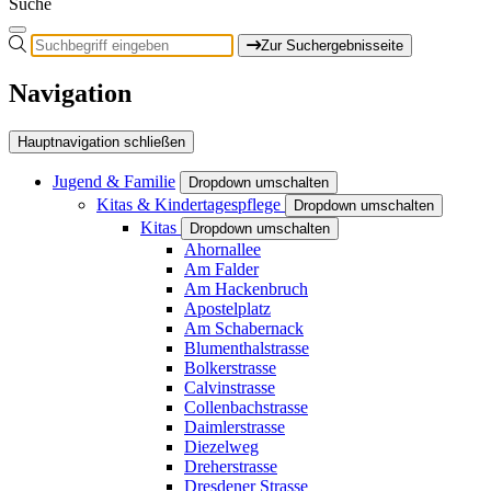
Suche
Zur Suchergebnisseite
Navigation
Hauptnavigation schließen
Jugend & Familie
Dropdown umschalten
Kitas & Kindertagespflege
Dropdown umschalten
Kitas
Dropdown umschalten
Ahornallee
Am Falder
Am Hackenbruch
Apostelplatz
Am Schabernack
Blumenthalstrasse
Bolkerstrasse
Calvinstrasse
Collenbachstrasse
Daimlerstrasse
Diezelweg
Dreherstrasse
Dresdener Strasse