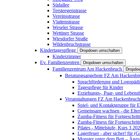
Südallee
Tersteegenstrasse
Vereinsstrasse
Vlattenstrasse
Weseler Strasse
Wettiner Strasse
Wiesdorfer Straße
Wildenbruchstrasse
Kindertagespflege
Dropdown umschalten
Kinderzimmer
Ev. Familienzentren
Dropdown umschalten
Familienzentrum Am Hackenbruch
Dropdo
Beratungsangebote FZ Am Hackenb
Sprachförderung und Logopädi
Tagespflege für Kinder
Erziehungs-, Paar- und Lebens
Veranstaltungen FZ Am Hackenbruc
Spiel- und Kontaktgruppe für E
Gemeinsam wachsen - die Elte
Zumba-Fitness für Fortgeschrit
Zumba-Fitness für Fortgeschrit
Pilates - Mittelstufe, Kurs 3 20
Lagerfeuer - aber sicher! für (
Monster unter dem Bett – Ängst