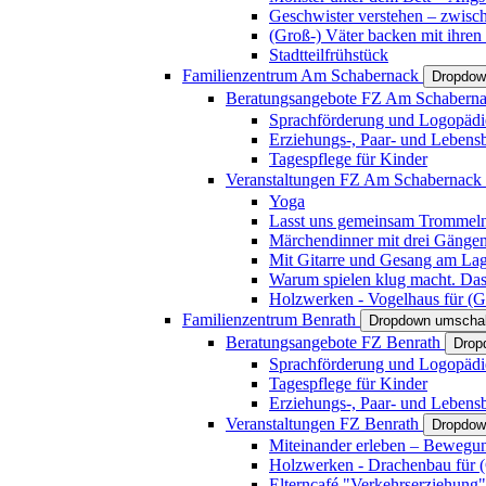
Geschwister verstehen – zwisc
(Groß-) Väter backen mit ihren
Stadtteilfrühstück
Familienzentrum Am Schabernack
Dropdow
Beratungsangebote FZ Am Schabern
Sprachförderung und Logopädi
Erziehungs-, Paar- und Lebens
Tagespflege für Kinder
Veranstaltungen FZ Am Schabernack
Yoga
Lasst uns gemeinsam Trommeln 
Märchendinner mit drei Gänge
Mit Gitarre und Gesang am Lage
Warum spielen klug macht. Das
Holzwerken - Vogelhaus für (Gr
Familienzentrum Benrath
Dropdown umschal
Beratungsangebote FZ Benrath
Drop
Sprachförderung und Logopädi
Tagespflege für Kinder
Erziehungs-, Paar- und Lebens
Veranstaltungen FZ Benrath
Dropdow
Miteinander erleben – Bewegung
Holzwerken - Drachenbau für (G
Elterncafé "Verkehrserziehung"