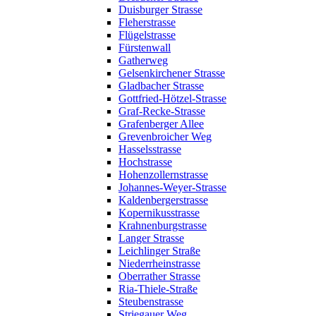
Duisburger Strasse
Fleherstrasse
Flügelstrasse
Fürstenwall
Gatherweg
Gelsenkirchener Strasse
Gladbacher Strasse
Gottfried-Hötzel-Strasse
Graf-Recke-Strasse
Grafenberger Allee
Grevenbroicher Weg
Hasselsstrasse
Hochstrasse
Hohenzollernstrasse
Johannes-Weyer-Strasse
Kaldenbergerstrasse
Kopernikusstrasse
Krahnenburgstrasse
Langer Strasse
Leichlinger Straße
Niederrheinstrasse
Oberrather Strasse
Ria-Thiele-Straße
Steubenstrasse
Striegauer Weg