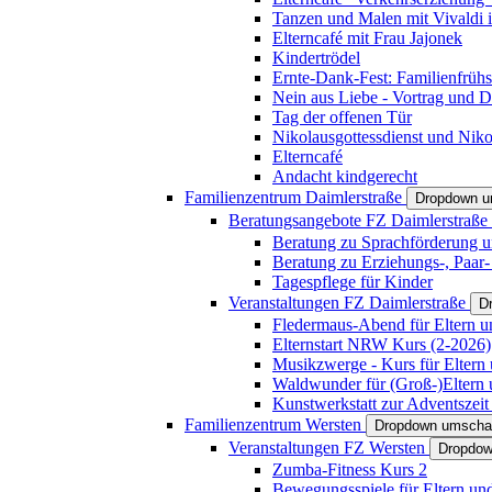
Tanzen und Malen mit Vivaldi in
Elterncafé mit Frau Jajonek
Kindertrödel
Ernte-Dank-Fest: Familienfrühs
Nein aus Liebe - Vortrag und D
Tag der offenen Tür
Nikolausgottessdienst und Niko
Elterncafé
Andacht kindgerecht
Familienzentrum Daimlerstraße
Dropdown u
Beratungsangebote FZ Daimlerstraße
Beratung zu Sprachförderung u
Beratung zu Erziehungs-, Paar
Tagespflege für Kinder
Veranstaltungen FZ Daimlerstraße
D
Fledermaus-Abend für Eltern u
Elternstart NRW Kurs (2-2026)
Musikzwerge - Kurs für Eltern 
Waldwunder für (Groß-)Eltern 
Kunstwerkstatt zur Adventszeit 
Familienzentrum Wersten
Dropdown umscha
Veranstaltungen FZ Wersten
Dropdow
Zumba-Fitness Kurs 2
Bewegungsspiele für Eltern un