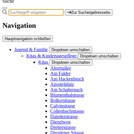
Suche
Zur Suchergebnisseite
Navigation
Hauptnavigation schließen
Jugend & Familie
Dropdown umschalten
Kitas & Kindertagespflege
Dropdown umschalten
Kitas
Dropdown umschalten
Ahornallee
Am Falder
Am Hackenbruch
Apostelplatz
Am Schabernack
Blumenthalstrasse
Bolkerstrasse
Calvinstrasse
Collenbachstrasse
Daimlerstrasse
Diezelweg
Dreherstrasse
Dresdener Strasse