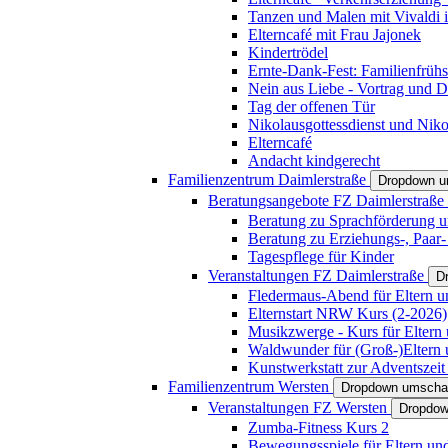
Tanzen und Malen mit Vivaldi in
Elterncafé mit Frau Jajonek
Kindertrödel
Ernte-Dank-Fest: Familienfrühs
Nein aus Liebe - Vortrag und D
Tag der offenen Tür
Nikolausgottessdienst und Niko
Elterncafé
Andacht kindgerecht
Familienzentrum Daimlerstraße
Dropdown u
Beratungsangebote FZ Daimlerstraße
Beratung zu Sprachförderung u
Beratung zu Erziehungs-, Paar
Tagespflege für Kinder
Veranstaltungen FZ Daimlerstraße
D
Fledermaus-Abend für Eltern u
Elternstart NRW Kurs (2-2026)
Musikzwerge - Kurs für Eltern 
Waldwunder für (Groß-)Eltern 
Kunstwerkstatt zur Adventszeit 
Familienzentrum Wersten
Dropdown umscha
Veranstaltungen FZ Wersten
Dropdow
Zumba-Fitness Kurs 2
Bewegungsspiele für Eltern un