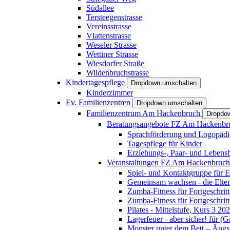
Südallee
Tersteegenstrasse
Vereinsstrasse
Vlattenstrasse
Weseler Strasse
Wettiner Strasse
Wiesdorfer Straße
Wildenbruchstrasse
Kindertagespflege
Dropdown umschalten
Kinderzimmer
Ev. Familienzentren
Dropdown umschalten
Familienzentrum Am Hackenbruch
Dropdo
Beratungsangebote FZ Am Hackenb
Sprachförderung und Logopädi
Tagespflege für Kinder
Erziehungs-, Paar- und Lebens
Veranstaltungen FZ Am Hackenbruc
Spiel- und Kontaktgruppe für E
Gemeinsam wachsen - die Elte
Zumba-Fitness für Fortgeschrit
Zumba-Fitness für Fortgeschrit
Pilates - Mittelstufe, Kurs 3 20
Lagerfeuer - aber sicher! für (
Monster unter dem Bett – Ängst