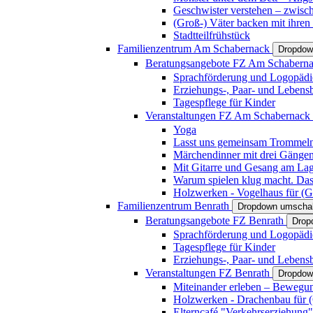
Geschwister verstehen – zwisc
(Groß-) Väter backen mit ihren
Stadtteilfrühstück
Familienzentrum Am Schabernack
Dropdow
Beratungsangebote FZ Am Schabern
Sprachförderung und Logopädi
Erziehungs-, Paar- und Lebens
Tagespflege für Kinder
Veranstaltungen FZ Am Schabernack
Yoga
Lasst uns gemeinsam Trommeln 
Märchendinner mit drei Gänge
Mit Gitarre und Gesang am Lage
Warum spielen klug macht. Das
Holzwerken - Vogelhaus für (Gr
Familienzentrum Benrath
Dropdown umschal
Beratungsangebote FZ Benrath
Drop
Sprachförderung und Logopädi
Tagespflege für Kinder
Erziehungs-, Paar- und Lebens
Veranstaltungen FZ Benrath
Dropdow
Miteinander erleben – Bewegung
Holzwerken - Drachenbau für (G
Elterncafé "Verkehrserziehung"