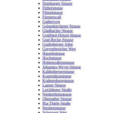
Duisburger Strasse
Fleherstrasse
Flügelstrasse
Fürstenwall
Gatherweg
Gelsenkirchener Strasse
Gladbacher Strasse
Gottfried-Hötzel-Strasse
Graf-Recke-Strasse
Grafenberger Allee
Grevenbroicher Weg
Hasselsstrasse
Hochstrasse
Hohenzollernstrasse
Johannes-Weyer-Strasse
Kaldenbergerstrasse
Kopernikusstrasse
Krahnenburgstrasse
Langer Strasse
Leichlinger Straße
Niederrheinstrasse
Oberrather Strasse
Ria-Thiele-Straße
Steubenstrasse
Striegauer Weg