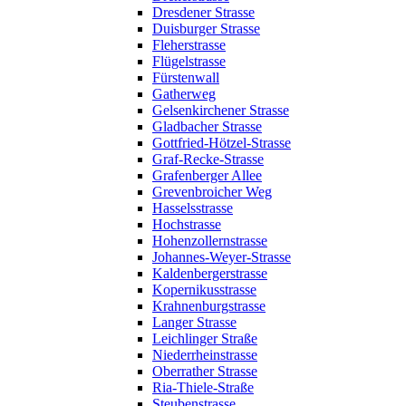
Dresdener Strasse
Duisburger Strasse
Fleherstrasse
Flügelstrasse
Fürstenwall
Gatherweg
Gelsenkirchener Strasse
Gladbacher Strasse
Gottfried-Hötzel-Strasse
Graf-Recke-Strasse
Grafenberger Allee
Grevenbroicher Weg
Hasselsstrasse
Hochstrasse
Hohenzollernstrasse
Johannes-Weyer-Strasse
Kaldenbergerstrasse
Kopernikusstrasse
Krahnenburgstrasse
Langer Strasse
Leichlinger Straße
Niederrheinstrasse
Oberrather Strasse
Ria-Thiele-Straße
Steubenstrasse