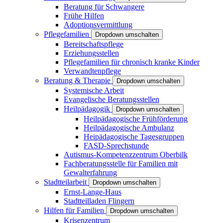
Beratung für Schwangere
Frühe Hilfen
Adoptionsvermittlung
Pflegefamilien
Dropdown umschalten
Bereitschaftspflege
Erziehungsstellen
Pflegefamilien für chronisch kranke Kinder
Verwandtenpflege
Beratung & Therapie
Dropdown umschalten
Systemische Arbeit
Evangelische Beratungsstellen
Heilpädagogik
Dropdown umschalten
Heilpädagogische Frühförderung
Heilpädagogische Ambulanz
Heipädagogische Tagesgruppen
FASD-Sprechstunde
Autismus-Kompetenzzentrum Oberbilk
Fachberatungsstelle für Familien mit
Gewalterfahrung
Stadtteilarbeit
Dropdown umschalten
Ernst-Lange-Haus
Stadtteilladen Flingern
Hilfen für Familien
Dropdown umschalten
Krisenzentrum