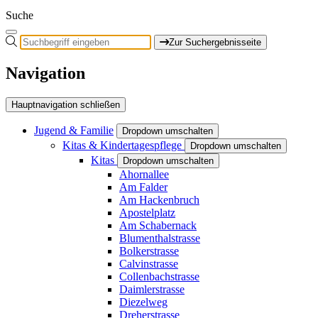
Suche
Zur Suchergebnisseite
Navigation
Hauptnavigation schließen
Jugend & Familie
Dropdown umschalten
Kitas & Kindertagespflege
Dropdown umschalten
Kitas
Dropdown umschalten
Ahornallee
Am Falder
Am Hackenbruch
Apostelplatz
Am Schabernack
Blumenthalstrasse
Bolkerstrasse
Calvinstrasse
Collenbachstrasse
Daimlerstrasse
Diezelweg
Dreherstrasse