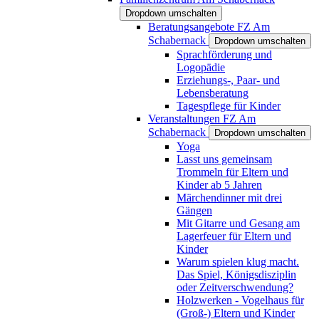
Dropdown umschalten
Beratungsangebote FZ Am
Schabernack
Dropdown umschalten
Sprachförderung und
Logopädie
Erziehungs-, Paar- und
Lebensberatung
Tagespflege für Kinder
Veranstaltungen FZ Am
Schabernack
Dropdown umschalten
Yoga
Lasst uns gemeinsam
Trommeln für Eltern und
Kinder ab 5 Jahren
Märchendinner mit drei
Gängen
Mit Gitarre und Gesang am
Lagerfeuer für Eltern und
Kinder
Warum spielen klug macht.
Das Spiel, Königsdisziplin
oder Zeitverschwendung?
Holzwerken - Vogelhaus für
(Groß-) Eltern und Kinder