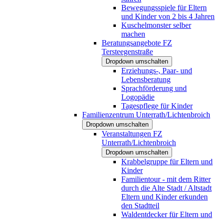
Bewegungsspiele für Eltern
und Kinder von 2 bis 4 Jahren
Kuschelmonster selber
machen
Beratungsangebote FZ
Tersteegenstraße
Dropdown umschalten
Erziehungs-, Paar- und
Lebensberatung
Sprachförderung und
Logopädie
Tagespflege für Kinder
Familienzentrum Unterrath/Lichtenbroich
Dropdown umschalten
Veranstaltungen FZ
Unterrath/Lichtenbroich
Dropdown umschalten
Krabbelgruppe für Eltern und
Kinder
Familientour - mit dem Ritter
durch die Alte Stadt / Altstadt
Eltern und Kinder erkunden
den Stadtteil
Waldentdecker für Eltern und