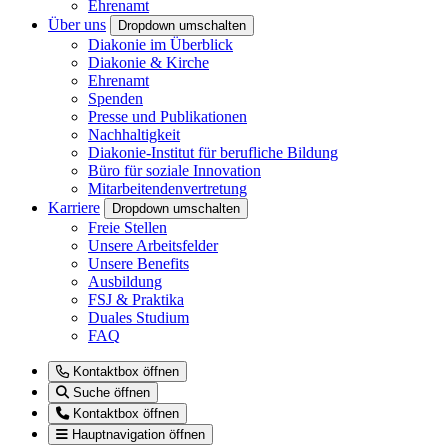
Ehrenamt
Über uns
Dropdown umschalten
Diakonie im Überblick
Diakonie & Kirche
Ehrenamt
Spenden
Presse und Publikationen
Nachhaltigkeit
Diakonie-Institut für berufliche Bildung
Büro für soziale Innovation
Mitarbeitendenvertretung
Karriere
Dropdown umschalten
Freie Stellen
Unsere Arbeitsfelder
Unsere Benefits
Ausbildung
FSJ & Praktika
Duales Studium
FAQ
Kontaktbox öffnen
Suche öffnen
Kontaktbox öffnen
Hauptnavigation öffnen