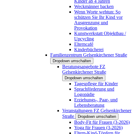
Kinder ab 4 Jahren
Weckmänner backen
Wenn Worte wehtun: So
schützen Sie Ihr Kind vor
Ausgrenzung und
Provokation
Kunstwerkstatt Objektbau /
Upcycling
Elterncafé
Kinderbücherei
Familienzentrum Gelsenkirchener Straße
Dropdown umschalten
Beratungsangebote FZ
Gelsenkirchener Straße
Dropdown umschalten
Tagespflege für Kinder
Sprachförderung und
Logopädie
Erziehungs-, Paar- und
Lebensberatung
Veranstaltungen FZ Gelsenkirchener
Straße
Dropdown umschalten
Body-Fit für Frauen (3-2026)
Yoga für Frauen (3-2026)
Eltern-Kind-Töpfern für