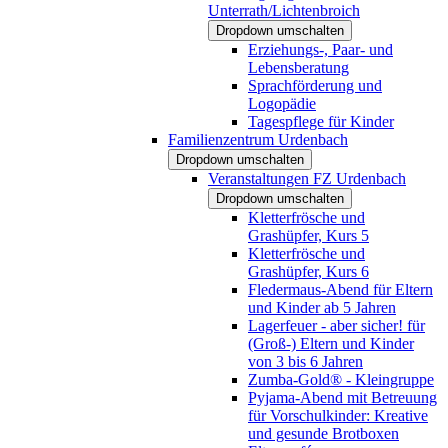
Unterrath/Lichtenbroich
Dropdown umschalten
Erziehungs-, Paar- und
Lebensberatung
Sprachförderung und
Logopädie
Tagespflege für Kinder
Familienzentrum Urdenbach
Dropdown umschalten
Veranstaltungen FZ Urdenbach
Dropdown umschalten
Kletterfrösche und
Grashüpfer, Kurs 5
Kletterfrösche und
Grashüpfer, Kurs 6
Fledermaus-Abend für Eltern
und Kinder ab 5 Jahren
Lagerfeuer - aber sicher! für
(Groß-) Eltern und Kinder
von 3 bis 6 Jahren
Zumba-Gold® - Kleingruppe
Pyjama-Abend mit Betreuung
für Vorschulkinder: Kreative
und gesunde Brotboxen