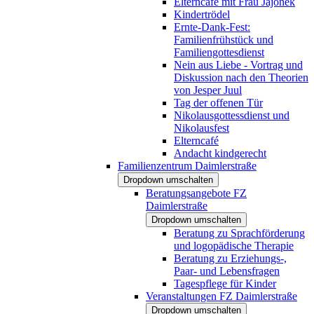
Elterncafé mit Frau Jajonek
Kindertrödel
Ernte-Dank-Fest:
Familienfrühstück und
Familiengottesdienst
Nein aus Liebe - Vortrag und
Diskussion nach den Theorien
von Jesper Juul
Tag der offenen Tür
Nikolausgottessdienst und
Nikolausfest
Elterncafé
Andacht kindgerecht
Familienzentrum Daimlerstraße
Dropdown umschalten
Beratungsangebote FZ
Daimlerstraße
Dropdown umschalten
Beratung zu Sprachförderung
und logopädische Therapie
Beratung zu Erziehungs-,
Paar- und Lebensfragen
Tagespflege für Kinder
Veranstaltungen FZ Daimlerstraße
Dropdown umschalten