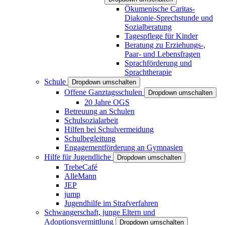
Ökumenische Caritas-
Diakonie-Sprechstunde und
Sozialberatung
Tagespflege für Kinder
Beratung zu Erziehungs-,
Paar- und Lebensfragen
Sprachförderung und
Sprachtherapie
Schule
Dropdown umschalten
Offene Ganztagsschulen
Dropdown umschalten
20 Jahre OGS
Betreuung an Schulen
Schulsozialarbeit
Hilfen bei Schulvermeidung
Schulbegleitung
Engagementförderung an Gymnasien
Hilfe für Jugendliche
Dropdown umschalten
TrebeCafé
AlleMann
JEP
jump
Jugendhilfe im Strafverfahren
Schwangerschaft, junge Eltern und
Adoptionsvermittlung
Dropdown umschalten