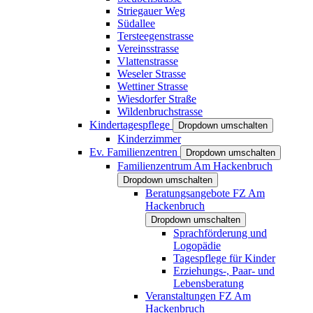
Striegauer Weg
Südallee
Tersteegenstrasse
Vereinsstrasse
Vlattenstrasse
Weseler Strasse
Wettiner Strasse
Wiesdorfer Straße
Wildenbruchstrasse
Kindertagespflege
Dropdown umschalten
Kinderzimmer
Ev. Familienzentren
Dropdown umschalten
Familienzentrum Am Hackenbruch
Dropdown umschalten
Beratungsangebote FZ Am
Hackenbruch
Dropdown umschalten
Sprachförderung und
Logopädie
Tagespflege für Kinder
Erziehungs-, Paar- und
Lebensberatung
Veranstaltungen FZ Am
Hackenbruch