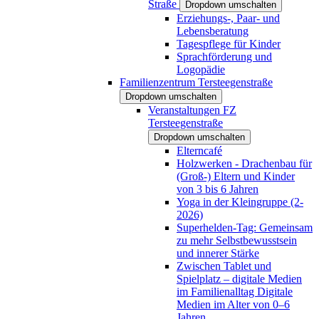
Straße
Dropdown umschalten
Erziehungs-, Paar- und
Lebensberatung
Tagespflege für Kinder
Sprachförderung und
Logopädie
Familienzentrum Tersteegenstraße
Dropdown umschalten
Veranstaltungen FZ
Tersteegenstraße
Dropdown umschalten
Elterncafé
Holzwerken - Drachenbau für
(Groß-) Eltern und Kinder
von 3 bis 6 Jahren
Yoga in der Kleingruppe (2-
2026)
Superhelden-Tag: Gemeinsam
zu mehr Selbstbewusstsein
und innerer Stärke
Zwischen Tablet und
Spielplatz – digitale Medien
im Familienalltag Digitale
Medien im Alter von 0–6
Jahren