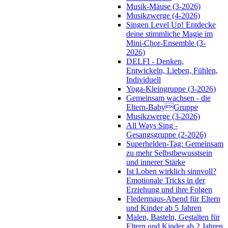
Musik-Mäuse (3-2026)
Musikzwerge (4-2026)
Singen Level Up! Entdecke
deine stimmliche Magie im
Mini-Chor-Ensemble (3-
2026)
DELFI - Denken,
Entwickeln, Lieben, Fühlen,
Individuell
Yoga-Kleingruppe (3-2026)
Gemeinsam wachsen - die
Eltern-BabyGruppe
Musikzwerge (3-2026)
All Ways Sing -
Gesangsgruppe (2-2026)
Superhelden-Tag: Gemeinsam
zu mehr Selbstbewusstsein
und innerer Stärke
Ist Loben wirklich sinnvoll?
Emotionale Tricks in der
Erziehung und ihre Folgen
Fledermaus-Abend für Eltern
und Kinder ab 5 Jahren
Malen, Basteln, Gestalten für
Eltern und Kinder ab 2 Jahren