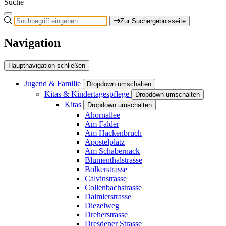
Suche
Zur Suchergebnisseite
Navigation
Hauptnavigation schließen
Jugend & Familie
Dropdown umschalten
Kitas & Kindertagespflege
Dropdown umschalten
Kitas
Dropdown umschalten
Ahornallee
Am Falder
Am Hackenbruch
Apostelplatz
Am Schabernack
Blumenthalstrasse
Bolkerstrasse
Calvinstrasse
Collenbachstrasse
Daimlerstrasse
Diezelweg
Dreherstrasse
Dresdener Strasse