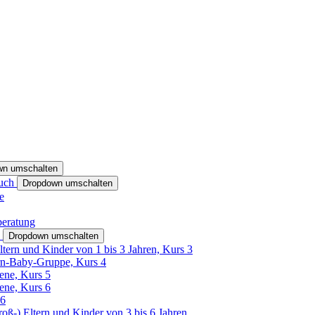
wn umschalten
ruch
Dropdown umschalten
e
beratung
h
Dropdown umschalten
ltern und Kinder von 1 bis 3 Jahren, Kurs 3
rn-Baby-Gruppe, Kurs 4
tene, Kurs 5
tene, Kurs 6
26
Groß-) Eltern und Kinder von 3 bis 6 Jahren