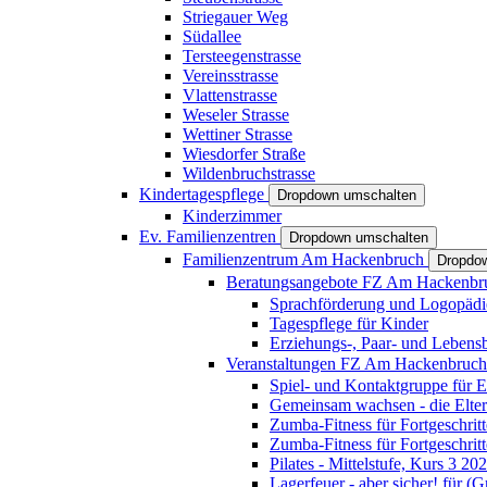
Striegauer Weg
Südallee
Tersteegenstrasse
Vereinsstrasse
Vlattenstrasse
Weseler Strasse
Wettiner Strasse
Wiesdorfer Straße
Wildenbruchstrasse
Kindertagespflege
Dropdown umschalten
Kinderzimmer
Ev. Familienzentren
Dropdown umschalten
Familienzentrum Am Hackenbruch
Dropdo
Beratungsangebote FZ Am Hackenb
Sprachförderung und Logopädi
Tagespflege für Kinder
Erziehungs-, Paar- und Lebens
Veranstaltungen FZ Am Hackenbruc
Spiel- und Kontaktgruppe für E
Gemeinsam wachsen - die Elte
Zumba-Fitness für Fortgeschrit
Zumba-Fitness für Fortgeschrit
Pilates - Mittelstufe, Kurs 3 20
Lagerfeuer - aber sicher! für (