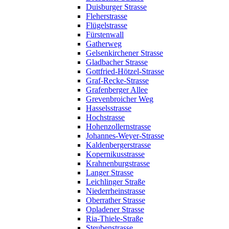
Duisburger Strasse
Fleherstrasse
Flügelstrasse
Fürstenwall
Gatherweg
Gelsenkirchener Strasse
Gladbacher Strasse
Gottfried-Hötzel-Strasse
Graf-Recke-Strasse
Grafenberger Allee
Grevenbroicher Weg
Hasselsstrasse
Hochstrasse
Hohenzollernstrasse
Johannes-Weyer-Strasse
Kaldenbergerstrasse
Kopernikusstrasse
Krahnenburgstrasse
Langer Strasse
Leichlinger Straße
Niederrheinstrasse
Oberrather Strasse
Opladener Strasse
Ria-Thiele-Straße
Steubenstrasse