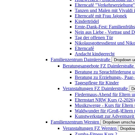
Elterncafé "Verkehrserziehung"
Tanzen und Malen mit Vivaldi in
Elterncafé mit Frau Jajonek
Kindertrödel
Ernte-Dank-Fest: Familienfrühs
Nein aus Liebe - Vortrag und D
Tag der offenen Tür
Nikolausgottessdienst und Niko
Elterncafé
Andacht kindgerecht
Familienzentrum Daimlerstraße
Dropdown u
Beratungsangebote FZ Daimlerstraße
Beratung zu Sprachförderung u
Beratung zu Erziehungs-, Paar
Tagespflege für Kinder
Veranstaltungen FZ Daimlerstraße
D
Fledermaus-Abend für Eltern u
Elternstart NRW Kurs (2-2026)
Musikzwerge - Kurs für Eltern 
Waldwunder für (Groß-)Eltern 
Kunstwerkstatt zur Adventszeit 
Familienzentrum Wersten
Dropdown umscha
Veranstaltungen FZ Wersten
Dropdow
Zumba-Fitness Kurs 2