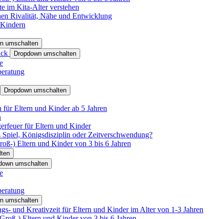
e im Kita-Alter verstehen
hen Rivalität, Nähe und Entwicklung
 Kindern
n umschalten
ack
Dropdown umschalten
e
beratung
Dropdown umschalten
für Eltern und Kinder ab 5 Jahren
n
rfeuer für Eltern und Kinder
 Spiel, Königsdisziplin oder Zeitverschwendung?
oß-) Eltern und Kinder von 3 bis 6 Jahren
ten
down umschalten
e
beratung
n umschalten
s- und Kreativzeit für Eltern und Kinder im Alter von 1-3 Jahren
roß-) Eltern und Kinder von 3 bis 6 Jahren