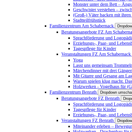
Monster unter dem Bett – Ängst
Geschwister verstehen – zwisc
(Groß-) Väter backen mit ihren
Stadtteilfrühstück
Familienzentrum Am Schabernack
Dropdow
Beratungsangebote FZ Am Schabern
Sprachförderung und Logopädi
Erziehungs-, Paar- und Lebens
Tagespflege für Kinder
Veranstaltungen FZ Am Schabernack
Yoga
Lasst uns gemeinsam Trommeln 
Märchendinner mit drei Gänge
Mit Gitarre und Gesang am Lage
Warum spielen klug macht. Das
Holzwerken - Vogelhaus für (Gr
Familienzentrum Benrath
Dropdown umschal
Beratungsangebote FZ Benrath
Drop
Sprachförderung und Logopädi
Tagespflege für Kinder
Erziehungs-, Paar- und Lebens
Veranstaltungen FZ Benrath
Dropdow
Miteinander erleben – Bewegung
Holzwerken - Drachenbau für (G