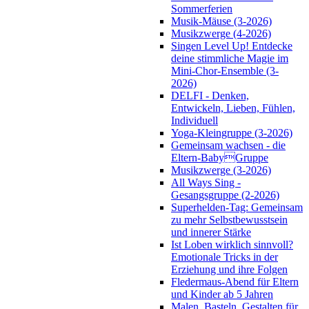
Sommerferien
Musik-Mäuse (3-2026)
Musikzwerge (4-2026)
Singen Level Up! Entdecke
deine stimmliche Magie im
Mini-Chor-Ensemble (3-
2026)
DELFI - Denken,
Entwickeln, Lieben, Fühlen,
Individuell
Yoga-Kleingruppe (3-2026)
Gemeinsam wachsen - die
Eltern-BabyGruppe
Musikzwerge (3-2026)
All Ways Sing -
Gesangsgruppe (2-2026)
Superhelden-Tag: Gemeinsam
zu mehr Selbstbewusstsein
und innerer Stärke
Ist Loben wirklich sinnvoll?
Emotionale Tricks in der
Erziehung und ihre Folgen
Fledermaus-Abend für Eltern
und Kinder ab 5 Jahren
Malen, Basteln, Gestalten für