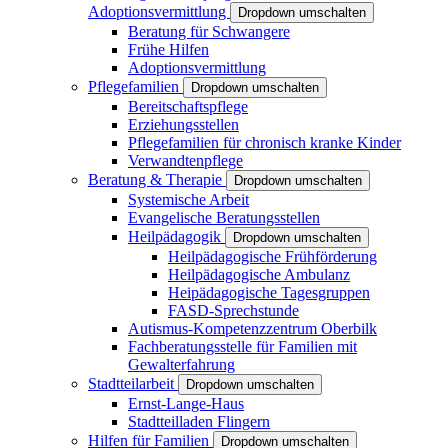
Adoptionsvermittlung
Dropdown umschalten
Beratung für Schwangere
Frühe Hilfen
Adoptionsvermittlung
Pflegefamilien
Dropdown umschalten
Bereitschaftspflege
Erziehungsstellen
Pflegefamilien für chronisch kranke Kinder
Verwandtenpflege
Beratung & Therapie
Dropdown umschalten
Systemische Arbeit
Evangelische Beratungsstellen
Heilpädagogik
Dropdown umschalten
Heilpädagogische Frühförderung
Heilpädagogische Ambulanz
Heipädagogische Tagesgruppen
FASD-Sprechstunde
Autismus-Kompetenzzentrum Oberbilk
Fachberatungsstelle für Familien mit
Gewalterfahrung
Stadtteilarbeit
Dropdown umschalten
Ernst-Lange-Haus
Stadtteilladen Flingern
Hilfen für Familien
Dropdown umschalten