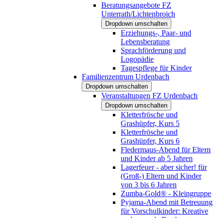
Beratungsangebote FZ
Unterrath/Lichtenbroich
Dropdown umschalten
Erziehungs-, Paar- und
Lebensberatung
Sprachförderung und
Logopädie
Tagespflege für Kinder
Familienzentrum Urdenbach
Dropdown umschalten
Veranstaltungen FZ Urdenbach
Dropdown umschalten
Kletterfrösche und
Grashüpfer, Kurs 5
Kletterfrösche und
Grashüpfer, Kurs 6
Fledermaus-Abend für Eltern
und Kinder ab 5 Jahren
Lagerfeuer - aber sicher! für
(Groß-) Eltern und Kinder
von 3 bis 6 Jahren
Zumba-Gold® - Kleingruppe
Pyjama-Abend mit Betreuung
für Vorschulkinder: Kreative