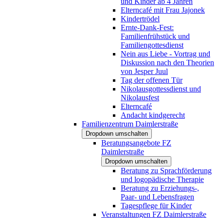
und Kinder ab 4 Jahren
Elterncafé mit Frau Jajonek
Kindertrödel
Ernte-Dank-Fest:
Familienfrühstück und
Familiengottesdienst
Nein aus Liebe - Vortrag und
Diskussion nach den Theorien
von Jesper Juul
Tag der offenen Tür
Nikolausgottessdienst und
Nikolausfest
Elterncafé
Andacht kindgerecht
Familienzentrum Daimlerstraße
Dropdown umschalten
Beratungsangebote FZ
Daimlerstraße
Dropdown umschalten
Beratung zu Sprachförderung
und logopädische Therapie
Beratung zu Erziehungs-,
Paar- und Lebensfragen
Tagespflege für Kinder
Veranstaltungen FZ Daimlerstraße