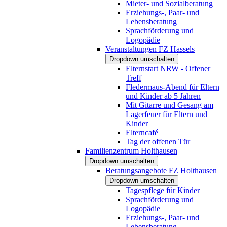
Mieter- und Sozialberatung
Erziehungs-, Paar- und
Lebensberatung
Sprachförderung und
Logopädie
Veranstaltungen FZ Hassels
Dropdown umschalten
Elternstart NRW - Offener
Treff
Fledermaus-Abend für Eltern
und Kinder ab 5 Jahren
Mit Gitarre und Gesang am
Lagerfeuer für Eltern und
Kinder
Elterncafé
Tag der offenen Tür
Familienzentrum Holthausen
Dropdown umschalten
Beratungsangebote FZ Holthausen
Dropdown umschalten
Tagespflege für Kinder
Sprachförderung und
Logopädie
Erziehungs-, Paar- und
Lebensberatung