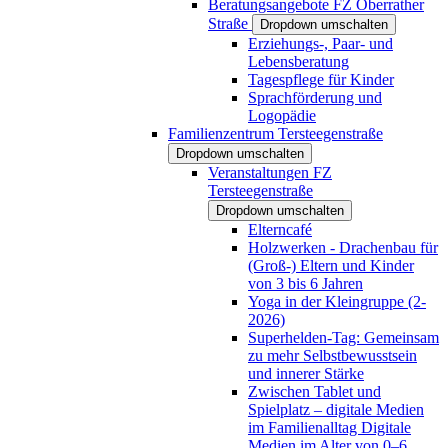
Beratungsangebote FZ Oberrather
Straße
Dropdown umschalten
Erziehungs-, Paar- und
Lebensberatung
Tagespflege für Kinder
Sprachförderung und
Logopädie
Familienzentrum Tersteegenstraße
Dropdown umschalten
Veranstaltungen FZ
Tersteegenstraße
Dropdown umschalten
Elterncafé
Holzwerken - Drachenbau für
(Groß-) Eltern und Kinder
von 3 bis 6 Jahren
Yoga in der Kleingruppe (2-
2026)
Superhelden-Tag: Gemeinsam
zu mehr Selbstbewusstsein
und innerer Stärke
Zwischen Tablet und
Spielplatz – digitale Medien
im Familienalltag Digitale
Medien im Alter von 0–6