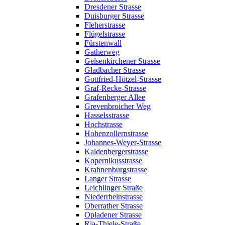
Dresdener Strasse
Duisburger Strasse
Fleherstrasse
Flügelstrasse
Fürstenwall
Gatherweg
Gelsenkirchener Strasse
Gladbacher Strasse
Gottfried-Hötzel-Strasse
Graf-Recke-Strasse
Grafenberger Allee
Grevenbroicher Weg
Hasselsstrasse
Hochstrasse
Hohenzollernstrasse
Johannes-Weyer-Strasse
Kaldenbergerstrasse
Kopernikusstrasse
Krahnenburgstrasse
Langer Strasse
Leichlinger Straße
Niederrheinstrasse
Oberrather Strasse
Opladener Strasse
Ria-Thiele-Straße