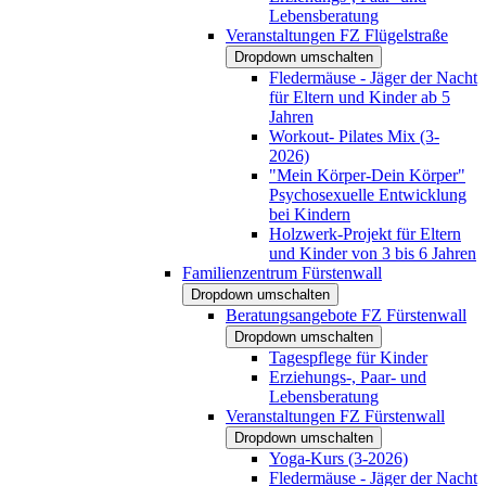
Lebensberatung
Veranstaltungen FZ Flügelstraße
Dropdown umschalten
Fledermäuse - Jäger der Nacht
für Eltern und Kinder ab 5
Jahren
Workout- Pilates Mix (3-
2026)
"Mein Körper-Dein Körper"
Psychosexuelle Entwicklung
bei Kindern
Holzwerk-Projekt für Eltern
und Kinder von 3 bis 6 Jahren
Familienzentrum Fürstenwall
Dropdown umschalten
Beratungsangebote FZ Fürstenwall
Dropdown umschalten
Tagespflege für Kinder
Erziehungs-, Paar- und
Lebensberatung
Veranstaltungen FZ Fürstenwall
Dropdown umschalten
Yoga-Kurs (3-2026)
Fledermäuse - Jäger der Nacht