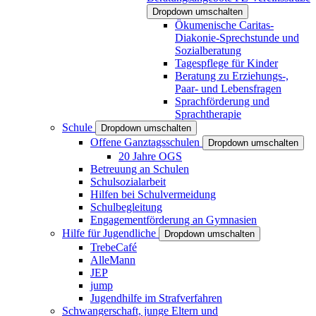
Dropdown umschalten
Ökumenische Caritas-
Diakonie-Sprechstunde und
Sozialberatung
Tagespflege für Kinder
Beratung zu Erziehungs-,
Paar- und Lebensfragen
Sprachförderung und
Sprachtherapie
Schule
Dropdown umschalten
Offene Ganztagsschulen
Dropdown umschalten
20 Jahre OGS
Betreuung an Schulen
Schulsozialarbeit
Hilfen bei Schulvermeidung
Schulbegleitung
Engagementförderung an Gymnasien
Hilfe für Jugendliche
Dropdown umschalten
TrebeCafé
AlleMann
JEP
jump
Jugendhilfe im Strafverfahren
Schwangerschaft, junge Eltern und