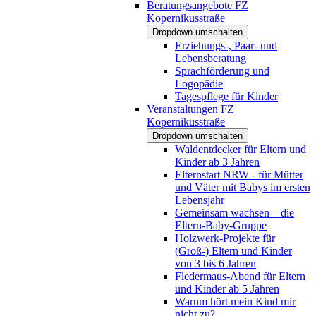
Beratungsangebote FZ
Kopernikusstraße
Dropdown umschalten
Erziehungs-, Paar- und
Lebensberatung
Sprachförderung und
Logopädie
Tagespflege für Kinder
Veranstaltungen FZ
Kopernikusstraße
Dropdown umschalten
Waldentdecker für Eltern und
Kinder ab 3 Jahren
Elternstart NRW - für Mütter
und Väter mit Babys im ersten
Lebensjahr
Gemeinsam wachsen – die
Eltern-Baby-Gruppe
Holzwerk-Projekte für
(Groß-) Eltern und Kinder
von 3 bis 6 Jahren
Fledermaus-Abend für Eltern
und Kinder ab 5 Jahren
Warum hört mein Kind mir
nicht zu?