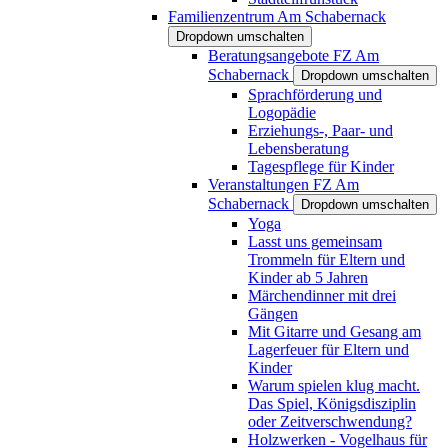
Familienzentrum Am Schabernack
Dropdown umschalten
Beratungsangebote FZ Am
Schabernack
Dropdown umschalten
Sprachförderung und
Logopädie
Erziehungs-, Paar- und
Lebensberatung
Tagespflege für Kinder
Veranstaltungen FZ Am
Schabernack
Dropdown umschalten
Yoga
Lasst uns gemeinsam
Trommeln für Eltern und
Kinder ab 5 Jahren
Märchendinner mit drei
Gängen
Mit Gitarre und Gesang am
Lagerfeuer für Eltern und
Kinder
Warum spielen klug macht.
Das Spiel, Königsdisziplin
oder Zeitverschwendung?
Holzwerken - Vogelhaus für