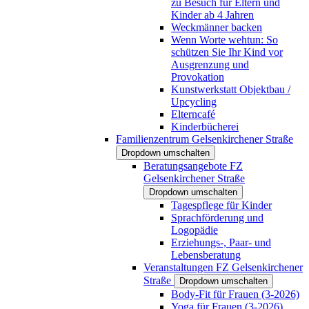
zu Besuch für Eltern und
Kinder ab 4 Jahren
Weckmänner backen
Wenn Worte wehtun: So
schützen Sie Ihr Kind vor
Ausgrenzung und
Provokation
Kunstwerkstatt Objektbau /
Upcycling
Elterncafé
Kinderbücherei
Familienzentrum Gelsenkirchener Straße
Dropdown umschalten
Beratungsangebote FZ
Gelsenkirchener Straße
Dropdown umschalten
Tagespflege für Kinder
Sprachförderung und
Logopädie
Erziehungs-, Paar- und
Lebensberatung
Veranstaltungen FZ Gelsenkirchener
Straße
Dropdown umschalten
Body-Fit für Frauen (3-2026)
Yoga für Frauen (3-2026)