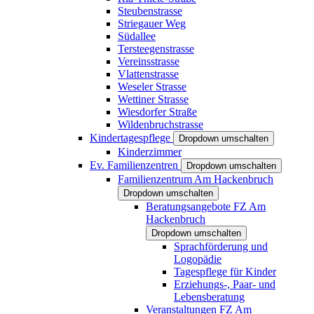
Steubenstrasse
Striegauer Weg
Südallee
Tersteegenstrasse
Vereinsstrasse
Vlattenstrasse
Weseler Strasse
Wettiner Strasse
Wiesdorfer Straße
Wildenbruchstrasse
Kindertagespflege
Dropdown umschalten
Kinderzimmer
Ev. Familienzentren
Dropdown umschalten
Familienzentrum Am Hackenbruch
Dropdown umschalten
Beratungsangebote FZ Am
Hackenbruch
Dropdown umschalten
Sprachförderung und
Logopädie
Tagespflege für Kinder
Erziehungs-, Paar- und
Lebensberatung
Veranstaltungen FZ Am