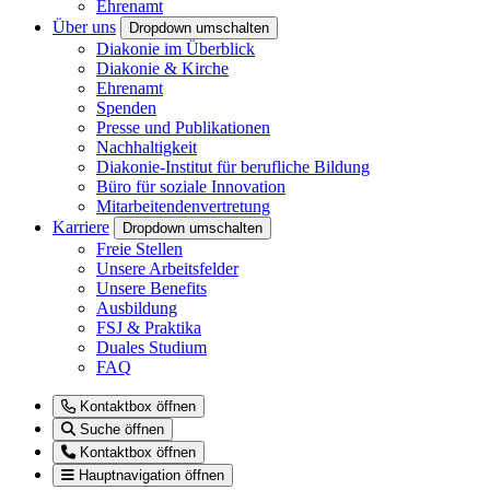
Ehrenamt
Über uns
Dropdown umschalten
Diakonie im Überblick
Diakonie & Kirche
Ehrenamt
Spenden
Presse und Publikationen
Nachhaltigkeit
Diakonie-Institut für berufliche Bildung
Büro für soziale Innovation
Mitarbeitendenvertretung
Karriere
Dropdown umschalten
Freie Stellen
Unsere Arbeitsfelder
Unsere Benefits
Ausbildung
FSJ & Praktika
Duales Studium
FAQ
Kontaktbox öffnen
Suche öffnen
Kontaktbox öffnen
Hauptnavigation öffnen