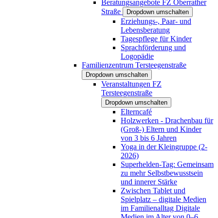
Beratungsangebote FZ Oberrather
Straße
Dropdown umschalten
Erziehungs-, Paar- und
Lebensberatung
Tagespflege für Kinder
Sprachförderung und
Logopädie
Familienzentrum Tersteegenstraße
Dropdown umschalten
Veranstaltungen FZ
Tersteegenstraße
Dropdown umschalten
Elterncafé
Holzwerken - Drachenbau für
(Groß-) Eltern und Kinder
von 3 bis 6 Jahren
Yoga in der Kleingruppe (2-
2026)
Superhelden-Tag: Gemeinsam
zu mehr Selbstbewusstsein
und innerer Stärke
Zwischen Tablet und
Spielplatz – digitale Medien
im Familienalltag Digitale
Medien im Alter von 0–6