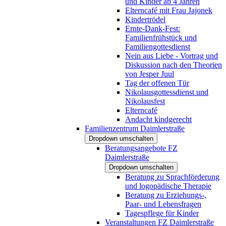
und Kinder ab 4 Jahren
Elterncafé mit Frau Jajonek
Kindertrödel
Ernte-Dank-Fest:
Familienfrühstück und
Familiengottesdienst
Nein aus Liebe - Vortrag und
Diskussion nach den Theorien
von Jesper Juul
Tag der offenen Tür
Nikolausgottessdienst und
Nikolausfest
Elterncafé
Andacht kindgerecht
Familienzentrum Daimlerstraße
Dropdown umschalten
Beratungsangebote FZ
Daimlerstraße
Dropdown umschalten
Beratung zu Sprachförderung
und logopädische Therapie
Beratung zu Erziehungs-,
Paar- und Lebensfragen
Tagespflege für Kinder
Veranstaltungen FZ Daimlerstraße