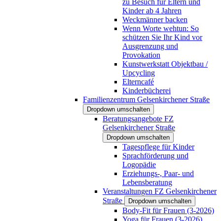
zu Besuch für Eltern und
Kinder ab 4 Jahren
Weckmänner backen
Wenn Worte wehtun: So
schützen Sie Ihr Kind vor
Ausgrenzung und
Provokation
Kunstwerkstatt Objektbau /
Upcycling
Elterncafé
Kinderbücherei
Familienzentrum Gelsenkirchener Straße
Dropdown umschalten
Beratungsangebote FZ
Gelsenkirchener Straße
Dropdown umschalten
Tagespflege für Kinder
Sprachförderung und
Logopädie
Erziehungs-, Paar- und
Lebensberatung
Veranstaltungen FZ Gelsenkirchener
Straße
Dropdown umschalten
Body-Fit für Frauen (3-2026)
Yoga für Frauen (3-2026)