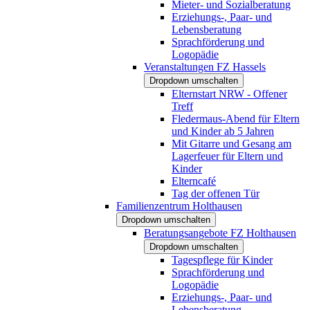
Mieter- und Sozialberatung
Erziehungs-, Paar- und
Lebensberatung
Sprachförderung und
Logopädie
Veranstaltungen FZ Hassels
Dropdown umschalten
Elternstart NRW - Offener
Treff
Fledermaus-Abend für Eltern
und Kinder ab 5 Jahren
Mit Gitarre und Gesang am
Lagerfeuer für Eltern und
Kinder
Elterncafé
Tag der offenen Tür
Familienzentrum Holthausen
Dropdown umschalten
Beratungsangebote FZ Holthausen
Dropdown umschalten
Tagespflege für Kinder
Sprachförderung und
Logopädie
Erziehungs-, Paar- und
Lebensberatung