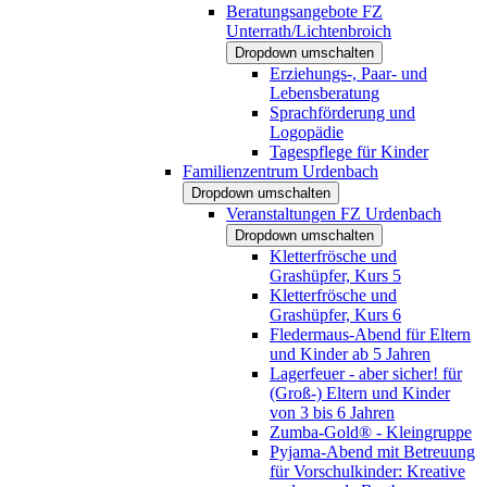
Beratungsangebote FZ
Unterrath/Lichtenbroich
Dropdown umschalten
Erziehungs-, Paar- und
Lebensberatung
Sprachförderung und
Logopädie
Tagespflege für Kinder
Familienzentrum Urdenbach
Dropdown umschalten
Veranstaltungen FZ Urdenbach
Dropdown umschalten
Kletterfrösche und
Grashüpfer, Kurs 5
Kletterfrösche und
Grashüpfer, Kurs 6
Fledermaus-Abend für Eltern
und Kinder ab 5 Jahren
Lagerfeuer - aber sicher! für
(Groß-) Eltern und Kinder
von 3 bis 6 Jahren
Zumba-Gold® - Kleingruppe
Pyjama-Abend mit Betreuung
für Vorschulkinder: Kreative