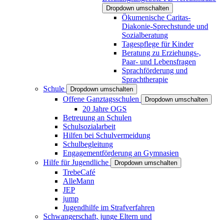
Dropdown umschalten
Ökumenische Caritas-
Diakonie-Sprechstunde und
Sozialberatung
Tagespflege für Kinder
Beratung zu Erziehungs-,
Paar- und Lebensfragen
Sprachförderung und
Sprachtherapie
Schule
Dropdown umschalten
Offene Ganztagsschulen
Dropdown umschalten
20 Jahre OGS
Betreuung an Schulen
Schulsozialarbeit
Hilfen bei Schulvermeidung
Schulbegleitung
Engagementförderung an Gymnasien
Hilfe für Jugendliche
Dropdown umschalten
TrebeCafé
AlleMann
JEP
jump
Jugendhilfe im Strafverfahren
Schwangerschaft, junge Eltern und