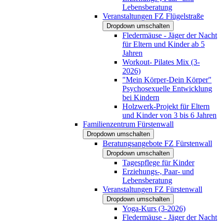
Lebensberatung
Veranstaltungen FZ Flügelstraße
Dropdown umschalten
Fledermäuse - Jäger der Nacht
für Eltern und Kinder ab 5
Jahren
Workout- Pilates Mix (3-
2026)
"Mein Körper-Dein Körper"
Psychosexuelle Entwicklung
bei Kindern
Holzwerk-Projekt für Eltern
und Kinder von 3 bis 6 Jahren
Familienzentrum Fürstenwall
Dropdown umschalten
Beratungsangebote FZ Fürstenwall
Dropdown umschalten
Tagespflege für Kinder
Erziehungs-, Paar- und
Lebensberatung
Veranstaltungen FZ Fürstenwall
Dropdown umschalten
Yoga-Kurs (3-2026)
Fledermäuse - Jäger der Nacht