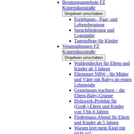
Beratungsangebote FZ
Kopernikusstraße
Dropdown umschalten
Erziehungs-, Paar- und
Lebensberatung
Sprachförderung und
Logopädie
Tagespflege für Kinder
Veranstaltungen FZ
Kopernikusstraße
Dropdown umschalten
Waldentdecker für Eltern und
Kinder ab 3 Jahren
Elternstart NRW - für Mütter
und Väter mit Babys im ersten
Lebensjahr
Gemeinsam wachsen – die
Eltern-Baby-Gruppe
Holzwerk-Projekte für
(Groß-) Eltern und Kinder
von 3 bis 6 Jahren
Fledermaus-Abend für Eltern
und Kinder ab 5 Jahren
Warum hört mein Kind mir
nicht zu?