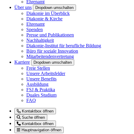
Ehrenamt
Über uns
Dropdown umschalten
Diakonie im Überblick
Diakonie & Kirche
Ehrenamt
Spenden
Presse und Publikationen
Nachhaltigkeit
Diakonie-Institut für berufliche Bildung
Büro für soziale Innovation
Mitarbeitendenvertretung
Karriere
Dropdown umschalten
Freie Stellen
Unsere Arbeitsfelder
Unsere Benefits
Ausbildung
FSJ & Praktika
Duales Studium
FAQ
Kontaktbox öffnen
Suche öffnen
Kontaktbox öffnen
Hauptnavigation öffnen