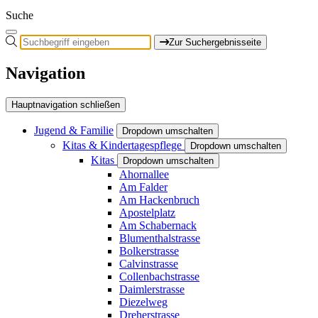
Suche
Zur Suchergebnisseite
Navigation
Hauptnavigation schließen
Jugend & Familie
Dropdown umschalten
Kitas & Kindertagespflege
Dropdown umschalten
Kitas
Dropdown umschalten
Ahornallee
Am Falder
Am Hackenbruch
Apostelplatz
Am Schabernack
Blumenthalstrasse
Bolkerstrasse
Calvinstrasse
Collenbachstrasse
Daimlerstrasse
Diezelweg
Dreherstrasse