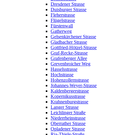
Dresdener Strasse
Duisburger Strasse
Fleherstrasse
Flügelstrasse
Fürstenwall
Gatherweg
Gelsenkirchener Strasse
Gladbacher Strasse
Gottfried-Hötzel-Strasse
Graf-Recke-Strasse
Grafenberger Allee
Grevenbroicher Weg
Hasselsstrasse
Hochstrasse
Hohenzollernstrasse
Johannes-Weyer-Strasse
Kaldenbergerstrasse
Kopernikusstrasse
Krahnenburgstrasse
Langer Strasse
Leichlinger Straße
Niederrheinstrasse
Oberrather Strasse
Opladener Strasse
Ria-Thiele-Straße