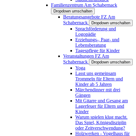
Familienzentrum Am Schabernack
Dropdown umschalten
Beratungsangebote FZ Am
Schabernack
Dropdown umschalten
Sprachförderung und
Logopädie
Erziehungs-, Paar- und
Lebensberatung
Tagespflege für Kinder
Veranstaltungen FZ Am
Schabernack
Dropdown umschalten
Yoga
Lasst uns gemeinsam
Trommeln für Eltern und
Kinder ab 5 Jahren
Märchendinner mit drei
Gängen
Mit Gitarre und Gesang am
Lagerfeuer für Eltern und
Kinder
Warum spielen klug macht.
Das Spiel, Königsdisziplin
oder Zeitverschwendung?
Holzwerken - Vogelhaus für