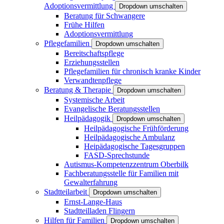
Adoptionsvermittlung
Dropdown umschalten
Beratung für Schwangere
Frühe Hilfen
Adoptionsvermittlung
Pflegefamilien
Dropdown umschalten
Bereitschaftspflege
Erziehungsstellen
Pflegefamilien für chronisch kranke Kinder
Verwandtenpflege
Beratung & Therapie
Dropdown umschalten
Systemische Arbeit
Evangelische Beratungsstellen
Heilpädagogik
Dropdown umschalten
Heilpädagogische Frühförderung
Heilpädagogische Ambulanz
Heipädagogische Tagesgruppen
FASD-Sprechstunde
Autismus-Kompetenzzentrum Oberbilk
Fachberatungsstelle für Familien mit
Gewalterfahrung
Stadtteilarbeit
Dropdown umschalten
Ernst-Lange-Haus
Stadtteilladen Flingern
Hilfen für Familien
Dropdown umschalten