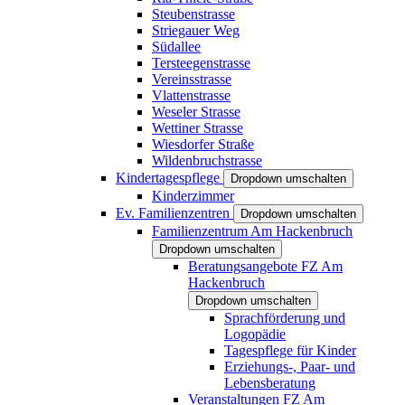
Steubenstrasse
Striegauer Weg
Südallee
Tersteegenstrasse
Vereinsstrasse
Vlattenstrasse
Weseler Strasse
Wettiner Strasse
Wiesdorfer Straße
Wildenbruchstrasse
Kindertagespflege
Dropdown umschalten
Kinderzimmer
Ev. Familienzentren
Dropdown umschalten
Familienzentrum Am Hackenbruch
Dropdown umschalten
Beratungsangebote FZ Am
Hackenbruch
Dropdown umschalten
Sprachförderung und
Logopädie
Tagespflege für Kinder
Erziehungs-, Paar- und
Lebensberatung
Veranstaltungen FZ Am