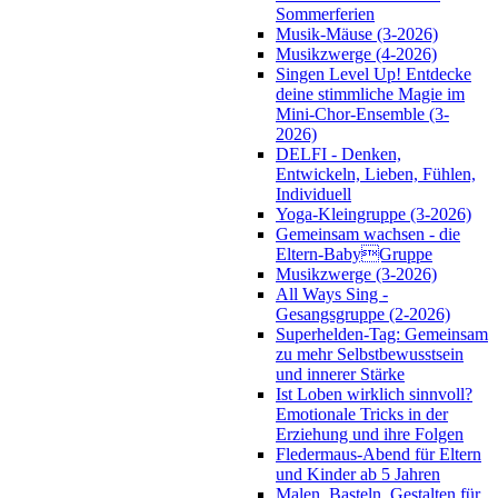
Sommerferien
Musik-Mäuse (3-2026)
Musikzwerge (4-2026)
Singen Level Up! Entdecke
deine stimmliche Magie im
Mini-Chor-Ensemble (3-
2026)
DELFI - Denken,
Entwickeln, Lieben, Fühlen,
Individuell
Yoga-Kleingruppe (3-2026)
Gemeinsam wachsen - die
Eltern-BabyGruppe
Musikzwerge (3-2026)
All Ways Sing -
Gesangsgruppe (2-2026)
Superhelden-Tag: Gemeinsam
zu mehr Selbstbewusstsein
und innerer Stärke
Ist Loben wirklich sinnvoll?
Emotionale Tricks in der
Erziehung und ihre Folgen
Fledermaus-Abend für Eltern
und Kinder ab 5 Jahren
Malen, Basteln, Gestalten für