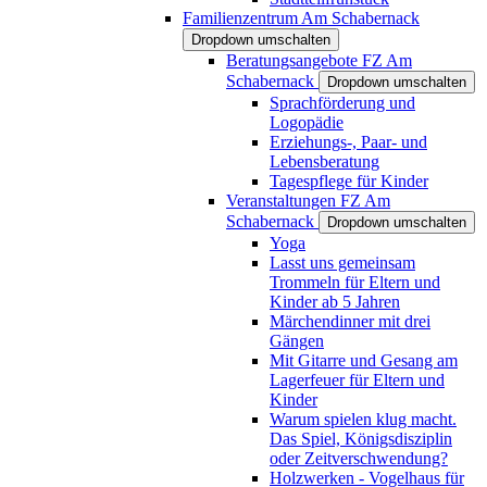
Familienzentrum Am Schabernack
Dropdown umschalten
Beratungsangebote FZ Am
Schabernack
Dropdown umschalten
Sprachförderung und
Logopädie
Erziehungs-, Paar- und
Lebensberatung
Tagespflege für Kinder
Veranstaltungen FZ Am
Schabernack
Dropdown umschalten
Yoga
Lasst uns gemeinsam
Trommeln für Eltern und
Kinder ab 5 Jahren
Märchendinner mit drei
Gängen
Mit Gitarre und Gesang am
Lagerfeuer für Eltern und
Kinder
Warum spielen klug macht.
Das Spiel, Königsdisziplin
oder Zeitverschwendung?
Holzwerken - Vogelhaus für