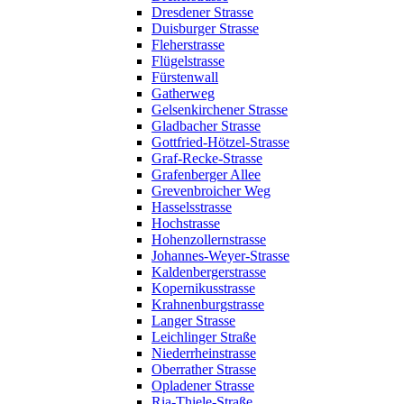
Dresdener Strasse
Duisburger Strasse
Fleherstrasse
Flügelstrasse
Fürstenwall
Gatherweg
Gelsenkirchener Strasse
Gladbacher Strasse
Gottfried-Hötzel-Strasse
Graf-Recke-Strasse
Grafenberger Allee
Grevenbroicher Weg
Hasselsstrasse
Hochstrasse
Hohenzollernstrasse
Johannes-Weyer-Strasse
Kaldenbergerstrasse
Kopernikusstrasse
Krahnenburgstrasse
Langer Strasse
Leichlinger Straße
Niederrheinstrasse
Oberrather Strasse
Opladener Strasse
Ria-Thiele-Straße