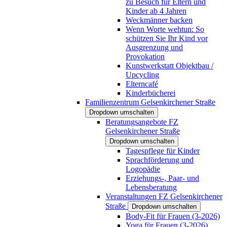
zu Besuch für Eltern und
Kinder ab 4 Jahren
Weckmänner backen
Wenn Worte wehtun: So
schützen Sie Ihr Kind vor
Ausgrenzung und
Provokation
Kunstwerkstatt Objektbau /
Upcycling
Elterncafé
Kinderbücherei
Familienzentrum Gelsenkirchener Straße
Dropdown umschalten
Beratungsangebote FZ
Gelsenkirchener Straße
Dropdown umschalten
Tagespflege für Kinder
Sprachförderung und
Logopädie
Erziehungs-, Paar- und
Lebensberatung
Veranstaltungen FZ Gelsenkirchener
Straße
Dropdown umschalten
Body-Fit für Frauen (3-2026)
Yoga für Frauen (3-2026)