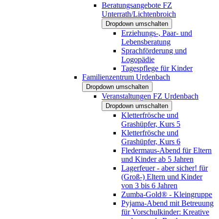
Beratungsangebote FZ
Unterrath/Lichtenbroich
Dropdown umschalten
Erziehungs-, Paar- und
Lebensberatung
Sprachförderung und
Logopädie
Tagespflege für Kinder
Familienzentrum Urdenbach
Dropdown umschalten
Veranstaltungen FZ Urdenbach
Dropdown umschalten
Kletterfrösche und
Grashüpfer, Kurs 5
Kletterfrösche und
Grashüpfer, Kurs 6
Fledermaus-Abend für Eltern
und Kinder ab 5 Jahren
Lagerfeuer - aber sicher! für
(Groß-) Eltern und Kinder
von 3 bis 6 Jahren
Zumba-Gold® - Kleingruppe
Pyjama-Abend mit Betreuung
für Vorschulkinder: Kreative