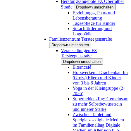
Beratungsangebote FZ Oberrather
Straße
Dropdown umschalten
Erziehungs-, Paar- und
Lebensberatung
Tagespflege für Kinder
Sprachförderung und
Logopädie
Familienzentrum Tersteegenstraße
Dropdown umschalten
Veranstaltungen FZ
Tersteegenstraße
Dropdown umschalten
Elterncafé
Holzwerken - Drachenbau für
(Groß-) Eltern und Kinder
von 3 bis 6 Jahren
Yoga in der Kleingruppe (2-
2026)
Superhelden-Tag: Gemeinsam
zu mehr Selbstbewusstsein
und innerer Stärke
Zwischen Tablet und
Spielplatz – digitale Medien
im Familienalltag Digitale
Medien im Alter von 0–6