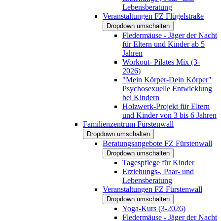
Lebensberatung
Veranstaltungen FZ Flügelstraße
Dropdown umschalten
Fledermäuse - Jäger der Nacht
für Eltern und Kinder ab 5
Jahren
Workout- Pilates Mix (3-
2026)
"Mein Körper-Dein Körper"
Psychosexuelle Entwicklung
bei Kindern
Holzwerk-Projekt für Eltern
und Kinder von 3 bis 6 Jahren
Familienzentrum Fürstenwall
Dropdown umschalten
Beratungsangebote FZ Fürstenwall
Dropdown umschalten
Tagespflege für Kinder
Erziehungs-, Paar- und
Lebensberatung
Veranstaltungen FZ Fürstenwall
Dropdown umschalten
Yoga-Kurs (3-2026)
Fledermäuse - Jäger der Nacht