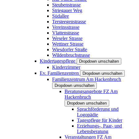
Steubenstrasse
Striegauer Weg
Südallee
Tersteegenstrasse
Vereinsstrasse
Vlattenstrasse
Weseler Strasse
Wettiner Strasse
Wiesdorfer Straße
Wildenbruchstrasse
Kindertagespflege
Dropdown umschalten
Kinderzimmer
Ev. Familienzentren
Dropdown umschalten
Familienzentrum Am Hackenbruch
Dropdown umschalten
Beratungsangebote FZ Am
Hackenbruch
Dropdown umschalten
Sprachförderung und
Logopädie
Tagespflege für Kinder
Erziehungs-, Paar- und
Lebensberatung
Veranstaltungen FZ Am