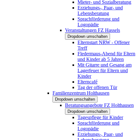
Mieter- und Sozialberatung
Erziehungs-, Paar- und
Lebensberatung
Sprachförderung und
Logopädie
Veranstaltungen FZ Hassels
Dropdown umschalten
Elternstart NRW - Offener
Treff
Fledermaus-Abend für Eltern
und Kinder ab 5 Jahren
Mit Gitarre und Gesang am
Lagerfeuer für Eltern und
Kinder
Elterncafé
Tag der offenen Tür
Familienzentrum Holthausen
Dropdown umschalten
Beratungsangebote FZ Holthausen
Dropdown umschalten
Tagespflege für Kinder
Sprachförderung und
Logopädie
Erziehungs-, Paar- und
Lebensberatung