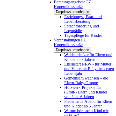
Beratungsangebote FZ
Kopernikusstraße
Dropdown umschalten
Erziehungs-, Paar- und
Lebensberatung
Sprachförderung und
Logopädie
Tagespflege für Kinder
Veranstaltungen FZ
Kopernikusstraße
Dropdown umschalten
Waldentdecker für Eltern und
Kinder ab 3 Jahren
Elternstart NRW - für Mütter
und Väter mit Babys im ersten
Lebensjahr
Gemeinsam wachsen – die
Eltern-Baby-Gruppe
Holzwerk-Projekte für
(Groß-) Eltern und Kinder
von 3 bis 6 Jahren
Fledermaus-Abend für Eltern
und Kinder ab 5 Jahren
Warum hört mein Kind mir
nicht zu?