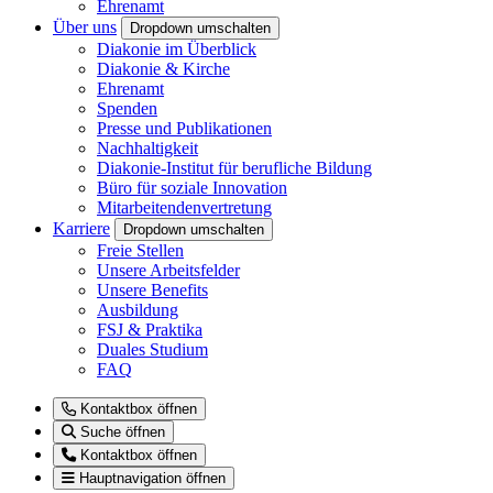
Ehrenamt
Über uns
Dropdown umschalten
Diakonie im Überblick
Diakonie & Kirche
Ehrenamt
Spenden
Presse und Publikationen
Nachhaltigkeit
Diakonie-Institut für berufliche Bildung
Büro für soziale Innovation
Mitarbeitendenvertretung
Karriere
Dropdown umschalten
Freie Stellen
Unsere Arbeitsfelder
Unsere Benefits
Ausbildung
FSJ & Praktika
Duales Studium
FAQ
Kontaktbox öffnen
Suche öffnen
Kontaktbox öffnen
Hauptnavigation öffnen