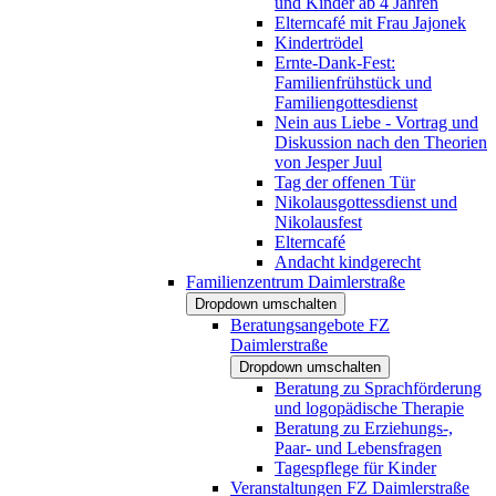
und Kinder ab 4 Jahren
Elterncafé mit Frau Jajonek
Kindertrödel
Ernte-Dank-Fest:
Familienfrühstück und
Familiengottesdienst
Nein aus Liebe - Vortrag und
Diskussion nach den Theorien
von Jesper Juul
Tag der offenen Tür
Nikolausgottessdienst und
Nikolausfest
Elterncafé
Andacht kindgerecht
Familienzentrum Daimlerstraße
Dropdown umschalten
Beratungsangebote FZ
Daimlerstraße
Dropdown umschalten
Beratung zu Sprachförderung
und logopädische Therapie
Beratung zu Erziehungs-,
Paar- und Lebensfragen
Tagespflege für Kinder
Veranstaltungen FZ Daimlerstraße