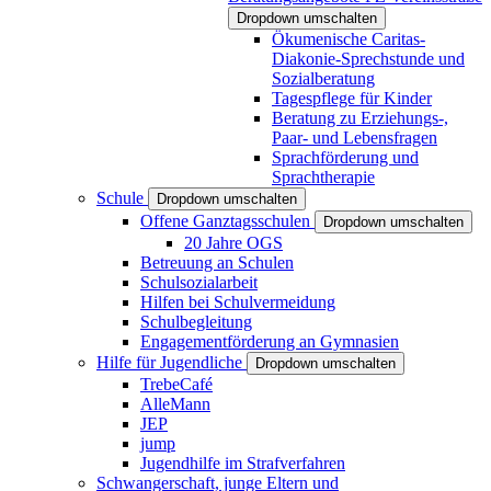
Dropdown umschalten
Ökumenische Caritas-
Diakonie-Sprechstunde und
Sozialberatung
Tagespflege für Kinder
Beratung zu Erziehungs-,
Paar- und Lebensfragen
Sprachförderung und
Sprachtherapie
Schule
Dropdown umschalten
Offene Ganztagsschulen
Dropdown umschalten
20 Jahre OGS
Betreuung an Schulen
Schulsozialarbeit
Hilfen bei Schulvermeidung
Schulbegleitung
Engagementförderung an Gymnasien
Hilfe für Jugendliche
Dropdown umschalten
TrebeCafé
AlleMann
JEP
jump
Jugendhilfe im Strafverfahren
Schwangerschaft, junge Eltern und