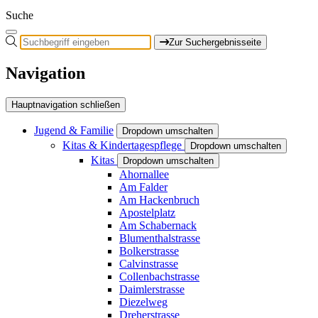
Suche
Zur Suchergebnisseite
Navigation
Hauptnavigation schließen
Jugend & Familie
Dropdown umschalten
Kitas & Kindertagespflege
Dropdown umschalten
Kitas
Dropdown umschalten
Ahornallee
Am Falder
Am Hackenbruch
Apostelplatz
Am Schabernack
Blumenthalstrasse
Bolkerstrasse
Calvinstrasse
Collenbachstrasse
Daimlerstrasse
Diezelweg
Dreherstrasse