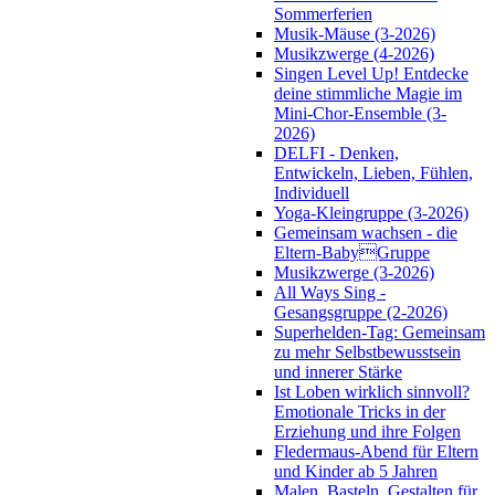
Sommerferien
Musik-Mäuse (3-2026)
Musikzwerge (4-2026)
Singen Level Up! Entdecke
deine stimmliche Magie im
Mini-Chor-Ensemble (3-
2026)
DELFI - Denken,
Entwickeln, Lieben, Fühlen,
Individuell
Yoga-Kleingruppe (3-2026)
Gemeinsam wachsen - die
Eltern-BabyGruppe
Musikzwerge (3-2026)
All Ways Sing -
Gesangsgruppe (2-2026)
Superhelden-Tag: Gemeinsam
zu mehr Selbstbewusstsein
und innerer Stärke
Ist Loben wirklich sinnvoll?
Emotionale Tricks in der
Erziehung und ihre Folgen
Fledermaus-Abend für Eltern
und Kinder ab 5 Jahren
Malen, Basteln, Gestalten für