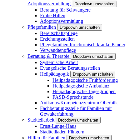
Adoptionsvermittlung
Dropdown umschalten
Beratung für Schwangere
Frühe Hilfen
Adoptionsvermittlung
Pflegefamilien
Dropdown umschalten
Bereitschaftspflege
Erziehungsstellen
Pflegefamilien für chronisch kranke Kinder
Verwandtenpflege
Beratung & Therapie
Dropdown umschalten
Systemische Arbeit
Evangelische Beratungsstellen
Heilpädagogik
Dropdown umschalten
Heilpädagogische Frühförderung
Heilpädagogische Ambulanz
Heipädagogische Tagesgruppen
FASD-Sprechstunde
Autismus-Kompetenzzentrum Oberbilk
Fachberatungsstelle für Familien mit
Gewalterfahrung
Stadtteilarbeit
Dropdown umschalten
Ernst-Lange-Haus
Stadtteilladen Flingern
Hilfen für Familien
Dropdown umschalten