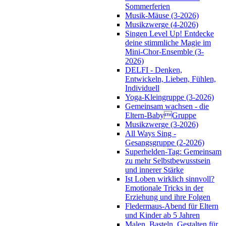
Sommerferien
Musik-Mäuse (3-2026)
Musikzwerge (4-2026)
Singen Level Up! Entdecke
deine stimmliche Magie im
Mini-Chor-Ensemble (3-
2026)
DELFI - Denken,
Entwickeln, Lieben, Fühlen,
Individuell
Yoga-Kleingruppe (3-2026)
Gemeinsam wachsen - die
Eltern-BabyGruppe
Musikzwerge (3-2026)
All Ways Sing -
Gesangsgruppe (2-2026)
Superhelden-Tag: Gemeinsam
zu mehr Selbstbewusstsein
und innerer Stärke
Ist Loben wirklich sinnvoll?
Emotionale Tricks in der
Erziehung und ihre Folgen
Fledermaus-Abend für Eltern
und Kinder ab 5 Jahren
Malen, Basteln, Gestalten für