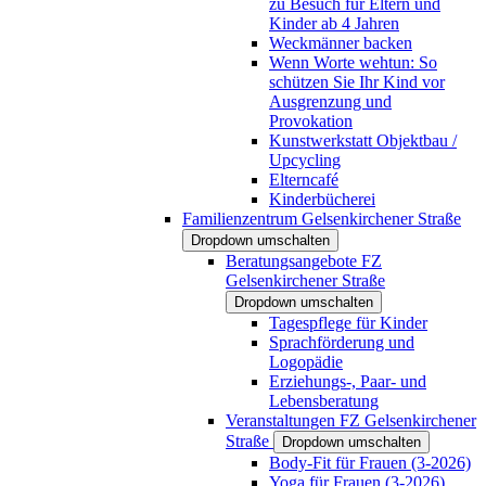
zu Besuch für Eltern und
Kinder ab 4 Jahren
Weckmänner backen
Wenn Worte wehtun: So
schützen Sie Ihr Kind vor
Ausgrenzung und
Provokation
Kunstwerkstatt Objektbau /
Upcycling
Elterncafé
Kinderbücherei
Familienzentrum Gelsenkirchener Straße
Dropdown umschalten
Beratungsangebote FZ
Gelsenkirchener Straße
Dropdown umschalten
Tagespflege für Kinder
Sprachförderung und
Logopädie
Erziehungs-, Paar- und
Lebensberatung
Veranstaltungen FZ Gelsenkirchener
Straße
Dropdown umschalten
Body-Fit für Frauen (3-2026)
Yoga für Frauen (3-2026)