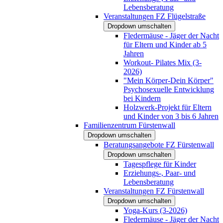
Lebensberatung
Veranstaltungen FZ Flügelstraße
Dropdown umschalten
Fledermäuse - Jäger der Nacht
für Eltern und Kinder ab 5
Jahren
Workout- Pilates Mix (3-
2026)
"Mein Körper-Dein Körper"
Psychosexuelle Entwicklung
bei Kindern
Holzwerk-Projekt für Eltern
und Kinder von 3 bis 6 Jahren
Familienzentrum Fürstenwall
Dropdown umschalten
Beratungsangebote FZ Fürstenwall
Dropdown umschalten
Tagespflege für Kinder
Erziehungs-, Paar- und
Lebensberatung
Veranstaltungen FZ Fürstenwall
Dropdown umschalten
Yoga-Kurs (3-2026)
Fledermäuse - Jäger der Nacht