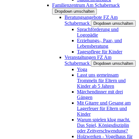
Familienzentrum Am Schabernack
Dropdown umschalten
Beratungsangebote FZ Am
Schabernack
Dropdown umschalten
Sprachförderung und
Logopädie
Erziehungs-, Paar- und
Lebensberatung
Tagespflege für Kinder
Veranstaltungen FZ Am
Schabernack
Dropdown umschalten
Yoga
Lasst uns gemeinsam
Trommeln für Eltern und
Kinder ab 5 Jahren
Märchendinner mit drei
Gängen
Mit Gitarre und Gesang am
Lagerfeuer für Eltern und
Kinder
Warum spielen klug macht.
Das Spiel, Königsdisziplin
oder Zeitverschwendung?
Holzwerken - Vogelhaus für