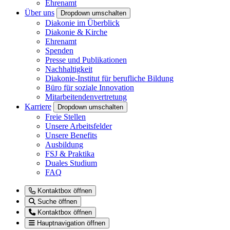
Ehrenamt
Über uns
Dropdown umschalten
Diakonie im Überblick
Diakonie & Kirche
Ehrenamt
Spenden
Presse und Publikationen
Nachhaltigkeit
Diakonie-Institut für berufliche Bildung
Büro für soziale Innovation
Mitarbeitendenvertretung
Karriere
Dropdown umschalten
Freie Stellen
Unsere Arbeitsfelder
Unsere Benefits
Ausbildung
FSJ & Praktika
Duales Studium
FAQ
Kontaktbox öffnen
Suche öffnen
Kontaktbox öffnen
Hauptnavigation öffnen