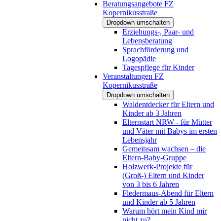
Beratungsangebote FZ
Kopernikusstraße
Dropdown umschalten
Erziehungs-, Paar- und
Lebensberatung
Sprachförderung und
Logopädie
Tagespflege für Kinder
Veranstaltungen FZ
Kopernikusstraße
Dropdown umschalten
Waldentdecker für Eltern und
Kinder ab 3 Jahren
Elternstart NRW - für Mütter
und Väter mit Babys im ersten
Lebensjahr
Gemeinsam wachsen – die
Eltern-Baby-Gruppe
Holzwerk-Projekte für
(Groß-) Eltern und Kinder
von 3 bis 6 Jahren
Fledermaus-Abend für Eltern
und Kinder ab 5 Jahren
Warum hört mein Kind mir
nicht zu?