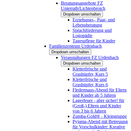
Beratungsangebote FZ
Unterrath/Lichtenbroich
Dropdown umschalten
Erziehungs-, Paar- und
Lebensberatung
Sprachförderung und
Logopädie
Tagespflege für Kinder
Familienzentrum Urdenbach
Dropdown umschalten
Veranstaltungen FZ Urdenbach
Dropdown umschalten
Kletterfrösche und
Grashüpfer, Kurs 5
Kletterfrösche und
Grashüpfer, Kurs 6
Fledermaus-Abend für Eltern
und Kinder ab 5 Jahren
Lagerfeuer - aber sicher! für
(Groß-) Eltern und Kinder
von 3 bis 6 Jahren
Zumba-Gold® - Kleingruppe
Pyjama-Abend mit Betreuung
für Vorschulkinder: Kreative