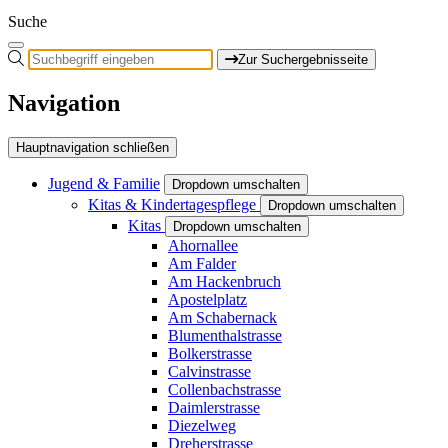
Suche
Zur Suchergebnisseite
Navigation
Hauptnavigation schließen
Jugend & Familie
Dropdown umschalten
Kitas & Kindertagespflege
Dropdown umschalten
Kitas
Dropdown umschalten
Ahornallee
Am Falder
Am Hackenbruch
Apostelplatz
Am Schabernack
Blumenthalstrasse
Bolkerstrasse
Calvinstrasse
Collenbachstrasse
Daimlerstrasse
Diezelweg
Dreherstrasse