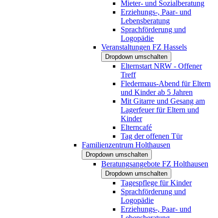
Mieter- und Sozialberatung
Erziehungs-, Paar- und
Lebensberatung
Sprachförderung und
Logopädie
Veranstaltungen FZ Hassels
Dropdown umschalten
Elternstart NRW - Offener
Treff
Fledermaus-Abend für Eltern
und Kinder ab 5 Jahren
Mit Gitarre und Gesang am
Lagerfeuer für Eltern und
Kinder
Elterncafé
Tag der offenen Tür
Familienzentrum Holthausen
Dropdown umschalten
Beratungsangebote FZ Holthausen
Dropdown umschalten
Tagespflege für Kinder
Sprachförderung und
Logopädie
Erziehungs-, Paar- und
Lebensberatung