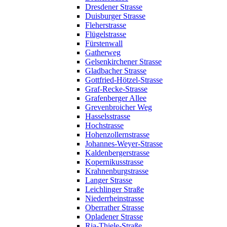
Dresdener Strasse
Duisburger Strasse
Fleherstrasse
Flügelstrasse
Fürstenwall
Gatherweg
Gelsenkirchener Strasse
Gladbacher Strasse
Gottfried-Hötzel-Strasse
Graf-Recke-Strasse
Grafenberger Allee
Grevenbroicher Weg
Hasselsstrasse
Hochstrasse
Hohenzollernstrasse
Johannes-Weyer-Strasse
Kaldenbergerstrasse
Kopernikusstrasse
Krahnenburgstrasse
Langer Strasse
Leichlinger Straße
Niederrheinstrasse
Oberrather Strasse
Opladener Strasse
Ria-Thiele-Straße