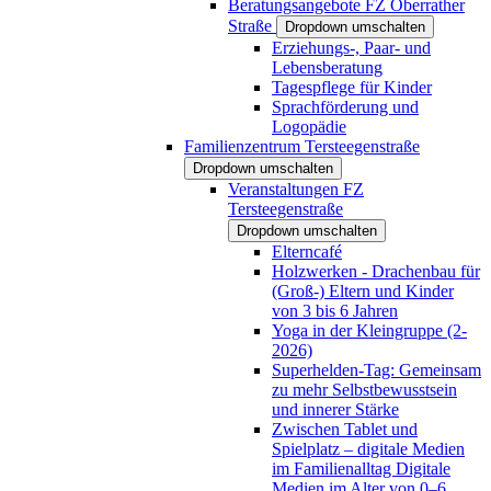
Beratungsangebote FZ Oberrather
Straße
Dropdown umschalten
Erziehungs-, Paar- und
Lebensberatung
Tagespflege für Kinder
Sprachförderung und
Logopädie
Familienzentrum Tersteegenstraße
Dropdown umschalten
Veranstaltungen FZ
Tersteegenstraße
Dropdown umschalten
Elterncafé
Holzwerken - Drachenbau für
(Groß-) Eltern und Kinder
von 3 bis 6 Jahren
Yoga in der Kleingruppe (2-
2026)
Superhelden-Tag: Gemeinsam
zu mehr Selbstbewusstsein
und innerer Stärke
Zwischen Tablet und
Spielplatz – digitale Medien
im Familienalltag Digitale
Medien im Alter von 0–6