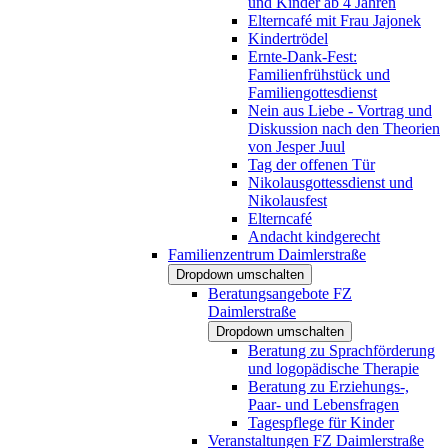
und Kinder ab 4 Jahren
Elterncafé mit Frau Jajonek
Kindertrödel
Ernte-Dank-Fest:
Familienfrühstück und
Familiengottesdienst
Nein aus Liebe - Vortrag und
Diskussion nach den Theorien
von Jesper Juul
Tag der offenen Tür
Nikolausgottessdienst und
Nikolausfest
Elterncafé
Andacht kindgerecht
Familienzentrum Daimlerstraße
Dropdown umschalten
Beratungsangebote FZ
Daimlerstraße
Dropdown umschalten
Beratung zu Sprachförderung
und logopädische Therapie
Beratung zu Erziehungs-,
Paar- und Lebensfragen
Tagespflege für Kinder
Veranstaltungen FZ Daimlerstraße