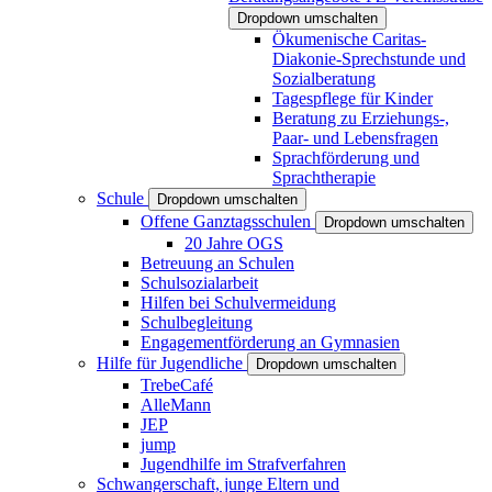
Dropdown umschalten
Ökumenische Caritas-
Diakonie-Sprechstunde und
Sozialberatung
Tagespflege für Kinder
Beratung zu Erziehungs-,
Paar- und Lebensfragen
Sprachförderung und
Sprachtherapie
Schule
Dropdown umschalten
Offene Ganztagsschulen
Dropdown umschalten
20 Jahre OGS
Betreuung an Schulen
Schulsozialarbeit
Hilfen bei Schulvermeidung
Schulbegleitung
Engagementförderung an Gymnasien
Hilfe für Jugendliche
Dropdown umschalten
TrebeCafé
AlleMann
JEP
jump
Jugendhilfe im Strafverfahren
Schwangerschaft, junge Eltern und