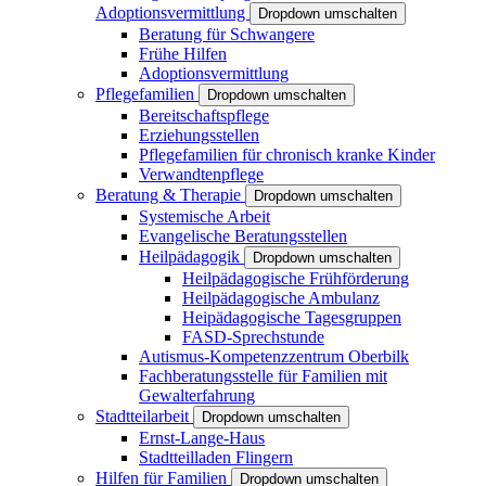
Adoptionsvermittlung
Dropdown umschalten
Beratung für Schwangere
Frühe Hilfen
Adoptionsvermittlung
Pflegefamilien
Dropdown umschalten
Bereitschaftspflege
Erziehungsstellen
Pflegefamilien für chronisch kranke Kinder
Verwandtenpflege
Beratung & Therapie
Dropdown umschalten
Systemische Arbeit
Evangelische Beratungsstellen
Heilpädagogik
Dropdown umschalten
Heilpädagogische Frühförderung
Heilpädagogische Ambulanz
Heipädagogische Tagesgruppen
FASD-Sprechstunde
Autismus-Kompetenzzentrum Oberbilk
Fachberatungsstelle für Familien mit
Gewalterfahrung
Stadtteilarbeit
Dropdown umschalten
Ernst-Lange-Haus
Stadtteilladen Flingern
Hilfen für Familien
Dropdown umschalten