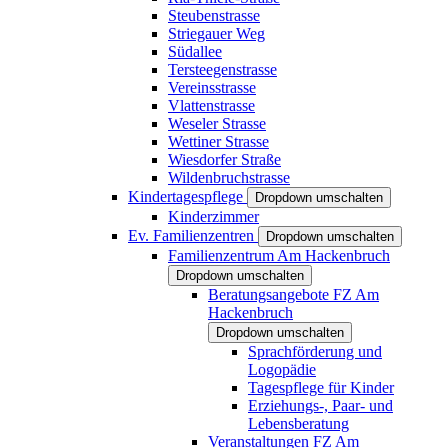
Steubenstrasse
Striegauer Weg
Südallee
Tersteegenstrasse
Vereinsstrasse
Vlattenstrasse
Weseler Strasse
Wettiner Strasse
Wiesdorfer Straße
Wildenbruchstrasse
Kindertagespflege
Dropdown umschalten
Kinderzimmer
Ev. Familienzentren
Dropdown umschalten
Familienzentrum Am Hackenbruch
Dropdown umschalten
Beratungsangebote FZ Am
Hackenbruch
Dropdown umschalten
Sprachförderung und
Logopädie
Tagespflege für Kinder
Erziehungs-, Paar- und
Lebensberatung
Veranstaltungen FZ Am