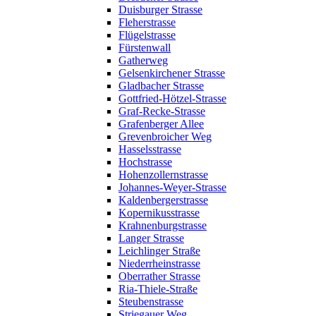
Duisburger Strasse
Fleherstrasse
Flügelstrasse
Fürstenwall
Gatherweg
Gelsenkirchener Strasse
Gladbacher Strasse
Gottfried-Hötzel-Strasse
Graf-Recke-Strasse
Grafenberger Allee
Grevenbroicher Weg
Hasselsstrasse
Hochstrasse
Hohenzollernstrasse
Johannes-Weyer-Strasse
Kaldenbergerstrasse
Kopernikusstrasse
Krahnenburgstrasse
Langer Strasse
Leichlinger Straße
Niederrheinstrasse
Oberrather Strasse
Ria-Thiele-Straße
Steubenstrasse
Striegauer Weg