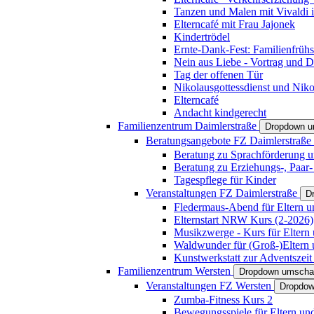
Tanzen und Malen mit Vivaldi in
Elterncafé mit Frau Jajonek
Kindertrödel
Ernte-Dank-Fest: Familienfrühs
Nein aus Liebe - Vortrag und D
Tag der offenen Tür
Nikolausgottessdienst und Niko
Elterncafé
Andacht kindgerecht
Familienzentrum Daimlerstraße
Dropdown u
Beratungsangebote FZ Daimlerstraße
Beratung zu Sprachförderung u
Beratung zu Erziehungs-, Paar
Tagespflege für Kinder
Veranstaltungen FZ Daimlerstraße
D
Fledermaus-Abend für Eltern u
Elternstart NRW Kurs (2-2026)
Musikzwerge - Kurs für Eltern 
Waldwunder für (Groß-)Eltern 
Kunstwerkstatt zur Adventszeit 
Familienzentrum Wersten
Dropdown umscha
Veranstaltungen FZ Wersten
Dropdow
Zumba-Fitness Kurs 2
Bewegungsspiele für Eltern un