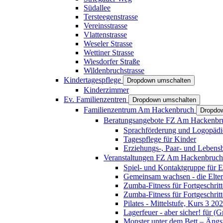
Südallee
Tersteegenstrasse
Vereinsstrasse
Vlattenstrasse
Weseler Strasse
Wettiner Strasse
Wiesdorfer Straße
Wildenbruchstrasse
Kindertagespflege
Dropdown umschalten
Kinderzimmer
Ev. Familienzentren
Dropdown umschalten
Familienzentrum Am Hackenbruch
Dropdo
Beratungsangebote FZ Am Hackenb
Sprachförderung und Logopädi
Tagespflege für Kinder
Erziehungs-, Paar- und Lebens
Veranstaltungen FZ Am Hackenbruc
Spiel- und Kontaktgruppe für E
Gemeinsam wachsen - die Elte
Zumba-Fitness für Fortgeschrit
Zumba-Fitness für Fortgeschrit
Pilates - Mittelstufe, Kurs 3 20
Lagerfeuer - aber sicher! für (
Monster unter dem Bett – Ängst