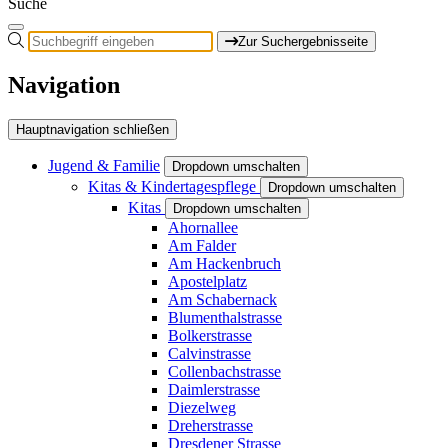
Suche
Zur Suchergebnisseite
Navigation
Hauptnavigation schließen
Jugend & Familie
Dropdown umschalten
Kitas & Kindertagespflege
Dropdown umschalten
Kitas
Dropdown umschalten
Ahornallee
Am Falder
Am Hackenbruch
Apostelplatz
Am Schabernack
Blumenthalstrasse
Bolkerstrasse
Calvinstrasse
Collenbachstrasse
Daimlerstrasse
Diezelweg
Dreherstrasse
Dresdener Strasse