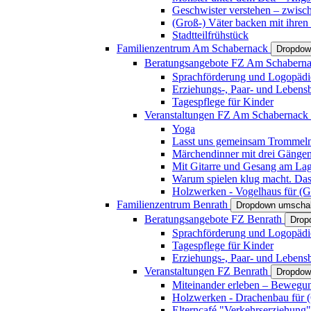
Geschwister verstehen – zwisc
(Groß-) Väter backen mit ihren
Stadtteilfrühstück
Familienzentrum Am Schabernack
Dropdow
Beratungsangebote FZ Am Schabern
Sprachförderung und Logopädi
Erziehungs-, Paar- und Lebens
Tagespflege für Kinder
Veranstaltungen FZ Am Schabernack
Yoga
Lasst uns gemeinsam Trommeln 
Märchendinner mit drei Gänge
Mit Gitarre und Gesang am Lage
Warum spielen klug macht. Das
Holzwerken - Vogelhaus für (Gr
Familienzentrum Benrath
Dropdown umschal
Beratungsangebote FZ Benrath
Drop
Sprachförderung und Logopädi
Tagespflege für Kinder
Erziehungs-, Paar- und Lebens
Veranstaltungen FZ Benrath
Dropdow
Miteinander erleben – Bewegung
Holzwerken - Drachenbau für (G
Elterncafé "Verkehrserziehung"