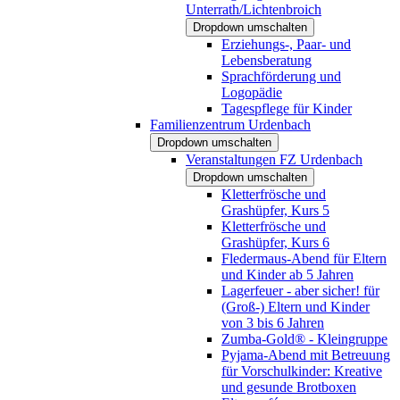
Unterrath/Lichtenbroich
Dropdown umschalten
Erziehungs-, Paar- und
Lebensberatung
Sprachförderung und
Logopädie
Tagespflege für Kinder
Familienzentrum Urdenbach
Dropdown umschalten
Veranstaltungen FZ Urdenbach
Dropdown umschalten
Kletterfrösche und
Grashüpfer, Kurs 5
Kletterfrösche und
Grashüpfer, Kurs 6
Fledermaus-Abend für Eltern
und Kinder ab 5 Jahren
Lagerfeuer - aber sicher! für
(Groß-) Eltern und Kinder
von 3 bis 6 Jahren
Zumba-Gold® - Kleingruppe
Pyjama-Abend mit Betreuung
für Vorschulkinder: Kreative
und gesunde Brotboxen