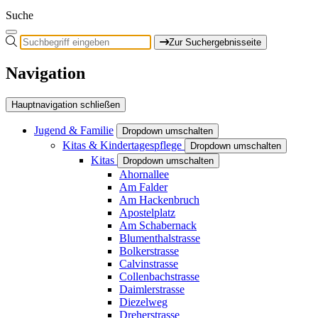
Suche
Zur Suchergebnisseite
Navigation
Hauptnavigation schließen
Jugend & Familie
Dropdown umschalten
Kitas & Kindertagespflege
Dropdown umschalten
Kitas
Dropdown umschalten
Ahornallee
Am Falder
Am Hackenbruch
Apostelplatz
Am Schabernack
Blumenthalstrasse
Bolkerstrasse
Calvinstrasse
Collenbachstrasse
Daimlerstrasse
Diezelweg
Dreherstrasse