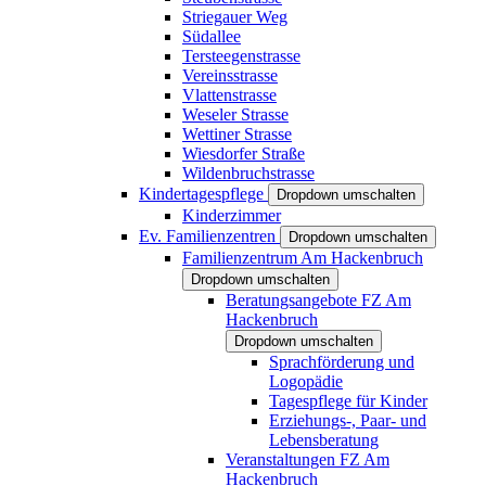
Striegauer Weg
Südallee
Tersteegenstrasse
Vereinsstrasse
Vlattenstrasse
Weseler Strasse
Wettiner Strasse
Wiesdorfer Straße
Wildenbruchstrasse
Kindertagespflege
Dropdown umschalten
Kinderzimmer
Ev. Familienzentren
Dropdown umschalten
Familienzentrum Am Hackenbruch
Dropdown umschalten
Beratungsangebote FZ Am
Hackenbruch
Dropdown umschalten
Sprachförderung und
Logopädie
Tagespflege für Kinder
Erziehungs-, Paar- und
Lebensberatung
Veranstaltungen FZ Am
Hackenbruch