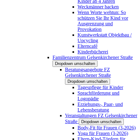
Kinder ab 4 Jahren
Weckmänner backen
Wenn Worte wehtun: So
schützen Sie Ihr Kind vor
Ausgrenzung und
Provokation
Kunstwerkstatt Objektbau /
Upcycling
Elterncafé
Kinderbücherei
Familienzentrum Gelsenkirchener Straße
Dropdown umschalten
Beratungsangebote FZ
Gelsenkirchener Straße
Dropdown umschalten
Tagespflege für Kinder
Sprachförderung und
Logopädie
Erziehungs-, Paar- und
Lebensberatung
Veranstaltungen FZ Gelsenkirchener
Straße
Dropdown umschalten
Body-Fit für Frauen (3-2026)
Yoga für Frauen (3-2026)
Eltern-Kind-Töpfern für