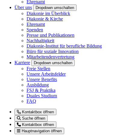
Ehrenamt
Über uns
Dropdown umschalten
Diakonie im Überblick
Diakonie & Kirche
Ehrenamt
Spenden
Presse und Publikationen
Nachhaltigkeit
Diakonie-Institut für berufliche Bildung
Büro für soziale Innovation
Mitarbeitendenvertretung
Karriere
Dropdown umschalten
Freie Stellen
Unsere Arbeitsfelder
Unsere Benefits
Ausbildung
FSJ & Praktika
Duales Studium
FAQ
Kontaktbox öffnen
Suche öffnen
Kontaktbox öffnen
Hauptnavigation öffnen