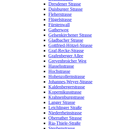
Dresdener Strasse
Duisburger Strasse
Fleherstrasse
Flügelstrasse
Fürstenwall
Gatherweg
Gelsenkirchener Strasse
Gladbacher Strasse
Gottfried-Hötzel-Strasse
Graf-Recke-Strasse
Grafenberger Allee
Grevenbroicher Weg
Hasselsstrasse
Hochstrasse
Hohenzollernstrasse
Johannes-Weyer-Strasse
Kaldenbergerstrasse
Kopernikusstrasse
Krahnenburgstrasse
Langer Strasse
Leichlinger Straße
Niederrheinstrasse
Oberrather Strasse
Ria-Thiele-Straße
Steubenstrasse