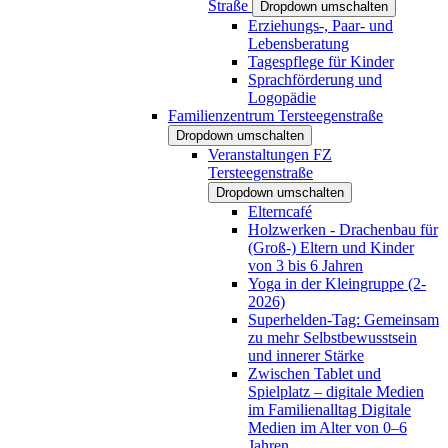
Straße
Dropdown umschalten
Erziehungs-, Paar- und
Lebensberatung
Tagespflege für Kinder
Sprachförderung und
Logopädie
Familienzentrum Tersteegenstraße
Dropdown umschalten
Veranstaltungen FZ
Tersteegenstraße
Dropdown umschalten
Elterncafé
Holzwerken - Drachenbau für
(Groß-) Eltern und Kinder
von 3 bis 6 Jahren
Yoga in der Kleingruppe (2-
2026)
Superhelden-Tag: Gemeinsam
zu mehr Selbstbewusstsein
und innerer Stärke
Zwischen Tablet und
Spielplatz – digitale Medien
im Familienalltag Digitale
Medien im Alter von 0–6
Jahren