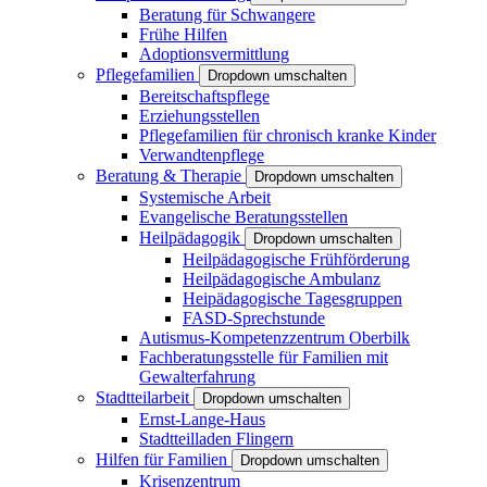
Beratung für Schwangere
Frühe Hilfen
Adoptionsvermittlung
Pflegefamilien
Dropdown umschalten
Bereitschaftspflege
Erziehungsstellen
Pflegefamilien für chronisch kranke Kinder
Verwandtenpflege
Beratung & Therapie
Dropdown umschalten
Systemische Arbeit
Evangelische Beratungsstellen
Heilpädagogik
Dropdown umschalten
Heilpädagogische Frühförderung
Heilpädagogische Ambulanz
Heipädagogische Tagesgruppen
FASD-Sprechstunde
Autismus-Kompetenzzentrum Oberbilk
Fachberatungsstelle für Familien mit
Gewalterfahrung
Stadtteilarbeit
Dropdown umschalten
Ernst-Lange-Haus
Stadtteilladen Flingern
Hilfen für Familien
Dropdown umschalten
Krisenzentrum