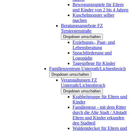
Bewegungsspiele für Eltern
und Kinder von 2 bis 4 Jahren
Kuschelmonster selber
machen
Beratungsangebote FZ
Tersteegenstraße
Dropdown umschalten
Erziehungs-, Paar- und
Lebensberatung
Sprachförderung und
Logopädie
Tagespflege für Kinder
Familienzentrum Unterrath/Lichtenbroich
Dropdown umschalten
Veranstaltungen FZ
Unterrath/Lichtenbroich
Dropdown umschalten
Krabbelgruppe für Eltern und
Kinder
Familientour - mit dem Ritter
durch die Alte Stadt / Altstadt
Eltern und Kinder erkunden
den Stadtteil
Waldentdecker für Eltern und