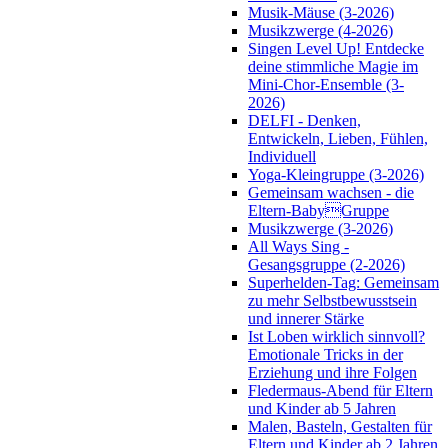
Musik-Mäuse (3-2026)
Musikzwerge (4-2026)
Singen Level Up! Entdecke
deine stimmliche Magie im
Mini-Chor-Ensemble (3-
2026)
DELFI - Denken,
Entwickeln, Lieben, Fühlen,
Individuell
Yoga-Kleingruppe (3-2026)
Gemeinsam wachsen - die
Eltern-BabyGruppe
Musikzwerge (3-2026)
All Ways Sing -
Gesangsgruppe (2-2026)
Superhelden-Tag: Gemeinsam
zu mehr Selbstbewusstsein
und innerer Stärke
Ist Loben wirklich sinnvoll?
Emotionale Tricks in der
Erziehung und ihre Folgen
Fledermaus-Abend für Eltern
und Kinder ab 5 Jahren
Malen, Basteln, Gestalten für
Eltern und Kinder ab 2 Jahren