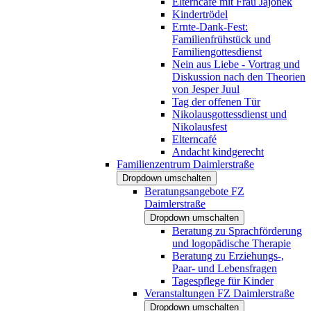
Elterncafé mit Frau Jajonek
Kindertrödel
Ernte-Dank-Fest:
Familienfrühstück und
Familiengottesdienst
Nein aus Liebe - Vortrag und
Diskussion nach den Theorien
von Jesper Juul
Tag der offenen Tür
Nikolausgottessdienst und
Nikolausfest
Elterncafé
Andacht kindgerecht
Familienzentrum Daimlerstraße
Dropdown umschalten
Beratungsangebote FZ
Daimlerstraße
Dropdown umschalten
Beratung zu Sprachförderung
und logopädische Therapie
Beratung zu Erziehungs-,
Paar- und Lebensfragen
Tagespflege für Kinder
Veranstaltungen FZ Daimlerstraße
Dropdown umschalten