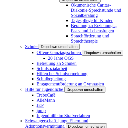
Ökumenische Caritas-
Diakonie-Sprechstunde und
Sozialberatung
Tagespflege für Kinder
Beratung zu Erziehungs-,
Paar- und Lebensfragen
Sprachförderung und
Sprachtherapie
Schule
Dropdown umschalten
Offene Ganztagsschulen
Dropdown umschalten
20 Jahre OGS
Betreuung an Schulen
Schulsozialarbeit
Hilfen bei Schulvermeidung
Schulbegleitung
Engagementförderung an Gymnasien
Hilfe für Jugendliche
Dropdown umschalten
TrebeCafé
AlleMann
JEP
jump
Jugendhilfe im Strafverfahren
Schwangerschaft, junge Eltern und
Adoptionsvermittlung
Dropdown umschalten