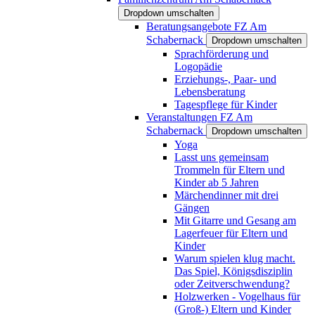
Dropdown umschalten
Beratungsangebote FZ Am
Schabernack
Dropdown umschalten
Sprachförderung und
Logopädie
Erziehungs-, Paar- und
Lebensberatung
Tagespflege für Kinder
Veranstaltungen FZ Am
Schabernack
Dropdown umschalten
Yoga
Lasst uns gemeinsam
Trommeln für Eltern und
Kinder ab 5 Jahren
Märchendinner mit drei
Gängen
Mit Gitarre und Gesang am
Lagerfeuer für Eltern und
Kinder
Warum spielen klug macht.
Das Spiel, Königsdisziplin
oder Zeitverschwendung?
Holzwerken - Vogelhaus für
(Groß-) Eltern und Kinder