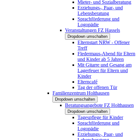
Mieter- und Sozialberatung
Erziehungs-, Paar- und
Lebensberatung
Sprachförderung und
Logopädie
Veranstaltungen FZ Hassels
Dropdown umschalten
Elternstart NRW - Offener
Treff
Fledermaus-Abend für Eltern
und Kinder ab 5 Jahren
Mit Gitarre und Gesang am
Lagerfeuer für Eltern und
Kinder
Elterncafé
Tag der offenen Tür
Familienzentrum Holthausen
Dropdown umschalten
Beratungsangebote FZ Holthausen
Dropdown umschalten
Tagespflege für Kinder
Sprachförderung und
Logopädie
Erziehungs-, Paar- und
Lebensberatung