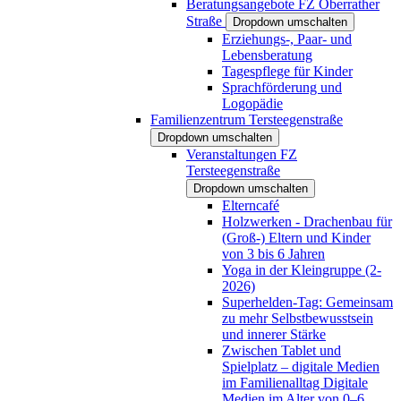
Beratungsangebote FZ Oberrather
Straße
Dropdown umschalten
Erziehungs-, Paar- und
Lebensberatung
Tagespflege für Kinder
Sprachförderung und
Logopädie
Familienzentrum Tersteegenstraße
Dropdown umschalten
Veranstaltungen FZ
Tersteegenstraße
Dropdown umschalten
Elterncafé
Holzwerken - Drachenbau für
(Groß-) Eltern und Kinder
von 3 bis 6 Jahren
Yoga in der Kleingruppe (2-
2026)
Superhelden-Tag: Gemeinsam
zu mehr Selbstbewusstsein
und innerer Stärke
Zwischen Tablet und
Spielplatz – digitale Medien
im Familienalltag Digitale
Medien im Alter von 0–6