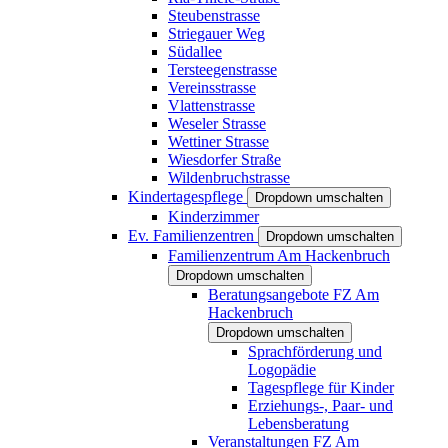
Steubenstrasse
Striegauer Weg
Südallee
Tersteegenstrasse
Vereinsstrasse
Vlattenstrasse
Weseler Strasse
Wettiner Strasse
Wiesdorfer Straße
Wildenbruchstrasse
Kindertagespflege
Dropdown umschalten
Kinderzimmer
Ev. Familienzentren
Dropdown umschalten
Familienzentrum Am Hackenbruch
Dropdown umschalten
Beratungsangebote FZ Am
Hackenbruch
Dropdown umschalten
Sprachförderung und
Logopädie
Tagespflege für Kinder
Erziehungs-, Paar- und
Lebensberatung
Veranstaltungen FZ Am