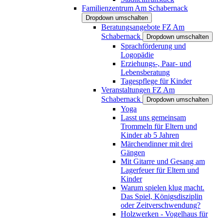
Familienzentrum Am Schabernack
Dropdown umschalten
Beratungsangebote FZ Am
Schabernack
Dropdown umschalten
Sprachförderung und
Logopädie
Erziehungs-, Paar- und
Lebensberatung
Tagespflege für Kinder
Veranstaltungen FZ Am
Schabernack
Dropdown umschalten
Yoga
Lasst uns gemeinsam
Trommeln für Eltern und
Kinder ab 5 Jahren
Märchendinner mit drei
Gängen
Mit Gitarre und Gesang am
Lagerfeuer für Eltern und
Kinder
Warum spielen klug macht.
Das Spiel, Königsdisziplin
oder Zeitverschwendung?
Holzwerken - Vogelhaus für