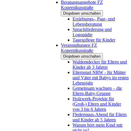
Beratungsangebote FZ
Kopernikusstraße
Dropdown umschalten
Erziehungs-, Paar- und
Lebensberatung
Sprachförderung und
Logopädie
Tagespflege für Kinder
Veranstaltungen FZ
Kopernikusstraße
Dropdown umschalten
Waldentdecker für Eltern und
Kinder ab 3 Jahren
Elternstart NRW - für Mütter
und Väter mit Babys im ersten
Lebensjahr
Gemeinsam wachsen – die
Eltern-Baby-Gruppe
Holzwerk-Projekte für
(Groß-) Eltern und Kinder
von 3 bis 6 Jahren
Fledermaus-Abend für Eltern
und Kinder ab 5 Jahren
Warum hört mein Kind mir
nicht zu?