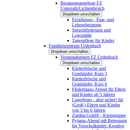
Beratungsangebote FZ
Unterrath/Lichtenbroich
Dropdown umschalten
Erziehungs-, Paar- und
Lebensberatung
Sprachförderung und
Logopädie
Tagespflege für Kinder
Familienzentrum Urdenbach
Dropdown umschalten
Veranstaltungen FZ Urdenbach
Dropdown umschalten
Kletterfrösche und
Grashüpfer, Kurs 5
Kletterfrösche und
Grashüpfer, Kurs 6
Fledermaus-Abend für Eltern
und Kinder ab 5 Jahren
Lagerfeuer - aber sicher! für
(Groß-) Eltern und Kinder
von 3 bis 6 Jahren
Zumba-Gold® - Kleingruppe
Pyjama-Abend mit Betreuung
für Vorschulkinder: Kreative