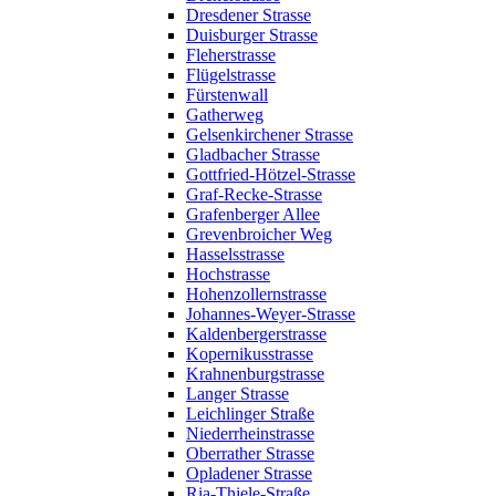
Dresdener Strasse
Duisburger Strasse
Fleherstrasse
Flügelstrasse
Fürstenwall
Gatherweg
Gelsenkirchener Strasse
Gladbacher Strasse
Gottfried-Hötzel-Strasse
Graf-Recke-Strasse
Grafenberger Allee
Grevenbroicher Weg
Hasselsstrasse
Hochstrasse
Hohenzollernstrasse
Johannes-Weyer-Strasse
Kaldenbergerstrasse
Kopernikusstrasse
Krahnenburgstrasse
Langer Strasse
Leichlinger Straße
Niederrheinstrasse
Oberrather Strasse
Opladener Strasse
Ria-Thiele-Straße