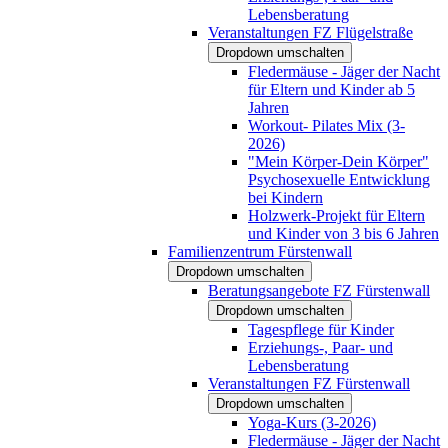
Lebensberatung
Veranstaltungen FZ Flügelstraße
Dropdown umschalten
Fledermäuse - Jäger der Nacht
für Eltern und Kinder ab 5
Jahren
Workout- Pilates Mix (3-
2026)
"Mein Körper-Dein Körper"
Psychosexuelle Entwicklung
bei Kindern
Holzwerk-Projekt für Eltern
und Kinder von 3 bis 6 Jahren
Familienzentrum Fürstenwall
Dropdown umschalten
Beratungsangebote FZ Fürstenwall
Dropdown umschalten
Tagespflege für Kinder
Erziehungs-, Paar- und
Lebensberatung
Veranstaltungen FZ Fürstenwall
Dropdown umschalten
Yoga-Kurs (3-2026)
Fledermäuse - Jäger der Nacht