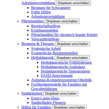
Adoptionsvermittlung
Dropdown umschalten
Beratung für Schwangere
Frühe Hilfen
Adoptionsvermittlung
Pflegefamilien
Dropdown umschalten
Bereitschaftspflege
Erziehungsstellen
Pflegefamilien für chronisch kranke Kinder
Verwandtenpflege
Beratung & Therapie
Dropdown umschalten
Systemische Arbeit
Evangelische Beratungsstellen
Heilpädagogik
Dropdown umschalten
Heilpädagogische Frühförderung
Heilpädagogische Ambulanz
Heipädagogische Tagesgruppen
FASD-Sprechstunde
Autismus-Kompetenzzentrum Oberbilk
Fachberatungsstelle für Familien mit
Gewalterfahrung
Stadtteilarbeit
Dropdown umschalten
Ernst-Lange-Haus
Stadtteilladen Flingern
Hilfen für Familien
Dropdown umschalten