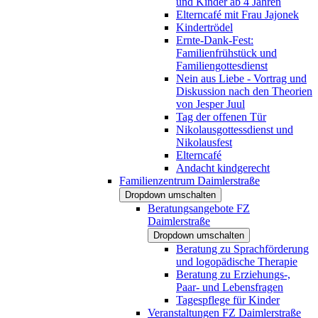
und Kinder ab 4 Jahren
Elterncafé mit Frau Jajonek
Kindertrödel
Ernte-Dank-Fest:
Familienfrühstück und
Familiengottesdienst
Nein aus Liebe - Vortrag und
Diskussion nach den Theorien
von Jesper Juul
Tag der offenen Tür
Nikolausgottessdienst und
Nikolausfest
Elterncafé
Andacht kindgerecht
Familienzentrum Daimlerstraße
Dropdown umschalten
Beratungsangebote FZ
Daimlerstraße
Dropdown umschalten
Beratung zu Sprachförderung
und logopädische Therapie
Beratung zu Erziehungs-,
Paar- und Lebensfragen
Tagespflege für Kinder
Veranstaltungen FZ Daimlerstraße