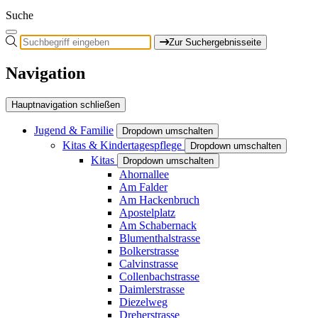
Suche
Zur Suchergebnisseite
Navigation
Hauptnavigation schließen
Jugend & Familie
Dropdown umschalten
Kitas & Kindertagespflege
Dropdown umschalten
Kitas
Dropdown umschalten
Ahornallee
Am Falder
Am Hackenbruch
Apostelplatz
Am Schabernack
Blumenthalstrasse
Bolkerstrasse
Calvinstrasse
Collenbachstrasse
Daimlerstrasse
Diezelweg
Dreherstrasse