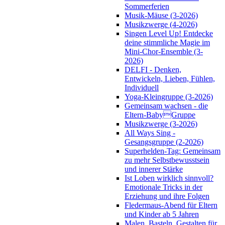
Sommerferien
Musik-Mäuse (3-2026)
Musikzwerge (4-2026)
Singen Level Up! Entdecke
deine stimmliche Magie im
Mini-Chor-Ensemble (3-
2026)
DELFI - Denken,
Entwickeln, Lieben, Fühlen,
Individuell
Yoga-Kleingruppe (3-2026)
Gemeinsam wachsen - die
Eltern-BabyGruppe
Musikzwerge (3-2026)
All Ways Sing -
Gesangsgruppe (2-2026)
Superhelden-Tag: Gemeinsam
zu mehr Selbstbewusstsein
und innerer Stärke
Ist Loben wirklich sinnvoll?
Emotionale Tricks in der
Erziehung und ihre Folgen
Fledermaus-Abend für Eltern
und Kinder ab 5 Jahren
Malen, Basteln, Gestalten für