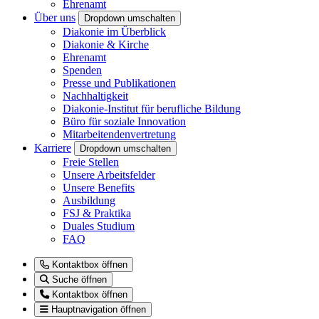
Ehrenamt
Über uns
Dropdown umschalten
Diakonie im Überblick
Diakonie & Kirche
Ehrenamt
Spenden
Presse und Publikationen
Nachhaltigkeit
Diakonie-Institut für berufliche Bildung
Büro für soziale Innovation
Mitarbeitendenvertretung
Karriere
Dropdown umschalten
Freie Stellen
Unsere Arbeitsfelder
Unsere Benefits
Ausbildung
FSJ & Praktika
Duales Studium
FAQ
Kontaktbox öffnen
Suche öffnen
Kontaktbox öffnen
Hauptnavigation öffnen