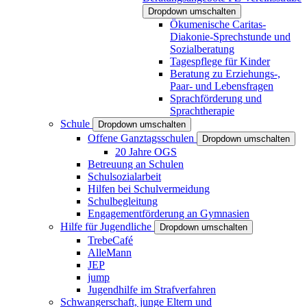
Dropdown umschalten
Ökumenische Caritas-
Diakonie-Sprechstunde und
Sozialberatung
Tagespflege für Kinder
Beratung zu Erziehungs-,
Paar- und Lebensfragen
Sprachförderung und
Sprachtherapie
Schule
Dropdown umschalten
Offene Ganztagsschulen
Dropdown umschalten
20 Jahre OGS
Betreuung an Schulen
Schulsozialarbeit
Hilfen bei Schulvermeidung
Schulbegleitung
Engagementförderung an Gymnasien
Hilfe für Jugendliche
Dropdown umschalten
TrebeCafé
AlleMann
JEP
jump
Jugendhilfe im Strafverfahren
Schwangerschaft, junge Eltern und