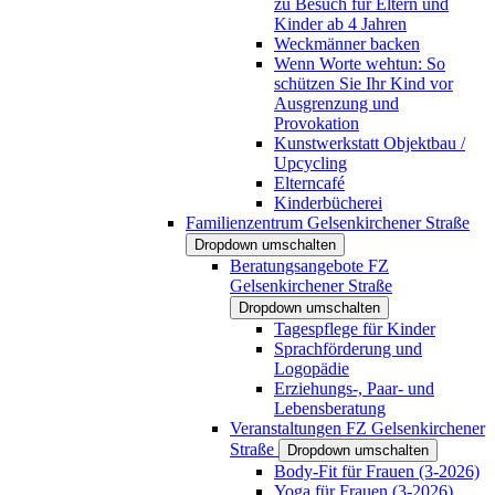
zu Besuch für Eltern und
Kinder ab 4 Jahren
Weckmänner backen
Wenn Worte wehtun: So
schützen Sie Ihr Kind vor
Ausgrenzung und
Provokation
Kunstwerkstatt Objektbau /
Upcycling
Elterncafé
Kinderbücherei
Familienzentrum Gelsenkirchener Straße
Dropdown umschalten
Beratungsangebote FZ
Gelsenkirchener Straße
Dropdown umschalten
Tagespflege für Kinder
Sprachförderung und
Logopädie
Erziehungs-, Paar- und
Lebensberatung
Veranstaltungen FZ Gelsenkirchener
Straße
Dropdown umschalten
Body-Fit für Frauen (3-2026)
Yoga für Frauen (3-2026)