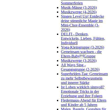
Sommerferien
Musik-Mäuse (3-2026)
Musikzwerge (4-2026)
Singen Level Up! Entdecke
deine stimmliche Magie im
Mini-Chor-Ensemble (3-
2026)
DELFI - Denken,
Entwickeln, Lieben, Fühlen,
Individuell
Yoga-Kleingruppe (3-2026)
Gemeinsam wachsen - die
Eltern-BabyGruppe
Musikzwerge (3-2026)
All Ways Sing -
Gesangsgruppe (2-2026)
Superhelden-Tag: Gemeinsam
zu mehr Selbstbewusstsein
und innerer Stärke
Ist Loben wirklich sinnvoll?
Emotionale Tricks in der
Erziehung und ihre Folgen
Fledermaus-Abend für Eltern
und Kinder ab 5 Jahren
Malen, Basteln, Gestalten für