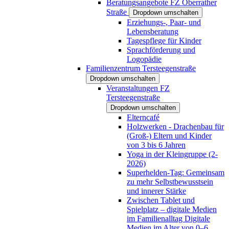
Beratungsangebote FZ Oberrather
Straße
Dropdown umschalten
Erziehungs-, Paar- und
Lebensberatung
Tagespflege für Kinder
Sprachförderung und
Logopädie
Familienzentrum Tersteegenstraße
Dropdown umschalten
Veranstaltungen FZ
Tersteegenstraße
Dropdown umschalten
Elterncafé
Holzwerken - Drachenbau für
(Groß-) Eltern und Kinder
von 3 bis 6 Jahren
Yoga in der Kleingruppe (2-
2026)
Superhelden-Tag: Gemeinsam
zu mehr Selbstbewusstsein
und innerer Stärke
Zwischen Tablet und
Spielplatz – digitale Medien
im Familienalltag Digitale
Medien im Alter von 0–6