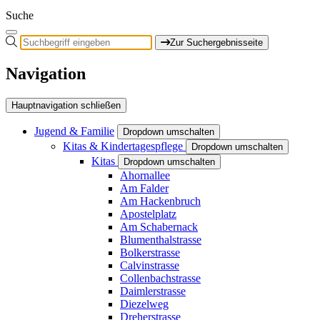
Suche
Zur Suchergebnisseite
Navigation
Hauptnavigation schließen
Jugend & Familie
Dropdown umschalten
Kitas & Kindertagespflege
Dropdown umschalten
Kitas
Dropdown umschalten
Ahornallee
Am Falder
Am Hackenbruch
Apostelplatz
Am Schabernack
Blumenthalstrasse
Bolkerstrasse
Calvinstrasse
Collenbachstrasse
Daimlerstrasse
Diezelweg
Dreherstrasse