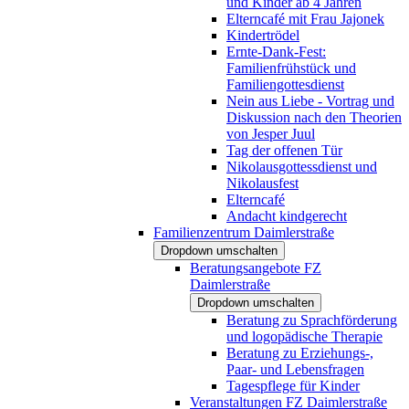
und Kinder ab 4 Jahren
Elterncafé mit Frau Jajonek
Kindertrödel
Ernte-Dank-Fest:
Familienfrühstück und
Familiengottesdienst
Nein aus Liebe - Vortrag und
Diskussion nach den Theorien
von Jesper Juul
Tag der offenen Tür
Nikolausgottessdienst und
Nikolausfest
Elterncafé
Andacht kindgerecht
Familienzentrum Daimlerstraße
Dropdown umschalten
Beratungsangebote FZ
Daimlerstraße
Dropdown umschalten
Beratung zu Sprachförderung
und logopädische Therapie
Beratung zu Erziehungs-,
Paar- und Lebensfragen
Tagespflege für Kinder
Veranstaltungen FZ Daimlerstraße