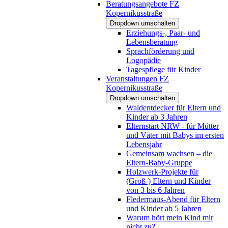
Beratungsangebote FZ
Kopernikusstraße
Dropdown umschalten
Erziehungs-, Paar- und
Lebensberatung
Sprachförderung und
Logopädie
Tagespflege für Kinder
Veranstaltungen FZ
Kopernikusstraße
Dropdown umschalten
Waldentdecker für Eltern und
Kinder ab 3 Jahren
Elternstart NRW - für Mütter
und Väter mit Babys im ersten
Lebensjahr
Gemeinsam wachsen – die
Eltern-Baby-Gruppe
Holzwerk-Projekte für
(Groß-) Eltern und Kinder
von 3 bis 6 Jahren
Fledermaus-Abend für Eltern
und Kinder ab 5 Jahren
Warum hört mein Kind mir
nicht zu?