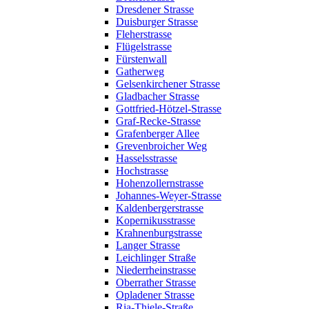
Dresdener Strasse
Duisburger Strasse
Fleherstrasse
Flügelstrasse
Fürstenwall
Gatherweg
Gelsenkirchener Strasse
Gladbacher Strasse
Gottfried-Hötzel-Strasse
Graf-Recke-Strasse
Grafenberger Allee
Grevenbroicher Weg
Hasselsstrasse
Hochstrasse
Hohenzollernstrasse
Johannes-Weyer-Strasse
Kaldenbergerstrasse
Kopernikusstrasse
Krahnenburgstrasse
Langer Strasse
Leichlinger Straße
Niederrheinstrasse
Oberrather Strasse
Opladener Strasse
Ria-Thiele-Straße