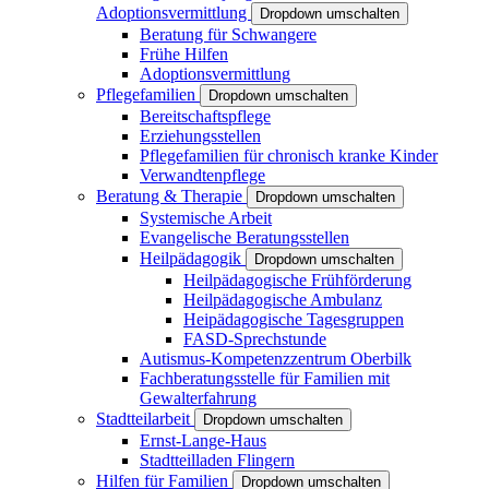
Adoptionsvermittlung
Dropdown umschalten
Beratung für Schwangere
Frühe Hilfen
Adoptionsvermittlung
Pflegefamilien
Dropdown umschalten
Bereitschaftspflege
Erziehungsstellen
Pflegefamilien für chronisch kranke Kinder
Verwandtenpflege
Beratung & Therapie
Dropdown umschalten
Systemische Arbeit
Evangelische Beratungsstellen
Heilpädagogik
Dropdown umschalten
Heilpädagogische Frühförderung
Heilpädagogische Ambulanz
Heipädagogische Tagesgruppen
FASD-Sprechstunde
Autismus-Kompetenzzentrum Oberbilk
Fachberatungsstelle für Familien mit
Gewalterfahrung
Stadtteilarbeit
Dropdown umschalten
Ernst-Lange-Haus
Stadtteilladen Flingern
Hilfen für Familien
Dropdown umschalten