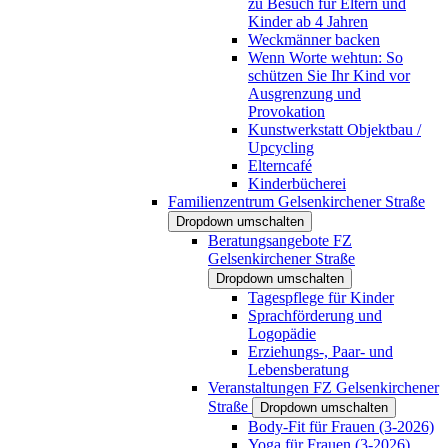
zu Besuch für Eltern und
Kinder ab 4 Jahren
Weckmänner backen
Wenn Worte wehtun: So
schützen Sie Ihr Kind vor
Ausgrenzung und
Provokation
Kunstwerkstatt Objektbau /
Upcycling
Elterncafé
Kinderbücherei
Familienzentrum Gelsenkirchener Straße
Dropdown umschalten
Beratungsangebote FZ
Gelsenkirchener Straße
Dropdown umschalten
Tagespflege für Kinder
Sprachförderung und
Logopädie
Erziehungs-, Paar- und
Lebensberatung
Veranstaltungen FZ Gelsenkirchener
Straße
Dropdown umschalten
Body-Fit für Frauen (3-2026)
Yoga für Frauen (3-2026)