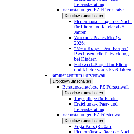
Lebensberatung
Veranstaltungen FZ Flügelstraße
Dropdown umschalten
Fledermäuse - Jäger der Nacht
für Eltern und Kinder ab 5
Jahren
Workout- Pilates Mix (3-
2026)
"Mein Körper-Dein Körper"
Psychosexuelle Entwicklung
bei Kindern
Holzwerk-Projekt für Eltern
und Kinder von 3 bis 6 Jahren
Familienzentrum Fürstenwall
Dropdown umschalten
Beratungsangebote FZ Fürstenwall
Dropdown umschalten
Tagespflege für Kinder
Erziehungs-, Paar- und
Lebensberatung
Veranstaltungen FZ Fürstenwall
Dropdown umschalten
Yoga-Kurs (3-2026)
Fledermäuse - Jäger der Nacht