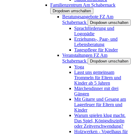
Familienzentrum Am Schabernack
Dropdown umschalten
Beratungsangebote FZ Am
Schabernack
Dropdown umschalten
Sprachförderung und
Logopädie
Erziehungs-, Paar- und
Lebensberatung
Tagespflege für Kinder
Veranstaltungen FZ Am
Schabernack
Dropdown umschalten
Yoga
Lasst uns gemeinsam
Trommeln für Eltern und
Kinder ab 5 Jahren
Märchendinner mit drei
Gängen
Mit Gitarre und Gesang am
Lagerfeuer für Eltern und
Kinder
Warum spielen klug macht.
Das Spiel, Königsdisziplin
oder Zeitverschwendung?
Holzwerken - Vogelhaus für