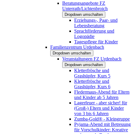
Beratungsangebote FZ
Unterrath/Lichtenbroich
Dropdown umschalten
Erziehungs-, Paar- und
Lebensberatung
Sprachförderung und
Logopädie
Tagespflege für Kinder
Familienzentrum Urdenbach
Dropdown umschalten
Veranstaltungen FZ Urdenbach
Dropdown umschalten
Kletterfrösche und
Grashüpfer, Kurs 5
Kletterfrösche und
Grashüpfer, Kurs 6
Fledermaus-Abend für Eltern
und Kinder ab 5 Jahren
Lagerfeuer - aber sicher! für
(Groß-) Eltern und Kinder
von 3 bis 6 Jahren
Zumba-Gold® - Kleingruppe
Pyjama-Abend mit Betreuung
für Vorschulkinder: Kreative