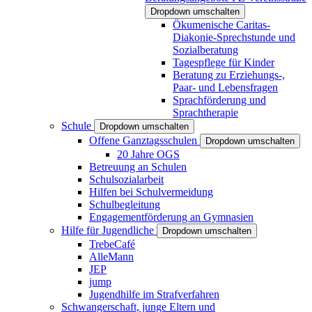
Dropdown umschalten
Ökumenische Caritas-
Diakonie-Sprechstunde und
Sozialberatung
Tagespflege für Kinder
Beratung zu Erziehungs-,
Paar- und Lebensfragen
Sprachförderung und
Sprachtherapie
Schule
Dropdown umschalten
Offene Ganztagsschulen
Dropdown umschalten
20 Jahre OGS
Betreuung an Schulen
Schulsozialarbeit
Hilfen bei Schulvermeidung
Schulbegleitung
Engagementförderung an Gymnasien
Hilfe für Jugendliche
Dropdown umschalten
TrebeCafé
AlleMann
JEP
jump
Jugendhilfe im Strafverfahren
Schwangerschaft, junge Eltern und