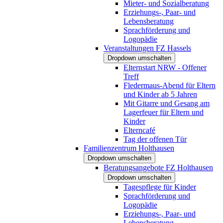
Mieter- und Sozialberatung
Erziehungs-, Paar- und
Lebensberatung
Sprachförderung und
Logopädie
Veranstaltungen FZ Hassels
Dropdown umschalten
Elternstart NRW - Offener
Treff
Fledermaus-Abend für Eltern
und Kinder ab 5 Jahren
Mit Gitarre und Gesang am
Lagerfeuer für Eltern und
Kinder
Elterncafé
Tag der offenen Tür
Familienzentrum Holthausen
Dropdown umschalten
Beratungsangebote FZ Holthausen
Dropdown umschalten
Tagespflege für Kinder
Sprachförderung und
Logopädie
Erziehungs-, Paar- und
Lebensberatung