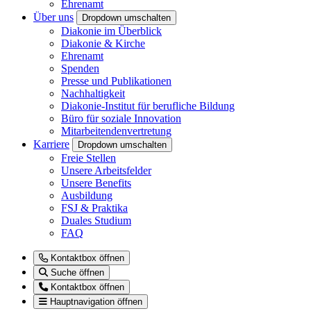
Ehrenamt
Über uns
Dropdown umschalten
Diakonie im Überblick
Diakonie & Kirche
Ehrenamt
Spenden
Presse und Publikationen
Nachhaltigkeit
Diakonie-Institut für berufliche Bildung
Büro für soziale Innovation
Mitarbeitendenvertretung
Karriere
Dropdown umschalten
Freie Stellen
Unsere Arbeitsfelder
Unsere Benefits
Ausbildung
FSJ & Praktika
Duales Studium
FAQ
Kontaktbox öffnen
Suche öffnen
Kontaktbox öffnen
Hauptnavigation öffnen