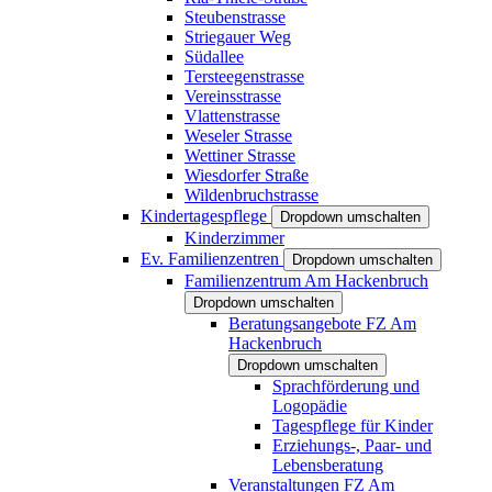
Steubenstrasse
Striegauer Weg
Südallee
Tersteegenstrasse
Vereinsstrasse
Vlattenstrasse
Weseler Strasse
Wettiner Strasse
Wiesdorfer Straße
Wildenbruchstrasse
Kindertagespflege
Dropdown umschalten
Kinderzimmer
Ev. Familienzentren
Dropdown umschalten
Familienzentrum Am Hackenbruch
Dropdown umschalten
Beratungsangebote FZ Am
Hackenbruch
Dropdown umschalten
Sprachförderung und
Logopädie
Tagespflege für Kinder
Erziehungs-, Paar- und
Lebensberatung
Veranstaltungen FZ Am