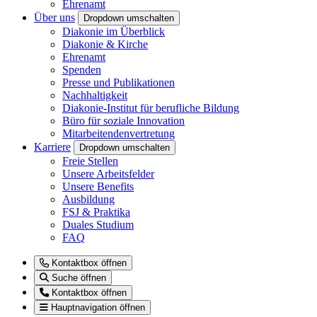
Ehrenamt
Über uns
Dropdown umschalten
Diakonie im Überblick
Diakonie & Kirche
Ehrenamt
Spenden
Presse und Publikationen
Nachhaltigkeit
Diakonie-Institut für berufliche Bildung
Büro für soziale Innovation
Mitarbeitendenvertretung
Karriere
Dropdown umschalten
Freie Stellen
Unsere Arbeitsfelder
Unsere Benefits
Ausbildung
FSJ & Praktika
Duales Studium
FAQ
Kontaktbox öffnen
Suche öffnen
Kontaktbox öffnen
Hauptnavigation öffnen