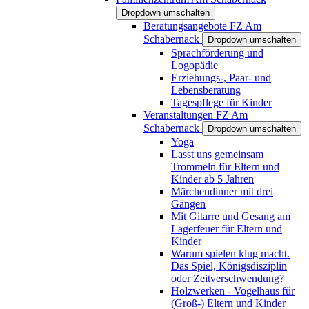
Dropdown umschalten
Beratungsangebote FZ Am
Schabernack
Dropdown umschalten
Sprachförderung und
Logopädie
Erziehungs-, Paar- und
Lebensberatung
Tagespflege für Kinder
Veranstaltungen FZ Am
Schabernack
Dropdown umschalten
Yoga
Lasst uns gemeinsam
Trommeln für Eltern und
Kinder ab 5 Jahren
Märchendinner mit drei
Gängen
Mit Gitarre und Gesang am
Lagerfeuer für Eltern und
Kinder
Warum spielen klug macht.
Das Spiel, Königsdisziplin
oder Zeitverschwendung?
Holzwerken - Vogelhaus für
(Groß-) Eltern und Kinder