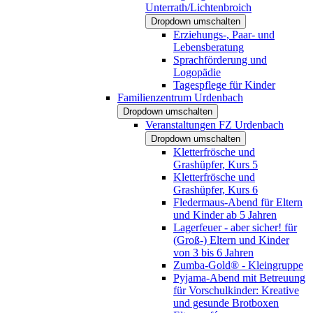
Unterrath/Lichtenbroich
Dropdown umschalten
Erziehungs-, Paar- und
Lebensberatung
Sprachförderung und
Logopädie
Tagespflege für Kinder
Familienzentrum Urdenbach
Dropdown umschalten
Veranstaltungen FZ Urdenbach
Dropdown umschalten
Kletterfrösche und
Grashüpfer, Kurs 5
Kletterfrösche und
Grashüpfer, Kurs 6
Fledermaus-Abend für Eltern
und Kinder ab 5 Jahren
Lagerfeuer - aber sicher! für
(Groß-) Eltern und Kinder
von 3 bis 6 Jahren
Zumba-Gold® - Kleingruppe
Pyjama-Abend mit Betreuung
für Vorschulkinder: Kreative
und gesunde Brotboxen