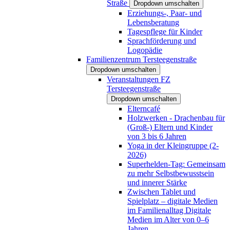
Straße
Dropdown umschalten
Erziehungs-, Paar- und
Lebensberatung
Tagespflege für Kinder
Sprachförderung und
Logopädie
Familienzentrum Tersteegenstraße
Dropdown umschalten
Veranstaltungen FZ
Tersteegenstraße
Dropdown umschalten
Elterncafé
Holzwerken - Drachenbau für
(Groß-) Eltern und Kinder
von 3 bis 6 Jahren
Yoga in der Kleingruppe (2-
2026)
Superhelden-Tag: Gemeinsam
zu mehr Selbstbewusstsein
und innerer Stärke
Zwischen Tablet und
Spielplatz – digitale Medien
im Familienalltag Digitale
Medien im Alter von 0–6
Jahren