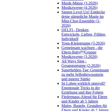
Musik-Mäuse (3-2026)
Musikzwerge (4-2026)
Singen Level Up! Entdecke
deine stimmliche Magie im
Mini-Chor-Ensemble (3-
2026)
DELFI - Denken,
Entwickeln, Lieben, Fühlen,
Individuell
Yoga-Kleingruppe (3-2026)
Gemeinsam wachsen - die
Eltern-BabyGruppe
Musikzwerge (3-2026)
All Ways Sing -
Gesangsgruppe (2-2026)
Superhelden-Tag: Gemeinsam
zu mehr Selbstbewusstsein
und innerer Stärke
Ist Loben wirklich sinnvoll?
Emotionale Tricks in der
Erziehung und ihre Folgen
Fledermaus-Abend für Eltern
und Kinder ab 5 Jahren
Malen, Basteln, Gestalten für
Eltern und Kinder ab 2 Jahren