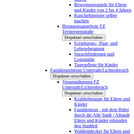
Bewegungsspiele für Eltern
und Kinder von 2 bis 4 Jahren
Kuschelmonster selber
machen
Beratungsangebote FZ
Tersteegenstraße
Dropdown umschalten
Erziehungs-, Paar- und
Lebensberatung
Sprachförderung und
Logopädie
Tagespflege für Kinder
Familienzentrum Unterrath/Lichtenbroich
Dropdown umschalten
Veranstaltungen FZ
Unterrath/Lichtenbroich
Dropdown umschalten
Krabbelgruppe für Eltern und
Kinder
Familientour - mit dem Ritter
durch die Alte Stadt / Altstadt
Eltern und Kinder erkunden
den Stadtteil
Waldentdecker für Eltern und