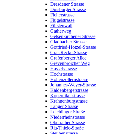
Dresdener Strasse
Duisburger Strasse
Fleherstrasse
Flügelstrasse
Fürstenwall
Gatherweg
Gelsenkirchener Strasse
Gladbacher Strasse
Gottfried-Hötzel-Strasse
Graf-Recke-Strasse
Grafenberger Allee
Grevenbroicher Weg
Hasselsstrasse
Hochstrasse
Hohenzollernstrasse
Johannes-Weyer-Strasse
Kaldenbergerstrasse
Kopernikusstrasse
Krahnenburgstrasse
Langer Strasse
Leichlinger Straße
Niederrheinstrasse
Oberrather Strasse
Ria-Thiele-Straße
Steubenstrasse