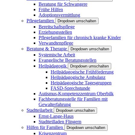
Beratung für Schwangere
Frühe Hilfen
Adoptionsvermittlung
Pflegefamilien
Dropdown umschalten
Bereitschaftspflege
Erziehungsstellen
Pflegefamilien für chronisch kranke Kinder
Verwandtenpflege
Beratung & Therapie
Dropdown umschalten
Systemische Arbeit
Evangelische Beratungsstellen
Heilpädagogik
Dropdown umschalten
Heilpädagogische Frühförderung
Heilpädagogische Ambulanz
Heipädagogische Tagesgruppen
FASD-Sprechstunde
Autismus-Kompetenzzentrum Oberbilk
Fachberatungsstelle für Familien mit
Gewalterfahrung
Stadtteilarbeit
Dropdown umschalten
Ernst-Lange-Haus
Stadtteilladen Flingern
Hilfen für Familien
Dropdown umschalten
Krisenzentrum