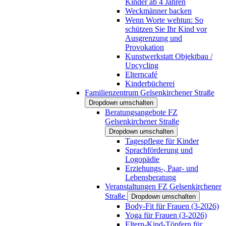
Kinder ab 4 Jahren
Weckmänner backen
Wenn Worte wehtun: So
schützen Sie Ihr Kind vor
Ausgrenzung und
Provokation
Kunstwerkstatt Objektbau /
Upcycling
Elterncafé
Kinderbücherei
Familienzentrum Gelsenkirchener Straße
Dropdown umschalten
Beratungsangebote FZ
Gelsenkirchener Straße
Dropdown umschalten
Tagespflege für Kinder
Sprachförderung und
Logopädie
Erziehungs-, Paar- und
Lebensberatung
Veranstaltungen FZ Gelsenkirchener
Straße
Dropdown umschalten
Body-Fit für Frauen (3-2026)
Yoga für Frauen (3-2026)
Eltern-Kind-Töpfern für