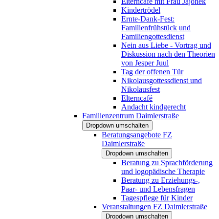
Elterncafé mit Frau Jajonek
Kindertrödel
Ernte-Dank-Fest:
Familienfrühstück und
Familiengottesdienst
Nein aus Liebe - Vortrag und
Diskussion nach den Theorien
von Jesper Juul
Tag der offenen Tür
Nikolausgottessdienst und
Nikolausfest
Elterncafé
Andacht kindgerecht
Familienzentrum Daimlerstraße
Dropdown umschalten
Beratungsangebote FZ
Daimlerstraße
Dropdown umschalten
Beratung zu Sprachförderung
und logopädische Therapie
Beratung zu Erziehungs-,
Paar- und Lebensfragen
Tagespflege für Kinder
Veranstaltungen FZ Daimlerstraße
Dropdown umschalten