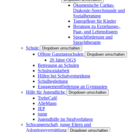
Ökumenische Caritas-
Diakonie-Sprechstunde und
Sozialberatung
Tagespflege für Kinder
Beratung zu Erziehungs-,
Paar- und Lebensfragen
Sprachförderung und
Sprachtherapie
Schule
Dropdown umschalten
Offene Ganztagsschulen
Dropdown umschalten
20 Jahre OGS
Betreuung an Schulen
Schulsozialarbeit
Hilfen bei Schulvermeidung
Schulbegleitung
Engagementförderung an Gymnasien
Hilfe für Jugendliche
Dropdown umschalten
TrebeCafé
AlleMann
JEP
jump
Jugendhilfe im Strafverfahren
Schwangerschaft, junge Eltern und
Adoptionsvermittlung
Dropdown umschalten