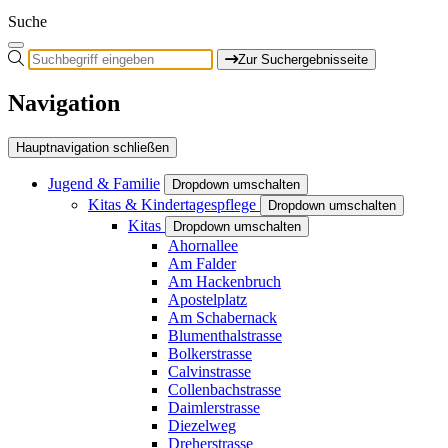
Suche
Zur Suchergebnisseite
Navigation
Hauptnavigation schließen
Jugend & Familie
Dropdown umschalten
Kitas & Kindertagespflege
Dropdown umschalten
Kitas
Dropdown umschalten
Ahornallee
Am Falder
Am Hackenbruch
Apostelplatz
Am Schabernack
Blumenthalstrasse
Bolkerstrasse
Calvinstrasse
Collenbachstrasse
Daimlerstrasse
Diezelweg
Dreherstrasse