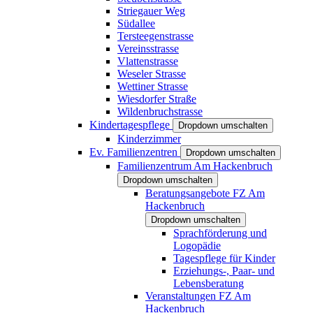
Striegauer Weg
Südallee
Tersteegenstrasse
Vereinsstrasse
Vlattenstrasse
Weseler Strasse
Wettiner Strasse
Wiesdorfer Straße
Wildenbruchstrasse
Kindertagespflege
Dropdown umschalten
Kinderzimmer
Ev. Familienzentren
Dropdown umschalten
Familienzentrum Am Hackenbruch
Dropdown umschalten
Beratungsangebote FZ Am
Hackenbruch
Dropdown umschalten
Sprachförderung und
Logopädie
Tagespflege für Kinder
Erziehungs-, Paar- und
Lebensberatung
Veranstaltungen FZ Am
Hackenbruch