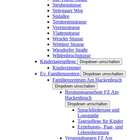
Steubenstrasse
Striegauer Weg
Südallee
Tersteegenstrasse
Vereinsstrasse
Vlattenstrasse
Weseler Strasse
Wettiner Strasse
Wiesdorfer Straße
Wildenbruchstrasse
Kindertagespflege
Dropdown umschalten
Kinderzimmer
Ev. Familienzentren
Dropdown umschalten
Familienzentrum Am Hackenbruch
Dropdown umschalten
Beratungsangebote FZ Am
Hackenbruch
Dropdown umschalten
Sprachförderung und
Logopädie
Tagespflege für Kinder
Erziehungs-, Paar- und
Lebensberatung
Veranstaltungen FZ Am