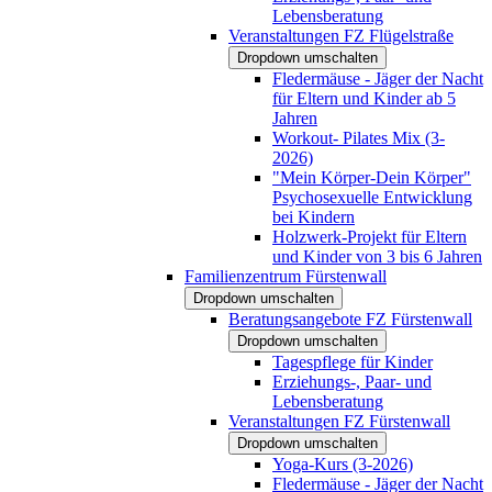
Lebensberatung
Veranstaltungen FZ Flügelstraße
Dropdown umschalten
Fledermäuse - Jäger der Nacht
für Eltern und Kinder ab 5
Jahren
Workout- Pilates Mix (3-
2026)
"Mein Körper-Dein Körper"
Psychosexuelle Entwicklung
bei Kindern
Holzwerk-Projekt für Eltern
und Kinder von 3 bis 6 Jahren
Familienzentrum Fürstenwall
Dropdown umschalten
Beratungsangebote FZ Fürstenwall
Dropdown umschalten
Tagespflege für Kinder
Erziehungs-, Paar- und
Lebensberatung
Veranstaltungen FZ Fürstenwall
Dropdown umschalten
Yoga-Kurs (3-2026)
Fledermäuse - Jäger der Nacht