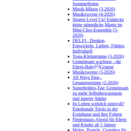
Sommerferien
Musik-Mäuse (3-2026)
Musikzwerge (4-2026)
Singen Level Up! Entdecke
deine stimmliche Magie im
Mini-Chor-Ensemble (3-
2026)
DELFI - Denken,
Entwickeln, Lieben, Fühlen,
Individuell
Yoga-Kleingruppe (3-2026)
Gemeinsam wachsen - die
Eltern-BabyGruppe
Musikzwerge (3-2026)
All Ways Sing -
Gesangsgruppe (2-2026)
Superhelden-Tag: Gemeinsam
zu mehr Selbstbewusstsein
und innerer Stärke
Ist Loben wirklich sinnvoll?
Emotionale Tricks in der
Erziehung und ihre Folgen
Fledermaus-Abend für Eltern
und Kinder ab 5 Jahren
Malen, Basteln, Gestalten für