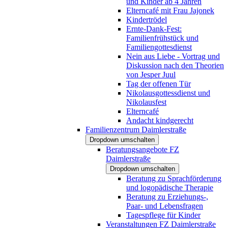
und Kinder ab 4 Jahren
Elterncafé mit Frau Jajonek
Kindertrödel
Ernte-Dank-Fest:
Familienfrühstück und
Familiengottesdienst
Nein aus Liebe - Vortrag und
Diskussion nach den Theorien
von Jesper Juul
Tag der offenen Tür
Nikolausgottessdienst und
Nikolausfest
Elterncafé
Andacht kindgerecht
Familienzentrum Daimlerstraße
Dropdown umschalten
Beratungsangebote FZ
Daimlerstraße
Dropdown umschalten
Beratung zu Sprachförderung
und logopädische Therapie
Beratung zu Erziehungs-,
Paar- und Lebensfragen
Tagespflege für Kinder
Veranstaltungen FZ Daimlerstraße