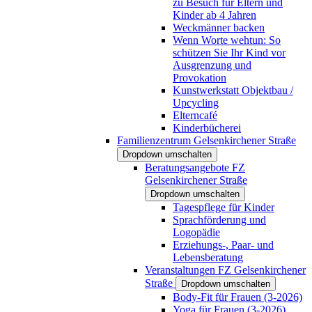
zu Besuch für Eltern und
Kinder ab 4 Jahren
Weckmänner backen
Wenn Worte wehtun: So
schützen Sie Ihr Kind vor
Ausgrenzung und
Provokation
Kunstwerkstatt Objektbau /
Upcycling
Elterncafé
Kinderbücherei
Familienzentrum Gelsenkirchener Straße
Dropdown umschalten
Beratungsangebote FZ
Gelsenkirchener Straße
Dropdown umschalten
Tagespflege für Kinder
Sprachförderung und
Logopädie
Erziehungs-, Paar- und
Lebensberatung
Veranstaltungen FZ Gelsenkirchener
Straße
Dropdown umschalten
Body-Fit für Frauen (3-2026)
Yoga für Frauen (3-2026)