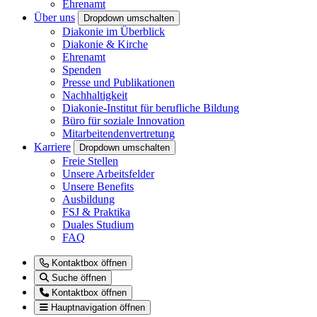
Ehrenamt
Über uns
Dropdown umschalten
Diakonie im Überblick
Diakonie & Kirche
Ehrenamt
Spenden
Presse und Publikationen
Nachhaltigkeit
Diakonie-Institut für berufliche Bildung
Büro für soziale Innovation
Mitarbeitendenvertretung
Karriere
Dropdown umschalten
Freie Stellen
Unsere Arbeitsfelder
Unsere Benefits
Ausbildung
FSJ & Praktika
Duales Studium
FAQ
Kontaktbox öffnen
Suche öffnen
Kontaktbox öffnen
Hauptnavigation öffnen