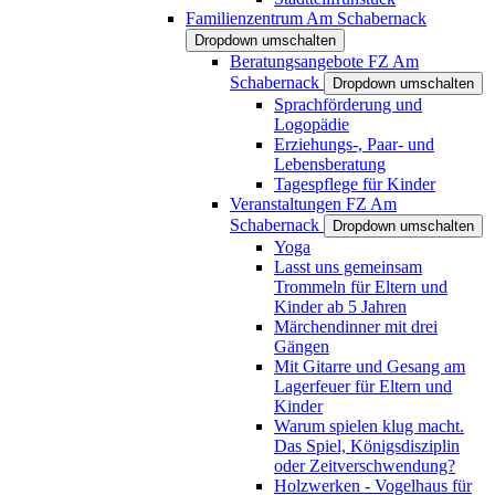
Familienzentrum Am Schabernack
Dropdown umschalten
Beratungsangebote FZ Am
Schabernack
Dropdown umschalten
Sprachförderung und
Logopädie
Erziehungs-, Paar- und
Lebensberatung
Tagespflege für Kinder
Veranstaltungen FZ Am
Schabernack
Dropdown umschalten
Yoga
Lasst uns gemeinsam
Trommeln für Eltern und
Kinder ab 5 Jahren
Märchendinner mit drei
Gängen
Mit Gitarre und Gesang am
Lagerfeuer für Eltern und
Kinder
Warum spielen klug macht.
Das Spiel, Königsdisziplin
oder Zeitverschwendung?
Holzwerken - Vogelhaus für