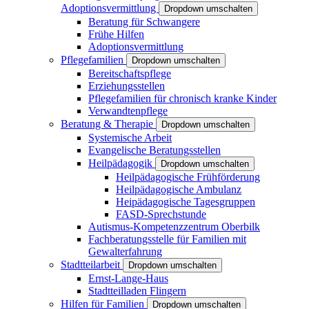
Adoptionsvermittlung
Dropdown umschalten
Beratung für Schwangere
Frühe Hilfen
Adoptionsvermittlung
Pflegefamilien
Dropdown umschalten
Bereitschaftspflege
Erziehungsstellen
Pflegefamilien für chronisch kranke Kinder
Verwandtenpflege
Beratung & Therapie
Dropdown umschalten
Systemische Arbeit
Evangelische Beratungsstellen
Heilpädagogik
Dropdown umschalten
Heilpädagogische Frühförderung
Heilpädagogische Ambulanz
Heipädagogische Tagesgruppen
FASD-Sprechstunde
Autismus-Kompetenzzentrum Oberbilk
Fachberatungsstelle für Familien mit
Gewalterfahrung
Stadtteilarbeit
Dropdown umschalten
Ernst-Lange-Haus
Stadtteilladen Flingern
Hilfen für Familien
Dropdown umschalten