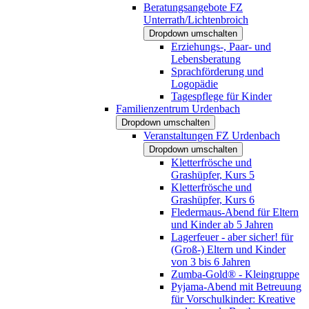
Beratungsangebote FZ
Unterrath/Lichtenbroich
Dropdown umschalten
Erziehungs-, Paar- und
Lebensberatung
Sprachförderung und
Logopädie
Tagespflege für Kinder
Familienzentrum Urdenbach
Dropdown umschalten
Veranstaltungen FZ Urdenbach
Dropdown umschalten
Kletterfrösche und
Grashüpfer, Kurs 5
Kletterfrösche und
Grashüpfer, Kurs 6
Fledermaus-Abend für Eltern
und Kinder ab 5 Jahren
Lagerfeuer - aber sicher! für
(Groß-) Eltern und Kinder
von 3 bis 6 Jahren
Zumba-Gold® - Kleingruppe
Pyjama-Abend mit Betreuung
für Vorschulkinder: Kreative