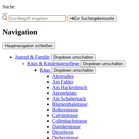
Suche
Zur Suchergebnisseite
Navigation
Hauptnavigation schließen
Jugend & Familie
Dropdown umschalten
Kitas & Kindertagespflege
Dropdown umschalten
Kitas
Dropdown umschalten
Ahornallee
Am Falder
Am Hackenbruch
Apostelplatz
Am Schabernack
Blumenthalstrasse
Bolkerstrasse
Calvinstrasse
Collenbachstrasse
Daimlerstrasse
Diezelweg
Dreherstrasse