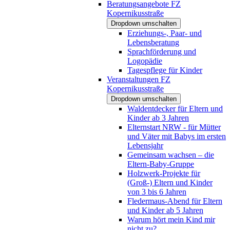
Beratungsangebote FZ
Kopernikusstraße
Dropdown umschalten
Erziehungs-, Paar- und
Lebensberatung
Sprachförderung und
Logopädie
Tagespflege für Kinder
Veranstaltungen FZ
Kopernikusstraße
Dropdown umschalten
Waldentdecker für Eltern und
Kinder ab 3 Jahren
Elternstart NRW - für Mütter
und Väter mit Babys im ersten
Lebensjahr
Gemeinsam wachsen – die
Eltern-Baby-Gruppe
Holzwerk-Projekte für
(Groß-) Eltern und Kinder
von 3 bis 6 Jahren
Fledermaus-Abend für Eltern
und Kinder ab 5 Jahren
Warum hört mein Kind mir
nicht zu?