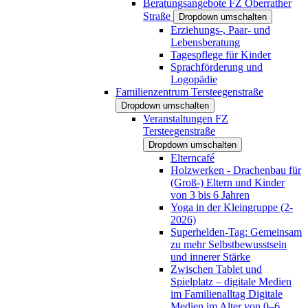
Beratungsangebote FZ Oberrather
Straße
Dropdown umschalten
Erziehungs-, Paar- und
Lebensberatung
Tagespflege für Kinder
Sprachförderung und
Logopädie
Familienzentrum Tersteegenstraße
Dropdown umschalten
Veranstaltungen FZ
Tersteegenstraße
Dropdown umschalten
Elterncafé
Holzwerken - Drachenbau für
(Groß-) Eltern und Kinder
von 3 bis 6 Jahren
Yoga in der Kleingruppe (2-
2026)
Superhelden-Tag: Gemeinsam
zu mehr Selbstbewusstsein
und innerer Stärke
Zwischen Tablet und
Spielplatz – digitale Medien
im Familienalltag Digitale
Medien im Alter von 0–6