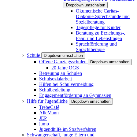
Dropdown umschalten
Ökumenische Caritas-
Diakonie-Sprechstunde und
Sozialberatung
Tagespflege für Kinder
Beratung zu Erziehungs-,
Paar- und Lebensfragen
Sprachförderung und
Sprachtherapie
Schule
Dropdown umschalten
Offene Ganztagsschulen
Dropdown umschalten
20 Jahre OGS
Betreuung an Schulen
Schulsozialarbeit
Hilfen bei Schulvermeidung
Schulbegleitung
Engagementförderung an Gymnasien
Hilfe für Jugendliche
Dropdown umschalten
TrebeCafé
AlleMann
JEP
jump
Jugendhilfe im Strafverfahren
Schwangerschaft, junge Eltern und