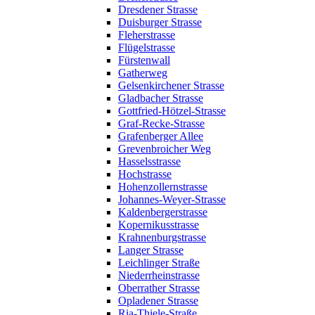
Dresdener Strasse
Duisburger Strasse
Fleherstrasse
Flügelstrasse
Fürstenwall
Gatherweg
Gelsenkirchener Strasse
Gladbacher Strasse
Gottfried-Hötzel-Strasse
Graf-Recke-Strasse
Grafenberger Allee
Grevenbroicher Weg
Hasselsstrasse
Hochstrasse
Hohenzollernstrasse
Johannes-Weyer-Strasse
Kaldenbergerstrasse
Kopernikusstrasse
Krahnenburgstrasse
Langer Strasse
Leichlinger Straße
Niederrheinstrasse
Oberrather Strasse
Opladener Strasse
Ria-Thiele-Straße