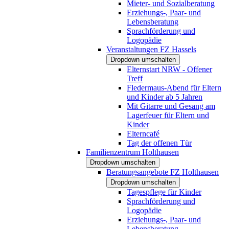
Mieter- und Sozialberatung
Erziehungs-, Paar- und
Lebensberatung
Sprachförderung und
Logopädie
Veranstaltungen FZ Hassels
Dropdown umschalten
Elternstart NRW - Offener
Treff
Fledermaus-Abend für Eltern
und Kinder ab 5 Jahren
Mit Gitarre und Gesang am
Lagerfeuer für Eltern und
Kinder
Elterncafé
Tag der offenen Tür
Familienzentrum Holthausen
Dropdown umschalten
Beratungsangebote FZ Holthausen
Dropdown umschalten
Tagespflege für Kinder
Sprachförderung und
Logopädie
Erziehungs-, Paar- und
Lebensberatung