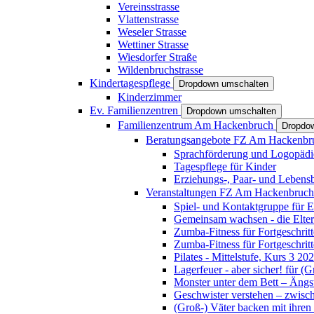
Vereinsstrasse
Vlattenstrasse
Weseler Strasse
Wettiner Strasse
Wiesdorfer Straße
Wildenbruchstrasse
Kindertagespflege
Dropdown umschalten
Kinderzimmer
Ev. Familienzentren
Dropdown umschalten
Familienzentrum Am Hackenbruch
Dropdo
Beratungsangebote FZ Am Hackenb
Sprachförderung und Logopädi
Tagespflege für Kinder
Erziehungs-, Paar- und Lebens
Veranstaltungen FZ Am Hackenbruc
Spiel- und Kontaktgruppe für E
Gemeinsam wachsen - die Elte
Zumba-Fitness für Fortgeschrit
Zumba-Fitness für Fortgeschrit
Pilates - Mittelstufe, Kurs 3 20
Lagerfeuer - aber sicher! für (
Monster unter dem Bett – Ängst
Geschwister verstehen – zwisc
(Groß-) Väter backen mit ihren