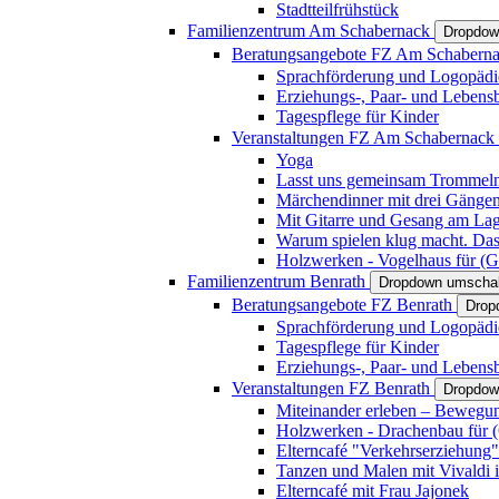
Stadtteilfrühstück
Familienzentrum Am Schabernack
Dropdow
Beratungsangebote FZ Am Schabern
Sprachförderung und Logopädi
Erziehungs-, Paar- und Lebens
Tagespflege für Kinder
Veranstaltungen FZ Am Schabernack
Yoga
Lasst uns gemeinsam Trommeln 
Märchendinner mit drei Gänge
Mit Gitarre und Gesang am Lage
Warum spielen klug macht. Das
Holzwerken - Vogelhaus für (Gr
Familienzentrum Benrath
Dropdown umschal
Beratungsangebote FZ Benrath
Drop
Sprachförderung und Logopädi
Tagespflege für Kinder
Erziehungs-, Paar- und Lebens
Veranstaltungen FZ Benrath
Dropdow
Miteinander erleben – Bewegung
Holzwerken - Drachenbau für (G
Elterncafé "Verkehrserziehung"
Tanzen und Malen mit Vivaldi in
Elterncafé mit Frau Jajonek