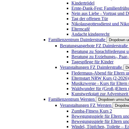
Kindertrödel
Ernte-Dank-Fest: Familienfrühs
Nein aus Liebe - Vortrag und D
Tag der offenen Tür
Nikolausgottessdienst und Niko
Elterncafé
Andacht kindgerecht
Familienzentrum Daimlerstraße
Dropdown u
Beratungsangebote FZ Daimlerstraße
Beratung zu Sprachförderung u
Beratung zu Erziehungs-, Paar
Tagespflege für Kinder
Veranstaltungen FZ Daimlerstraße
D
Fledermaus-Abend für Eltern u
Elternstart NRW Kurs (2-2026)
Musikzwerge - Kurs für Eltern 
Waldwunder für (Groß-)Eltern 
Kunstwerkstatt zur Adventszeit 
Familienzentrum Wersten
Dropdown umscha
Veranstaltungen FZ Wersten
Dropdow
Zumba-Fitness Kurs 2
Bewegungsspiele für Eltern un
Bewegungsspiele für Eltern un
Windel, Töpfchen, Toilette – E