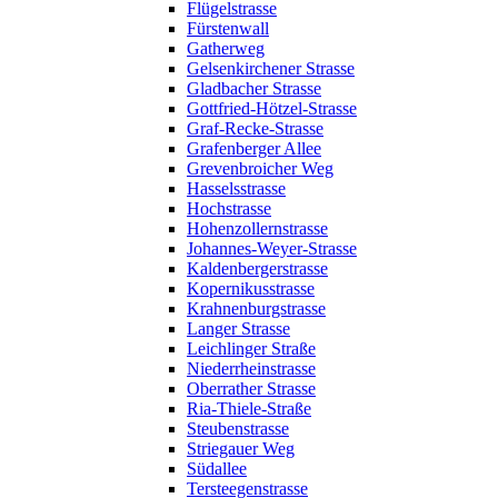
Flügelstrasse
Fürstenwall
Gatherweg
Gelsenkirchener Strasse
Gladbacher Strasse
Gottfried-Hötzel-Strasse
Graf-Recke-Strasse
Grafenberger Allee
Grevenbroicher Weg
Hasselsstrasse
Hochstrasse
Hohenzollernstrasse
Johannes-Weyer-Strasse
Kaldenbergerstrasse
Kopernikusstrasse
Krahnenburgstrasse
Langer Strasse
Leichlinger Straße
Niederrheinstrasse
Oberrather Strasse
Ria-Thiele-Straße
Steubenstrasse
Striegauer Weg
Südallee
Tersteegenstrasse