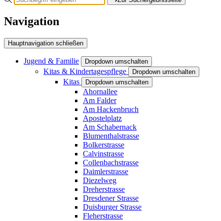
Navigation
Hauptnavigation schließen
Jugend & Familie
Dropdown umschalten
Kitas & Kindertagespflege
Dropdown umschalten
Kitas
Dropdown umschalten
Ahornallee
Am Falder
Am Hackenbruch
Apostelplatz
Am Schabernack
Blumenthalstrasse
Bolkerstrasse
Calvinstrasse
Collenbachstrasse
Daimlerstrasse
Diezelweg
Dreherstrasse
Dresdener Strasse
Duisburger Strasse
Fleherstrasse