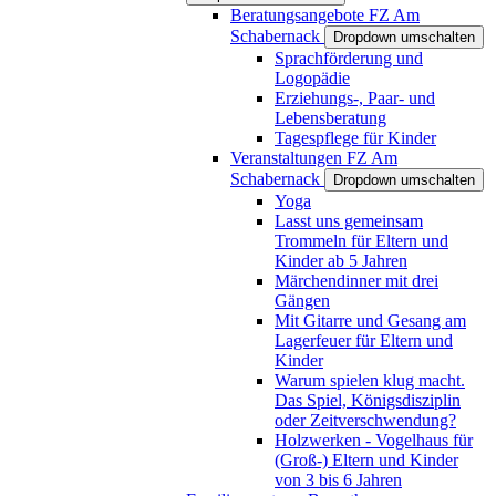
Beratungsangebote FZ Am
Schabernack
Dropdown umschalten
Sprachförderung und
Logopädie
Erziehungs-, Paar- und
Lebensberatung
Tagespflege für Kinder
Veranstaltungen FZ Am
Schabernack
Dropdown umschalten
Yoga
Lasst uns gemeinsam
Trommeln für Eltern und
Kinder ab 5 Jahren
Märchendinner mit drei
Gängen
Mit Gitarre und Gesang am
Lagerfeuer für Eltern und
Kinder
Warum spielen klug macht.
Das Spiel, Königsdisziplin
oder Zeitverschwendung?
Holzwerken - Vogelhaus für
(Groß-) Eltern und Kinder
von 3 bis 6 Jahren