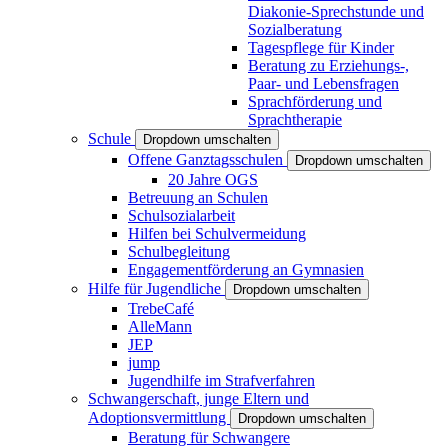
Diakonie-Sprechstunde und
Sozialberatung
Tagespflege für Kinder
Beratung zu Erziehungs-,
Paar- und Lebensfragen
Sprachförderung und
Sprachtherapie
Schule
Dropdown umschalten
Offene Ganztagsschulen
Dropdown umschalten
20 Jahre OGS
Betreuung an Schulen
Schulsozialarbeit
Hilfen bei Schulvermeidung
Schulbegleitung
Engagementförderung an Gymnasien
Hilfe für Jugendliche
Dropdown umschalten
TrebeCafé
AlleMann
JEP
jump
Jugendhilfe im Strafverfahren
Schwangerschaft, junge Eltern und
Adoptionsvermittlung
Dropdown umschalten
Beratung für Schwangere