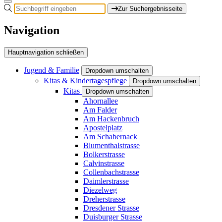
Zur Suchergebnisseite
Navigation
Hauptnavigation schließen
Jugend & Familie
Dropdown umschalten
Kitas & Kindertagespflege
Dropdown umschalten
Kitas
Dropdown umschalten
Ahornallee
Am Falder
Am Hackenbruch
Apostelplatz
Am Schabernack
Blumenthalstrasse
Bolkerstrasse
Calvinstrasse
Collenbachstrasse
Daimlerstrasse
Diezelweg
Dreherstrasse
Dresdener Strasse
Duisburger Strasse