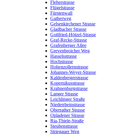
Fleherstrasse
Flügelstrasse
Fürstenwall
Gatherweg
Gelsenkirchener Strasse
Gladbacher Strasse
Gottfried-Hötzel-Strasse
Graf-Recke-Strasse
Grafenberger Allee
Grevenbroicher Weg
Hasselsstrasse
Hochstrasse
Hohenzollernstrasse
Johannes-Weyer-Strasse
Kaldenbergerstrasse
Kopernikusstrasse
Krahnenburgstrasse
Langer Strasse
Leichlinger Straße
Niederrheinstrasse
Oberrather Strasse
Opladener Strasse
Ria-Thiele-Straße
Steubenstrasse
Striegauer Weg