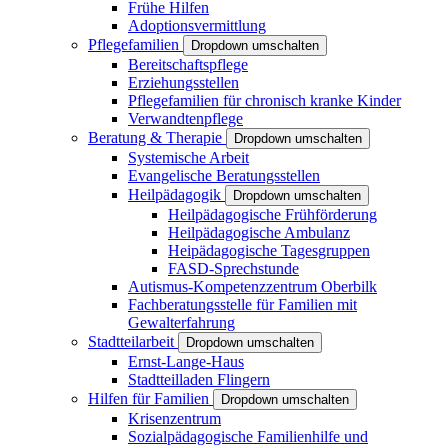
Frühe Hilfen
Adoptionsvermittlung
Pflegefamilien
Dropdown umschalten
Bereitschaftspflege
Erziehungsstellen
Pflegefamilien für chronisch kranke Kinder
Verwandtenpflege
Beratung & Therapie
Dropdown umschalten
Systemische Arbeit
Evangelische Beratungsstellen
Heilpädagogik
Dropdown umschalten
Heilpädagogische Frühförderung
Heilpädagogische Ambulanz
Heipädagogische Tagesgruppen
FASD-Sprechstunde
Autismus-Kompetenzzentrum Oberbilk
Fachberatungsstelle für Familien mit
Gewalterfahrung
Stadtteilarbeit
Dropdown umschalten
Ernst-Lange-Haus
Stadtteilladen Flingern
Hilfen für Familien
Dropdown umschalten
Krisenzentrum
Sozialpädagogische Familienhilfe und