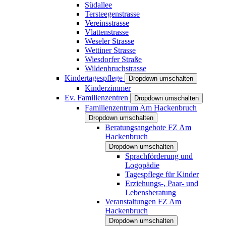
Südallee
Tersteegenstrasse
Vereinsstrasse
Vlattenstrasse
Weseler Strasse
Wettiner Strasse
Wiesdorfer Straße
Wildenbruchstrasse
Kindertagespflege
Dropdown umschalten
Kinderzimmer
Ev. Familienzentren
Dropdown umschalten
Familienzentrum Am Hackenbruch
Dropdown umschalten
Beratungsangebote FZ Am
Hackenbruch
Dropdown umschalten
Sprachförderung und
Logopädie
Tagespflege für Kinder
Erziehungs-, Paar- und
Lebensberatung
Veranstaltungen FZ Am
Hackenbruch
Dropdown umschalten