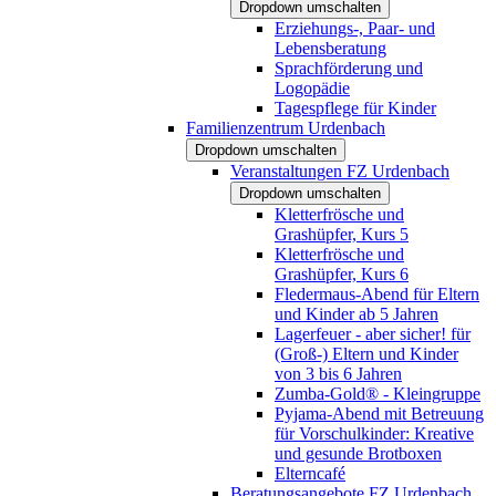
Dropdown umschalten
Erziehungs-, Paar- und
Lebensberatung
Sprachförderung und
Logopädie
Tagespflege für Kinder
Familienzentrum Urdenbach
Dropdown umschalten
Veranstaltungen FZ Urdenbach
Dropdown umschalten
Kletterfrösche und
Grashüpfer, Kurs 5
Kletterfrösche und
Grashüpfer, Kurs 6
Fledermaus-Abend für Eltern
und Kinder ab 5 Jahren
Lagerfeuer - aber sicher! für
(Groß-) Eltern und Kinder
von 3 bis 6 Jahren
Zumba-Gold® - Kleingruppe
Pyjama-Abend mit Betreuung
für Vorschulkinder: Kreative
und gesunde Brotboxen
Elterncafé
Beratungsangebote FZ Urdenbach