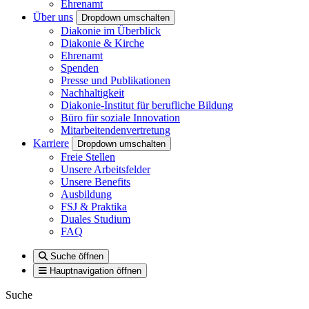
Ehrenamt
Über uns
Dropdown umschalten
Diakonie im Überblick
Diakonie & Kirche
Ehrenamt
Spenden
Presse und Publikationen
Nachhaltigkeit
Diakonie-Institut für berufliche Bildung
Büro für soziale Innovation
Mitarbeitendenvertretung
Karriere
Dropdown umschalten
Freie Stellen
Unsere Arbeitsfelder
Unsere Benefits
Ausbildung
FSJ & Praktika
Duales Studium
FAQ
Suche öffnen
Hauptnavigation öffnen
Suche