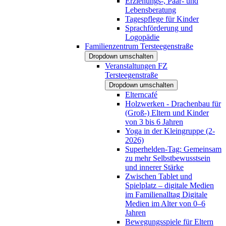
Erziehungs-, Paar- und
Lebensberatung
Tagespflege für Kinder
Sprachförderung und
Logopädie
Familienzentrum Tersteegenstraße
Dropdown umschalten
Veranstaltungen FZ
Tersteegenstraße
Dropdown umschalten
Elterncafé
Holzwerken - Drachenbau für
(Groß-) Eltern und Kinder
von 3 bis 6 Jahren
Yoga in der Kleingruppe (2-
2026)
Superhelden-Tag: Gemeinsam
zu mehr Selbstbewusstsein
und innerer Stärke
Zwischen Tablet und
Spielplatz – digitale Medien
im Familienalltag Digitale
Medien im Alter von 0–6
Jahren
Bewegungsspiele für Eltern