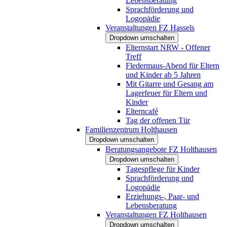
Lebensberatung
Sprachförderung und
Logopädie
Veranstaltungen FZ Hassels
Dropdown umschalten
Elternstart NRW - Offener
Treff
Fledermaus-Abend für Eltern
und Kinder ab 5 Jahren
Mit Gitarre und Gesang am
Lagerfeuer für Eltern und
Kinder
Elterncafé
Tag der offenen Tür
Familienzentrum Holthausen
Dropdown umschalten
Beratungsangebote FZ Holthausen
Dropdown umschalten
Tagespflege für Kinder
Sprachförderung und
Logopädie
Erziehungs-, Paar- und
Lebensberatung
Veranstaltungen FZ Holthausen
Dropdown umschalten