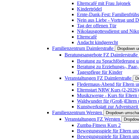
Elterncafé mit Frau Jajonek
Kindertrödel
Ernte-Dank-Fest: Familienfrühs
Nein aus Liebe - Vortrag und D
Tag der offenen Tür
Nikolausgottessdienst und Niko
Elterncafé
Andacht kindgerecht
Familienzentrum Daimlerstraße
Dropdown u
Beratungsangebote FZ Daimlerstraße
Beratung zu Sprachförderung u
Beratung zu Erziehungs-, Paar
Tagespflege für Kinder
Veranstaltungen FZ Daimlerstraße
D
Fledermaus-Abend für Eltern u
Elternstart NRW Kurs (2-2026)
Musikzwerge - Kurs für Eltern 
Waldwunder für (Groß-)Eltern 
Kunstwerkstatt zur Adventszeit 
Familienzentrum Wersten
Dropdown umscha
Veranstaltungen FZ Wersten
Dropdow
Zumba-Fitness Kurs 2
Bewegungsspiele für Eltern un
Bewegungsspiele für Eltern un