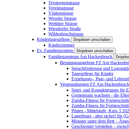
Tersteegenstrasse
Vereinsstrasse
Vlattenstrasse
Weseler Strasse
Wettiner Strasse
Wiesdorfer Straße
Wildenbruchstrasse
Kindertagespflege
Dropdown umschalten
Kinderzimmer
Ev. Familienzentren
Dropdown umschalten
Familienzentrum Am Hackenbruch
Dropdo
Beratungsangebote FZ Am Hackenb
Sprachförderung und Logopädi
Tagespflege für Kinder
Erziehungs-, Paar- und Lebens
Veranstaltungen FZ Am Hackenbruc
Spiel- und Kontaktgruppe für E
Gemeinsam wachsen - die Elte
Zumba-Fitness für Fortgeschrit
Zumba-Fitness für Fortgeschrit
Pilates - Mittelstufe, Kurs 3 20
Lagerfeuer - aber sicher! für (
Monster unter dem Bett – Ängst
Geschwister verstehen – zwisc