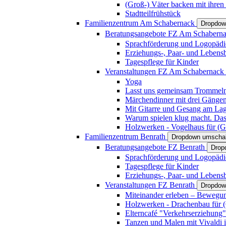
(Groß-) Väter backen mit ihren
Stadtteilfrühstück
Familienzentrum Am Schabernack
Dropdow
Beratungsangebote FZ Am Schabern
Sprachförderung und Logopädi
Erziehungs-, Paar- und Lebens
Tagespflege für Kinder
Veranstaltungen FZ Am Schabernack
Yoga
Lasst uns gemeinsam Trommeln 
Märchendinner mit drei Gänge
Mit Gitarre und Gesang am Lage
Warum spielen klug macht. Das
Holzwerken - Vogelhaus für (Gr
Familienzentrum Benrath
Dropdown umschal
Beratungsangebote FZ Benrath
Drop
Sprachförderung und Logopädi
Tagespflege für Kinder
Erziehungs-, Paar- und Lebens
Veranstaltungen FZ Benrath
Dropdow
Miteinander erleben – Bewegung
Holzwerken - Drachenbau für (G
Elterncafé "Verkehrserziehung"
Tanzen und Malen mit Vivaldi in