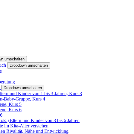
wn umschalten
ruch
Dropdown umschalten
e
beratung
h
Dropdown umschalten
ltern und Kinder von 1 bis 3 Jahren, Kurs 3
rn-Baby-Gruppe, Kurs 4
tene, Kurs 5
tene, Kurs 6
26
Groß-) Eltern und Kinder von 3 bis 6 Jahren
e im Kita-Alter verstehen
hen Rivalität, Nähe und Entwicklung