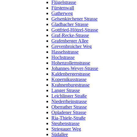
Flügelstrasse
Fürstenwall
Gatherweg
Gelsenkirchener Strasse
Gladbacher Strasse
Gottfried-Hötzel-Strasse
Graf-Recke-Strasse
Grafenberger Allee
Grevenbroicher Weg
Hasselsstrasse
Hochstrasse
Hohenzollernstrasse
Johannes-Weyer-Strasse
Kaldenbergerstrasse
Kopernikusstrasse
Krahnenburgstrasse
Langer Strasse
Leichlinger Straße
Niederrheinstrasse
Oberrather Strasse
Opladener Strasse
Ria-Thiele-Straße
Steubenstrasse
Striegauer Weg
Südallee