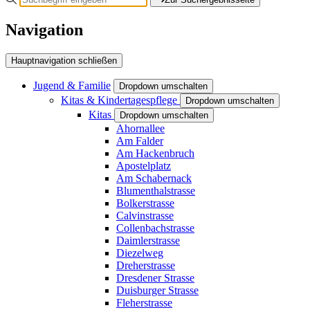
Navigation
Hauptnavigation schließen
Jugend & Familie
Dropdown umschalten
Kitas & Kindertagespflege
Dropdown umschalten
Kitas
Dropdown umschalten
Ahornallee
Am Falder
Am Hackenbruch
Apostelplatz
Am Schabernack
Blumenthalstrasse
Bolkerstrasse
Calvinstrasse
Collenbachstrasse
Daimlerstrasse
Diezelweg
Dreherstrasse
Dresdener Strasse
Duisburger Strasse
Fleherstrasse